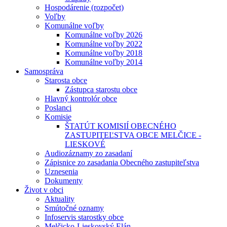
Hospodárenie (rozpočet)
Voľby
Komunálne voľby
Komunálne voľby 2026
Komunálne voľby 2022
Komunálne voľby 2018
Komunálne voľby 2014
Samospráva
Starosta obce
Zástupca starostu obce
Hlavný kontrolór obce
Poslanci
Komisie
ŠTATÚT KOMISIÍ OBECNÉHO
ZASTUPITEĽSTVA OBCE MELČICE -
LIESKOVÉ
Audiozáznamy zo zasadaní
Zápisnice zo zasadania Obecného zastupiteľstva
Uznesenia
Dokumenty
Život v obci
Aktuality
Smútočné oznamy
Infoservis starostky obce
Melčicko-Lieskovský Elán