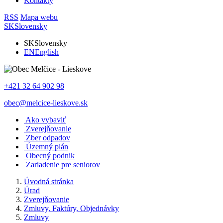
Kontakty
RSS
Mapa webu
SK
Slovensky
SK
Slovensky
EN
English
+421 32 64 902 98
obec@melcice-lieskove.sk
Ako vybaviť
Zverejňovanie
Zber odpadov
Územný plán
Obecný podnik
Zariadenie pre seniorov
Úvodná stránka
Úrad
Zverejňovanie
Zmluvy, Faktúry, Objednávky
Zmluvy