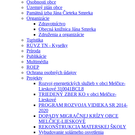
Osobnosti obce
Územný plán obce
Pamätná izba Jána Čieteka Smreka
Organizácie
Zdravotníctvo
Obecná knižnica Jána Smreka
Združenia a organizácie
Turistika
RÚVZ TN - Kyselky
Príroda
Publikácie
Multimédia
ROEP
Ochrana osobných údajov
Projekty
Rozvoj energetických služieb v obci Melčice-
Lieskové 310041BCL8
TRIEDENÝ ZBER KO v obci Melčice-
Lieskové
PROGRAM ROZVOJA VIDIEKA SR 2014-
2020
DOPADY MIGRAČNEJ KRÍZY OBCE
MELČICE-LIESKOVÉ
REKONŠTRUKCIA MATERSKEJ ŠKOLY
Vybudovanie solárneho osvetlenia