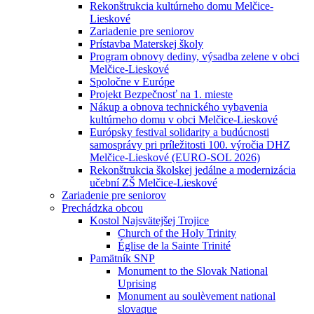
Rekonštrukcia kultúrneho domu Melčice-
Lieskové
Zariadenie pre seniorov
Prístavba Materskej školy
Program obnovy dediny, výsadba zelene v obci
Melčice-Lieskové
Spoločne v Európe
Projekt Bezpečnosť na 1. mieste
Nákup a obnova technického vybavenia
kultúrneho domu v obci Melčice-Lieskové
Európsky festival solidarity a budúcnosti
samosprávy pri príležitosti 100. výročia DHZ
Melčice-Lieskové (EURO-SOL 2026)
Rekonštrukcia školskej jedálne a modernizácia
učební ZŠ Melčice-Lieskové
Zariadenie pre seniorov
Prechádzka obcou
Kostol Najsvätejšej Trojice
Church of the Holy Trinity
Église de la Sainte Trinité
Pamätník SNP
Monument to the Slovak National
Uprising
Monument au soulèvement national
slovaque