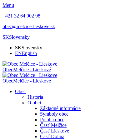
Menu
+421 32 64 902 98
obec@melcice-lieskove.sk
SK
Slovensky
SK
Slovensky
EN
English
Obec
Melčice - Lieskové
Obec
Melčice - Lieskové
Obec
História
O obci
Základné informácie
Symboly obce
Poloha obce
Časť Melčice
Časť Lieskové
Časť Dolina