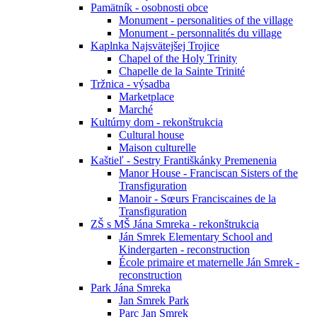
Pamätník - osobnosti obce
Monument - personalities of the village
Monument - personnalités du village
Kaplnka Najsvätejšej Trojice
Chapel of the Holy Trinity
Chapelle de la Sainte Trinité
Tržnica - výsadba
Marketplace
Marché
Kultúrny dom - rekonštrukcia
Cultural house
Maison culturelle
Kaštieľ - Sestry Františkánky Premenenia
Manor House - Franciscan Sisters of the
Transfiguration
Manoir - Sœurs Franciscaines de la
Transfiguration
ZŠ s MŠ Jána Smreka - rekonštrukcia
Ján Smrek Elementary School and
Kindergarten - reconstruction
École primaire et maternelle Ján Smrek -
reconstruction
Park Jána Smreka
Jan Smrek Park
Parc Jan Smrek