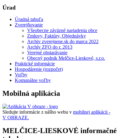
Úrad
Úradná tabuľa
Zverejňovanie
Všeobecne záväzné nariadenia obce
Zmluvy, Faktúry, Objednávky
Archiv zverejnene.sk do marca 2022
Archív ZFO do r. 2013
Verejné obstarávanie
Obecný podnik Melčice-Lieskové, s.r.o.
Praktické informácie
Hospodárenie (rozpočet)
Voľby
Komunálne voľby
Mobilná aplikácia
Sledujte informácie z nášho webu v
mobilnej aplikácii -
V OBRAZE.
MELČICE-LIESKOVÉ informačné