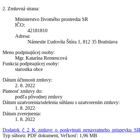
2. Zmluvná strana:
Ministerstvo životného prostredia SR
IČO:
42181810
Adresa:
Námestie Ľudovíta Štúra 1, 812 35 Bratislava
Meno podpisujúcej osoby:
Mgr. Katarína Remencová
Funkcia podpisujúcej osoby:
starostka obce
Dátum účinnosti zmluvy:
2. 8. 2022
Platnosť zmluvy do:
podľa pôvodnej zmluvy
Dátum uzatvorenia/udelenia súhlasu s uzatvorením zmluvy:
1. 8. 2022
Dátum zverejnenia:
1. 8. 2022
Dodatok_č_2_K_zmluve_o_poskytnuti_nenavratneho_prispevku_SI
Typ súboru: PDF dokument, Veľkosť: 1,96 MB