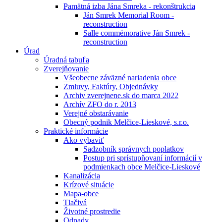
Pamätná izba Jána Smreka - rekonštrukcia
Ján Smrek Memorial Room -
reconstruction
Salle commémorative Ján Smrek -
reconstruction
Úrad
Úradná tabuľa
Zverejňovanie
Všeobecne záväzné nariadenia obce
Zmluvy, Faktúry, Objednávky
Archiv zverejnene.sk do marca 2022
Archív ZFO do r. 2013
Verejné obstarávanie
Obecný podnik Melčice-Lieskové, s.r.o.
Praktické informácie
Ako vybaviť
Sadzobník správnych poplatkov
Postup pri sprístupňovaní informácií v
podmienkach obce Melčice-Lieskové
Kanalizácia
Krízové situácie
Mapa-obce
Tlačivá
Životné prostredie
Odpady