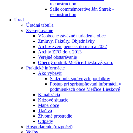
reconstruction
Salle commémorative Ján Smrek -
reconstruction
Úrad
Úradná tabuľa
Zverejňovanie
Všeobecne záväzné nariadenia obce
Zmluvy, Faktúry, Objednávky
Archiv zverejnene.sk do marca 2022
Archív ZFO do r. 2013
Verejné obstarávanie
Obecný podnik Melčice-Lieskové, s.r.o.
Praktické informácie
Ako vybaviť
Sadzobník správnych poplatkov
Postup pri sprístupňovaní informácií v
podmienkach obce Melčice-Lieskové
Kanalizácia
Krízové situácie
Mapa-obce
Tlačivá
Životné prostredie
Odpady
Hospodárenie (rozpočet)
Voľby