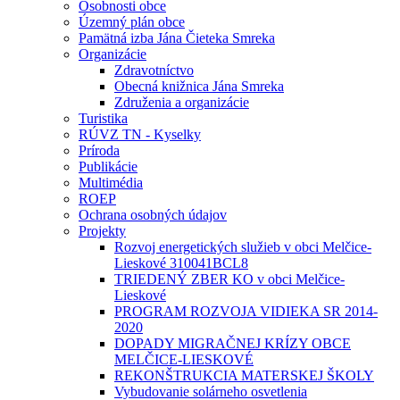
Osobnosti obce
Územný plán obce
Pamätná izba Jána Čieteka Smreka
Organizácie
Zdravotníctvo
Obecná knižnica Jána Smreka
Združenia a organizácie
Turistika
RÚVZ TN - Kyselky
Príroda
Publikácie
Multimédia
ROEP
Ochrana osobných údajov
Projekty
Rozvoj energetických služieb v obci Melčice-
Lieskové 310041BCL8
TRIEDENÝ ZBER KO v obci Melčice-
Lieskové
PROGRAM ROZVOJA VIDIEKA SR 2014-
2020
DOPADY MIGRAČNEJ KRÍZY OBCE
MELČICE-LIESKOVÉ
REKONŠTRUKCIA MATERSKEJ ŠKOLY
Vybudovanie solárneho osvetlenia