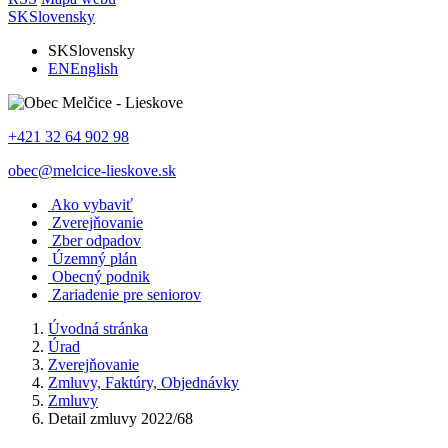
SK
Slovensky
SK
Slovensky
EN
English
+421 32 64 902 98
obec@melcice-lieskove.sk
Ako vybaviť
Zverejňovanie
Zber odpadov
Územný plán
Obecný podnik
Zariadenie pre seniorov
Úvodná stránka
Úrad
Zverejňovanie
Zmluvy, Faktúry, Objednávky
Zmluvy
Detail zmluvy 2022/68