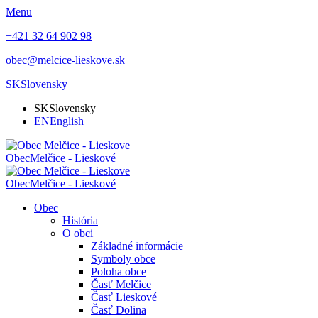
Menu
+421 32 64 902 98
obec@melcice-lieskove.sk
SK
Slovensky
SK
Slovensky
EN
English
Obec
Melčice - Lieskové
Obec
Melčice - Lieskové
Obec
História
O obci
Základné informácie
Symboly obce
Poloha obce
Časť Melčice
Časť Lieskové
Časť Dolina