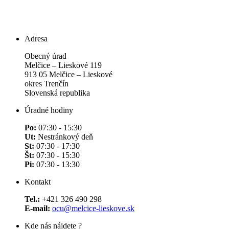
Adresa
Obecný úrad
Melčice – Lieskové 119
913 05 Melčice – Lieskové
okres Trenčín
Slovenská republika
Úradné hodiny
Po:
07:30 - 15:30
Ut:
Nestránkový deň
St:
07:30 - 17:30
Št:
07:30 - 15:30
Pi:
07:30 - 13:30
Kontakt
Tel.:
+421 326 490 298
E-mail:
ocu@melcice-lieskove.sk
Kde nás nájdete ?