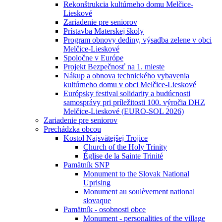
Rekonštrukcia kultúrneho domu Melčice-
Lieskové
Zariadenie pre seniorov
Prístavba Materskej školy
Program obnovy dediny, výsadba zelene v obci
Melčice-Lieskové
Spoločne v Európe
Projekt Bezpečnosť na 1. mieste
Nákup a obnova technického vybavenia
kultúrneho domu v obci Melčice-Lieskové
Európsky festival solidarity a budúcnosti
samosprávy pri príležitosti 100. výročia DHZ
Melčice-Lieskové (EURO-SOL 2026)
Zariadenie pre seniorov
Prechádzka obcou
Kostol Najsvätejšej Trojice
Church of the Holy Trinity
Église de la Sainte Trinité
Pamätník SNP
Monument to the Slovak National
Uprising
Monument au soulèvement national
slovaque
Pamätník - osobnosti obce
Monument - personalities of the village