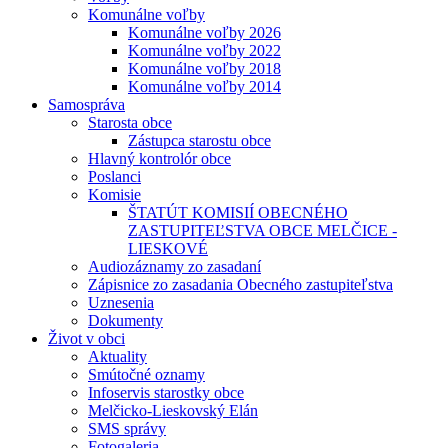
Komunálne voľby
Komunálne voľby 2026
Komunálne voľby 2022
Komunálne voľby 2018
Komunálne voľby 2014
Samospráva
Starosta obce
Zástupca starostu obce
Hlavný kontrolór obce
Poslanci
Komisie
ŠTATÚT KOMISIÍ OBECNÉHO
ZASTUPITEĽSTVA OBCE MELČICE -
LIESKOVÉ
Audiozáznamy zo zasadaní
Zápisnice zo zasadania Obecného zastupiteľstva
Uznesenia
Dokumenty
Život v obci
Aktuality
Smútočné oznamy
Infoservis starostky obce
Melčicko-Lieskovský Elán
SMS správy
Fotogaleria