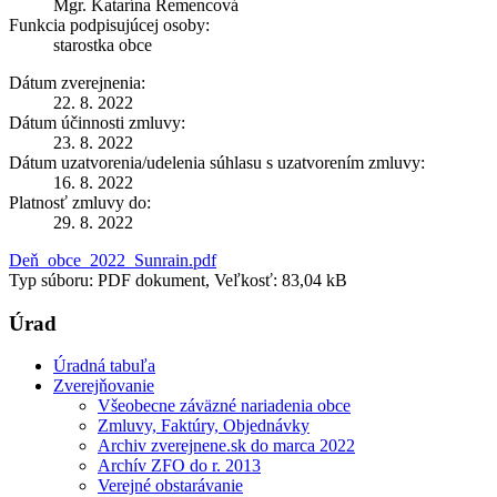
Mgr. Katarína Remencová
Funkcia podpisujúcej osoby:
starostka obce
Dátum zverejnenia:
22. 8. 2022
Dátum účinnosti zmluvy:
23. 8. 2022
Dátum uzatvorenia/udelenia súhlasu s uzatvorením zmluvy:
16. 8. 2022
Platnosť zmluvy do:
29. 8. 2022
Deň_obce_2022_Sunrain.pdf
Typ súboru: PDF dokument, Veľkosť: 83,04 kB
Úrad
Úradná tabuľa
Zverejňovanie
Všeobecne záväzné nariadenia obce
Zmluvy, Faktúry, Objednávky
Archiv zverejnene.sk do marca 2022
Archív ZFO do r. 2013
Verejné obstarávanie