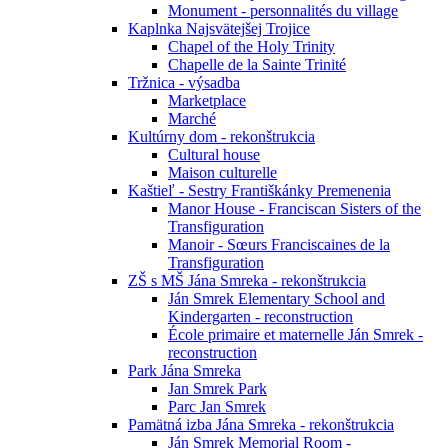
Monument - personnalités du village
Kaplnka Najsvätejšej Trojice
Chapel of the Holy Trinity
Chapelle de la Sainte Trinité
Tržnica - výsadba
Marketplace
Marché
Kultúrny dom - rekonštrukcia
Cultural house
Maison culturelle
Kaštieľ - Sestry Františkánky Premenenia
Manor House - Franciscan Sisters of the
Transfiguration
Manoir - Sœurs Franciscaines de la
Transfiguration
ZŠ s MŠ Jána Smreka - rekonštrukcia
Ján Smrek Elementary School and
Kindergarten - reconstruction
École primaire et maternelle Ján Smrek -
reconstruction
Park Jána Smreka
Jan Smrek Park
Parc Jan Smrek
Pamätná izba Jána Smreka - rekonštrukcia
Ján Smrek Memorial Room -