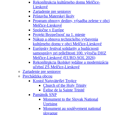
Rekonštrukcia kultúrneho domu Melčice-
Lieskové
Zariadenie pre seniorov
Prístavba Materskej školy
Program obnovy dediny, výsadba zelene v obci
Melčice-Lieskové
Spoločne v Európe
Projekt Bezpečnosť na 1. mieste
Nákup a obnova technického vybavenia
kultúrneho domu v obci Melčice-Lieskové
Európsky festival solidarity a budúcnosti
samosprávy pri príležitosti 100. výročia DHZ
Melčice-Lieskové (EURO-SOL 2026)
Rekonštrukcia školskej jedálne a modernizácia
učební ZŠ Melčice-Lieskové
Zariadenie pre seniorov
Prechádzka obcou
Kostol Najsvätejšej Trojice
Church of the Holy Trinity
Église de la Sainte Trinité
Pamätník SNP
Monument to the Slovak National
Uprising
Monument au soulèvement national
slovaque