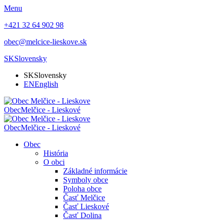
Menu
+421 32 64 902 98
obec@melcice-lieskove.sk
SK
Slovensky
SK
Slovensky
EN
English
Obec
Melčice - Lieskové
Obec
Melčice - Lieskové
Obec
História
O obci
Základné informácie
Symboly obce
Poloha obce
Časť Melčice
Časť Lieskové
Časť Dolina