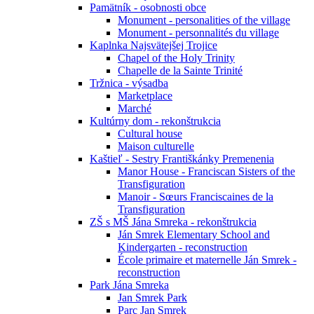
Pamätník - osobnosti obce
Monument - personalities of the village
Monument - personnalités du village
Kaplnka Najsvätejšej Trojice
Chapel of the Holy Trinity
Chapelle de la Sainte Trinité
Tržnica - výsadba
Marketplace
Marché
Kultúrny dom - rekonštrukcia
Cultural house
Maison culturelle
Kaštieľ - Sestry Františkánky Premenenia
Manor House - Franciscan Sisters of the
Transfiguration
Manoir - Sœurs Franciscaines de la
Transfiguration
ZŠ s MŠ Jána Smreka - rekonštrukcia
Ján Smrek Elementary School and
Kindergarten - reconstruction
École primaire et maternelle Ján Smrek -
reconstruction
Park Jána Smreka
Jan Smrek Park
Parc Jan Smrek