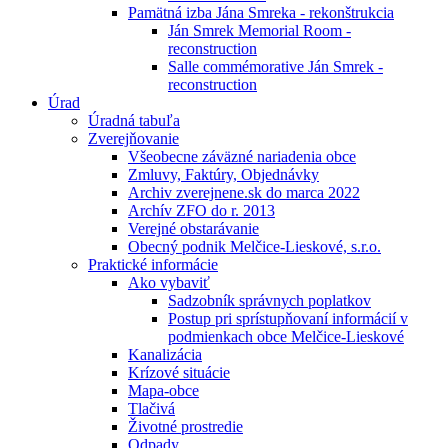
Pamätná izba Jána Smreka - rekonštrukcia
Ján Smrek Memorial Room -
reconstruction
Salle commémorative Ján Smrek -
reconstruction
Úrad
Úradná tabuľa
Zverejňovanie
Všeobecne záväzné nariadenia obce
Zmluvy, Faktúry, Objednávky
Archiv zverejnene.sk do marca 2022
Archív ZFO do r. 2013
Verejné obstarávanie
Obecný podnik Melčice-Lieskové, s.r.o.
Praktické informácie
Ako vybaviť
Sadzobník správnych poplatkov
Postup pri sprístupňovaní informácií v
podmienkach obce Melčice-Lieskové
Kanalizácia
Krízové situácie
Mapa-obce
Tlačivá
Životné prostredie
Odpady