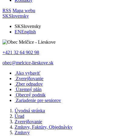
Kontakty
RSS
Mapa webu
SK
Slovensky
SK
Slovensky
EN
English
+421 32 64 902 98
obec@melcice-lieskove.sk
Ako vybaviť
Zverejňovanie
Zber odpadov
Územný plán
Obecný podnik
Zariadenie pre seniorov
Úvodná stránka
Úrad
Zverejňovanie
Zmluvy, Faktúry, Objednávky
Zmluvy