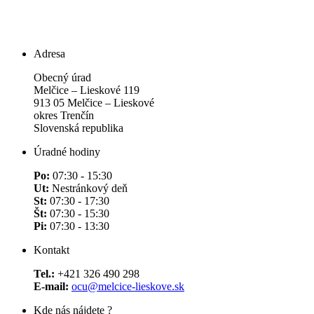
Adresa
Obecný úrad
Melčice – Lieskové 119
913 05 Melčice – Lieskové
okres Trenčín
Slovenská republika
Úradné hodiny
Po:
07:30 - 15:30
Ut:
Nestránkový deň
St:
07:30 - 17:30
Št:
07:30 - 15:30
Pi:
07:30 - 13:30
Kontakt
Tel.:
+421 326 490 298
E-mail:
ocu@melcice-lieskove.sk
Kde nás nájdete ?