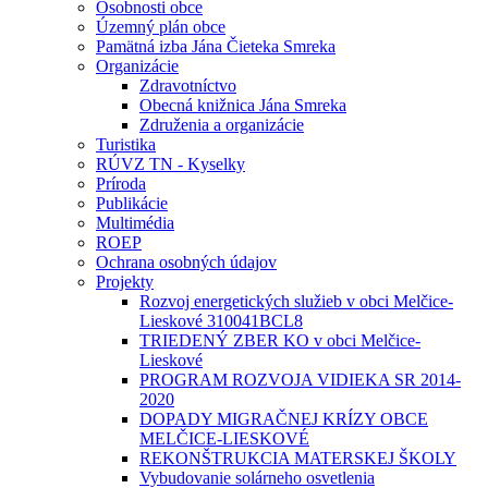
Osobnosti obce
Územný plán obce
Pamätná izba Jána Čieteka Smreka
Organizácie
Zdravotníctvo
Obecná knižnica Jána Smreka
Združenia a organizácie
Turistika
RÚVZ TN - Kyselky
Príroda
Publikácie
Multimédia
ROEP
Ochrana osobných údajov
Projekty
Rozvoj energetických služieb v obci Melčice-
Lieskové 310041BCL8
TRIEDENÝ ZBER KO v obci Melčice-
Lieskové
PROGRAM ROZVOJA VIDIEKA SR 2014-
2020
DOPADY MIGRAČNEJ KRÍZY OBCE
MELČICE-LIESKOVÉ
REKONŠTRUKCIA MATERSKEJ ŠKOLY
Vybudovanie solárneho osvetlenia