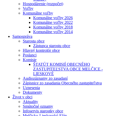
Hospodárenie (rozpočet)
Voľby
Komunálne voľby
Komunálne voľby 2026
Komunálne voľby 2022
Komunálne voľby 2018
Komunálne voľby 2014
Samospráva
Starosta obce
Zástupca starostu obce
Hlavný kontrolór obce
Poslanci
Komisie
ŠTATÚT KOMISIÍ OBECNÉHO
ZASTUPITEĽSTVA OBCE MELČICE -
LIESKOVÉ
Audiozáznamy zo zasadaní
Zápisnice zo zasadania Obecného zastupiteľstva
Uznesenia
Dokumenty
Život v obci
Aktuality
Smútočné oznamy
Infoservis starostky obce
Melčicko-Lieskovský Elán