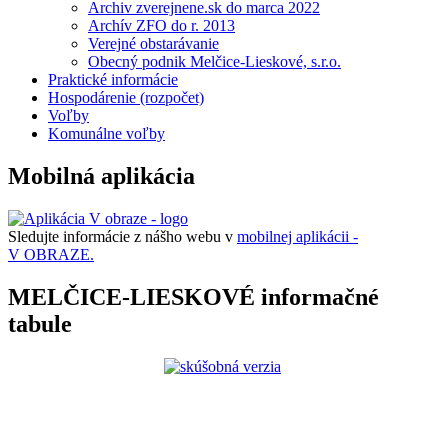
Archiv zverejnene.sk do marca 2022
Archív ZFO do r. 2013
Verejné obstarávanie
Obecný podnik Melčice-Lieskové, s.r.o.
Praktické informácie
Hospodárenie (rozpočet)
Voľby
Komunálne voľby
Mobilná aplikácia
Sledujte informácie z nášho webu v
mobilnej aplikácii -
V OBRAZE.
MELČICE-LIESKOVÉ informačné
tabule