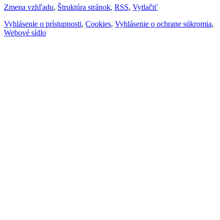
Zmena vzhľadu
,
Štruktúra stránok
,
RSS
,
Vytlačiť
Vyhlásenie o prístupnosti
,
Cookies
,
Vyhlásenie o ochrane súkromia
,
Webové sídlo