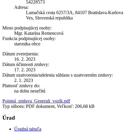
54228573
Adresa:
Lamačská cesta 6257/3A, 84107 Bratislava-Karlova
Ves, Slovenská republika
Meno podpisujúcej osoby:
Mgr. Katarína Remencová
Funkcia podpisujúcej osoby:
starostka obce
Dátum zverejnenia:
16. 2. 2023
Dátum účinnosti zmluvy:
17. 2. 2023
Dátum uzatvorenia/udelenia súhlasu s uzatvorením zmluvy:
2. 1. 2023
Platnosť zmluvy do:
na dobu neurčitú
Poistná_zmluva_Generali_vozík.pdf
Typ súboru: PDF dokument, Veľkosť: 206,68 kB
Úrad
Úradná tabuľa