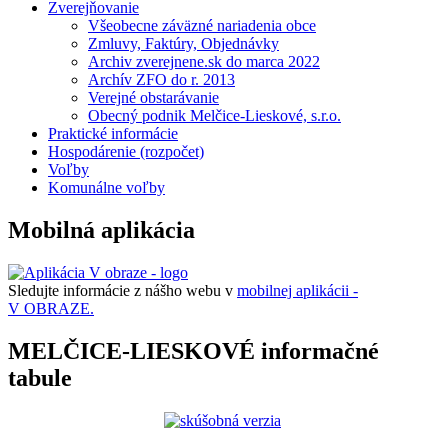
Zverejňovanie
Všeobecne záväzné nariadenia obce
Zmluvy, Faktúry, Objednávky
Archiv zverejnene.sk do marca 2022
Archív ZFO do r. 2013
Verejné obstarávanie
Obecný podnik Melčice-Lieskové, s.r.o.
Praktické informácie
Hospodárenie (rozpočet)
Voľby
Komunálne voľby
Mobilná aplikácia
Sledujte informácie z nášho webu v
mobilnej aplikácii -
V OBRAZE.
MELČICE-LIESKOVÉ informačné
tabule