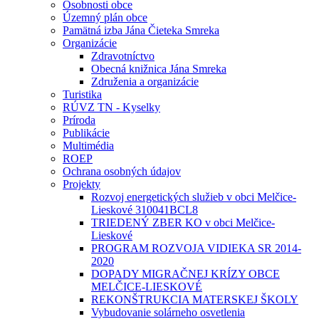
Osobnosti obce
Územný plán obce
Pamätná izba Jána Čieteka Smreka
Organizácie
Zdravotníctvo
Obecná knižnica Jána Smreka
Združenia a organizácie
Turistika
RÚVZ TN - Kyselky
Príroda
Publikácie
Multimédia
ROEP
Ochrana osobných údajov
Projekty
Rozvoj energetických služieb v obci Melčice-
Lieskové 310041BCL8
TRIEDENÝ ZBER KO v obci Melčice-
Lieskové
PROGRAM ROZVOJA VIDIEKA SR 2014-
2020
DOPADY MIGRAČNEJ KRÍZY OBCE
MELČICE-LIESKOVÉ
REKONŠTRUKCIA MATERSKEJ ŠKOLY
Vybudovanie solárneho osvetlenia