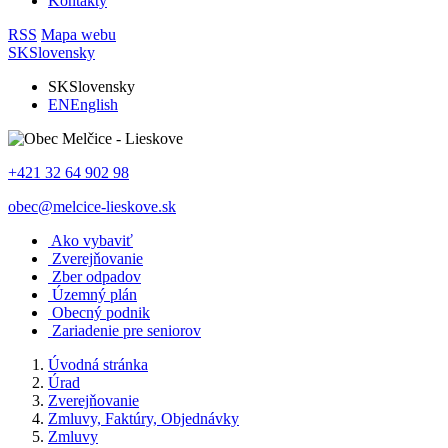
Kontakty
RSS
Mapa webu
SK
Slovensky
SK
Slovensky
EN
English
+421 32 64 902 98
obec@melcice-lieskove.sk
Ako vybaviť
Zverejňovanie
Zber odpadov
Územný plán
Obecný podnik
Zariadenie pre seniorov
Úvodná stránka
Úrad
Zverejňovanie
Zmluvy, Faktúry, Objednávky
Zmluvy