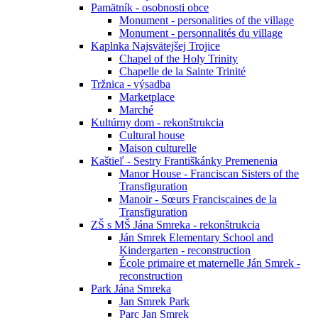
Pamätník - osobnosti obce
Monument - personalities of the village
Monument - personnalités du village
Kaplnka Najsvätejšej Trojice
Chapel of the Holy Trinity
Chapelle de la Sainte Trinité
Tržnica - výsadba
Marketplace
Marché
Kultúrny dom - rekonštrukcia
Cultural house
Maison culturelle
Kaštieľ - Sestry Františkánky Premenenia
Manor House - Franciscan Sisters of the
Transfiguration
Manoir - Sœurs Franciscaines de la
Transfiguration
ZŠ s MŠ Jána Smreka - rekonštrukcia
Ján Smrek Elementary School and
Kindergarten - reconstruction
École primaire et maternelle Ján Smrek -
reconstruction
Park Jána Smreka
Jan Smrek Park
Parc Jan Smrek