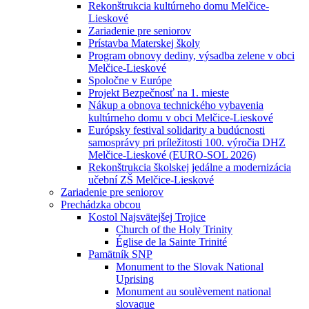
Rekonštrukcia kultúrneho domu Melčice-
Lieskové
Zariadenie pre seniorov
Prístavba Materskej školy
Program obnovy dediny, výsadba zelene v obci
Melčice-Lieskové
Spoločne v Európe
Projekt Bezpečnosť na 1. mieste
Nákup a obnova technického vybavenia
kultúrneho domu v obci Melčice-Lieskové
Európsky festival solidarity a budúcnosti
samosprávy pri príležitosti 100. výročia DHZ
Melčice-Lieskové (EURO-SOL 2026)
Rekonštrukcia školskej jedálne a modernizácia
učební ZŠ Melčice-Lieskové
Zariadenie pre seniorov
Prechádzka obcou
Kostol Najsvätejšej Trojice
Church of the Holy Trinity
Église de la Sainte Trinité
Pamätník SNP
Monument to the Slovak National
Uprising
Monument au soulèvement national
slovaque