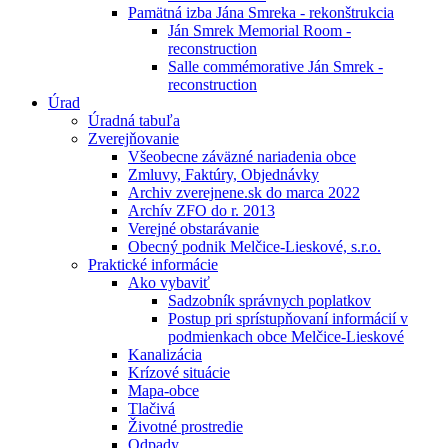
Pamätná izba Jána Smreka - rekonštrukcia
Ján Smrek Memorial Room -
reconstruction
Salle commémorative Ján Smrek -
reconstruction
Úrad
Úradná tabuľa
Zverejňovanie
Všeobecne záväzné nariadenia obce
Zmluvy, Faktúry, Objednávky
Archiv zverejnene.sk do marca 2022
Archív ZFO do r. 2013
Verejné obstarávanie
Obecný podnik Melčice-Lieskové, s.r.o.
Praktické informácie
Ako vybaviť
Sadzobník správnych poplatkov
Postup pri sprístupňovaní informácií v
podmienkach obce Melčice-Lieskové
Kanalizácia
Krízové situácie
Mapa-obce
Tlačivá
Životné prostredie
Odpady