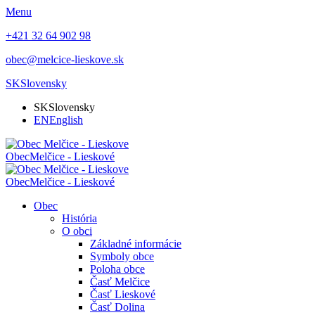
Menu
+421 32 64 902 98
obec@melcice-lieskove.sk
SK
Slovensky
SK
Slovensky
EN
English
Obec
Melčice - Lieskové
Obec
Melčice - Lieskové
Obec
História
O obci
Základné informácie
Symboly obce
Poloha obce
Časť Melčice
Časť Lieskové
Časť Dolina