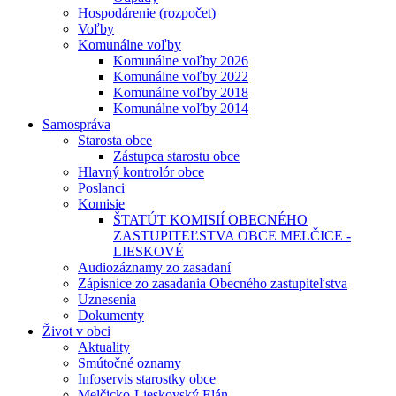
Hospodárenie (rozpočet)
Voľby
Komunálne voľby
Komunálne voľby 2026
Komunálne voľby 2022
Komunálne voľby 2018
Komunálne voľby 2014
Samospráva
Starosta obce
Zástupca starostu obce
Hlavný kontrolór obce
Poslanci
Komisie
ŠTATÚT KOMISIÍ OBECNÉHO
ZASTUPITEĽSTVA OBCE MELČICE -
LIESKOVÉ
Audiozáznamy zo zasadaní
Zápisnice zo zasadania Obecného zastupiteľstva
Uznesenia
Dokumenty
Život v obci
Aktuality
Smútočné oznamy
Infoservis starostky obce
Melčicko-Lieskovský Elán