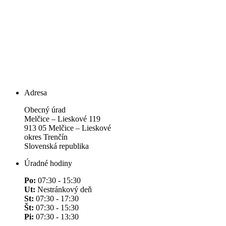
Adresa
Obecný úrad
Melčice – Lieskové 119
913 05 Melčice – Lieskové
okres Trenčín
Slovenská republika
Úradné hodiny
Po:
07:30 - 15:30
Ut:
Nestránkový deň
St:
07:30 - 17:30
Št:
07:30 - 15:30
Pi:
07:30 - 13:30