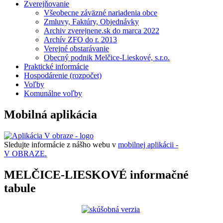
Zverejňovanie
Všeobecne záväzné nariadenia obce
Zmluvy, Faktúry, Objednávky
Archiv zverejnene.sk do marca 2022
Archív ZFO do r. 2013
Verejné obstarávanie
Obecný podnik Melčice-Lieskové, s.r.o.
Praktické informácie
Hospodárenie (rozpočet)
Voľby
Komunálne voľby
Mobilná aplikácia
Sledujte informácie z nášho webu v
mobilnej aplikácii -
V OBRAZE.
MELČICE-LIESKOVÉ informačné
tabule