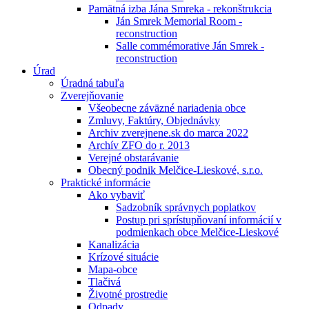
Pamätná izba Jána Smreka - rekonštrukcia
Ján Smrek Memorial Room -
reconstruction
Salle commémorative Ján Smrek -
reconstruction
Úrad
Úradná tabuľa
Zverejňovanie
Všeobecne záväzné nariadenia obce
Zmluvy, Faktúry, Objednávky
Archiv zverejnene.sk do marca 2022
Archív ZFO do r. 2013
Verejné obstarávanie
Obecný podnik Melčice-Lieskové, s.r.o.
Praktické informácie
Ako vybaviť
Sadzobník správnych poplatkov
Postup pri sprístupňovaní informácií v
podmienkach obce Melčice-Lieskové
Kanalizácia
Krízové situácie
Mapa-obce
Tlačivá
Životné prostredie
Odpady