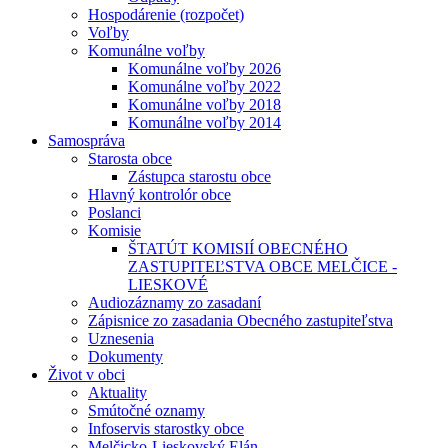
Hospodárenie (rozpočet)
Voľby
Komunálne voľby
Komunálne voľby 2026
Komunálne voľby 2022
Komunálne voľby 2018
Komunálne voľby 2014
Samospráva
Starosta obce
Zástupca starostu obce
Hlavný kontrolór obce
Poslanci
Komisie
ŠTATÚT KOMISIÍ OBECNÉHO
ZASTUPITEĽSTVA OBCE MELČICE -
LIESKOVÉ
Audiozáznamy zo zasadaní
Zápisnice zo zasadania Obecného zastupiteľstva
Uznesenia
Dokumenty
Život v obci
Aktuality
Smútočné oznamy
Infoservis starostky obce
Melčicko-Lieskovský Elán