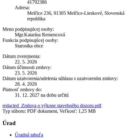
41792386
Adresa:
Melčice 236, 91305 Melčice-Lieskové, Slovenská
republika
Meno podpisujúcej osoby:
Mgr.Katarína Remencová
Funkcia podpisujúcej osoby:
Starostka obce
Dátum zverejnenia:
22. 5. 2026
Dátum účinnosti zmluvy:
23. 5. 2026
Dátum uzatvorenia/udelenia súhlasu s uzatvorením zmluvy:
28. 4. 2026
Platnosť zmluvy do:
31. 12. 2027 na dobu určitú
redacted_Zmluva o výkone stavebného dozoru.pdf
Typ súboru: PDF dokument, Veľkosť: 1,25 MB
Úrad
Úradná tabuľa