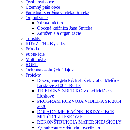
Osobnosti obce
Územný plán obce
Pamätná izba Jána Čieteka Smreka
Organizácie
Zdravotníctvo
Obecná knižnica Jána Smreka
Združenia a organizácie
Turistika
RÚVZ TN - Kyselky
Príroda
Publikácie
Multimédia
ROEP
Ochrana osobných údajov
Projekty
Rozvoj energetických služieb v obci Melčice-
Lieskové 310041BCL8
TRIEDENÝ ZBER KO v obci Melčice-
Lieskové
PROGRAM ROZVOJA VIDIEKA SR 2014-
2020
DOPADY MIGRAČNEJ KRÍZY OBCE
MELČICE-LIESKOVÉ
REKONŠTRUKCIA MATERSKEJ ŠKOLY
Vybudovanie solárneho osvetlenia