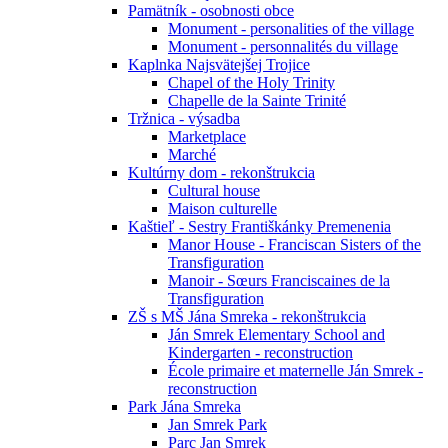
Pamätník - osobnosti obce
Monument - personalities of the village
Monument - personnalités du village
Kaplnka Najsvätejšej Trojice
Chapel of the Holy Trinity
Chapelle de la Sainte Trinité
Tržnica - výsadba
Marketplace
Marché
Kultúrny dom - rekonštrukcia
Cultural house
Maison culturelle
Kaštieľ - Sestry Františkánky Premenenia
Manor House - Franciscan Sisters of the
Transfiguration
Manoir - Sœurs Franciscaines de la
Transfiguration
ZŠ s MŠ Jána Smreka - rekonštrukcia
Ján Smrek Elementary School and
Kindergarten - reconstruction
École primaire et maternelle Ján Smrek -
reconstruction
Park Jána Smreka
Jan Smrek Park
Parc Jan Smrek