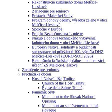
Rekonštrukcia kultúrneho domu Melčice-
Lieskové
Zariadenie pre seniorov
Prístavba Materskej školy
Program obnovy dediny, výsadba zelene v obci
Melčice-Lieskové
Spoločne v Európe
Projekt Bezpečnosť na 1. mieste
Nákup a obnova technického vybavenia
kultúrneho domu v obci Melčice-Lieskové
Európsky festival solidarity a budúcnosti
samosprávy pri príležitosti 100. výročia DHZ
Melčice-Lieskové (EURO-SOL 2026)
Rekonštrukcia školskej jedálne a modernizácia
učební ZŠ Melčice-Lieskové
Zariadenie pre seniorov
Prechádzka obcou
Kostol Najsvätejšej Trojice
Church of the Holy Trinity
Église de la Sainte Trinité
Pamätník SNP
Monument to the Slovak National
Uprising
Monument au soulèvement national
slovaque