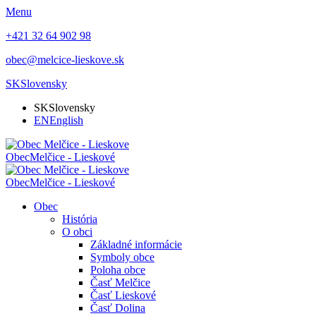
Menu
+421 32 64 902 98
obec@melcice-lieskove.sk
SK
Slovensky
SK
Slovensky
EN
English
Obec
Melčice - Lieskové
Obec
Melčice - Lieskové
Obec
História
O obci
Základné informácie
Symboly obce
Poloha obce
Časť Melčice
Časť Lieskové
Časť Dolina