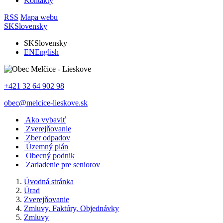
Kontakty
RSS
Mapa webu
SK
Slovensky
SK
Slovensky
EN
English
+421 32 64 902 98
obec@melcice-lieskove.sk
Ako vybaviť
Zverejňovanie
Zber odpadov
Územný plán
Obecný podnik
Zariadenie pre seniorov
Úvodná stránka
Úrad
Zverejňovanie
Zmluvy, Faktúry, Objednávky
Zmluvy