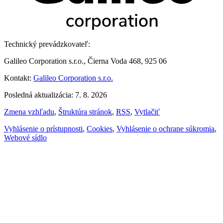
Technický prevádzkovateľ:
Galileo Corporation s.r.o., Čierna Voda 468, 925 06
Kontakt:
Galileo Corporation s.r.o.
Posledná aktualizácia: 7. 8. 2026
Zmena vzhľadu
,
Štruktúra stránok
,
RSS
,
Vytlačiť
Vyhlásenie o prístupnosti
,
Cookies
,
Vyhlásenie o ochrane súkromia
,
Webové sídlo