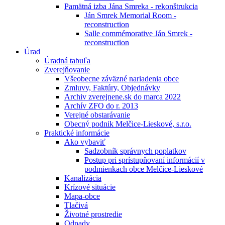
Pamätná izba Jána Smreka - rekonštrukcia
Ján Smrek Memorial Room -
reconstruction
Salle commémorative Ján Smrek -
reconstruction
Úrad
Úradná tabuľa
Zverejňovanie
Všeobecne záväzné nariadenia obce
Zmluvy, Faktúry, Objednávky
Archiv zverejnene.sk do marca 2022
Archív ZFO do r. 2013
Verejné obstarávanie
Obecný podnik Melčice-Lieskové, s.r.o.
Praktické informácie
Ako vybaviť
Sadzobník správnych poplatkov
Postup pri sprístupňovaní informácií v
podmienkach obce Melčice-Lieskové
Kanalizácia
Krízové situácie
Mapa-obce
Tlačivá
Životné prostredie
Odpady