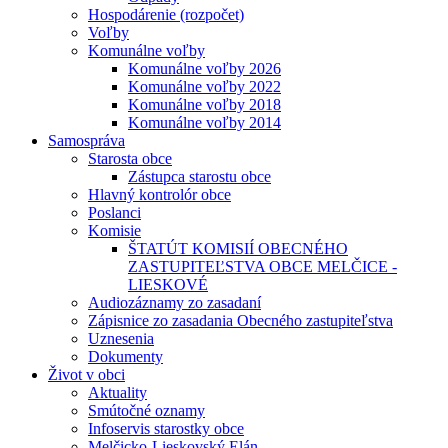
Hospodárenie (rozpočet)
Voľby
Komunálne voľby
Komunálne voľby 2026
Komunálne voľby 2022
Komunálne voľby 2018
Komunálne voľby 2014
Samospráva
Starosta obce
Zástupca starostu obce
Hlavný kontrolór obce
Poslanci
Komisie
ŠTATÚT KOMISIÍ OBECNÉHO
ZASTUPITEĽSTVA OBCE MELČICE -
LIESKOVÉ
Audiozáznamy zo zasadaní
Zápisnice zo zasadania Obecného zastupiteľstva
Uznesenia
Dokumenty
Život v obci
Aktuality
Smútočné oznamy
Infoservis starostky obce
Melčicko-Lieskovský Elán