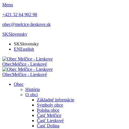
Menu
+421 32 64 902 98
obec@melcice-lieskove.sk
SK
Slovensky
SK
Slovensky
EN
English
Obec
Melčice - Lieskové
Obec
Melčice - Lieskové
Obec
História
O obci
Základné informácie
Symboly obce
Poloha obce
Časť Melčice
Časť Lieskové
Časť Dolina