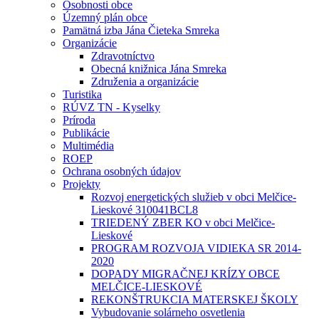
Osobnosti obce
Územný plán obce
Pamätná izba Jána Čieteka Smreka
Organizácie
Zdravotníctvo
Obecná knižnica Jána Smreka
Združenia a organizácie
Turistika
RÚVZ TN - Kyselky
Príroda
Publikácie
Multimédia
ROEP
Ochrana osobných údajov
Projekty
Rozvoj energetických služieb v obci Melčice-
Lieskové 310041BCL8
TRIEDENÝ ZBER KO v obci Melčice-
Lieskové
PROGRAM ROZVOJA VIDIEKA SR 2014-
2020
DOPADY MIGRAČNEJ KRÍZY OBCE
MELČICE-LIESKOVÉ
REKONŠTRUKCIA MATERSKEJ ŠKOLY
Vybudovanie solárneho osvetlenia