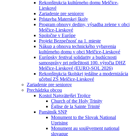
Rekonštrukcia kultúrneho domu Melčice-
Lieskové
Zariadenie pre seniorov
Prístavba Materskej školy
Program obnovy dediny, výsadba zelene v obci
Melčice-Lieskové
Spoločne v Európe
Projekt Bezpečnosť na 1. mieste
Nákup a obnova technického vybavenia
kultúrneho domu v obci Melčice-Lieskové
Európsky festival solidarity a budúcnosti
samosprávy pri príležitosti 100. výročia DHZ
Melčice-Lieskové (EURO-SOL 2026)
Rekonštrukcia školskej jedálne a modernizácia
učební ZŠ Melčice-Lieskové
Zariadenie pre seniorov
Prechádzka obcou
Kostol Najsvätejšej Trojice
Church of the Holy Trinity
Église de la Sainte Trinité
Pamätník SNP
Monument to the Slovak National
Uprising
Monument au soulèvement national
slovaque