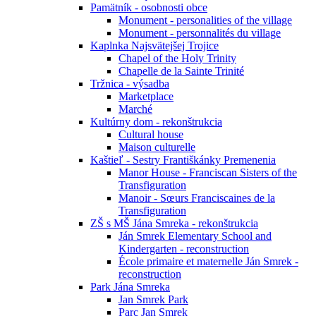
Pamätník - osobnosti obce
Monument - personalities of the village
Monument - personnalités du village
Kaplnka Najsvätejšej Trojice
Chapel of the Holy Trinity
Chapelle de la Sainte Trinité
Tržnica - výsadba
Marketplace
Marché
Kultúrny dom - rekonštrukcia
Cultural house
Maison culturelle
Kaštieľ - Sestry Františkánky Premenenia
Manor House - Franciscan Sisters of the
Transfiguration
Manoir - Sœurs Franciscaines de la
Transfiguration
ZŠ s MŠ Jána Smreka - rekonštrukcia
Ján Smrek Elementary School and
Kindergarten - reconstruction
École primaire et maternelle Ján Smrek -
reconstruction
Park Jána Smreka
Jan Smrek Park
Parc Jan Smrek