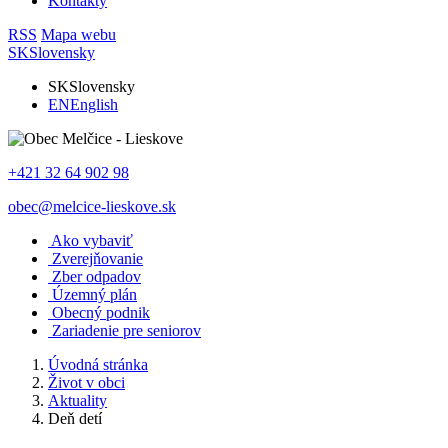
Kontakty
RSS
Mapa webu
SK
Slovensky
SK
Slovensky
EN
English
+421 32 64 902 98
obec@melcice-lieskove.sk
Ako vybaviť
Zverejňovanie
Zber odpadov
Územný plán
Obecný podnik
Zariadenie pre seniorov
Úvodná stránka
Život v obci
Aktuality
Deň detí