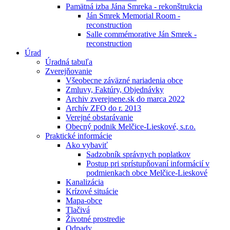
Pamätná izba Jána Smreka - rekonštrukcia
Ján Smrek Memorial Room -
reconstruction
Salle commémorative Ján Smrek -
reconstruction
Úrad
Úradná tabuľa
Zverejňovanie
Všeobecne záväzné nariadenia obce
Zmluvy, Faktúry, Objednávky
Archiv zverejnene.sk do marca 2022
Archív ZFO do r. 2013
Verejné obstarávanie
Obecný podnik Melčice-Lieskové, s.r.o.
Praktické informácie
Ako vybaviť
Sadzobník správnych poplatkov
Postup pri sprístupňovaní informácií v
podmienkach obce Melčice-Lieskové
Kanalizácia
Krízové situácie
Mapa-obce
Tlačivá
Životné prostredie
Odpady