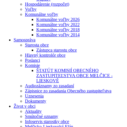
Hospodárenie (rozpočet)
Voľby
Komunálne voľby
Komunálne voľby 2026
Komunálne voľby 2022
Komunálne voľby 2018
Komunálne voľby 2014
Samospráva
Starosta obce
Zástupca starostu obce
Hlavný kontrolór obce
Poslanci
Komisie
ŠTATÚT KOMISIÍ OBECNÉHO
ZASTUPITEĽSTVA OBCE MELČICE -
LIESKOVÉ
Audiozáznamy zo zasadaní
Zápisnice zo zasadania Obecného zastupiteľstva
Uznesenia
Dokumenty
Život v obci
Aktuality
Smútočné oznamy
Infoservis starostky obce
Melčicko-Lieskovský Elán