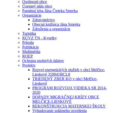
Osobnosti obce
Územný plán obce
Pamätná izba Jána Čieteka Smreka
Organizácie
Zdravotníctvo
Obecná knižnica Jána Smreka
Združenia a organizácie
Turistika
RÚVZ TN - Kyselky
Príroda
Publikácie
Multimédia
ROEP
Ochrana osobných údajov
Projekty
Rozvoj energetických služieb v obci Melčice-
Lieskové 310041BCL8
TRIEDENÝ ZBER KO v obci Melčice-
Lieskové
PROGRAM ROZVOJA VIDIEKA SR 2014-
2020
DOPADY MIGRAČNEJ KRÍZY OBCE
MELČICE-LIESKOVÉ
REKONŠTRUKCIA MATERSKEJ ŠKOLY
Vybudovanie solárneho osvetlenia