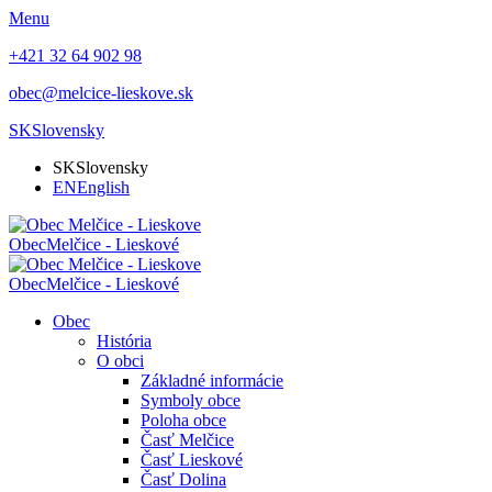
Menu
+421 32 64 902 98
obec@melcice-lieskove.sk
SK
Slovensky
SK
Slovensky
EN
English
Obec
Melčice - Lieskové
Obec
Melčice - Lieskové
Obec
História
O obci
Základné informácie
Symboly obce
Poloha obce
Časť Melčice
Časť Lieskové
Časť Dolina