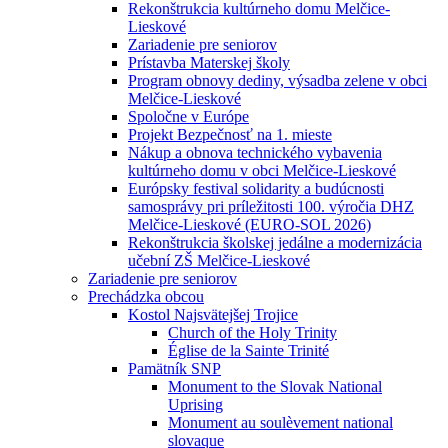
Rekonštrukcia kultúrneho domu Melčice-
Lieskové
Zariadenie pre seniorov
Prístavba Materskej školy
Program obnovy dediny, výsadba zelene v obci
Melčice-Lieskové
Spoločne v Európe
Projekt Bezpečnosť na 1. mieste
Nákup a obnova technického vybavenia
kultúrneho domu v obci Melčice-Lieskové
Európsky festival solidarity a budúcnosti
samosprávy pri príležitosti 100. výročia DHZ
Melčice-Lieskové (EURO-SOL 2026)
Rekonštrukcia školskej jedálne a modernizácia
učební ZŠ Melčice-Lieskové
Zariadenie pre seniorov
Prechádzka obcou
Kostol Najsvätejšej Trojice
Church of the Holy Trinity
Église de la Sainte Trinité
Pamätník SNP
Monument to the Slovak National
Uprising
Monument au soulèvement national
slovaque