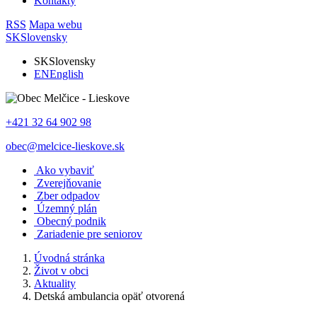
Kontakty
RSS
Mapa webu
SK
Slovensky
SK
Slovensky
EN
English
+421 32 64 902 98
obec@melcice-lieskove.sk
Ako vybaviť
Zverejňovanie
Zber odpadov
Územný plán
Obecný podnik
Zariadenie pre seniorov
Úvodná stránka
Život v obci
Aktuality
Detská ambulancia opäť otvorená