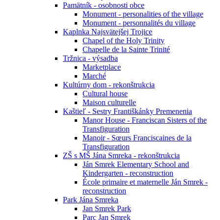
Pamätník - osobnosti obce
Monument - personalities of the village
Monument - personnalités du village
Kaplnka Najsvätejšej Trojice
Chapel of the Holy Trinity
Chapelle de la Sainte Trinité
Tržnica - výsadba
Marketplace
Marché
Kultúrny dom - rekonštrukcia
Cultural house
Maison culturelle
Kaštieľ - Sestry Františkánky Premenenia
Manor House - Franciscan Sisters of the
Transfiguration
Manoir - Sœurs Franciscaines de la
Transfiguration
ZŠ s MŠ Jána Smreka - rekonštrukcia
Ján Smrek Elementary School and
Kindergarten - reconstruction
École primaire et maternelle Ján Smrek -
reconstruction
Park Jána Smreka
Jan Smrek Park
Parc Jan Smrek