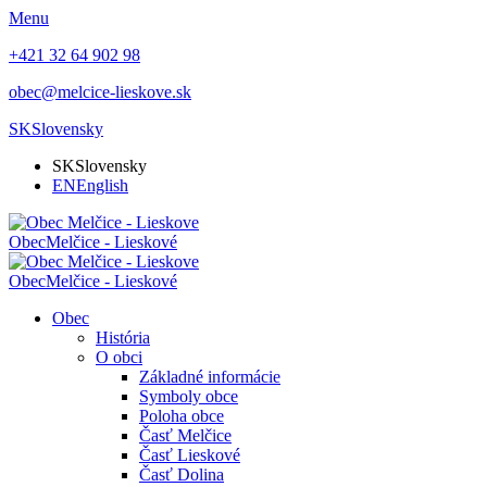
Menu
+421 32 64 902 98
obec@melcice-lieskove.sk
SK
Slovensky
SK
Slovensky
EN
English
Obec
Melčice - Lieskové
Obec
Melčice - Lieskové
Obec
História
O obci
Základné informácie
Symboly obce
Poloha obce
Časť Melčice
Časť Lieskové
Časť Dolina