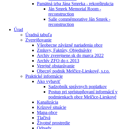
Pamätná izba Jána Smreka - rekonštrukcia
Ján Smrek Memorial Room -
reconstruction
Salle commémorative Ján Smrek -
reconstruction
Úrad
Úradná tabuľa
Zverejňovanie
Všeobecne záväzné nariadenia obce
Zmluvy, Faktúry, Objednávky
Archiv zverejnene.sk do marca 2022
Archív ZFO do r. 2013
Verejné obstarávanie
Obecný podnik Melčice-Lieskové, s.r.o.
Praktické informácie
Ako vybaviť
Sadzobník správnych poplatkov
Postup pri sprístupňovaní informácií v
podmienkach obce Melčice-Lieskové
Kanalizácia
Krízové situácie
Mapa-obce
Tlačivá
Životné prostredie
Odpady