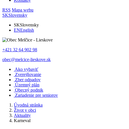
Kontakty
RSS
Mapa webu
SK
Slovensky
SK
Slovensky
EN
English
+421 32 64 902 98
obec@melcice-lieskove.sk
Ako vybaviť
Zverejňovanie
Zber odpadov
Územný plán
Obecný podnik
Zariadenie pre seniorov
Úvodná stránka
Život v obci
Aktuality
Karneval