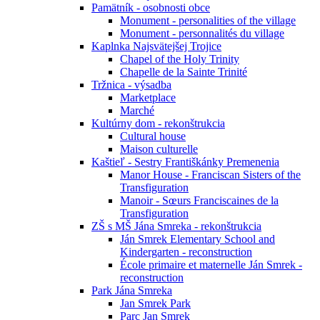
Pamätník - osobnosti obce
Monument - personalities of the village
Monument - personnalités du village
Kaplnka Najsvätejšej Trojice
Chapel of the Holy Trinity
Chapelle de la Sainte Trinité
Tržnica - výsadba
Marketplace
Marché
Kultúrny dom - rekonštrukcia
Cultural house
Maison culturelle
Kaštieľ - Sestry Františkánky Premenenia
Manor House - Franciscan Sisters of the
Transfiguration
Manoir - Sœurs Franciscaines de la
Transfiguration
ZŠ s MŠ Jána Smreka - rekonštrukcia
Ján Smrek Elementary School and
Kindergarten - reconstruction
École primaire et maternelle Ján Smrek -
reconstruction
Park Jána Smreka
Jan Smrek Park
Parc Jan Smrek