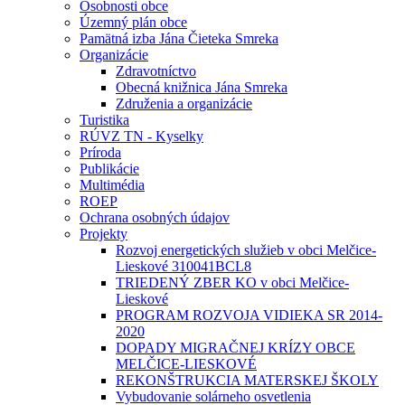
Osobnosti obce
Územný plán obce
Pamätná izba Jána Čieteka Smreka
Organizácie
Zdravotníctvo
Obecná knižnica Jána Smreka
Združenia a organizácie
Turistika
RÚVZ TN - Kyselky
Príroda
Publikácie
Multimédia
ROEP
Ochrana osobných údajov
Projekty
Rozvoj energetických služieb v obci Melčice-
Lieskové 310041BCL8
TRIEDENÝ ZBER KO v obci Melčice-
Lieskové
PROGRAM ROZVOJA VIDIEKA SR 2014-
2020
DOPADY MIGRAČNEJ KRÍZY OBCE
MELČICE-LIESKOVÉ
REKONŠTRUKCIA MATERSKEJ ŠKOLY
Vybudovanie solárneho osvetlenia