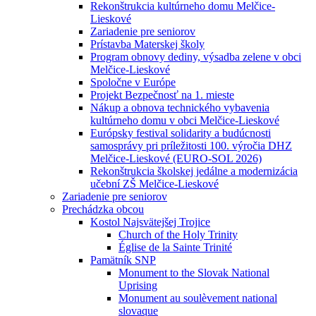
Rekonštrukcia kultúrneho domu Melčice-
Lieskové
Zariadenie pre seniorov
Prístavba Materskej školy
Program obnovy dediny, výsadba zelene v obci
Melčice-Lieskové
Spoločne v Európe
Projekt Bezpečnosť na 1. mieste
Nákup a obnova technického vybavenia
kultúrneho domu v obci Melčice-Lieskové
Európsky festival solidarity a budúcnosti
samosprávy pri príležitosti 100. výročia DHZ
Melčice-Lieskové (EURO-SOL 2026)
Rekonštrukcia školskej jedálne a modernizácia
učební ZŠ Melčice-Lieskové
Zariadenie pre seniorov
Prechádzka obcou
Kostol Najsvätejšej Trojice
Church of the Holy Trinity
Église de la Sainte Trinité
Pamätník SNP
Monument to the Slovak National
Uprising
Monument au soulèvement national
slovaque