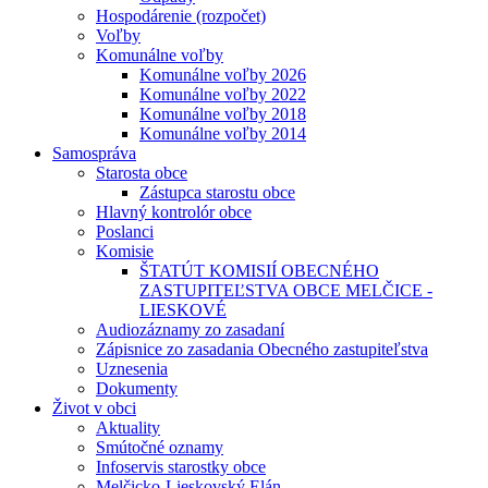
Hospodárenie (rozpočet)
Voľby
Komunálne voľby
Komunálne voľby 2026
Komunálne voľby 2022
Komunálne voľby 2018
Komunálne voľby 2014
Samospráva
Starosta obce
Zástupca starostu obce
Hlavný kontrolór obce
Poslanci
Komisie
ŠTATÚT KOMISIÍ OBECNÉHO
ZASTUPITEĽSTVA OBCE MELČICE -
LIESKOVÉ
Audiozáznamy zo zasadaní
Zápisnice zo zasadania Obecného zastupiteľstva
Uznesenia
Dokumenty
Život v obci
Aktuality
Smútočné oznamy
Infoservis starostky obce
Melčicko-Lieskovský Elán