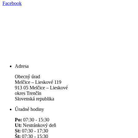
Facebook
Adresa
Obecný úrad
Melčice – Lieskové 119
913 05 Melčice – Lieskové
okres Trenčín
Slovenská republika
Úradné hodiny
Po:
07:30 - 15:30
Ut:
Nestránkový deň
St:
07:30 - 17:30
Št:
07:30 - 15:30