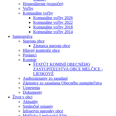
Hospodárenie (rozpočet)
Voľby
Komunálne voľby
Komunálne voľby 2026
Komunálne voľby 2022
Komunálne voľby 2018
Komunálne voľby 2014
Samospráva
Starosta obce
Zástupca starostu obce
Hlavný kontrolór obce
Poslanci
Komisie
ŠTATÚT KOMISIÍ OBECNÉHO
ZASTUPITEĽSTVA OBCE MELČICE -
LIESKOVÉ
Audiozáznamy zo zasadaní
Zápisnice zo zasadania Obecného zastupiteľstva
Uznesenia
Dokumenty
Život v obci
Aktuality
Smútočné oznamy
Infoservis starostky obce
Melčicko-Lieskovský Elán