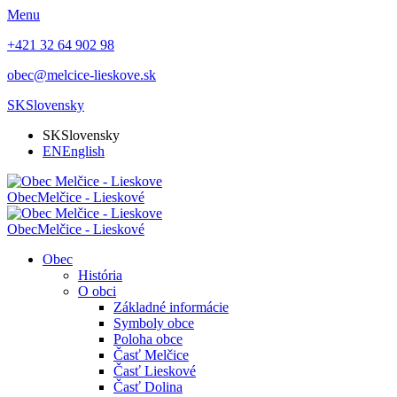
Menu
+421 32 64 902 98
obec@melcice-lieskove.sk
SK
Slovensky
SK
Slovensky
EN
English
Obec
Melčice - Lieskové
Obec
Melčice - Lieskové
Obec
História
O obci
Základné informácie
Symboly obce
Poloha obce
Časť Melčice
Časť Lieskové
Časť Dolina