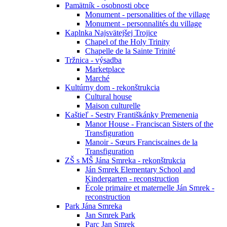
Pamätník - osobnosti obce
Monument - personalities of the village
Monument - personnalités du village
Kaplnka Najsvätejšej Trojice
Chapel of the Holy Trinity
Chapelle de la Sainte Trinité
Tržnica - výsadba
Marketplace
Marché
Kultúrny dom - rekonštrukcia
Cultural house
Maison culturelle
Kaštieľ - Sestry Františkánky Premenenia
Manor House - Franciscan Sisters of the
Transfiguration
Manoir - Sœurs Franciscaines de la
Transfiguration
ZŠ s MŠ Jána Smreka - rekonštrukcia
Ján Smrek Elementary School and
Kindergarten - reconstruction
École primaire et maternelle Ján Smrek -
reconstruction
Park Jána Smreka
Jan Smrek Park
Parc Jan Smrek