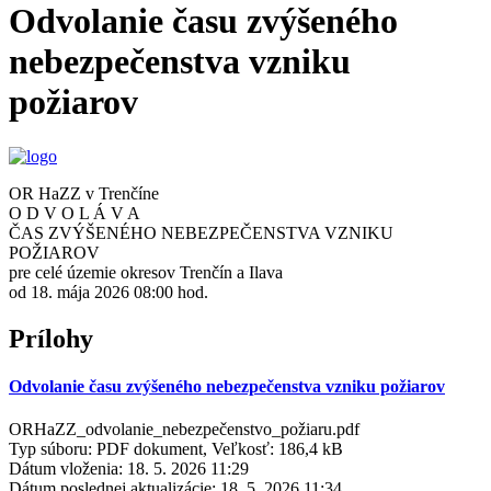
Odvolanie času zvýšeného
nebezpečenstva vzniku
požiarov
OR HaZZ v Trenčíne
O D V O L Á V A
ČAS ZVÝŠENÉHO NEBEZPEČENSTVA VZNIKU
POŽIAROV
pre celé územie okresov Trenčín a Ilava
od 18. mája 2026 08:00 hod.
Prílohy
Odvolanie času zvýšeného nebezpečenstva vzniku požiarov
ORHaZZ_odvolanie_nebezpečenstvo_požiaru.pdf
Typ súboru: PDF dokument, Veľkosť: 186,4 kB
Dátum vloženia:
18. 5. 2026 11:29
Dátum poslednej aktualizácie:
18. 5. 2026 11:34