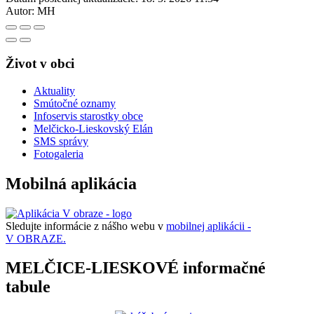
Autor:
MH
Život v obci
Aktuality
Smútočné oznamy
Infoservis starostky obce
Melčicko-Lieskovský Elán
SMS správy
Fotogaleria
Mobilná aplikácia
Sledujte informácie z nášho webu v
mobilnej aplikácii -
V OBRAZE.
MELČICE-LIESKOVÉ informačné
tabule