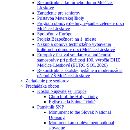
Rekonštrukcia kultúrneho domu Melčice-
Lieskové
Zariadenie pre seniorov
Prístavba Materskej školy
Program obnovy dediny, výsadba zelene v obci
Melčice-Lieskové
Spoločne v Európe
Projekt Bezpečnosť na 1. mieste
Nákup a obnova technického vybavenia
kultúrneho domu v obci Melčice-Lieskové
Európsky festival solidarity a budúcnosti
samosprávy pri príležitosti 100. výročia DHZ
Melčice-Lieskové (EURO-SOL 2026)
Rekonštrukcia školskej jedálne a modernizácia
učební ZŠ Melčice-Lieskové
Zariadenie pre seniorov
Prechádzka obcou
Kostol Najsvätejšej Trojice
Church of the Holy Trinity
Église de la Sainte Trinité
Pamätník SNP
Monument to the Slovak National
Uprising
Monument au soulèvement national
slovaque