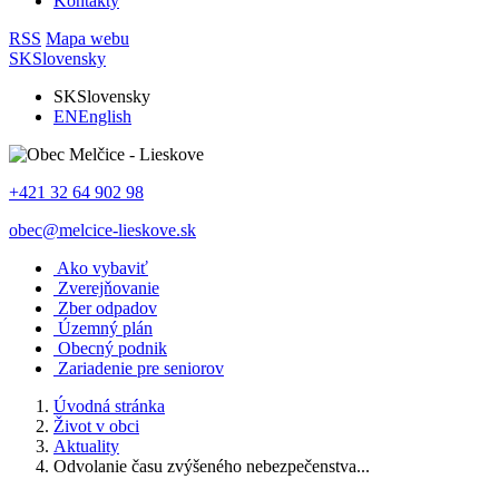
Kontakty
RSS
Mapa webu
SK
Slovensky
SK
Slovensky
EN
English
+421 32 64 902 98
obec@melcice-lieskove.sk
Ako vybaviť
Zverejňovanie
Zber odpadov
Územný plán
Obecný podnik
Zariadenie pre seniorov
Úvodná stránka
Život v obci
Aktuality
Odvolanie času zvýšeného nebezpečenstva...