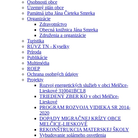
Osobnosti obce
Územný plán obce
Pamätná izba Jána Čieteka Smreka
Organizácie
Zdravotníctvo
Obecná knižnica Jána Smreka
Združenia a organizácie
Turistika
RÚVZ TN - Kyselky
Príroda
Publikácie
Multimédia
ROEP
Ochrana osobných údajov
Projekty
Rozvoj energetických služieb v obci Melčice-
Lieskové 310041BCL8
TRIEDENÝ ZBER KO v obci Melčice-
Lieskové
PROGRAM ROZVOJA VIDIEKA SR 2014-
2020
DOPADY MIGRAČNEJ KRÍZY OBCE
MELČICE-LIESKOVÉ
REKONŠTRUKCIA MATERSKEJ ŠKOLY
Vybudovanie solárneho osvetlenia