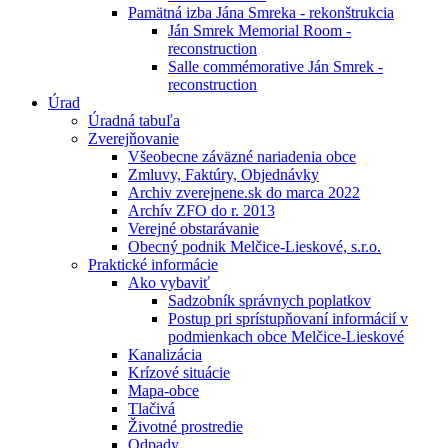
Pamätná izba Jána Smreka - rekonštrukcia
Ján Smrek Memorial Room -
reconstruction
Salle commémorative Ján Smrek -
reconstruction
Úrad
Úradná tabuľa
Zverejňovanie
Všeobecne záväzné nariadenia obce
Zmluvy, Faktúry, Objednávky
Archiv zverejnene.sk do marca 2022
Archív ZFO do r. 2013
Verejné obstarávanie
Obecný podnik Melčice-Lieskové, s.r.o.
Praktické informácie
Ako vybaviť
Sadzobník správnych poplatkov
Postup pri sprístupňovaní informácií v
podmienkach obce Melčice-Lieskové
Kanalizácia
Krízové situácie
Mapa-obce
Tlačivá
Životné prostredie
Odpady