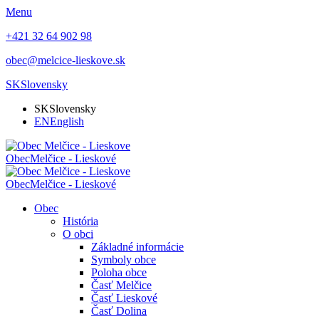
Menu
+421 32 64 902 98
obec@melcice-lieskove.sk
SK
Slovensky
SK
Slovensky
EN
English
Obec
Melčice - Lieskové
Obec
Melčice - Lieskové
Obec
História
O obci
Základné informácie
Symboly obce
Poloha obce
Časť Melčice
Časť Lieskové
Časť Dolina