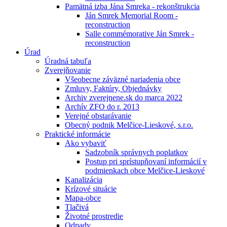
Pamätná izba Jána Smreka - rekonštrukcia
Ján Smrek Memorial Room -
reconstruction
Salle commémorative Ján Smrek -
reconstruction
Úrad
Úradná tabuľa
Zverejňovanie
Všeobecne záväzné nariadenia obce
Zmluvy, Faktúry, Objednávky
Archiv zverejnene.sk do marca 2022
Archív ZFO do r. 2013
Verejné obstarávanie
Obecný podnik Melčice-Lieskové, s.r.o.
Praktické informácie
Ako vybaviť
Sadzobník správnych poplatkov
Postup pri sprístupňovaní informácií v
podmienkach obce Melčice-Lieskové
Kanalizácia
Krízové situácie
Mapa-obce
Tlačivá
Životné prostredie
Odpady