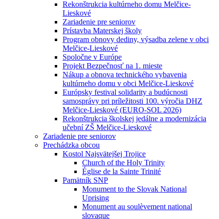
Rekonštrukcia kultúrneho domu Melčice-
Lieskové
Zariadenie pre seniorov
Prístavba Materskej školy
Program obnovy dediny, výsadba zelene v obci
Melčice-Lieskové
Spoločne v Európe
Projekt Bezpečnosť na 1. mieste
Nákup a obnova technického vybavenia
kultúrneho domu v obci Melčice-Lieskové
Európsky festival solidarity a budúcnosti
samosprávy pri príležitosti 100. výročia DHZ
Melčice-Lieskové (EURO-SOL 2026)
Rekonštrukcia školskej jedálne a modernizácia
učební ZŠ Melčice-Lieskové
Zariadenie pre seniorov
Prechádzka obcou
Kostol Najsvätejšej Trojice
Church of the Holy Trinity
Église de la Sainte Trinité
Pamätník SNP
Monument to the Slovak National
Uprising
Monument au soulèvement national
slovaque