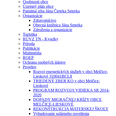
Osobnosti obce
Územný plán obce
Pamätná izba Jána Čieteka Smreka
Organizácie
Zdravotníctvo
Obecná knižnica Jána Smreka
Združenia a organizácie
Turistika
RÚVZ TN - Kyselky
Príroda
Publikácie
Multimédia
ROEP
Ochrana osobných údajov
Projekty
Rozvoj energetických služieb v obci Melčice-
Lieskové 310041BCL8
TRIEDENÝ ZBER KO v obci Melčice-
Lieskové
PROGRAM ROZVOJA VIDIEKA SR 2014-
2020
DOPADY MIGRAČNEJ KRÍZY OBCE
MELČICE-LIESKOVÉ
REKONŠTRUKCIA MATERSKEJ ŠKOLY
Vybudovanie solárneho osvetlenia