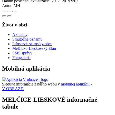
Dátum poslednej aktualizácie:
29. 7. 2019 9:02
Autor:
MH
Život v obci
Aktuality
Smútočné oznamy
Infoservis starostky obce
Melčicko-Lieskovský Elán
SMS správy
Fotogaleria
Mobilná aplikácia
Sledujte informácie z nášho webu v
mobilnej aplikácii -
V OBRAZE.
MELČICE-LIESKOVÉ informačné
tabule