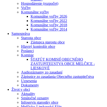
Hospodárenie (rozpočet)
Voľby
Komunálne voľby
Komunálne voľby 2026
Komunálne voľby 2022
Komunálne voľby 2018
Komunálne voľby 2014
Samospráva
Starosta obce
Zástupca starostu obce
Hlavný kontrolór obce
Poslanci
Komisie
ŠTATÚT KOMISIÍ OBECNÉHO
ZASTUPITEĽSTVA OBCE MELČICE -
LIESKOVÉ
Audiozáznamy zo zasadaní
Zápisnice zo zasadania Obecného zastupiteľstva
Uznesenia
Dokumenty
Život v obci
Aktuality
Smútočné oznamy
Infoservis starostky obce
Melčicko-Lieskovský Elán