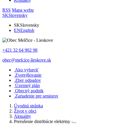
Kontakty
RSS
Mapa webu
SK
Slovensky
SK
Slovensky
EN
English
+421 32 64 902 98
obec@melcice-lieskove.sk
Ako vybaviť
Zverejňovanie
Zber odpadov
Územný plán
Obecný podnik
Zariadenie pre seniorov
Úvodná stránka
Život v obci
Aktuality
Prerušenie distribúcie elektriny -...