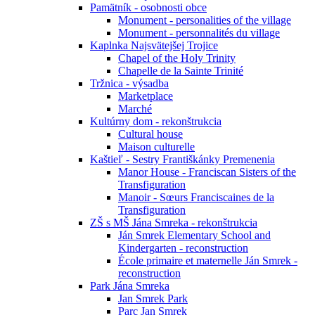
Pamätník - osobnosti obce
Monument - personalities of the village
Monument - personnalités du village
Kaplnka Najsvätejšej Trojice
Chapel of the Holy Trinity
Chapelle de la Sainte Trinité
Tržnica - výsadba
Marketplace
Marché
Kultúrny dom - rekonštrukcia
Cultural house
Maison culturelle
Kaštieľ - Sestry Františkánky Premenenia
Manor House - Franciscan Sisters of the
Transfiguration
Manoir - Sœurs Franciscaines de la
Transfiguration
ZŠ s MŠ Jána Smreka - rekonštrukcia
Ján Smrek Elementary School and
Kindergarten - reconstruction
École primaire et maternelle Ján Smrek -
reconstruction
Park Jána Smreka
Jan Smrek Park
Parc Jan Smrek