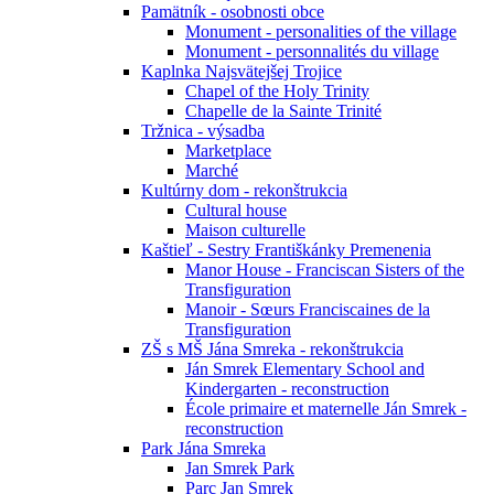
Pamätník - osobnosti obce
Monument - personalities of the village
Monument - personnalités du village
Kaplnka Najsvätejšej Trojice
Chapel of the Holy Trinity
Chapelle de la Sainte Trinité
Tržnica - výsadba
Marketplace
Marché
Kultúrny dom - rekonštrukcia
Cultural house
Maison culturelle
Kaštieľ - Sestry Františkánky Premenenia
Manor House - Franciscan Sisters of the
Transfiguration
Manoir - Sœurs Franciscaines de la
Transfiguration
ZŠ s MŠ Jána Smreka - rekonštrukcia
Ján Smrek Elementary School and
Kindergarten - reconstruction
École primaire et maternelle Ján Smrek -
reconstruction
Park Jána Smreka
Jan Smrek Park
Parc Jan Smrek