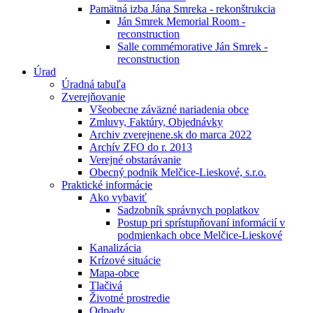
Pamätná izba Jána Smreka - rekonštrukcia
Ján Smrek Memorial Room -
reconstruction
Salle commémorative Ján Smrek -
reconstruction
Úrad
Úradná tabuľa
Zverejňovanie
Všeobecne záväzné nariadenia obce
Zmluvy, Faktúry, Objednávky
Archiv zverejnene.sk do marca 2022
Archív ZFO do r. 2013
Verejné obstarávanie
Obecný podnik Melčice-Lieskové, s.r.o.
Praktické informácie
Ako vybaviť
Sadzobník správnych poplatkov
Postup pri sprístupňovaní informácií v
podmienkach obce Melčice-Lieskové
Kanalizácia
Krízové situácie
Mapa-obce
Tlačivá
Životné prostredie
Odpady