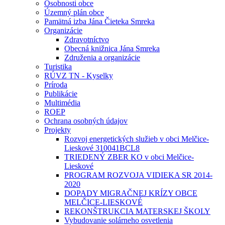
Osobnosti obce
Územný plán obce
Pamätná izba Jána Čieteka Smreka
Organizácie
Zdravotníctvo
Obecná knižnica Jána Smreka
Združenia a organizácie
Turistika
RÚVZ TN - Kyselky
Príroda
Publikácie
Multimédia
ROEP
Ochrana osobných údajov
Projekty
Rozvoj energetických služieb v obci Melčice-
Lieskové 310041BCL8
TRIEDENÝ ZBER KO v obci Melčice-
Lieskové
PROGRAM ROZVOJA VIDIEKA SR 2014-
2020
DOPADY MIGRAČNEJ KRÍZY OBCE
MELČICE-LIESKOVÉ
REKONŠTRUKCIA MATERSKEJ ŠKOLY
Vybudovanie solárneho osvetlenia