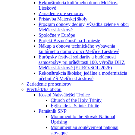
Rekonštrukcia kultúrneho domu Melčice-
Lieskové
Zariadenie pre seniorov
Prístavba Materskej školy
Program obnovy dediny, výsadba zelene v obci
Melčice-Lieskové
Spoločne v Európe
Projekt Bezpečnosť na 1. mieste
Nákup a obnova technického vybavenia
kultúrneho domu v obci Melčice-Lieskové
Európsky festival solidarity a budúcnosti
samosprávy pri príležitosti 100. výročia DHZ
Melčice-Lieskové (EURO-SOL 2026)
Rekonštrukcia školskej jedálne a modernizácia
učební ZŠ Melčice-Lieskové
Zariadenie pre seniorov
Prechádzka obcou
Kostol Najsvätejšej Trojice
Church of the Holy Trinity
Église de la Sainte Trinité
Pamätník SNP
Monument to the Slovak National
Uprising
Monument au soulèvement national
slovaque