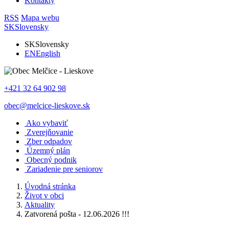
Kontakty
RSS
Mapa webu
SK
Slovensky
SK
Slovensky
EN
English
+421 32 64 902 98
obec@melcice-lieskove.sk
Ako vybaviť
Zverejňovanie
Zber odpadov
Územný plán
Obecný podnik
Zariadenie pre seniorov
Úvodná stránka
Život v obci
Aktuality
Zatvorená pošta - 12.06.2026 !!!