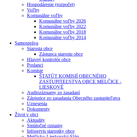
Hospodárenie (rozpočet)
Voľby
Komunálne voľby
Komunálne voľby 2026
Komunálne voľby 2022
Komunálne voľby 2018
Komunálne voľby 2014
Samospráva
Starosta obce
Zástupca starostu obce
Hlavný kontrolór obce
Poslanci
Komisie
ŠTATÚT KOMISIÍ OBECNÉHO
ZASTUPITEĽSTVA OBCE MELČICE -
LIESKOVÉ
Audiozáznamy zo zasadaní
Zápisnice zo zasadania Obecného zastupiteľstva
Uznesenia
Dokumenty
Život v obci
Aktuality
Smútočné oznamy
Infoservis starostky obce
Melčicko-Lieskovský Elán