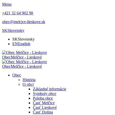
Menu
+421 32 64 902 98
obec@melcice-lieskove.sk
SK
Slovensky
SK
Slovensky
EN
English
Obec
Melčice - Lieskové
Obec
Melčice - Lieskové
Obec
História
O obci
Základné informácie
Symboly obce
Poloha obce
Časť Melčice
Časť Lieskové
Časť Dolina