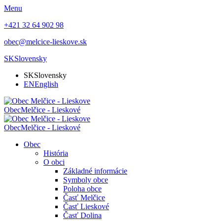
Menu
+421 32 64 902 98
obec@melcice-lieskove.sk
SK
Slovensky
SK
Slovensky
EN
English
Obec
Melčice - Lieskové
Obec
Melčice - Lieskové
Obec
História
O obci
Základné informácie
Symboly obce
Poloha obce
Časť Melčice
Časť Lieskové
Časť Dolina