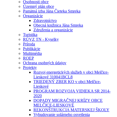
Osobnosti obce
Územný plán obce
Pamätná izba Jána Čieteka Smreka
Organizácie
Zdravotníctvo
Obecná knižnica Jána Smreka
Združenia a organizácie
Turistika
RÚVZ TN - Kyselky
Príroda
Publikácie
Multimédia
ROEP
Ochrana osobných údajov
Projekty
Rozvoj energetických služieb v obci Melčice-
Lieskové 310041BCL8
TRIEDENÝ ZBER KO v obci Melčice-
Lieskové
PROGRAM ROZVOJA VIDIEKA SR 2014-
2020
DOPADY MIGRAČNEJ KRÍZY OBCE
MELČICE-LIESKOVÉ
REKONŠTRUKCIA MATERSKEJ ŠKOLY
Vybudovanie solárneho osvetlenia