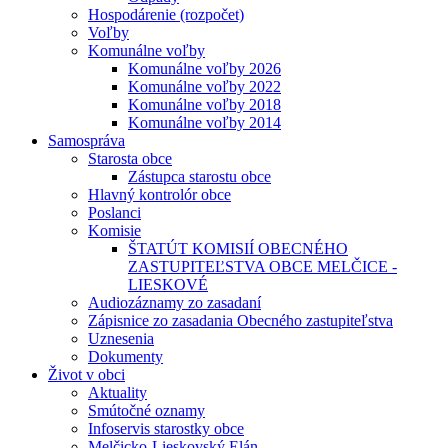
Hospodárenie (rozpočet)
Voľby
Komunálne voľby
Komunálne voľby 2026
Komunálne voľby 2022
Komunálne voľby 2018
Komunálne voľby 2014
Samospráva
Starosta obce
Zástupca starostu obce
Hlavný kontrolór obce
Poslanci
Komisie
ŠTATÚT KOMISIÍ OBECNÉHO
ZASTUPITEĽSTVA OBCE MELČICE -
LIESKOVÉ
Audiozáznamy zo zasadaní
Zápisnice zo zasadania Obecného zastupiteľstva
Uznesenia
Dokumenty
Život v obci
Aktuality
Smútočné oznamy
Infoservis starostky obce
Melčicko-Lieskovský Elán