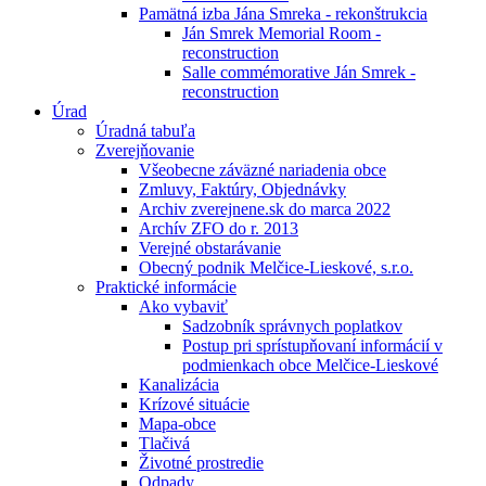
Pamätná izba Jána Smreka - rekonštrukcia
Ján Smrek Memorial Room -
reconstruction
Salle commémorative Ján Smrek -
reconstruction
Úrad
Úradná tabuľa
Zverejňovanie
Všeobecne záväzné nariadenia obce
Zmluvy, Faktúry, Objednávky
Archiv zverejnene.sk do marca 2022
Archív ZFO do r. 2013
Verejné obstarávanie
Obecný podnik Melčice-Lieskové, s.r.o.
Praktické informácie
Ako vybaviť
Sadzobník správnych poplatkov
Postup pri sprístupňovaní informácií v
podmienkach obce Melčice-Lieskové
Kanalizácia
Krízové situácie
Mapa-obce
Tlačivá
Životné prostredie
Odpady