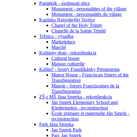
Pamätník - osobnosti obce
Monument - personalities of the village
Monument - personnalités du village
Kaplnka Najsvätejšej Trojice
Chapel of the Holy Trinity
Chapelle de la Sainte Trinité
Tržnica - výsadba
Marketplace
Marché
Kultúrny dom - rekonštrukcia
Cultural house
Maison culturelle
Kaštieľ - Sestry Františkánky Premenenia
Manor House - Franciscan Sisters of the
Transfiguration
Manoir - Sœurs Franciscaines de la
Transfiguration
ZŠ s MŠ Jána Smreka - rekonštrukcia
Ján Smrek Elementary School and
Kindergarten - reconstruction
École primaire et maternelle Ján Smrek -
reconstruction
Park Jána Smreka
Jan Smrek Park
Parc Jan Smrek