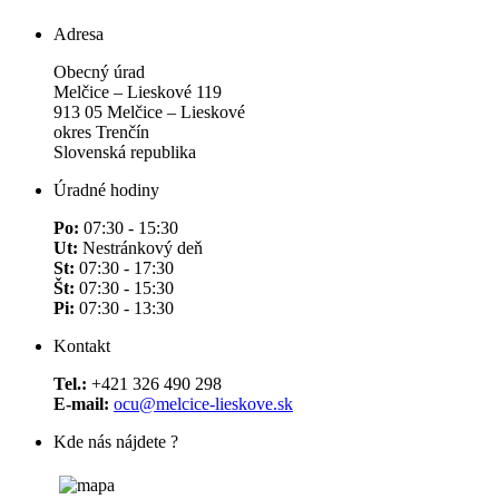
Adresa
Obecný úrad
Melčice – Lieskové 119
913 05 Melčice – Lieskové
okres Trenčín
Slovenská republika
Úradné hodiny
Po:
07:30 - 15:30
Ut:
Nestránkový deň
St:
07:30 - 17:30
Št:
07:30 - 15:30
Pi:
07:30 - 13:30
Kontakt
Tel.:
+421 326 490 298
E-mail:
ocu@melcice-lieskove.sk
Kde nás nájdete ?