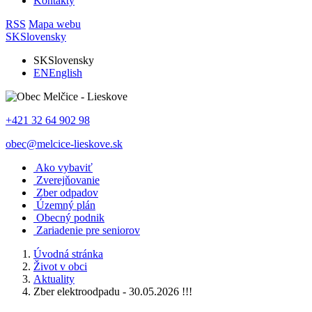
Kontakty
RSS
Mapa webu
SK
Slovensky
SK
Slovensky
EN
English
+421 32 64 902 98
obec@melcice-lieskove.sk
Ako vybaviť
Zverejňovanie
Zber odpadov
Územný plán
Obecný podnik
Zariadenie pre seniorov
Úvodná stránka
Život v obci
Aktuality
Zber elektroodpadu - 30.05.2026 !!!