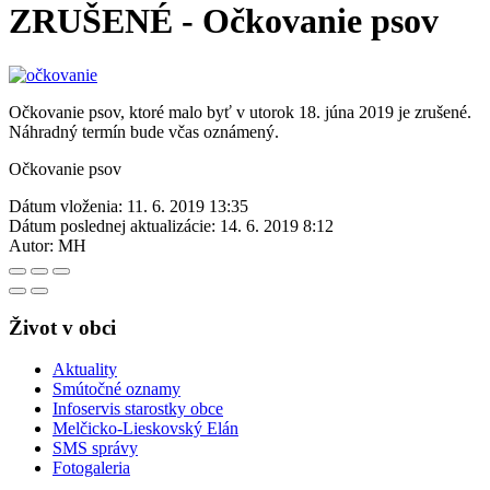
ZRUŠENÉ - Očkovanie psov
Očkovanie psov, ktoré malo byť v utorok 18. júna 2019 je zrušené.
Náhradný termín bude včas oznámený.
Očkovanie psov
Dátum vloženia:
11. 6. 2019 13:35
Dátum poslednej aktualizácie:
14. 6. 2019 8:12
Autor:
MH
Život v obci
Aktuality
Smútočné oznamy
Infoservis starostky obce
Melčicko-Lieskovský Elán
SMS správy
Fotogaleria