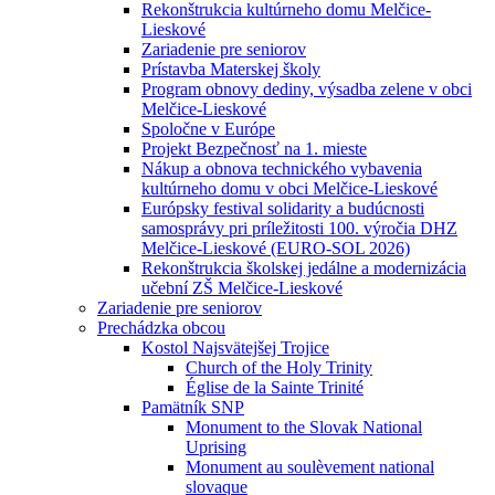
Rekonštrukcia kultúrneho domu Melčice-
Lieskové
Zariadenie pre seniorov
Prístavba Materskej školy
Program obnovy dediny, výsadba zelene v obci
Melčice-Lieskové
Spoločne v Európe
Projekt Bezpečnosť na 1. mieste
Nákup a obnova technického vybavenia
kultúrneho domu v obci Melčice-Lieskové
Európsky festival solidarity a budúcnosti
samosprávy pri príležitosti 100. výročia DHZ
Melčice-Lieskové (EURO-SOL 2026)
Rekonštrukcia školskej jedálne a modernizácia
učební ZŠ Melčice-Lieskové
Zariadenie pre seniorov
Prechádzka obcou
Kostol Najsvätejšej Trojice
Church of the Holy Trinity
Église de la Sainte Trinité
Pamätník SNP
Monument to the Slovak National
Uprising
Monument au soulèvement national
slovaque