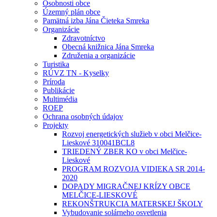
Osobnosti obce
Územný plán obce
Pamätná izba Jána Čieteka Smreka
Organizácie
Zdravotníctvo
Obecná knižnica Jána Smreka
Združenia a organizácie
Turistika
RÚVZ TN - Kyselky
Príroda
Publikácie
Multimédia
ROEP
Ochrana osobných údajov
Projekty
Rozvoj energetických služieb v obci Melčice-
Lieskové 310041BCL8
TRIEDENÝ ZBER KO v obci Melčice-
Lieskové
PROGRAM ROZVOJA VIDIEKA SR 2014-
2020
DOPADY MIGRAČNEJ KRÍZY OBCE
MELČICE-LIESKOVÉ
REKONŠTRUKCIA MATERSKEJ ŠKOLY
Vybudovanie solárneho osvetlenia