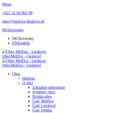
Menu
+421 32 64 902 98
obec@melcice-lieskove.sk
SK
Slovensky
SK
Slovensky
EN
English
Obec
Melčice - Lieskové
Obec
Melčice - Lieskové
Obec
História
O obci
Základné informácie
Symboly obce
Poloha obce
Časť Melčice
Časť Lieskové
Časť Dolina