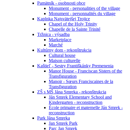
Pamätník - osobnosti obce
Monument - personalities of the village
Monument - personnalités du village
Kaplnka Najsvätejšej Trojice
Chapel of the Holy Trinity
Chapelle de la Sainte Trinité
Tržnica - výsadba
Marketplace
Marché
Kultúrny dom - rekonštrukcia
Cultural house
Maison culturelle
Kaštieľ - Sestry Františkánky Premenenia
Manor House - Franciscan Sisters of the
Transfiguration
Manoir - Sœurs Franciscaines de la
Transfiguration
ZŠ s MŠ Jána Smreka - rekonštrukcia
Ján Smrek Elementary School and
Kindergarten - reconstruction
École primaire et maternelle Ján Smrek -
reconstruction
Park Jána Smreka
Jan Smrek Park
Parc Jan Smrek