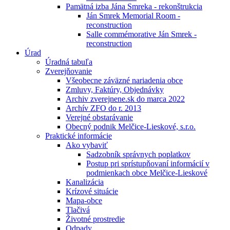
Pamätná izba Jána Smreka - rekonštrukcia
Ján Smrek Memorial Room -
reconstruction
Salle commémorative Ján Smrek -
reconstruction
Úrad
Úradná tabuľa
Zverejňovanie
Všeobecne záväzné nariadenia obce
Zmluvy, Faktúry, Objednávky
Archiv zverejnene.sk do marca 2022
Archív ZFO do r. 2013
Verejné obstarávanie
Obecný podnik Melčice-Lieskové, s.r.o.
Praktické informácie
Ako vybaviť
Sadzobník správnych poplatkov
Postup pri sprístupňovaní informácií v
podmienkach obce Melčice-Lieskové
Kanalizácia
Krízové situácie
Mapa-obce
Tlačivá
Životné prostredie
Odpady