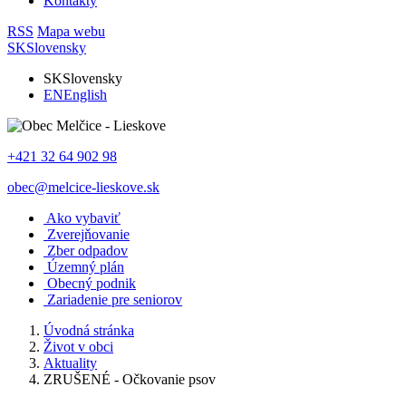
Kontakty
RSS
Mapa webu
SK
Slovensky
SK
Slovensky
EN
English
+421 32 64 902 98
obec@melcice-lieskove.sk
Ako vybaviť
Zverejňovanie
Zber odpadov
Územný plán
Obecný podnik
Zariadenie pre seniorov
Úvodná stránka
Život v obci
Aktuality
ZRUŠENÉ - Očkovanie psov