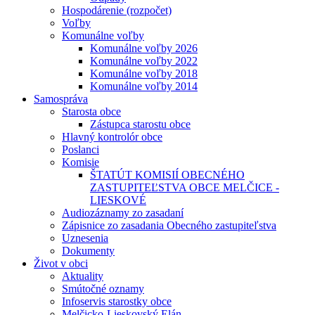
Hospodárenie (rozpočet)
Voľby
Komunálne voľby
Komunálne voľby 2026
Komunálne voľby 2022
Komunálne voľby 2018
Komunálne voľby 2014
Samospráva
Starosta obce
Zástupca starostu obce
Hlavný kontrolór obce
Poslanci
Komisie
ŠTATÚT KOMISIÍ OBECNÉHO
ZASTUPITEĽSTVA OBCE MELČICE -
LIESKOVÉ
Audiozáznamy zo zasadaní
Zápisnice zo zasadania Obecného zastupiteľstva
Uznesenia
Dokumenty
Život v obci
Aktuality
Smútočné oznamy
Infoservis starostky obce
Melčicko-Lieskovský Elán