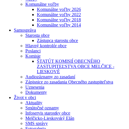
Komunálne voľby
Komunálne voľby 2026
Komunálne voľby 2022
Komunálne voľby 2018
Komunálne voľby 2014
Samospráva
Starosta obce
Zástupca starostu obce
Hlavný kontrolór obce
Poslanci
Komisie
ŠTATÚT KOMISIÍ OBECNÉHO
ZASTUPITEĽSTVA OBCE MELČICE -
LIESKOVÉ
Audiozáznamy zo zasadaní
Zápisnice zo zasadania Obecného zastupiteľstva
Uznesenia
Dokumenty
Život v obci
Aktuality
Smútočné oznamy
Infoservis starostky obce
Melčicko-Lieskovský Elán
SMS správy
Fotogaleria