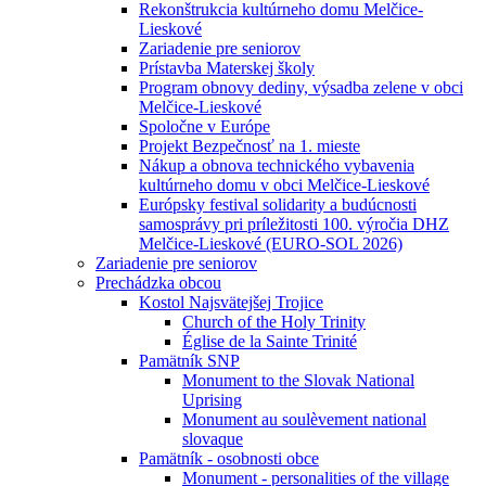
Rekonštrukcia kultúrneho domu Melčice-
Lieskové
Zariadenie pre seniorov
Prístavba Materskej školy
Program obnovy dediny, výsadba zelene v obci
Melčice-Lieskové
Spoločne v Európe
Projekt Bezpečnosť na 1. mieste
Nákup a obnova technického vybavenia
kultúrneho domu v obci Melčice-Lieskové
Európsky festival solidarity a budúcnosti
samosprávy pri príležitosti 100. výročia DHZ
Melčice-Lieskové (EURO-SOL 2026)
Zariadenie pre seniorov
Prechádzka obcou
Kostol Najsvätejšej Trojice
Church of the Holy Trinity
Église de la Sainte Trinité
Pamätník SNP
Monument to the Slovak National
Uprising
Monument au soulèvement national
slovaque
Pamätník - osobnosti obce
Monument - personalities of the village