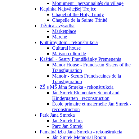
Monument - personnalités du village
Kaplnka Najsvätejšej Trojice
Chapel of the Holy Trinity
Chapelle de la Sainte Trinité
Tržnica - výsadba
Marketplace
Marché
Kultúrny dom - rekonštrukcia
Cultural house
Maison culturelle
Kaštieľ - Sestry Františkánky Premenenia
Manor House - Franciscan Sisters of the
Transfiguration
Manoir - Sœurs Franciscaines de la
Transfiguration
ZŠ s MŠ Jána Smreka - rekonštrukcia
Ján Smrek Elementary School and
Kindergarten - reconstruction
École primaire et maternelle Ján Smrek -
reconstruction
Park Jána Smreka
Jan Smrek Park
Parc Jan Smrek
Pamätná izba Jána Smreka - rekonštrukcia
Ján Smrek Memorial Room -