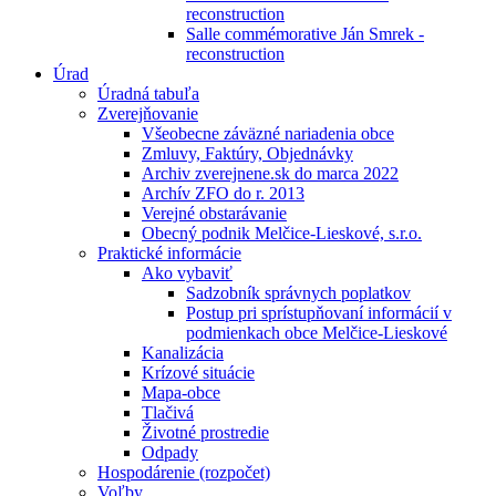
reconstruction
Salle commémorative Ján Smrek -
reconstruction
Úrad
Úradná tabuľa
Zverejňovanie
Všeobecne záväzné nariadenia obce
Zmluvy, Faktúry, Objednávky
Archiv zverejnene.sk do marca 2022
Archív ZFO do r. 2013
Verejné obstarávanie
Obecný podnik Melčice-Lieskové, s.r.o.
Praktické informácie
Ako vybaviť
Sadzobník správnych poplatkov
Postup pri sprístupňovaní informácií v
podmienkach obce Melčice-Lieskové
Kanalizácia
Krízové situácie
Mapa-obce
Tlačivá
Životné prostredie
Odpady
Hospodárenie (rozpočet)
Voľby