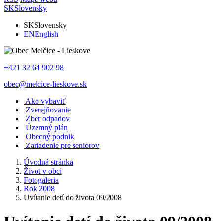
SK
Slovensky
SK
Slovensky
EN
English
+421 32 64 902 98
obec@melcice-lieskove.sk
Ako vybaviť
Zverejňovanie
Zber odpadov
Územný plán
Obecný podnik
Zariadenie pre seniorov
Úvodná stránka
Život v obci
Fotogaleria
Rok 2008
Uvítanie detí do života 09/2008