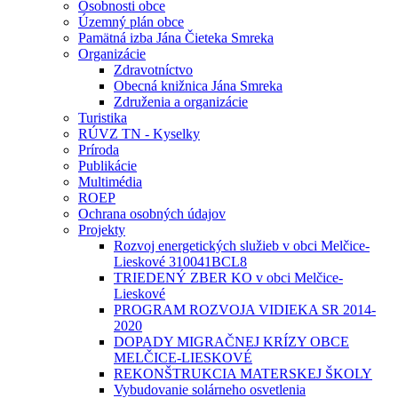
Osobnosti obce
Územný plán obce
Pamätná izba Jána Čieteka Smreka
Organizácie
Zdravotníctvo
Obecná knižnica Jána Smreka
Združenia a organizácie
Turistika
RÚVZ TN - Kyselky
Príroda
Publikácie
Multimédia
ROEP
Ochrana osobných údajov
Projekty
Rozvoj energetických služieb v obci Melčice-
Lieskové 310041BCL8
TRIEDENÝ ZBER KO v obci Melčice-
Lieskové
PROGRAM ROZVOJA VIDIEKA SR 2014-
2020
DOPADY MIGRAČNEJ KRÍZY OBCE
MELČICE-LIESKOVÉ
REKONŠTRUKCIA MATERSKEJ ŠKOLY
Vybudovanie solárneho osvetlenia