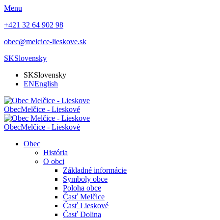
Menu
+421 32 64 902 98
obec@melcice-lieskove.sk
SK
Slovensky
SK
Slovensky
EN
English
Obec
Melčice - Lieskové
Obec
Melčice - Lieskové
Obec
História
O obci
Základné informácie
Symboly obce
Poloha obce
Časť Melčice
Časť Lieskové
Časť Dolina