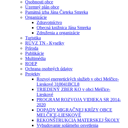
Osobnosti obce
Územný plán obce
Pamätná izba Jána Čieteka Smreka
Organizácie
Zdravotníctvo
Obecná knižnica Jána Smreka
Združenia a organizácie
Turistika
RÚVZ TN - Kyselky
Príroda
Publikácie
Multimédia
ROEP
Ochrana osobných údajov
Projekty
Rozvoj energetických služieb v obci Melčice-
Lieskové 310041BCL8
TRIEDENÝ ZBER KO v obci Melčice-
Lieskové
PROGRAM ROZVOJA VIDIEKA SR 2014-
2020
DOPADY MIGRAČNEJ KRÍZY OBCE
MELČICE-LIESKOVÉ
REKONŠTRUKCIA MATERSKEJ ŠKOLY
Vybudovanie solárneho osvetlenia