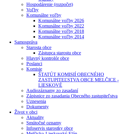
Hospodárenie (rozpočet)
Voľby
Komunálne voľby
Komunálne voľby 2026
Komunálne voľby 2022
Komunálne voľby 2018
Komunálne voľby 2014
Samospráva
Starosta obce
Zástupca starostu obce
Hlavný kontrolór obce
Poslanci
Komisie
ŠTATÚT KOMISIÍ OBECNÉHO
ZASTUPITEĽSTVA OBCE MELČICE -
LIESKOVÉ
Audiozáznamy zo zasadaní
Zápisnice zo zasadania Obecného zastupiteľstva
Uznesenia
Dokumenty
Život v obci
Aktuality
Smútočné oznamy
Infoservis starostky obce
Melčicko-Lieskovský Elán