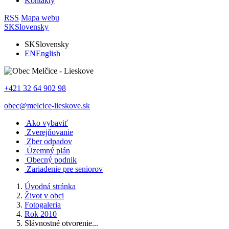
Kontakty
RSS
Mapa webu
SK
Slovensky
SK
Slovensky
EN
English
+421 32 64 902 98
obec@melcice-lieskove.sk
Ako vybaviť
Zverejňovanie
Zber odpadov
Územný plán
Obecný podnik
Zariadenie pre seniorov
Úvodná stránka
Život v obci
Fotogaleria
Rok 2010
Slávnostné otvorenie...