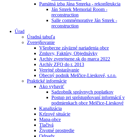
Pamätná izba Jána Smreka - rekonštrukcia
Ján Smrek Memorial Room -
reconstruction
Salle commémorative Ján Smrek -
reconstruction
Úrad
Úradná tabuľa
Zverejňovanie
Všeobecne záväzné nariadenia obce
Zmluvy, Faktúry, Objednávky
Archiv zverejnene.sk do marca 2022
Archív ZFO do r. 2013
Verejné obstarávanie
Obecný podnik Melčice-Lieskové, s.r.o.
Praktické informácie
Ako vybaviť
Sadzobník správnych poplatkov
Postup pri sprístupňovaní informácií v
podmienkach obce Melčice-Lieskové
Kanalizácia
Krízové situácie
Mapa-obce
Tlačivá
Životné prostredie
Odpady