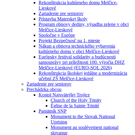
Rekonštrukcia kultúrneho domu Melčice-
Lieskové
Zariadenie pre seniorov
Prístavba Materskej školy
Program obnovy dediny, výsadba zelene v obci
Melčice-Lieskové
Spoločne v Európe
Projekt Bezpečnosť na 1. mieste
Nákup a obnova technického vybavenia
kultúrneho domu v obci Melčice-Lieskové
Európsky festival solidarity a budúcnosti
samosprávy pri príležitosti 100. výročia DHZ
Melčice-Lieskové (EURO-SOL 2026)
Rekonštrukcia školskej jedálne a modernizácia
učební ZŠ Melčice-Lieskové
Zariadenie pre seniorov
Prechádzka obcou
Kostol Najsvätejšej Trojice
Church of the Holy Trinity
Église de la Sainte Trinité
Pamätník SNP
Monument to the Slovak National
Uprising
Monument au soulèvement national
slovaque