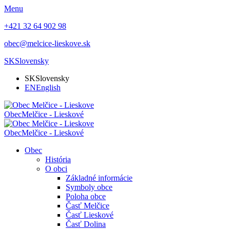
Menu
+421 32 64 902 98
obec@melcice-lieskove.sk
SK
Slovensky
SK
Slovensky
EN
English
Obec
Melčice - Lieskové
Obec
Melčice - Lieskové
Obec
História
O obci
Základné informácie
Symboly obce
Poloha obce
Časť Melčice
Časť Lieskové
Časť Dolina