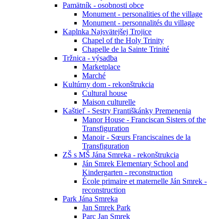
Pamätník - osobnosti obce
Monument - personalities of the village
Monument - personnalités du village
Kaplnka Najsvätejšej Trojice
Chapel of the Holy Trinity
Chapelle de la Sainte Trinité
Tržnica - výsadba
Marketplace
Marché
Kultúrny dom - rekonštrukcia
Cultural house
Maison culturelle
Kaštieľ - Sestry Františkánky Premenenia
Manor House - Franciscan Sisters of the
Transfiguration
Manoir - Sœurs Franciscaines de la
Transfiguration
ZŠ s MŠ Jána Smreka - rekonštrukcia
Ján Smrek Elementary School and
Kindergarten - reconstruction
École primaire et maternelle Ján Smrek -
reconstruction
Park Jána Smreka
Jan Smrek Park
Parc Jan Smrek