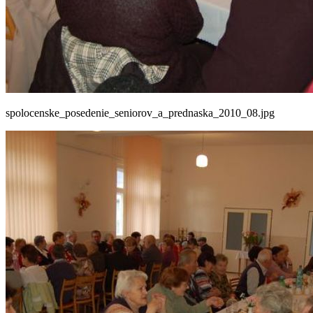
spolocenske_posedenie_seniorov_a_prednaska_2010_08.jpg