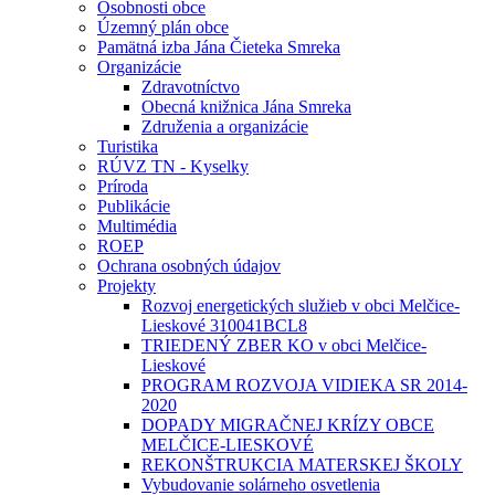
Osobnosti obce
Územný plán obce
Pamätná izba Jána Čieteka Smreka
Organizácie
Zdravotníctvo
Obecná knižnica Jána Smreka
Združenia a organizácie
Turistika
RÚVZ TN - Kyselky
Príroda
Publikácie
Multimédia
ROEP
Ochrana osobných údajov
Projekty
Rozvoj energetických služieb v obci Melčice-
Lieskové 310041BCL8
TRIEDENÝ ZBER KO v obci Melčice-
Lieskové
PROGRAM ROZVOJA VIDIEKA SR 2014-
2020
DOPADY MIGRAČNEJ KRÍZY OBCE
MELČICE-LIESKOVÉ
REKONŠTRUKCIA MATERSKEJ ŠKOLY
Vybudovanie solárneho osvetlenia