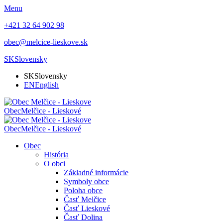
Menu
+421 32 64 902 98
obec@melcice-lieskove.sk
SK
Slovensky
SK
Slovensky
EN
English
Obec
Melčice - Lieskové
Obec
Melčice - Lieskové
Obec
História
O obci
Základné informácie
Symboly obce
Poloha obce
Časť Melčice
Časť Lieskové
Časť Dolina