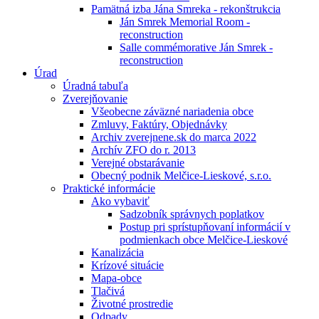
Pamätná izba Jána Smreka - rekonštrukcia
Ján Smrek Memorial Room -
reconstruction
Salle commémorative Ján Smrek -
reconstruction
Úrad
Úradná tabuľa
Zverejňovanie
Všeobecne záväzné nariadenia obce
Zmluvy, Faktúry, Objednávky
Archiv zverejnene.sk do marca 2022
Archív ZFO do r. 2013
Verejné obstarávanie
Obecný podnik Melčice-Lieskové, s.r.o.
Praktické informácie
Ako vybaviť
Sadzobník správnych poplatkov
Postup pri sprístupňovaní informácií v
podmienkach obce Melčice-Lieskové
Kanalizácia
Krízové situácie
Mapa-obce
Tlačivá
Životné prostredie
Odpady