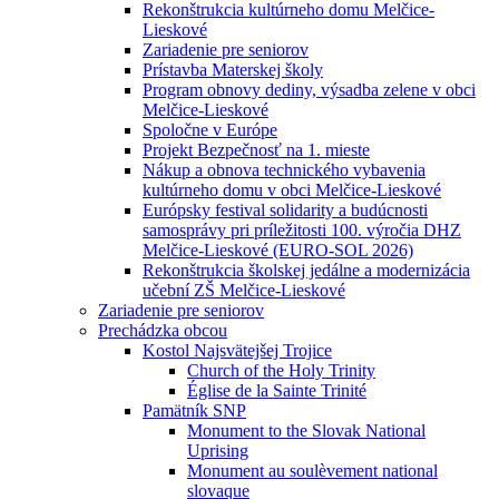
Rekonštrukcia kultúrneho domu Melčice-
Lieskové
Zariadenie pre seniorov
Prístavba Materskej školy
Program obnovy dediny, výsadba zelene v obci
Melčice-Lieskové
Spoločne v Európe
Projekt Bezpečnosť na 1. mieste
Nákup a obnova technického vybavenia
kultúrneho domu v obci Melčice-Lieskové
Európsky festival solidarity a budúcnosti
samosprávy pri príležitosti 100. výročia DHZ
Melčice-Lieskové (EURO-SOL 2026)
Rekonštrukcia školskej jedálne a modernizácia
učební ZŠ Melčice-Lieskové
Zariadenie pre seniorov
Prechádzka obcou
Kostol Najsvätejšej Trojice
Church of the Holy Trinity
Église de la Sainte Trinité
Pamätník SNP
Monument to the Slovak National
Uprising
Monument au soulèvement national
slovaque