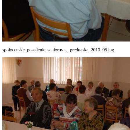
spolocenske_posedenie_seniorov_a_prednaska_2010_05.jpg