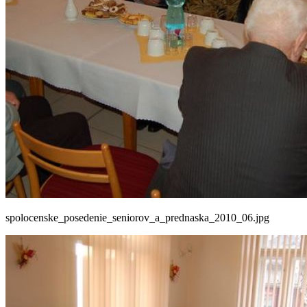
spolocenske_posedenie_seniorov_a_prednaska_2010_06.jpg