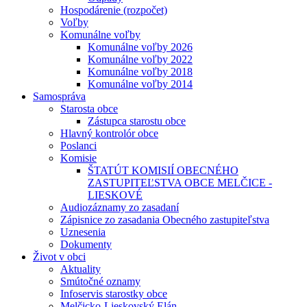
Hospodárenie (rozpočet)
Voľby
Komunálne voľby
Komunálne voľby 2026
Komunálne voľby 2022
Komunálne voľby 2018
Komunálne voľby 2014
Samospráva
Starosta obce
Zástupca starostu obce
Hlavný kontrolór obce
Poslanci
Komisie
ŠTATÚT KOMISIÍ OBECNÉHO
ZASTUPITEĽSTVA OBCE MELČICE -
LIESKOVÉ
Audiozáznamy zo zasadaní
Zápisnice zo zasadania Obecného zastupiteľstva
Uznesenia
Dokumenty
Život v obci
Aktuality
Smútočné oznamy
Infoservis starostky obce
Melčicko-Lieskovský Elán