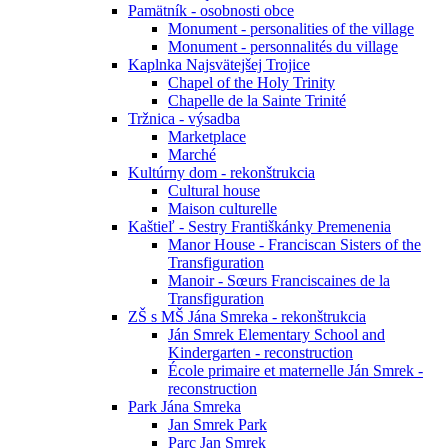
Pamätník - osobnosti obce
Monument - personalities of the village
Monument - personnalités du village
Kaplnka Najsvätejšej Trojice
Chapel of the Holy Trinity
Chapelle de la Sainte Trinité
Tržnica - výsadba
Marketplace
Marché
Kultúrny dom - rekonštrukcia
Cultural house
Maison culturelle
Kaštieľ - Sestry Františkánky Premenenia
Manor House - Franciscan Sisters of the
Transfiguration
Manoir - Sœurs Franciscaines de la
Transfiguration
ZŠ s MŠ Jána Smreka - rekonštrukcia
Ján Smrek Elementary School and
Kindergarten - reconstruction
École primaire et maternelle Ján Smrek -
reconstruction
Park Jána Smreka
Jan Smrek Park
Parc Jan Smrek