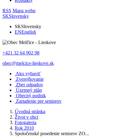
Kontakty
RSS
Mapa webu
SK
Slovensky
SK
Slovensky
EN
English
+421 32 64 902 98
obec@melcice-lieskove.sk
Ako vybaviť
Zverejňovanie
Zber odpadov
Územný plán
Obecný podnik
Zariadenie pre seniorov
Úvodná stránka
Život v obci
Fotogaleria
Rok 2010
Spoločenské posedenie seniorov ZO...