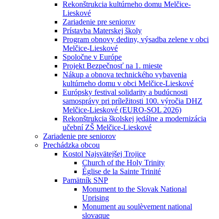
Rekonštrukcia kultúrneho domu Melčice-
Lieskové
Zariadenie pre seniorov
Prístavba Materskej školy
Program obnovy dediny, výsadba zelene v obci
Melčice-Lieskové
Spoločne v Európe
Projekt Bezpečnosť na 1. mieste
Nákup a obnova technického vybavenia
kultúrneho domu v obci Melčice-Lieskové
Európsky festival solidarity a budúcnosti
samosprávy pri príležitosti 100. výročia DHZ
Melčice-Lieskové (EURO-SOL 2026)
Rekonštrukcia školskej jedálne a modernizácia
učební ZŠ Melčice-Lieskové
Zariadenie pre seniorov
Prechádzka obcou
Kostol Najsvätejšej Trojice
Church of the Holy Trinity
Église de la Sainte Trinité
Pamätník SNP
Monument to the Slovak National
Uprising
Monument au soulèvement national
slovaque