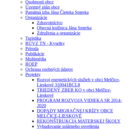
Osobnosti obce
Územný plán obce
Pamätná izba Jána Čieteka Smreka
Organizácie
Zdravotníctvo
Obecná knižnica Jána Smreka
Združenia a organizácie
Turistika
RÚVZ TN - Kyselky
Príroda
Publikácie
Multimédia
ROEP
Ochrana osobných údajov
Projekty
Rozvoj energetických služieb v obci Melčice-
Lieskové 310041BCL8
TRIEDENÝ ZBER KO v obci Melčice-
Lieskové
PROGRAM ROZVOJA VIDIEKA SR 2014-
2020
DOPADY MIGRAČNEJ KRÍZY OBCE
MELČICE-LIESKOVÉ
REKONŠTRUKCIA MATERSKEJ ŠKOLY
Vybudovanie solárneho osvetlenia