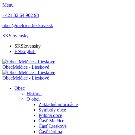
Menu
+421 32 64 902 98
obec@melcice-lieskove.sk
SK
Slovensky
SK
Slovensky
EN
English
Obec
Melčice - Lieskové
Obec
Melčice - Lieskové
Obec
História
O obci
Základné informácie
Symboly obce
Poloha obce
Časť Melčice
Časť Lieskové
Časť Dolina