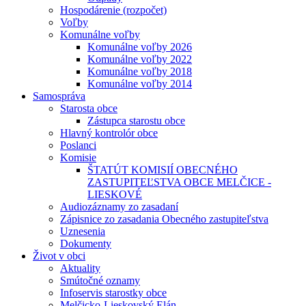
Hospodárenie (rozpočet)
Voľby
Komunálne voľby
Komunálne voľby 2026
Komunálne voľby 2022
Komunálne voľby 2018
Komunálne voľby 2014
Samospráva
Starosta obce
Zástupca starostu obce
Hlavný kontrolór obce
Poslanci
Komisie
ŠTATÚT KOMISIÍ OBECNÉHO
ZASTUPITEĽSTVA OBCE MELČICE -
LIESKOVÉ
Audiozáznamy zo zasadaní
Zápisnice zo zasadania Obecného zastupiteľstva
Uznesenia
Dokumenty
Život v obci
Aktuality
Smútočné oznamy
Infoservis starostky obce
Melčicko-Lieskovský Elán