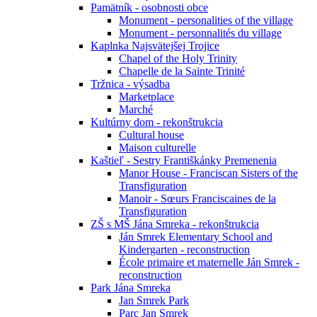
Pamätník - osobnosti obce
Monument - personalities of the village
Monument - personnalités du village
Kaplnka Najsvätejšej Trojice
Chapel of the Holy Trinity
Chapelle de la Sainte Trinité
Tržnica - výsadba
Marketplace
Marché
Kultúrny dom - rekonštrukcia
Cultural house
Maison culturelle
Kaštieľ - Sestry Františkánky Premenenia
Manor House - Franciscan Sisters of the
Transfiguration
Manoir - Sœurs Franciscaines de la
Transfiguration
ZŠ s MŠ Jána Smreka - rekonštrukcia
Ján Smrek Elementary School and
Kindergarten - reconstruction
École primaire et maternelle Ján Smrek -
reconstruction
Park Jána Smreka
Jan Smrek Park
Parc Jan Smrek