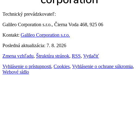
Technický prevádzkovateľ:
Galileo Corporation s.r.o., Čierna Voda 468, 925 06
Kontakt:
Galileo Corporation s.r.o.
Posledná aktualizácia: 7. 8. 2026
Zmena vzhľadu
,
Štruktúra stránok
,
RSS
,
Vytlačiť
Vyhlásenie o prístupnosti
,
Cookies
,
Vyhlásenie o ochrane súkromia
,
Webové sídlo