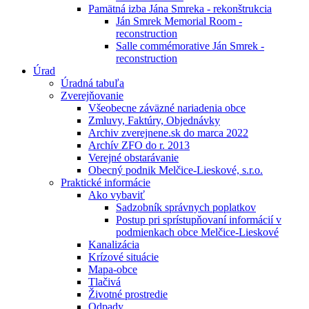
Pamätná izba Jána Smreka - rekonštrukcia
Ján Smrek Memorial Room -
reconstruction
Salle commémorative Ján Smrek -
reconstruction
Úrad
Úradná tabuľa
Zverejňovanie
Všeobecne záväzné nariadenia obce
Zmluvy, Faktúry, Objednávky
Archiv zverejnene.sk do marca 2022
Archív ZFO do r. 2013
Verejné obstarávanie
Obecný podnik Melčice-Lieskové, s.r.o.
Praktické informácie
Ako vybaviť
Sadzobník správnych poplatkov
Postup pri sprístupňovaní informácií v
podmienkach obce Melčice-Lieskové
Kanalizácia
Krízové situácie
Mapa-obce
Tlačivá
Životné prostredie
Odpady