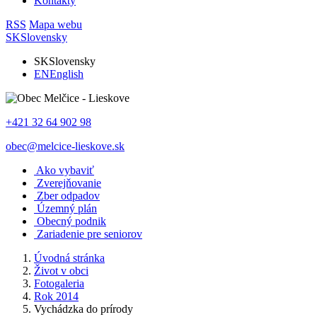
Kontakty
RSS
Mapa webu
SK
Slovensky
SK
Slovensky
EN
English
+421 32 64 902 98
obec@melcice-lieskove.sk
Ako vybaviť
Zverejňovanie
Zber odpadov
Územný plán
Obecný podnik
Zariadenie pre seniorov
Úvodná stránka
Život v obci
Fotogaleria
Rok 2014
Vychádzka do prírody