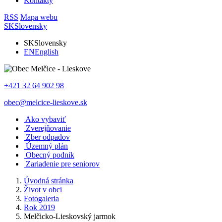
Kontakty
RSS
Mapa webu
SK
Slovensky
SK
Slovensky
EN
English
+421 32 64 902 98
obec@melcice-lieskove.sk
Ako vybaviť
Zverejňovanie
Zber odpadov
Územný plán
Obecný podnik
Zariadenie pre seniorov
Úvodná stránka
Život v obci
Fotogaleria
Rok 2019
Melčicko-Lieskovský jarmok