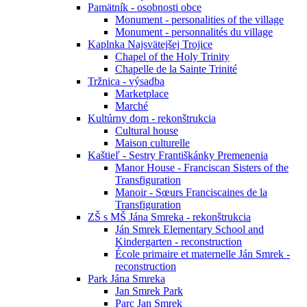
Pamätník - osobnosti obce
Monument - personalities of the village
Monument - personnalités du village
Kaplnka Najsvätejšej Trojice
Chapel of the Holy Trinity
Chapelle de la Sainte Trinité
Tržnica - výsadba
Marketplace
Marché
Kultúrny dom - rekonštrukcia
Cultural house
Maison culturelle
Kaštieľ - Sestry Františkánky Premenenia
Manor House - Franciscan Sisters of the
Transfiguration
Manoir - Sœurs Franciscaines de la
Transfiguration
ZŠ s MŠ Jána Smreka - rekonštrukcia
Ján Smrek Elementary School and
Kindergarten - reconstruction
École primaire et maternelle Ján Smrek -
reconstruction
Park Jána Smreka
Jan Smrek Park
Parc Jan Smrek