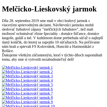
Melčicko-Lieskovský jarmok
Dňa 28. septembra 2019 sme mali v obci hodový jarmok s
viacerými sprievodnými akciami. Návštevníci jarmoku mohli
sledovať futbalové zápasy "melčických fubalistov", tiež mali
možnosť ochutnávať rôzne špeciality - domáce šúľance, domáce
langoše, guláš a iné. V kultúrnom dome prebiehala súťaž o najlepší
slaný koláčik, do ktorej sa zapojilo 10 súťažiacich. Na počúvanie
nám hrali a spievali FS Kolovrátok, Huncúti a Harmonikári z
Bošáce.
Ďakujeme všetkým zúčastneným, ktorí v týchto dňoch napomáhali
tomu, aby sme si vytvorili nezabudnuteľný deň!