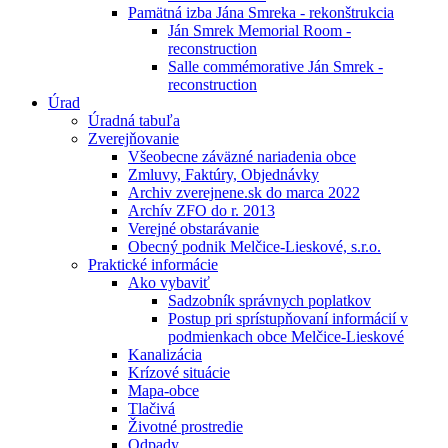
Pamätná izba Jána Smreka - rekonštrukcia
Ján Smrek Memorial Room -
reconstruction
Salle commémorative Ján Smrek -
reconstruction
Úrad
Úradná tabuľa
Zverejňovanie
Všeobecne záväzné nariadenia obce
Zmluvy, Faktúry, Objednávky
Archiv zverejnene.sk do marca 2022
Archív ZFO do r. 2013
Verejné obstarávanie
Obecný podnik Melčice-Lieskové, s.r.o.
Praktické informácie
Ako vybaviť
Sadzobník správnych poplatkov
Postup pri sprístupňovaní informácií v
podmienkach obce Melčice-Lieskové
Kanalizácia
Krízové situácie
Mapa-obce
Tlačivá
Životné prostredie
Odpady