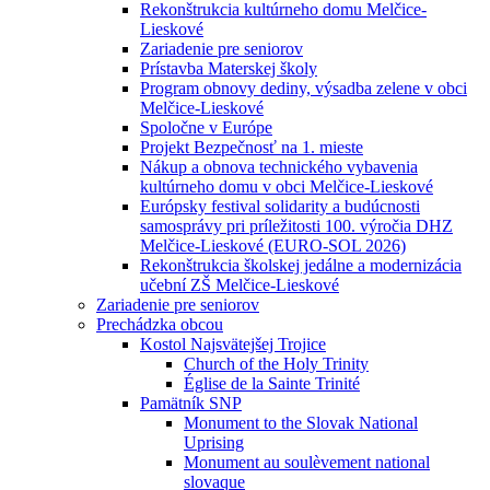
Rekonštrukcia kultúrneho domu Melčice-
Lieskové
Zariadenie pre seniorov
Prístavba Materskej školy
Program obnovy dediny, výsadba zelene v obci
Melčice-Lieskové
Spoločne v Európe
Projekt Bezpečnosť na 1. mieste
Nákup a obnova technického vybavenia
kultúrneho domu v obci Melčice-Lieskové
Európsky festival solidarity a budúcnosti
samosprávy pri príležitosti 100. výročia DHZ
Melčice-Lieskové (EURO-SOL 2026)
Rekonštrukcia školskej jedálne a modernizácia
učební ZŠ Melčice-Lieskové
Zariadenie pre seniorov
Prechádzka obcou
Kostol Najsvätejšej Trojice
Church of the Holy Trinity
Église de la Sainte Trinité
Pamätník SNP
Monument to the Slovak National
Uprising
Monument au soulèvement national
slovaque