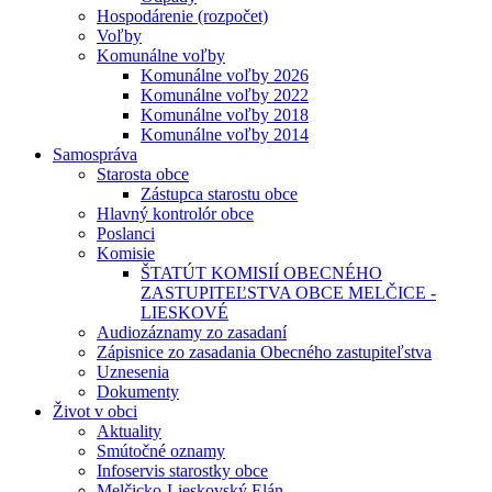
Hospodárenie (rozpočet)
Voľby
Komunálne voľby
Komunálne voľby 2026
Komunálne voľby 2022
Komunálne voľby 2018
Komunálne voľby 2014
Samospráva
Starosta obce
Zástupca starostu obce
Hlavný kontrolór obce
Poslanci
Komisie
ŠTATÚT KOMISIÍ OBECNÉHO
ZASTUPITEĽSTVA OBCE MELČICE -
LIESKOVÉ
Audiozáznamy zo zasadaní
Zápisnice zo zasadania Obecného zastupiteľstva
Uznesenia
Dokumenty
Život v obci
Aktuality
Smútočné oznamy
Infoservis starostky obce
Melčicko-Lieskovský Elán