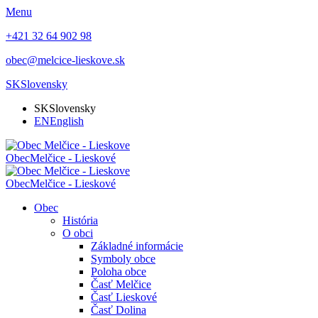
Menu
+421 32 64 902 98
obec@melcice-lieskove.sk
SK
Slovensky
SK
Slovensky
EN
English
Obec
Melčice - Lieskové
Obec
Melčice - Lieskové
Obec
História
O obci
Základné informácie
Symboly obce
Poloha obce
Časť Melčice
Časť Lieskové
Časť Dolina