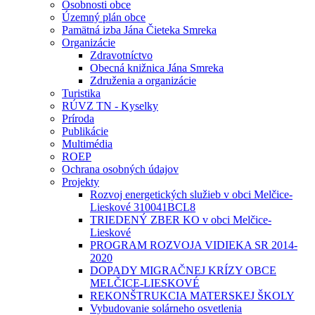
Osobnosti obce
Územný plán obce
Pamätná izba Jána Čieteka Smreka
Organizácie
Zdravotníctvo
Obecná knižnica Jána Smreka
Združenia a organizácie
Turistika
RÚVZ TN - Kyselky
Príroda
Publikácie
Multimédia
ROEP
Ochrana osobných údajov
Projekty
Rozvoj energetických služieb v obci Melčice-
Lieskové 310041BCL8
TRIEDENÝ ZBER KO v obci Melčice-
Lieskové
PROGRAM ROZVOJA VIDIEKA SR 2014-
2020
DOPADY MIGRAČNEJ KRÍZY OBCE
MELČICE-LIESKOVÉ
REKONŠTRUKCIA MATERSKEJ ŠKOLY
Vybudovanie solárneho osvetlenia