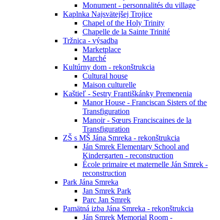
Monument - personnalités du village
Kaplnka Najsvätejšej Trojice
Chapel of the Holy Trinity
Chapelle de la Sainte Trinité
Tržnica - výsadba
Marketplace
Marché
Kultúrny dom - rekonštrukcia
Cultural house
Maison culturelle
Kaštieľ - Sestry Františkánky Premenenia
Manor House - Franciscan Sisters of the
Transfiguration
Manoir - Sœurs Franciscaines de la
Transfiguration
ZŠ s MŠ Jána Smreka - rekonštrukcia
Ján Smrek Elementary School and
Kindergarten - reconstruction
École primaire et maternelle Ján Smrek -
reconstruction
Park Jána Smreka
Jan Smrek Park
Parc Jan Smrek
Pamätná izba Jána Smreka - rekonštrukcia
Ján Smrek Memorial Room -