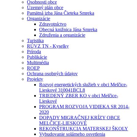
Osobnosti obce
Územný plán obce
Pamätná izba Jána Čieteka Smreka
Organizácie
Zdravotníctvo
Obecná knižnica Jána Smreka
Združenia a organizácie
Turistika
RÚVZ TN - Kyselky
Príroda
Publikácie
Multimédia
ROEP
Ochrana osobných údajov
Projekty
Rozvoj energetických služieb v obci Melčice-
Lieskové 310041BCL8
TRIEDENÝ ZBER KO v obci Melčice-
Lieskové
PROGRAM ROZVOJA VIDIEKA SR 2014-
2020
DOPADY MIGRAČNEJ KRÍZY OBCE
MELČICE-LIESKOVÉ
REKONŠTRUKCIA MATERSKEJ ŠKOLY
Vybudovanie solárneho osvetlenia