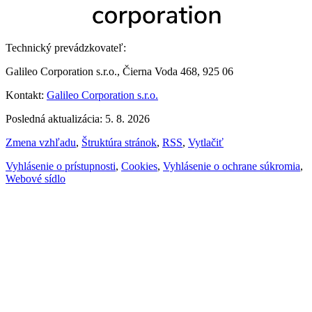
Technický prevádzkovateľ:
Galileo Corporation s.r.o., Čierna Voda 468, 925 06
Kontakt:
Galileo Corporation s.r.o.
Posledná aktualizácia: 5. 8. 2026
Zmena vzhľadu
,
Štruktúra stránok
,
RSS
,
Vytlačiť
Vyhlásenie o prístupnosti
,
Cookies
,
Vyhlásenie o ochrane súkromia
,
Webové sídlo