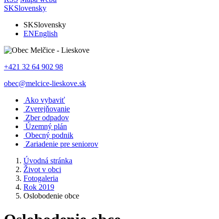
SK
Slovensky
SK
Slovensky
EN
English
+421 32 64 902 98
obec@melcice-lieskove.sk
Ako vybaviť
Zverejňovanie
Zber odpadov
Územný plán
Obecný podnik
Zariadenie pre seniorov
Úvodná stránka
Život v obci
Fotogaleria
Rok 2019
Oslobodenie obce