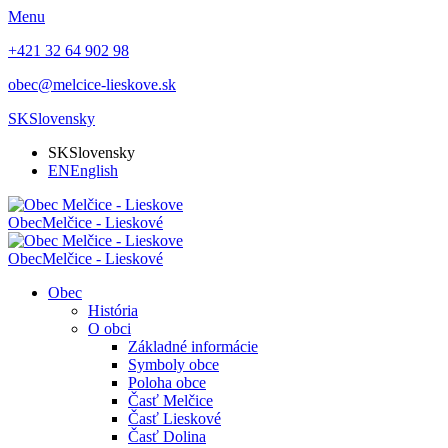
Menu
+421 32 64 902 98
obec@melcice-lieskove.sk
SK
Slovensky
SK
Slovensky
EN
English
Obec
Melčice - Lieskové
Obec
Melčice - Lieskové
Obec
História
O obci
Základné informácie
Symboly obce
Poloha obce
Časť Melčice
Časť Lieskové
Časť Dolina