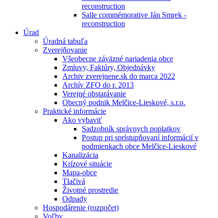
reconstruction
Salle commémorative Ján Smrek -
reconstruction
Úrad
Úradná tabuľa
Zverejňovanie
Všeobecne záväzné nariadenia obce
Zmluvy, Faktúry, Objednávky
Archiv zverejnene.sk do marca 2022
Archív ZFO do r. 2013
Verejné obstarávanie
Obecný podnik Melčice-Lieskové, s.r.o.
Praktické informácie
Ako vybaviť
Sadzobník správnych poplatkov
Postup pri sprístupňovaní informácií v
podmienkach obce Melčice-Lieskové
Kanalizácia
Krízové situácie
Mapa-obce
Tlačivá
Životné prostredie
Odpady
Hospodárenie (rozpočet)
Voľby