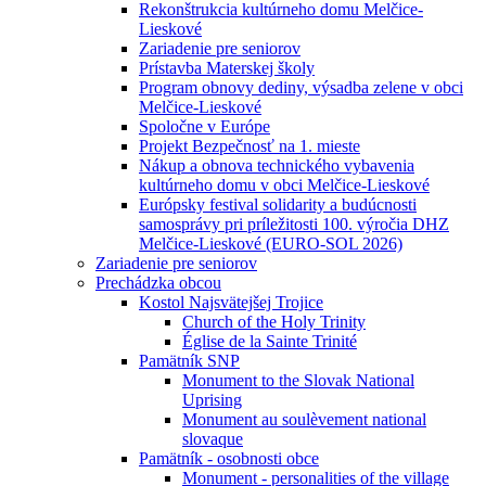
Rekonštrukcia kultúrneho domu Melčice-
Lieskové
Zariadenie pre seniorov
Prístavba Materskej školy
Program obnovy dediny, výsadba zelene v obci
Melčice-Lieskové
Spoločne v Európe
Projekt Bezpečnosť na 1. mieste
Nákup a obnova technického vybavenia
kultúrneho domu v obci Melčice-Lieskové
Európsky festival solidarity a budúcnosti
samosprávy pri príležitosti 100. výročia DHZ
Melčice-Lieskové (EURO-SOL 2026)
Zariadenie pre seniorov
Prechádzka obcou
Kostol Najsvätejšej Trojice
Church of the Holy Trinity
Église de la Sainte Trinité
Pamätník SNP
Monument to the Slovak National
Uprising
Monument au soulèvement national
slovaque
Pamätník - osobnosti obce
Monument - personalities of the village