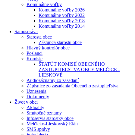
Komunálne voľby
Komunálne voľby 2026
Komunálne voľby 2022
Komunálne voľby 2018
Komunálne voľby 2014
Samospráva
Starosta obce
Zástupca starostu obce
Hlavný kontrolór obce
Poslanci
Komisie
ŠTATÚT KOMISIÍ OBECNÉHO
ZASTUPITEĽSTVA OBCE MELČICE -
LIESKOVÉ
Audiozáznamy zo zasadaní
Zápisnice zo zasadania Obecného zastupiteľstva
Uznesenia
Dokumenty
Život v obci
Aktuality
Smútočné oznamy
Infoservis starostky obce
Melčicko-Lieskovský Elán
SMS správy
Fotogaleria