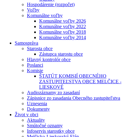
Hospodárenie (rozpočet)
Voľby
Komunálne voľby
Komunálne voľby 2026
Komunálne voľby 2022
Komunálne voľby 2018
Komunálne voľby 2014
Samospráva
Starosta obce
Zástupca starostu obce
Hlavný kontrolór obce
Poslanci
Komisie
ŠTATÚT KOMISIÍ OBECNÉHO
ZASTUPITEĽSTVA OBCE MELČICE -
LIESKOVÉ
Audiozáznamy zo zasadaní
Zápisnice zo zasadania Obecného zastupiteľstva
Uznesenia
Dokumenty
Život v obci
Aktuality
Smútočné oznamy
Infoservis starostky obce
Melčicko-Lieskovský Elán