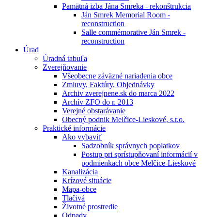
Pamätná izba Jána Smreka - rekonštrukcia
Ján Smrek Memorial Room -
reconstruction
Salle commémorative Ján Smrek -
reconstruction
Úrad
Úradná tabuľa
Zverejňovanie
Všeobecne záväzné nariadenia obce
Zmluvy, Faktúry, Objednávky
Archiv zverejnene.sk do marca 2022
Archív ZFO do r. 2013
Verejné obstarávanie
Obecný podnik Melčice-Lieskové, s.r.o.
Praktické informácie
Ako vybaviť
Sadzobník správnych poplatkov
Postup pri sprístupňovaní informácií v
podmienkach obce Melčice-Lieskové
Kanalizácia
Krízové situácie
Mapa-obce
Tlačivá
Životné prostredie
Odpady