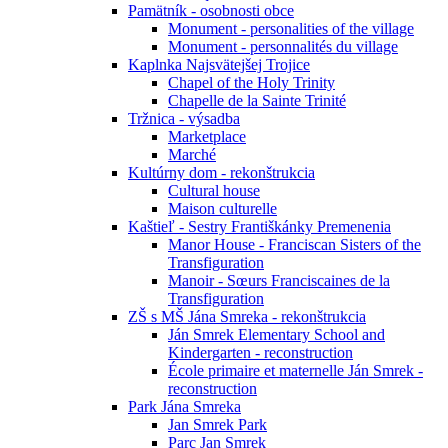
Pamätník - osobnosti obce
Monument - personalities of the village
Monument - personnalités du village
Kaplnka Najsvätejšej Trojice
Chapel of the Holy Trinity
Chapelle de la Sainte Trinité
Tržnica - výsadba
Marketplace
Marché
Kultúrny dom - rekonštrukcia
Cultural house
Maison culturelle
Kaštieľ - Sestry Františkánky Premenenia
Manor House - Franciscan Sisters of the
Transfiguration
Manoir - Sœurs Franciscaines de la
Transfiguration
ZŠ s MŠ Jána Smreka - rekonštrukcia
Ján Smrek Elementary School and
Kindergarten - reconstruction
École primaire et maternelle Ján Smrek -
reconstruction
Park Jána Smreka
Jan Smrek Park
Parc Jan Smrek