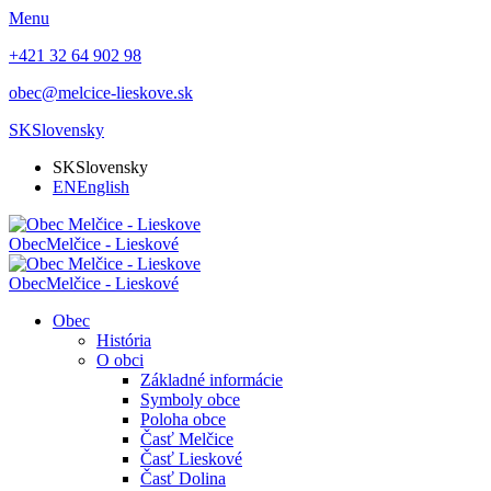
Menu
+421 32 64 902 98
obec@melcice-lieskove.sk
SK
Slovensky
SK
Slovensky
EN
English
Obec
Melčice - Lieskové
Obec
Melčice - Lieskové
Obec
História
O obci
Základné informácie
Symboly obce
Poloha obce
Časť Melčice
Časť Lieskové
Časť Dolina