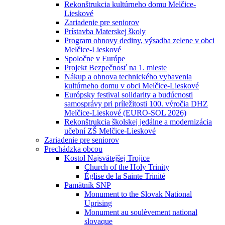
Rekonštrukcia kultúrneho domu Melčice-
Lieskové
Zariadenie pre seniorov
Prístavba Materskej školy
Program obnovy dediny, výsadba zelene v obci
Melčice-Lieskové
Spoločne v Európe
Projekt Bezpečnosť na 1. mieste
Nákup a obnova technického vybavenia
kultúrneho domu v obci Melčice-Lieskové
Európsky festival solidarity a budúcnosti
samosprávy pri príležitosti 100. výročia DHZ
Melčice-Lieskové (EURO-SOL 2026)
Rekonštrukcia školskej jedálne a modernizácia
učební ZŠ Melčice-Lieskové
Zariadenie pre seniorov
Prechádzka obcou
Kostol Najsvätejšej Trojice
Church of the Holy Trinity
Église de la Sainte Trinité
Pamätník SNP
Monument to the Slovak National
Uprising
Monument au soulèvement national
slovaque