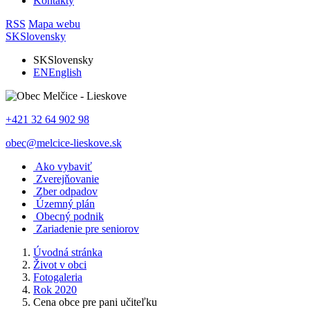
Kontakty
RSS
Mapa webu
SK
Slovensky
SK
Slovensky
EN
English
+421 32 64 902 98
obec@melcice-lieskove.sk
Ako vybaviť
Zverejňovanie
Zber odpadov
Územný plán
Obecný podnik
Zariadenie pre seniorov
Úvodná stránka
Život v obci
Fotogaleria
Rok 2020
Cena obce pre pani učiteľku