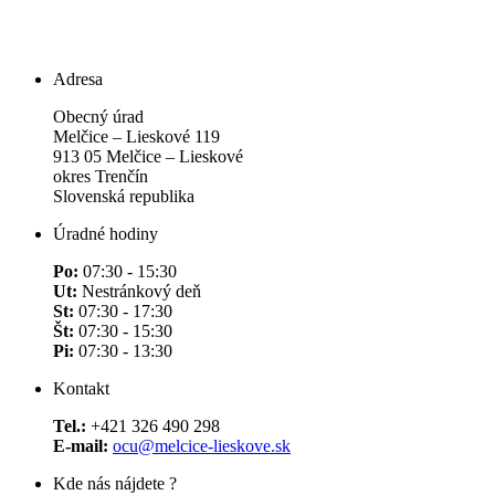
Adresa
Obecný úrad
Melčice – Lieskové 119
913 05 Melčice – Lieskové
okres Trenčín
Slovenská republika
Úradné hodiny
Po:
07:30 - 15:30
Ut:
Nestránkový deň
St:
07:30 - 17:30
Št:
07:30 - 15:30
Pi:
07:30 - 13:30
Kontakt
Tel.:
+421 326 490 298
E-mail:
ocu@melcice-lieskove.sk
Kde nás nájdete ?