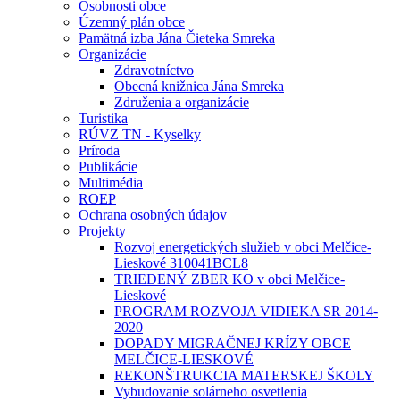
Osobnosti obce
Územný plán obce
Pamätná izba Jána Čieteka Smreka
Organizácie
Zdravotníctvo
Obecná knižnica Jána Smreka
Združenia a organizácie
Turistika
RÚVZ TN - Kyselky
Príroda
Publikácie
Multimédia
ROEP
Ochrana osobných údajov
Projekty
Rozvoj energetických služieb v obci Melčice-
Lieskové 310041BCL8
TRIEDENÝ ZBER KO v obci Melčice-
Lieskové
PROGRAM ROZVOJA VIDIEKA SR 2014-
2020
DOPADY MIGRAČNEJ KRÍZY OBCE
MELČICE-LIESKOVÉ
REKONŠTRUKCIA MATERSKEJ ŠKOLY
Vybudovanie solárneho osvetlenia