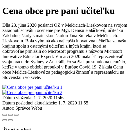
Cena obce pre pani učiteľku
Dňa 23. júna 2020 poslanci OZ v Melčiciach-Lieskovom na svojom
zasadnutí schválili ocenenie pre Mgr. Denisu Haláčkovú, učiteľku
Základnej školy s materskou školou Jána Smreka v Melčiciach-
Lieskovom. Bola vybraná ako najlepšia inovatívna učiteľka za našu
krajinu spolu s ostatnými učiteľmi z iných krajín, ktorí sa
dobrovoľne prihlásili do Microsoft programu s názvom Microsoft
Innovative Educator Expert. V marci 2020 mala ísť reprezentovať
svoju prácu do Sydney v Austrálii, čo sa žiaľ presunulo na neurčito,
keďže v tomto období prepukol v Európe Covid 19. Získala Cenu
obce Melčice-Lieskové za pedagogickú činnosť a reprezentáciu na
Slovensku i vo svete.
Dátum vloženia:
1. 7. 2020 11:46
Dátum poslednej aktualizácie:
1. 7. 2020 11:55
Autor:
Správce Webu
Život v obci