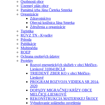
Osobnosti obce
Územný plán obce
Pamätná izba Jána Čieteka Smreka
Organizácie
Zdravotníctvo
Obecná knižnica Jána Smreka
Združenia a organizácie
Turistika
RÚVZ TN - Kyselky
Príroda
Publikácie
Multimédia
ROEP
Ochrana osobných údajov
Projekty
Rozvoj energetických služieb v obci Melčice-
Lieskové 310041BCL8
TRIEDENÝ ZBER KO v obci Melčice-
Lieskové
PROGRAM ROZVOJA VIDIEKA SR 2014-
2020
DOPADY MIGRAČNEJ KRÍZY OBCE
MELČICE-LIESKOVÉ
REKONŠTRUKCIA MATERSKEJ ŠKOLY
Vybudovanie solárneho osvetlenia