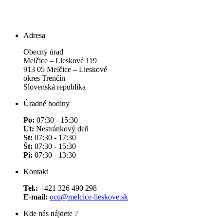
Adresa
Obecný úrad
Melčice – Lieskové 119
913 05 Melčice – Lieskové
okres Trenčín
Slovenská republika
Úradné hodiny
Po:
07:30 - 15:30
Ut:
Nestránkový deň
St:
07:30 - 17:30
Št:
07:30 - 15:30
Pi:
07:30 - 13:30
Kontakt
Tel.:
+421 326 490 298
E-mail:
ocu@melcice-lieskove.sk
Kde nás nájdete ?