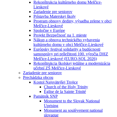
Rekonštrukcia kultúrneho domu Melčice-
Lieskové
Zariadenie pre seniorov
Prístavba Materskej školy
Program obnovy dediny, výsadba zelene v obci
Melčice-Lieskové
Spoločne v Európe
Projekt Bezpečnosť na 1. mieste
Nákup a obnova technického vybavenia
kultúrneho domu v obci Melčice-Lieskové
Európsky festival solidarity a budúcnosti
samosprávy pri príležitosti 100. výročia DHZ
Melčice-Lieskové (EURO-SOL 2026)
Rekonštrukcia školskej jedálne a modernizácia
učební ZŠ Melčice-Lieskové
Zariadenie pre seniorov
Prechádzka obcou
Kostol Najsvätejšej Trojice
Church of the Holy Trinity
Église de la Sainte Trinité
Pamätník SNP
Monument to the Slovak National
Uprising
Monument au soulèvement national
slovaque