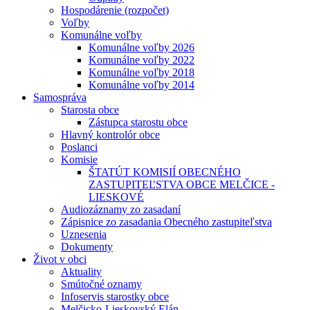
Hospodárenie (rozpočet)
Voľby
Komunálne voľby
Komunálne voľby 2026
Komunálne voľby 2022
Komunálne voľby 2018
Komunálne voľby 2014
Samospráva
Starosta obce
Zástupca starostu obce
Hlavný kontrolór obce
Poslanci
Komisie
ŠTATÚT KOMISIÍ OBECNÉHO
ZASTUPITEĽSTVA OBCE MELČICE -
LIESKOVÉ
Audiozáznamy zo zasadaní
Zápisnice zo zasadania Obecného zastupiteľstva
Uznesenia
Dokumenty
Život v obci
Aktuality
Smútočné oznamy
Infoservis starostky obce
Melčicko-Lieskovský Elán