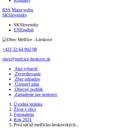
Kontakty
RSS
Mapa webu
SK
Slovensky
SK
Slovensky
EN
English
+421 32 64 902 98
obec@melcice-lieskove.sk
Ako vybaviť
Zverejňovanie
Zber odpadov
Územný plán
Obecný podnik
Zariadenie pre seniorov
Úvodná stránka
Život v obci
Fotogaleria
Rok 2021
Prvá súťaž melčicko-lieskovských...