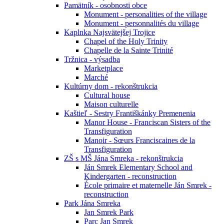
Pamätník - osobnosti obce
Monument - personalities of the village
Monument - personnalités du village
Kaplnka Najsvätejšej Trojice
Chapel of the Holy Trinity
Chapelle de la Sainte Trinité
Tržnica - výsadba
Marketplace
Marché
Kultúrny dom - rekonštrukcia
Cultural house
Maison culturelle
Kaštieľ - Sestry Františkánky Premenenia
Manor House - Franciscan Sisters of the
Transfiguration
Manoir - Sœurs Franciscaines de la
Transfiguration
ZŠ s MŠ Jána Smreka - rekonštrukcia
Ján Smrek Elementary School and
Kindergarten - reconstruction
École primaire et maternelle Ján Smrek -
reconstruction
Park Jána Smreka
Jan Smrek Park
Parc Jan Smrek