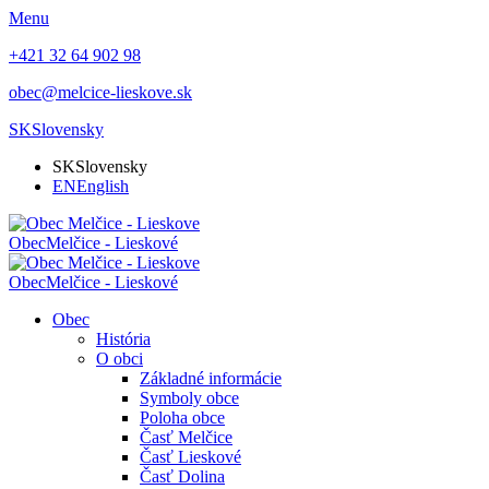
Menu
+421 32 64 902 98
obec@melcice-lieskove.sk
SK
Slovensky
SK
Slovensky
EN
English
Obec
Melčice - Lieskové
Obec
Melčice - Lieskové
Obec
História
O obci
Základné informácie
Symboly obce
Poloha obce
Časť Melčice
Časť Lieskové
Časť Dolina