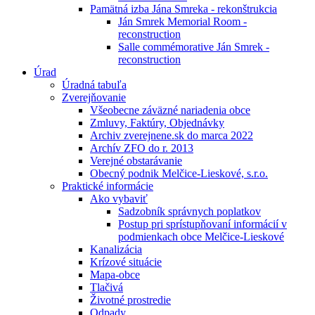
Pamätná izba Jána Smreka - rekonštrukcia
Ján Smrek Memorial Room -
reconstruction
Salle commémorative Ján Smrek -
reconstruction
Úrad
Úradná tabuľa
Zverejňovanie
Všeobecne záväzné nariadenia obce
Zmluvy, Faktúry, Objednávky
Archiv zverejnene.sk do marca 2022
Archív ZFO do r. 2013
Verejné obstarávanie
Obecný podnik Melčice-Lieskové, s.r.o.
Praktické informácie
Ako vybaviť
Sadzobník správnych poplatkov
Postup pri sprístupňovaní informácií v
podmienkach obce Melčice-Lieskové
Kanalizácia
Krízové situácie
Mapa-obce
Tlačivá
Životné prostredie
Odpady