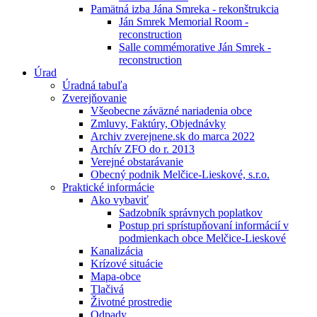
Pamätná izba Jána Smreka - rekonštrukcia
Ján Smrek Memorial Room -
reconstruction
Salle commémorative Ján Smrek -
reconstruction
Úrad
Úradná tabuľa
Zverejňovanie
Všeobecne záväzné nariadenia obce
Zmluvy, Faktúry, Objednávky
Archiv zverejnene.sk do marca 2022
Archív ZFO do r. 2013
Verejné obstarávanie
Obecný podnik Melčice-Lieskové, s.r.o.
Praktické informácie
Ako vybaviť
Sadzobník správnych poplatkov
Postup pri sprístupňovaní informácií v
podmienkach obce Melčice-Lieskové
Kanalizácia
Krízové situácie
Mapa-obce
Tlačivá
Životné prostredie
Odpady