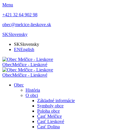
Menu
+421 32 64 902 98
obec@melcice-lieskove.sk
SK
Slovensky
SK
Slovensky
EN
English
Obec
Melčice - Lieskové
Obec
Melčice - Lieskové
Obec
História
O obci
Základné informácie
Symboly obce
Poloha obce
Časť Melčice
Časť Lieskové
Časť Dolina