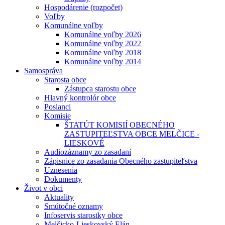
Hospodárenie (rozpočet)
Voľby
Komunálne voľby
Komunálne voľby 2026
Komunálne voľby 2022
Komunálne voľby 2018
Komunálne voľby 2014
Samospráva
Starosta obce
Zástupca starostu obce
Hlavný kontrolór obce
Poslanci
Komisie
ŠTATÚT KOMISIÍ OBECNÉHO
ZASTUPITEĽSTVA OBCE MELČICE -
LIESKOVÉ
Audiozáznamy zo zasadaní
Zápisnice zo zasadania Obecného zastupiteľstva
Uznesenia
Dokumenty
Život v obci
Aktuality
Smútočné oznamy
Infoservis starostky obce
Melčicko-Lieskovský Elán