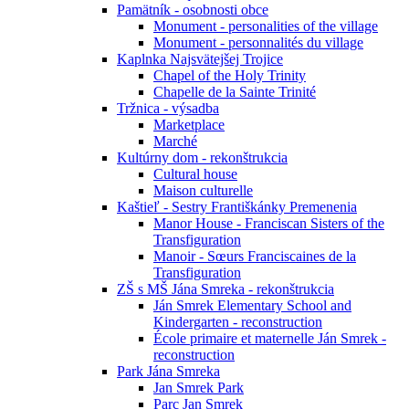
Pamätník - osobnosti obce
Monument - personalities of the village
Monument - personnalités du village
Kaplnka Najsvätejšej Trojice
Chapel of the Holy Trinity
Chapelle de la Sainte Trinité
Tržnica - výsadba
Marketplace
Marché
Kultúrny dom - rekonštrukcia
Cultural house
Maison culturelle
Kaštieľ - Sestry Františkánky Premenenia
Manor House - Franciscan Sisters of the
Transfiguration
Manoir - Sœurs Franciscaines de la
Transfiguration
ZŠ s MŠ Jána Smreka - rekonštrukcia
Ján Smrek Elementary School and
Kindergarten - reconstruction
École primaire et maternelle Ján Smrek -
reconstruction
Park Jána Smreka
Jan Smrek Park
Parc Jan Smrek