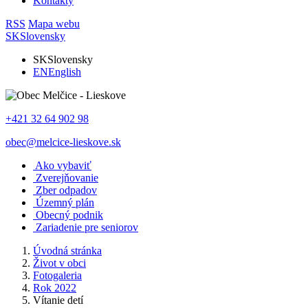
Kontakty
RSS
Mapa webu
SK
Slovensky
SK
Slovensky
EN
English
+421 32 64 902 98
obec@melcice-lieskove.sk
Ako vybaviť
Zverejňovanie
Zber odpadov
Územný plán
Obecný podnik
Zariadenie pre seniorov
Úvodná stránka
Život v obci
Fotogaleria
Rok 2022
Vítanie detí