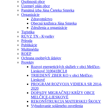
Osobnosti obce
Územný plán obce
Pamätná izba Jána Čieteka Smreka
Organizácie
Zdravotníctvo
Obecná knižnica Jána Smreka
Združenia a organizácie
Turistika
RÚVZ TN - Kyselky
Príroda
Publikácie
Multimédia
ROEP
Ochrana osobných údajov
Projekty
Rozvoj energetických služieb v obci Melčice-
Lieskové 310041BCL8
TRIEDENÝ ZBER KO v obci Melčice-
Lieskové
PROGRAM ROZVOJA VIDIEKA SR 2014-
2020
DOPADY MIGRAČNEJ KRÍZY OBCE
MELČICE-LIESKOVÉ
REKONŠTRUKCIA MATERSKEJ ŠKOLY
Vybudovanie solárneho osvetlenia