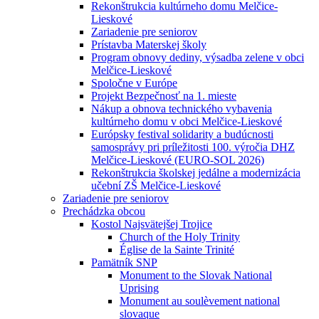
Rekonštrukcia kultúrneho domu Melčice-
Lieskové
Zariadenie pre seniorov
Prístavba Materskej školy
Program obnovy dediny, výsadba zelene v obci
Melčice-Lieskové
Spoločne v Európe
Projekt Bezpečnosť na 1. mieste
Nákup a obnova technického vybavenia
kultúrneho domu v obci Melčice-Lieskové
Európsky festival solidarity a budúcnosti
samosprávy pri príležitosti 100. výročia DHZ
Melčice-Lieskové (EURO-SOL 2026)
Rekonštrukcia školskej jedálne a modernizácia
učební ZŠ Melčice-Lieskové
Zariadenie pre seniorov
Prechádzka obcou
Kostol Najsvätejšej Trojice
Church of the Holy Trinity
Église de la Sainte Trinité
Pamätník SNP
Monument to the Slovak National
Uprising
Monument au soulèvement national
slovaque