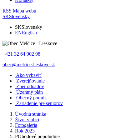
Kontakty
RSS
Mapa webu
SK
Slovensky
SK
Slovensky
EN
English
+421 32 64 902 98
obec@melcice-lieskove.sk
Ako vybaviť
Zverejňovanie
Zber odpadov
Územný plán
Obecný podnik
Zariadenie pre seniorov
Úvodná stránka
Život v obci
Fotogaleria
Rok 2023
POhodové popoludnie