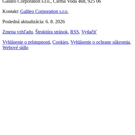
Galileo Corporation s.r.o., Čierna Voda 468, 925 06
Kontakt:
Galileo Corporation s.r.o.
Posledná aktualizácia: 6. 8. 2026
Zmena vzhľadu
,
Štruktúra stránok
,
RSS
,
Vytlačiť
Vyhlásenie o prístupnosti
,
Cookies
,
Vyhlásenie o ochrane súkromia
,
Webové sídlo