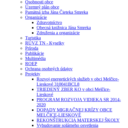
Osobnosti obce
Územný plán obce
Pamätná izba Jána Čieteka Smreka
Organizácie
Zdravotníctvo
Obecná knižnica Jána Smreka
Združenia a organizácie
Turistika
RÚVZ TN - Kyselky
Príroda
Publikácie
Multimédia
ROEP
Ochrana osobných údajov
Projekty
Rozvoj energetických služieb v obci Melčice-
Lieskové 310041BCL8
TRIEDENÝ ZBER KO v obci Melčice-
Lieskové
PROGRAM ROZVOJA VIDIEKA SR 2014-
2020
DOPADY MIGRAČNEJ KRÍZY OBCE
MELČICE-LIESKOVÉ
REKONŠTRUKCIA MATERSKEJ ŠKOLY
Vybudovanie solárneho osvetlenia