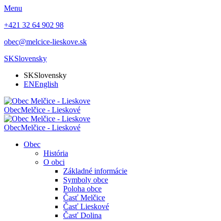
Menu
+421 32 64 902 98
obec@melcice-lieskove.sk
SK
Slovensky
SK
Slovensky
EN
English
Obec
Melčice - Lieskové
Obec
Melčice - Lieskové
Obec
História
O obci
Základné informácie
Symboly obce
Poloha obce
Časť Melčice
Časť Lieskové
Časť Dolina