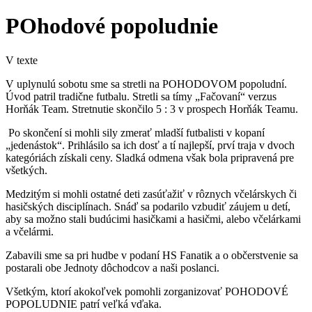
POhodové popoludnie
V texte
V uplynulú sobotu sme sa stretli na POHODOVOM popoludní.
Úvod patril tradične futbalu. Stretli sa tímy „Fačovaní“ verzus
Horňák Team. Stretnutie skončilo 5 : 3 v prospech Horňák Teamu.
Po skončení si mohli sily zmerať mladší futbalisti v kopaní
„jedenástok“. Prihlásilo sa ich dosť a tí najlepší, prví traja v dvoch
kategóriách získali ceny. Sladká odmena však bola pripravená pre
všetkých.
Medzitým si mohli ostatné deti zasúťažiť v rôznych včelárskych či
hasičských disciplínach. Snáď sa podarilo vzbudiť záujem u detí,
aby sa možno stali budúcimi hasičkami a hasičmi, alebo včelárkami
a včelármi.
Zabavili sme sa pri hudbe v podaní HS Fanatik a o občerstvenie sa
postarali obe Jednoty dôchodcov a naši poslanci.
Všetkým, ktorí akokoľvek pomohli zorganizovať POHODOVÉ
POPOLUDNIE patrí veľká vďaka.