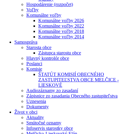
Hospodárenie (rozpočet)
Voľby
Komunálne voľby
Komunálne voľby 2026
Komunálne voľby 2022
Komunálne voľby 2018
Komunálne voľby 2014
Samospráva
Starosta obce
Zástupca starostu obce
Hlavný kontrolór obce
Poslanci
Komisie
ŠTATÚT KOMISIÍ OBECNÉHO
ZASTUPITEĽSTVA OBCE MELČICE -
LIESKOVÉ
Audiozáznamy zo zasadaní
Zápisnice zo zasadania Obecného zastupiteľstva
Uznesenia
Dokumenty
Život v obci
Aktuality
Smútočné oznamy
Infoservis starostky obce
Melčicko-Lieskovský Elán