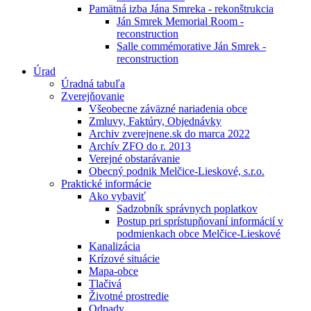
Pamätná izba Jána Smreka - rekonštrukcia
Ján Smrek Memorial Room -
reconstruction
Salle commémorative Ján Smrek -
reconstruction
Úrad
Úradná tabuľa
Zverejňovanie
Všeobecne záväzné nariadenia obce
Zmluvy, Faktúry, Objednávky
Archiv zverejnene.sk do marca 2022
Archív ZFO do r. 2013
Verejné obstarávanie
Obecný podnik Melčice-Lieskové, s.r.o.
Praktické informácie
Ako vybaviť
Sadzobník správnych poplatkov
Postup pri sprístupňovaní informácií v
podmienkach obce Melčice-Lieskové
Kanalizácia
Krízové situácie
Mapa-obce
Tlačivá
Životné prostredie
Odpady