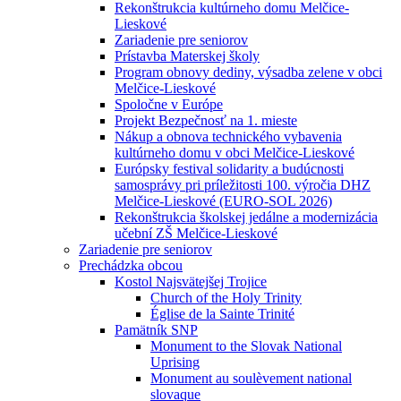
Rekonštrukcia kultúrneho domu Melčice-
Lieskové
Zariadenie pre seniorov
Prístavba Materskej školy
Program obnovy dediny, výsadba zelene v obci
Melčice-Lieskové
Spoločne v Európe
Projekt Bezpečnosť na 1. mieste
Nákup a obnova technického vybavenia
kultúrneho domu v obci Melčice-Lieskové
Európsky festival solidarity a budúcnosti
samosprávy pri príležitosti 100. výročia DHZ
Melčice-Lieskové (EURO-SOL 2026)
Rekonštrukcia školskej jedálne a modernizácia
učební ZŠ Melčice-Lieskové
Zariadenie pre seniorov
Prechádzka obcou
Kostol Najsvätejšej Trojice
Church of the Holy Trinity
Église de la Sainte Trinité
Pamätník SNP
Monument to the Slovak National
Uprising
Monument au soulèvement national
slovaque