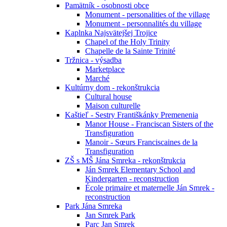
Pamätník - osobnosti obce
Monument - personalities of the village
Monument - personnalités du village
Kaplnka Najsvätejšej Trojice
Chapel of the Holy Trinity
Chapelle de la Sainte Trinité
Tržnica - výsadba
Marketplace
Marché
Kultúrny dom - rekonštrukcia
Cultural house
Maison culturelle
Kaštieľ - Sestry Františkánky Premenenia
Manor House - Franciscan Sisters of the
Transfiguration
Manoir - Sœurs Franciscaines de la
Transfiguration
ZŠ s MŠ Jána Smreka - rekonštrukcia
Ján Smrek Elementary School and
Kindergarten - reconstruction
École primaire et maternelle Ján Smrek -
reconstruction
Park Jána Smreka
Jan Smrek Park
Parc Jan Smrek