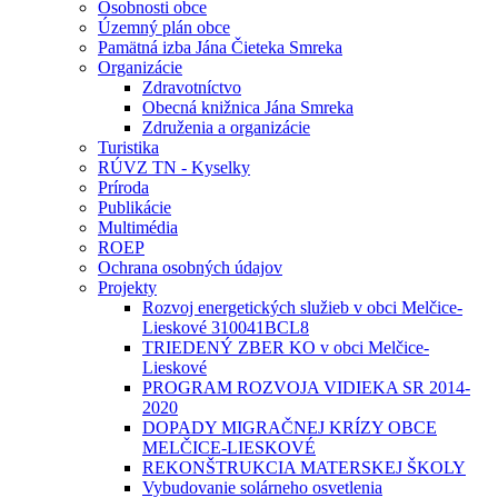
Osobnosti obce
Územný plán obce
Pamätná izba Jána Čieteka Smreka
Organizácie
Zdravotníctvo
Obecná knižnica Jána Smreka
Združenia a organizácie
Turistika
RÚVZ TN - Kyselky
Príroda
Publikácie
Multimédia
ROEP
Ochrana osobných údajov
Projekty
Rozvoj energetických služieb v obci Melčice-
Lieskové 310041BCL8
TRIEDENÝ ZBER KO v obci Melčice-
Lieskové
PROGRAM ROZVOJA VIDIEKA SR 2014-
2020
DOPADY MIGRAČNEJ KRÍZY OBCE
MELČICE-LIESKOVÉ
REKONŠTRUKCIA MATERSKEJ ŠKOLY
Vybudovanie solárneho osvetlenia