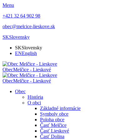
Menu
+421 32 64 902 98
obec@melcice-lieskove.sk
SK
Slovensky
SK
Slovensky
EN
English
Obec
Melčice - Lieskové
Obec
Melčice - Lieskové
Obec
História
O obci
Základné informácie
Symboly obce
Poloha obce
Časť Melčice
Časť Lieskové
Časť Dolina