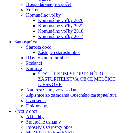
Hospodárenie (rozpočet)
Voľby
Komunálne voľby
Komunálne voľby 2026
Komunálne voľby 2022
Komunálne voľby 2018
Komunálne voľby 2014
Samospráva
Starosta obce
Zástupca starostu obce
Hlavný kontrolór obce
Poslanci
Komisie
ŠTATÚT KOMISIÍ OBECNÉHO
ZASTUPITEĽSTVA OBCE MELČICE -
LIESKOVÉ
Audiozáznamy zo zasadaní
Zápisnice zo zasadania Obecného zastupiteľstva
Uznesenia
Dokumenty
Život v obci
Aktuality
Smútočné oznamy
Infoservis starostky obce
Melčicko-Lieskovský Elán