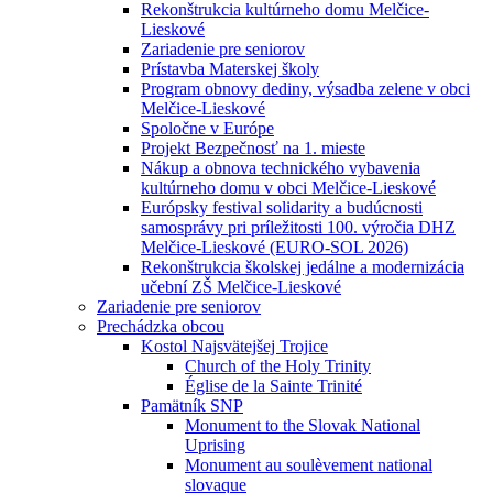
Rekonštrukcia kultúrneho domu Melčice-
Lieskové
Zariadenie pre seniorov
Prístavba Materskej školy
Program obnovy dediny, výsadba zelene v obci
Melčice-Lieskové
Spoločne v Európe
Projekt Bezpečnosť na 1. mieste
Nákup a obnova technického vybavenia
kultúrneho domu v obci Melčice-Lieskové
Európsky festival solidarity a budúcnosti
samosprávy pri príležitosti 100. výročia DHZ
Melčice-Lieskové (EURO-SOL 2026)
Rekonštrukcia školskej jedálne a modernizácia
učební ZŠ Melčice-Lieskové
Zariadenie pre seniorov
Prechádzka obcou
Kostol Najsvätejšej Trojice
Church of the Holy Trinity
Église de la Sainte Trinité
Pamätník SNP
Monument to the Slovak National
Uprising
Monument au soulèvement national
slovaque