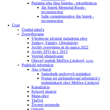
Pamätná izba Jána Smreka - rekonštrukcia
Ján Smrek Memorial Room -
reconstruction
Salle commémorative Ján Smrek -
reconstruction
Úrad
Úradná tabuľa
Zverejňovanie
Všeobecne záväzné nariadenia obce
Zmluvy, Faktúry, Objednávky
Archiv zverejnene.sk do marca 2022
Archív ZFO do r. 2013
Verejné obstarávanie
Obecný podnik Melčice-Lieskové, s.r.o.
Praktické informácie
Ako vybaviť
Sadzobník správnych poplatkov
Postup pri sprístupňovaní informácií v
podmienkach obce Melčice-Lieskové
Kanalizácia
Krízové situácie
Mapa-obce
Tlačivá
Životné prostredie
Odpady