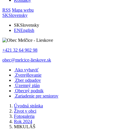
Kontakty
RSS
Mapa webu
SK
Slovensky
SK
Slovensky
EN
English
+421 32 64 902 98
obec@melcice-lieskove.sk
Ako vybaviť
Zverejňovanie
Zber odpadov
Územný plán
Obecný podnik
Zariadenie pre seniorov
Úvodná stránka
Život v obci
Fotogaleria
Rok 2024
MIKULÁŠ