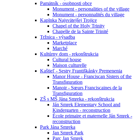
Pamätník - osobnosti obce
Monument - personalities of the village
Monument - personnalités du village
Kaplnka Najsvätejšej Trojice
Chapel of the Holy Trinity
Chapelle de la Sainte Trinité
Tržnica - výsadba
Marketplace
Marché
Kultúrny dom - rekonštrukcia
Cultural house
Maison culturelle
Kaštieľ - Sestry Františkánky Premenenia
Manor House - Franciscan Sisters of the
Transfiguration
Manoir - Sœurs Franciscaines de la
Transfiguration
ZŠ s MŠ Jána Smreka - rekonštrukcia
Ján Smrek Elementary School and
Kindergarten - reconstruction
École primaire et maternelle Ján Smrek -
reconstruction
Park Jána Smreka
Jan Smrek Park
Parc Jan Smrek