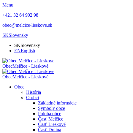
Menu
+421 32 64 902 98
obec@melcice-lieskove.sk
SK
Slovensky
SK
Slovensky
EN
English
Obec
Melčice - Lieskové
Obec
Melčice - Lieskové
Obec
História
O obci
Základné informácie
Symboly obce
Poloha obce
Časť Melčice
Časť Lieskové
Časť Dolina