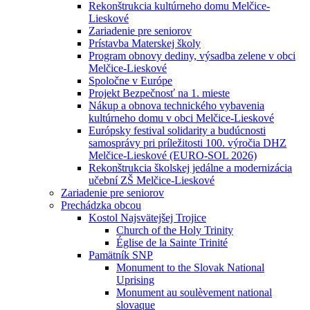
Rekonštrukcia kultúrneho domu Melčice-
Lieskové
Zariadenie pre seniorov
Prístavba Materskej školy
Program obnovy dediny, výsadba zelene v obci
Melčice-Lieskové
Spoločne v Európe
Projekt Bezpečnosť na 1. mieste
Nákup a obnova technického vybavenia
kultúrneho domu v obci Melčice-Lieskové
Európsky festival solidarity a budúcnosti
samosprávy pri príležitosti 100. výročia DHZ
Melčice-Lieskové (EURO-SOL 2026)
Rekonštrukcia školskej jedálne a modernizácia
učební ZŠ Melčice-Lieskové
Zariadenie pre seniorov
Prechádzka obcou
Kostol Najsvätejšej Trojice
Church of the Holy Trinity
Église de la Sainte Trinité
Pamätník SNP
Monument to the Slovak National
Uprising
Monument au soulèvement national
slovaque