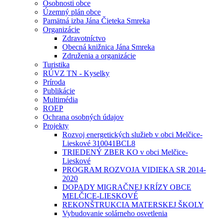
Osobnosti obce
Územný plán obce
Pamätná izba Jána Čieteka Smreka
Organizácie
Zdravotníctvo
Obecná knižnica Jána Smreka
Združenia a organizácie
Turistika
RÚVZ TN - Kyselky
Príroda
Publikácie
Multimédia
ROEP
Ochrana osobných údajov
Projekty
Rozvoj energetických služieb v obci Melčice-
Lieskové 310041BCL8
TRIEDENÝ ZBER KO v obci Melčice-
Lieskové
PROGRAM ROZVOJA VIDIEKA SR 2014-
2020
DOPADY MIGRAČNEJ KRÍZY OBCE
MELČICE-LIESKOVÉ
REKONŠTRUKCIA MATERSKEJ ŠKOLY
Vybudovanie solárneho osvetlenia