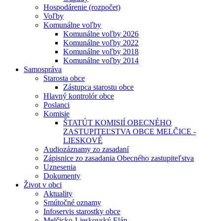
Hospodárenie (rozpočet)
Voľby
Komunálne voľby
Komunálne voľby 2026
Komunálne voľby 2022
Komunálne voľby 2018
Komunálne voľby 2014
Samospráva
Starosta obce
Zástupca starostu obce
Hlavný kontrolór obce
Poslanci
Komisie
ŠTATÚT KOMISIÍ OBECNÉHO
ZASTUPITEĽSTVA OBCE MELČICE -
LIESKOVÉ
Audiozáznamy zo zasadaní
Zápisnice zo zasadania Obecného zastupiteľstva
Uznesenia
Dokumenty
Život v obci
Aktuality
Smútočné oznamy
Infoservis starostky obce
Melčicko-Lieskovský Elán