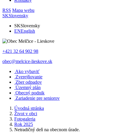
Kontakty
RSS
Mapa webu
SK
Slovensky
SK
Slovensky
EN
English
+421 32 64 902 98
obec@melcice-lieskove.sk
Ako vybaviť
Zverejňovanie
Zber odpadov
Územný plán
Obecný podnik
Zariadenie pre seniorov
Úvodná stránka
Život v obci
Fotogaleria
Rok 2025
Netradičný deň na obecnom úrade.