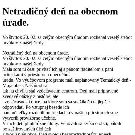
Netradičný deň na obecnom
úrade.
Vo štvrtok 20. 02. sa celým obecným úradom rozliehal veselý štebot
prvákov z našej školy.
Netradičný deň na obecnom úrade.
Vo štvrtok 20. 02. sa celým obecným úradom rozliehal veselý štebot
prvákov z našej školy.
Mala som tú česť privítať ich aj s pánom riaditeľom a pani
učiteľkami v priestoroch obecného
úradu. Vo výučbovom programe mali naplánovaný Tematický deň -
Moja obec. Náš úrad sa
tak na chvíľu stal vzdelávacím centrom. Deti mali pripravené
zvedavé otázky z histórie, ale
i zo súčasnosti obce, na ktoré som sa snažila čo najlepšie
odpovedať. Po vstupnej besede ich
pani učiteľky rozdelili po triedach a v našich priestoroch sme
vytvorili provizórne učebne.
V nich deti plnili rôzne úlohy. Venovali sa kvízu o obci, pátrali
po zašifrovaných úlohách
a tvorili plán obce. Deti svojou bezprostrednosťou vniesli