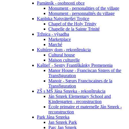
Pamätník - osobnosti obce
Monument - personalities of the village
Monument - personnalités du village
Kaplnka Najsvätejšej Trojice
Chapel of the Holy Trinity
Chapelle de la Sainte Trinité
Tržnica - výsadba
Marketplace
Marché
Kultúrny dom - rekonštrukcia
Cultural house
Maison culturelle
Kaštieľ - Sestry Františkánky Premenenia
Manor House - Franciscan Sisters of the
Transfiguration
Manoir - Sœurs Franciscaines de la
Transfiguration
ZŠ s MŠ Jána Smreka - rekonštrukcia
Ján Smrek Elementary School and
Kindergarten - reconstruction
École primaire et maternelle Ján Smrek -
reconstruction
Park Jána Smreka
Jan Smrek Park
Parc Jan Smrek