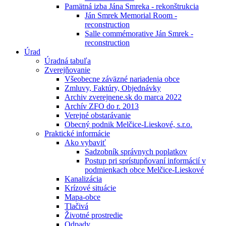
Pamätná izba Jána Smreka - rekonštrukcia
Ján Smrek Memorial Room -
reconstruction
Salle commémorative Ján Smrek -
reconstruction
Úrad
Úradná tabuľa
Zverejňovanie
Všeobecne záväzné nariadenia obce
Zmluvy, Faktúry, Objednávky
Archiv zverejnene.sk do marca 2022
Archív ZFO do r. 2013
Verejné obstarávanie
Obecný podnik Melčice-Lieskové, s.r.o.
Praktické informácie
Ako vybaviť
Sadzobník správnych poplatkov
Postup pri sprístupňovaní informácií v
podmienkach obce Melčice-Lieskové
Kanalizácia
Krízové situácie
Mapa-obce
Tlačivá
Životné prostredie
Odpady