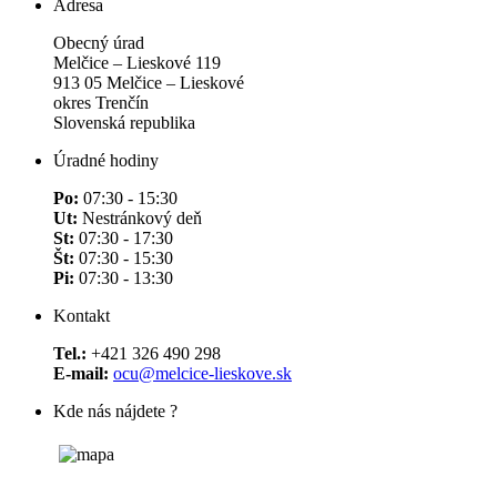
Adresa
Obecný úrad
Melčice – Lieskové 119
913 05 Melčice – Lieskové
okres Trenčín
Slovenská republika
Úradné hodiny
Po:
07:30 - 15:30
Ut:
Nestránkový deň
St:
07:30 - 17:30
Št:
07:30 - 15:30
Pi:
07:30 - 13:30
Kontakt
Tel.:
+421 326 490 298
E-mail:
ocu@melcice-lieskove.sk
Kde nás nájdete ?