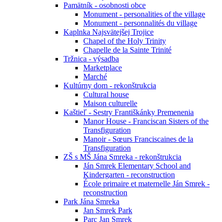
Pamätník - osobnosti obce
Monument - personalities of the village
Monument - personnalités du village
Kaplnka Najsvätejšej Trojice
Chapel of the Holy Trinity
Chapelle de la Sainte Trinité
Tržnica - výsadba
Marketplace
Marché
Kultúrny dom - rekonštrukcia
Cultural house
Maison culturelle
Kaštieľ - Sestry Františkánky Premenenia
Manor House - Franciscan Sisters of the
Transfiguration
Manoir - Sœurs Franciscaines de la
Transfiguration
ZŠ s MŠ Jána Smreka - rekonštrukcia
Ján Smrek Elementary School and
Kindergarten - reconstruction
École primaire et maternelle Ján Smrek -
reconstruction
Park Jána Smreka
Jan Smrek Park
Parc Jan Smrek