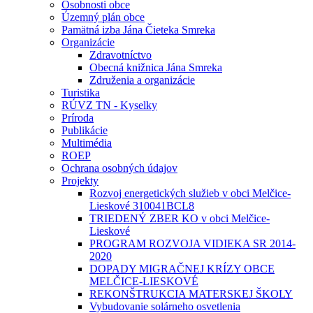
Osobnosti obce
Územný plán obce
Pamätná izba Jána Čieteka Smreka
Organizácie
Zdravotníctvo
Obecná knižnica Jána Smreka
Združenia a organizácie
Turistika
RÚVZ TN - Kyselky
Príroda
Publikácie
Multimédia
ROEP
Ochrana osobných údajov
Projekty
Rozvoj energetických služieb v obci Melčice-
Lieskové 310041BCL8
TRIEDENÝ ZBER KO v obci Melčice-
Lieskové
PROGRAM ROZVOJA VIDIEKA SR 2014-
2020
DOPADY MIGRAČNEJ KRÍZY OBCE
MELČICE-LIESKOVÉ
REKONŠTRUKCIA MATERSKEJ ŠKOLY
Vybudovanie solárneho osvetlenia