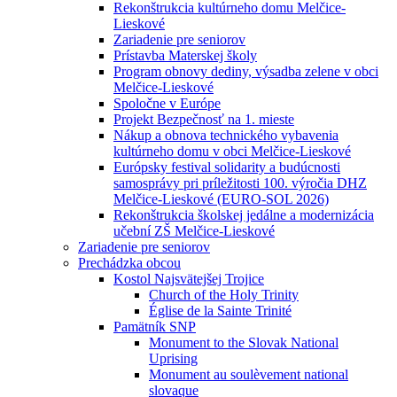
Rekonštrukcia kultúrneho domu Melčice-
Lieskové
Zariadenie pre seniorov
Prístavba Materskej školy
Program obnovy dediny, výsadba zelene v obci
Melčice-Lieskové
Spoločne v Európe
Projekt Bezpečnosť na 1. mieste
Nákup a obnova technického vybavenia
kultúrneho domu v obci Melčice-Lieskové
Európsky festival solidarity a budúcnosti
samosprávy pri príležitosti 100. výročia DHZ
Melčice-Lieskové (EURO-SOL 2026)
Rekonštrukcia školskej jedálne a modernizácia
učební ZŠ Melčice-Lieskové
Zariadenie pre seniorov
Prechádzka obcou
Kostol Najsvätejšej Trojice
Church of the Holy Trinity
Église de la Sainte Trinité
Pamätník SNP
Monument to the Slovak National
Uprising
Monument au soulèvement national
slovaque