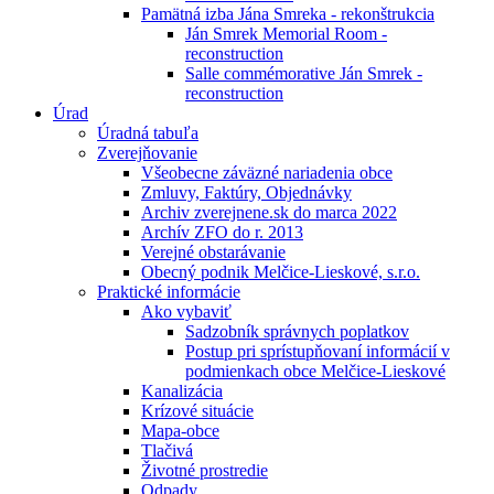
Pamätná izba Jána Smreka - rekonštrukcia
Ján Smrek Memorial Room -
reconstruction
Salle commémorative Ján Smrek -
reconstruction
Úrad
Úradná tabuľa
Zverejňovanie
Všeobecne záväzné nariadenia obce
Zmluvy, Faktúry, Objednávky
Archiv zverejnene.sk do marca 2022
Archív ZFO do r. 2013
Verejné obstarávanie
Obecný podnik Melčice-Lieskové, s.r.o.
Praktické informácie
Ako vybaviť
Sadzobník správnych poplatkov
Postup pri sprístupňovaní informácií v
podmienkach obce Melčice-Lieskové
Kanalizácia
Krízové situácie
Mapa-obce
Tlačivá
Životné prostredie
Odpady