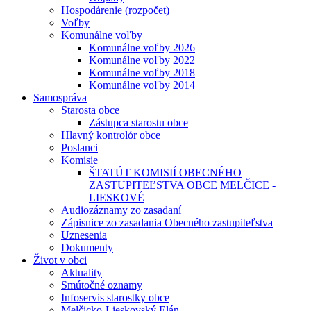
Hospodárenie (rozpočet)
Voľby
Komunálne voľby
Komunálne voľby 2026
Komunálne voľby 2022
Komunálne voľby 2018
Komunálne voľby 2014
Samospráva
Starosta obce
Zástupca starostu obce
Hlavný kontrolór obce
Poslanci
Komisie
ŠTATÚT KOMISIÍ OBECNÉHO
ZASTUPITEĽSTVA OBCE MELČICE -
LIESKOVÉ
Audiozáznamy zo zasadaní
Zápisnice zo zasadania Obecného zastupiteľstva
Uznesenia
Dokumenty
Život v obci
Aktuality
Smútočné oznamy
Infoservis starostky obce
Melčicko-Lieskovský Elán