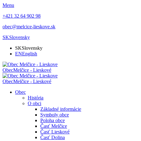
Menu
+421 32 64 902 98
obec@melcice-lieskove.sk
SK
Slovensky
SK
Slovensky
EN
English
Obec
Melčice - Lieskové
Obec
Melčice - Lieskové
Obec
História
O obci
Základné informácie
Symboly obce
Poloha obce
Časť Melčice
Časť Lieskové
Časť Dolina