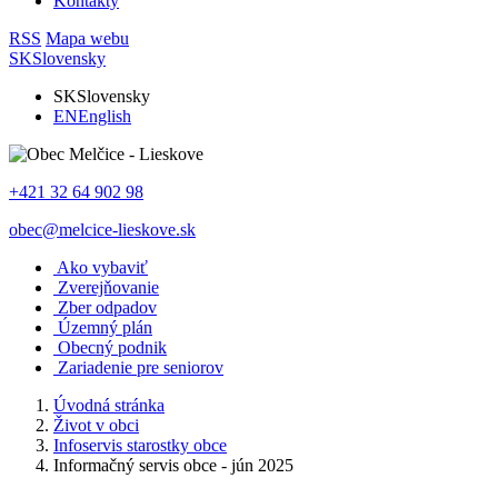
Kontakty
RSS
Mapa webu
SK
Slovensky
SK
Slovensky
EN
English
+421 32 64 902 98
obec@melcice-lieskove.sk
Ako vybaviť
Zverejňovanie
Zber odpadov
Územný plán
Obecný podnik
Zariadenie pre seniorov
Úvodná stránka
Život v obci
Infoservis starostky obce
Informačný servis obce - jún 2025