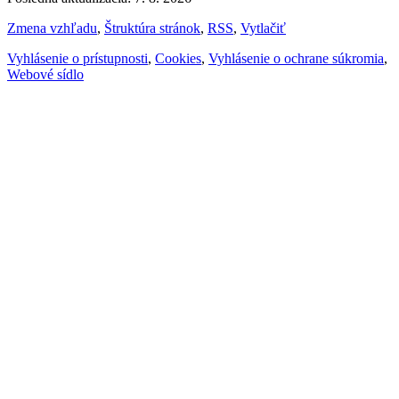
Zmena vzhľadu
,
Štruktúra stránok
,
RSS
,
Vytlačiť
Vyhlásenie o prístupnosti
,
Cookies
,
Vyhlásenie o ochrane súkromia
,
Webové sídlo