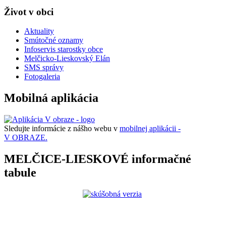
Život v obci
Aktuality
Smútočné oznamy
Infoservis starostky obce
Melčicko-Lieskovský Elán
SMS správy
Fotogaleria
Mobilná aplikácia
Sledujte informácie z nášho webu v
mobilnej aplikácii -
V OBRAZE.
MELČICE-LIESKOVÉ informačné
tabule