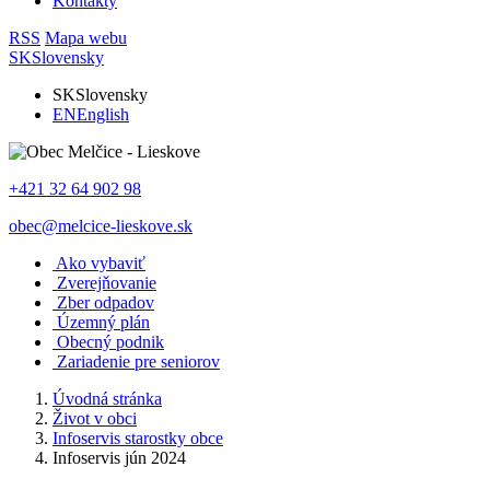
Kontakty
RSS
Mapa webu
SK
Slovensky
SK
Slovensky
EN
English
+421 32 64 902 98
obec@melcice-lieskove.sk
Ako vybaviť
Zverejňovanie
Zber odpadov
Územný plán
Obecný podnik
Zariadenie pre seniorov
Úvodná stránka
Život v obci
Infoservis starostky obce
Infoservis jún 2024