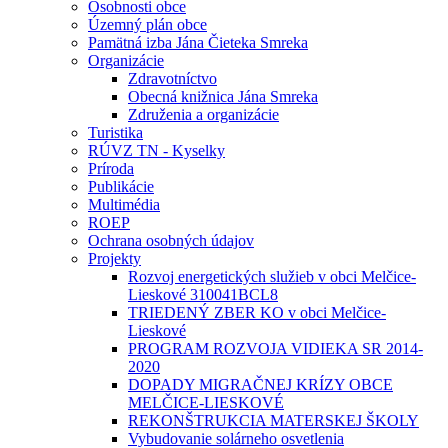
Osobnosti obce
Územný plán obce
Pamätná izba Jána Čieteka Smreka
Organizácie
Zdravotníctvo
Obecná knižnica Jána Smreka
Združenia a organizácie
Turistika
RÚVZ TN - Kyselky
Príroda
Publikácie
Multimédia
ROEP
Ochrana osobných údajov
Projekty
Rozvoj energetických služieb v obci Melčice-
Lieskové 310041BCL8
TRIEDENÝ ZBER KO v obci Melčice-
Lieskové
PROGRAM ROZVOJA VIDIEKA SR 2014-
2020
DOPADY MIGRAČNEJ KRÍZY OBCE
MELČICE-LIESKOVÉ
REKONŠTRUKCIA MATERSKEJ ŠKOLY
Vybudovanie solárneho osvetlenia