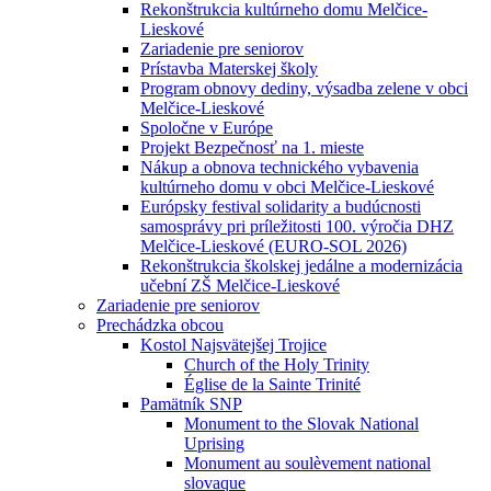
Rekonštrukcia kultúrneho domu Melčice-
Lieskové
Zariadenie pre seniorov
Prístavba Materskej školy
Program obnovy dediny, výsadba zelene v obci
Melčice-Lieskové
Spoločne v Európe
Projekt Bezpečnosť na 1. mieste
Nákup a obnova technického vybavenia
kultúrneho domu v obci Melčice-Lieskové
Európsky festival solidarity a budúcnosti
samosprávy pri príležitosti 100. výročia DHZ
Melčice-Lieskové (EURO-SOL 2026)
Rekonštrukcia školskej jedálne a modernizácia
učební ZŠ Melčice-Lieskové
Zariadenie pre seniorov
Prechádzka obcou
Kostol Najsvätejšej Trojice
Church of the Holy Trinity
Église de la Sainte Trinité
Pamätník SNP
Monument to the Slovak National
Uprising
Monument au soulèvement national
slovaque