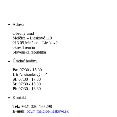
Adresa
Obecný úrad
Melčice – Lieskové 119
913 05 Melčice – Lieskové
okres Trenčín
Slovenská republika
Úradné hodiny
Po:
07:30 - 15:30
Ut:
Nestránkový deň
St:
07:30 - 17:30
Št:
07:30 - 15:30
Pi:
07:30 - 13:30
Kontakt
Tel.:
+421 326 490 298
E-mail:
ocu@melcice-lieskove.sk