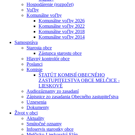
Hospodárenie (rozpočet)
Voľby
Komunálne voľby
Komunálne voľby 2026
Komunálne voľby 2022
Komunálne voľby 2018
Komunálne voľby 2014
Samospráva
Starosta obce
Zástupca starostu obce
Hlavný kontrolór obce
Poslanci
Komisie
ŠTATÚT KOMISIÍ OBECNÉHO
ZASTUPITEĽSTVA OBCE MELČICE -
LIESKOVÉ
Audiozáznamy zo zasadaní
Zápisnice zo zasadania Obecného zastupiteľstva
Uznesenia
Dokumenty
Život v obci
Aktuality
Smútočné oznamy
Infoservis starostky obce
Melčicko-Lieskovský Elán