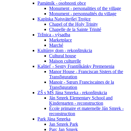
Pamätník - osobnosti obce
Monument - personalities of the village
Monument - personnalités du village
Kaplnka Najsvätejšej Trojice
Chapel of the Holy Trinity
Chapelle de la Sainte Trinité
Tržnica - výsadba
Marketplace
Marché
Kultúrny dom - rekonštrukcia
Cultural house
Maison culturelle
Kaštieľ - Sestry Františkánky Premenenia
Manor House - Franciscan Sisters of the
Transfiguration
Manoir - Sœurs Franciscaines de la
Transfiguration
ZŠ s MŠ Jána Smreka - rekonštrukcia
Ján Smrek Elementary School and
Kindergarten - reconstruction
École primaire et maternelle Ján Smrek -
reconstruction
Park Jána Smreka
Jan Smrek Park
Parc Jan Smrek