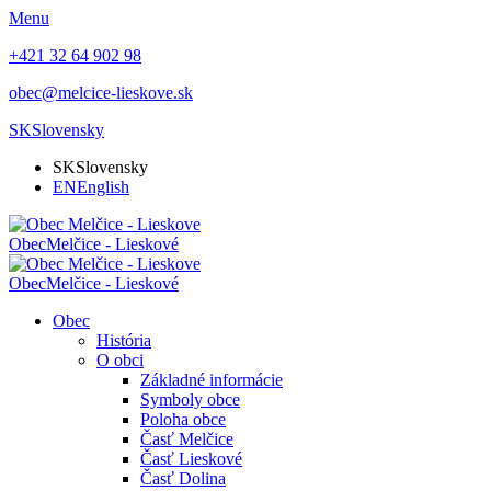
Menu
+421 32 64 902 98
obec@melcice-lieskove.sk
SK
Slovensky
SK
Slovensky
EN
English
Obec
Melčice - Lieskové
Obec
Melčice - Lieskové
Obec
História
O obci
Základné informácie
Symboly obce
Poloha obce
Časť Melčice
Časť Lieskové
Časť Dolina