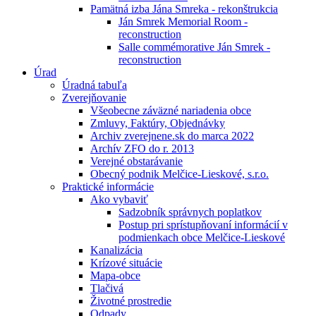
Pamätná izba Jána Smreka - rekonštrukcia
Ján Smrek Memorial Room -
reconstruction
Salle commémorative Ján Smrek -
reconstruction
Úrad
Úradná tabuľa
Zverejňovanie
Všeobecne záväzné nariadenia obce
Zmluvy, Faktúry, Objednávky
Archiv zverejnene.sk do marca 2022
Archív ZFO do r. 2013
Verejné obstarávanie
Obecný podnik Melčice-Lieskové, s.r.o.
Praktické informácie
Ako vybaviť
Sadzobník správnych poplatkov
Postup pri sprístupňovaní informácií v
podmienkach obce Melčice-Lieskové
Kanalizácia
Krízové situácie
Mapa-obce
Tlačivá
Životné prostredie
Odpady