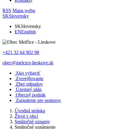
Kontakty
RSS
Mapa webu
SK
Slovensky
SK
Slovensky
EN
English
+421 32 64 902 98
obec@melcice-lieskove.sk
Ako vybaviť
Zverejňovanie
Zber odpadov
Územný plán
Obecný podnik
Zariadenie pre seniorov
Úvodná stránka
Život v obci
Smútočné oznamy
Smútočné oznámenie