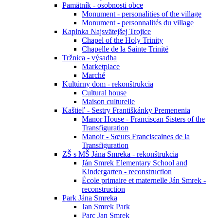
Pamätník - osobnosti obce
Monument - personalities of the village
Monument - personnalités du village
Kaplnka Najsvätejšej Trojice
Chapel of the Holy Trinity
Chapelle de la Sainte Trinité
Tržnica - výsadba
Marketplace
Marché
Kultúrny dom - rekonštrukcia
Cultural house
Maison culturelle
Kaštieľ - Sestry Františkánky Premenenia
Manor House - Franciscan Sisters of the
Transfiguration
Manoir - Sœurs Franciscaines de la
Transfiguration
ZŠ s MŠ Jána Smreka - rekonštrukcia
Ján Smrek Elementary School and
Kindergarten - reconstruction
École primaire et maternelle Ján Smrek -
reconstruction
Park Jána Smreka
Jan Smrek Park
Parc Jan Smrek