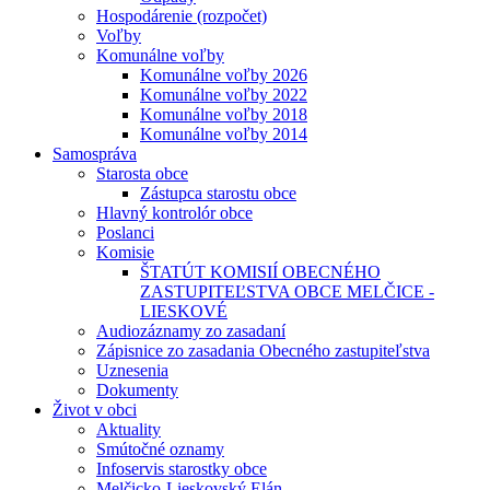
Hospodárenie (rozpočet)
Voľby
Komunálne voľby
Komunálne voľby 2026
Komunálne voľby 2022
Komunálne voľby 2018
Komunálne voľby 2014
Samospráva
Starosta obce
Zástupca starostu obce
Hlavný kontrolór obce
Poslanci
Komisie
ŠTATÚT KOMISIÍ OBECNÉHO
ZASTUPITEĽSTVA OBCE MELČICE -
LIESKOVÉ
Audiozáznamy zo zasadaní
Zápisnice zo zasadania Obecného zastupiteľstva
Uznesenia
Dokumenty
Život v obci
Aktuality
Smútočné oznamy
Infoservis starostky obce
Melčicko-Lieskovský Elán