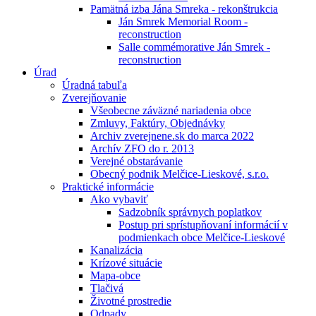
Pamätná izba Jána Smreka - rekonštrukcia
Ján Smrek Memorial Room -
reconstruction
Salle commémorative Ján Smrek -
reconstruction
Úrad
Úradná tabuľa
Zverejňovanie
Všeobecne záväzné nariadenia obce
Zmluvy, Faktúry, Objednávky
Archiv zverejnene.sk do marca 2022
Archív ZFO do r. 2013
Verejné obstarávanie
Obecný podnik Melčice-Lieskové, s.r.o.
Praktické informácie
Ako vybaviť
Sadzobník správnych poplatkov
Postup pri sprístupňovaní informácií v
podmienkach obce Melčice-Lieskové
Kanalizácia
Krízové situácie
Mapa-obce
Tlačivá
Životné prostredie
Odpady