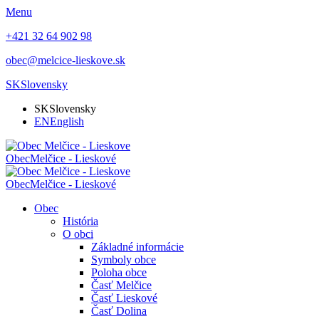
Menu
+421 32 64 902 98
obec@melcice-lieskove.sk
SK
Slovensky
SK
Slovensky
EN
English
Obec
Melčice - Lieskové
Obec
Melčice - Lieskové
Obec
História
O obci
Základné informácie
Symboly obce
Poloha obce
Časť Melčice
Časť Lieskové
Časť Dolina