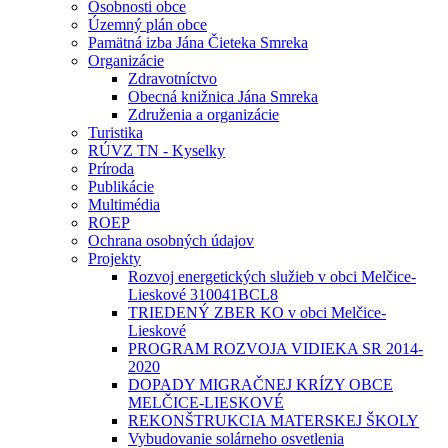
Osobnosti obce
Územný plán obce
Pamätná izba Jána Čieteka Smreka
Organizácie
Zdravotníctvo
Obecná knižnica Jána Smreka
Združenia a organizácie
Turistika
RÚVZ TN - Kyselky
Príroda
Publikácie
Multimédia
ROEP
Ochrana osobných údajov
Projekty
Rozvoj energetických služieb v obci Melčice-
Lieskové 310041BCL8
TRIEDENÝ ZBER KO v obci Melčice-
Lieskové
PROGRAM ROZVOJA VIDIEKA SR 2014-
2020
DOPADY MIGRAČNEJ KRÍZY OBCE
MELČICE-LIESKOVÉ
REKONŠTRUKCIA MATERSKEJ ŠKOLY
Vybudovanie solárneho osvetlenia