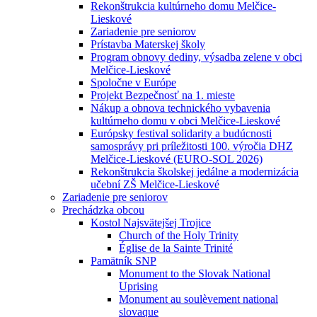
Rekonštrukcia kultúrneho domu Melčice-
Lieskové
Zariadenie pre seniorov
Prístavba Materskej školy
Program obnovy dediny, výsadba zelene v obci
Melčice-Lieskové
Spoločne v Európe
Projekt Bezpečnosť na 1. mieste
Nákup a obnova technického vybavenia
kultúrneho domu v obci Melčice-Lieskové
Európsky festival solidarity a budúcnosti
samosprávy pri príležitosti 100. výročia DHZ
Melčice-Lieskové (EURO-SOL 2026)
Rekonštrukcia školskej jedálne a modernizácia
učební ZŠ Melčice-Lieskové
Zariadenie pre seniorov
Prechádzka obcou
Kostol Najsvätejšej Trojice
Church of the Holy Trinity
Église de la Sainte Trinité
Pamätník SNP
Monument to the Slovak National
Uprising
Monument au soulèvement national
slovaque