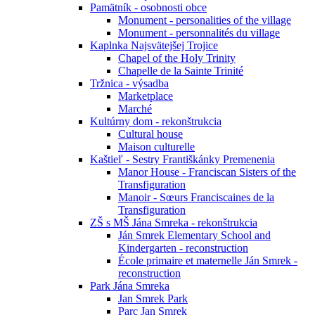
Pamätník - osobnosti obce
Monument - personalities of the village
Monument - personnalités du village
Kaplnka Najsvätejšej Trojice
Chapel of the Holy Trinity
Chapelle de la Sainte Trinité
Tržnica - výsadba
Marketplace
Marché
Kultúrny dom - rekonštrukcia
Cultural house
Maison culturelle
Kaštieľ - Sestry Františkánky Premenenia
Manor House - Franciscan Sisters of the
Transfiguration
Manoir - Sœurs Franciscaines de la
Transfiguration
ZŠ s MŠ Jána Smreka - rekonštrukcia
Ján Smrek Elementary School and
Kindergarten - reconstruction
École primaire et maternelle Ján Smrek -
reconstruction
Park Jána Smreka
Jan Smrek Park
Parc Jan Smrek