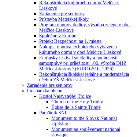
Rekonštrukcia kultúrneho domu Melčice-
Lieskové
Zariadenie pre seniorov
Prístavba Materskej školy
Program obnovy dediny, výsadba zelene v obci
Melčice-Lieskové
Spoločne v Európe
Projekt Bezpečnosť na 1. mieste
Nákup a obnova technického vybavenia
kultúrneho domu v obci Melčice-Lieskové
Európsky festival solidarity a budúcnosti
samosprávy pri príležitosti 100. výročia DHZ
Melčice-Lieskové (EURO-SOL 2026)
Rekonštrukcia školskej jedálne a modernizácia
učební ZŠ Melčice-Lieskové
Zariadenie pre seniorov
Prechádzka obcou
Kostol Najsvätejšej Trojice
Church of the Holy Trinity
Église de la Sainte Trinité
Pamätník SNP
Monument to the Slovak National
Uprising
Monument au soulèvement national
slovaque