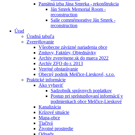
Pamätná izba Jána Smreka - rekonštrukcia
Ján Smrek Memorial Room -
reconstruction
Salle commémorative Ján Smrek -
reconstruction
Úrad
Úradná tabuľa
Zverejňovanie
Všeobecne záväzné nariadenia obce
Zmluvy, Faktúry, Objednávky
Archiv zverejnene.sk do marca 2022
Archív ZFO do r. 2013
Verejné obstarávanie
Obecný podnik Melčice-Lieskové, s.r.o.
Praktické informácie
Ako vybaviť
Sadzobník správnych poplatkov
Postup pri sprístupňovaní informácií v
podmienkach obce Melčice-Lieskové
Kanalizácia
Krízové situácie
Mapa-obce
Tlačivá
Životné prostredie
Odpady