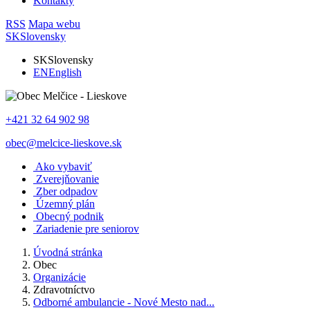
Kontakty
RSS
Mapa webu
SK
Slovensky
SK
Slovensky
EN
English
+421 32 64 902 98
obec@melcice-lieskove.sk
Ako vybaviť
Zverejňovanie
Zber odpadov
Územný plán
Obecný podnik
Zariadenie pre seniorov
Úvodná stránka
Obec
Organizácie
Zdravotníctvo
Odborné ambulancie - Nové Mesto nad...