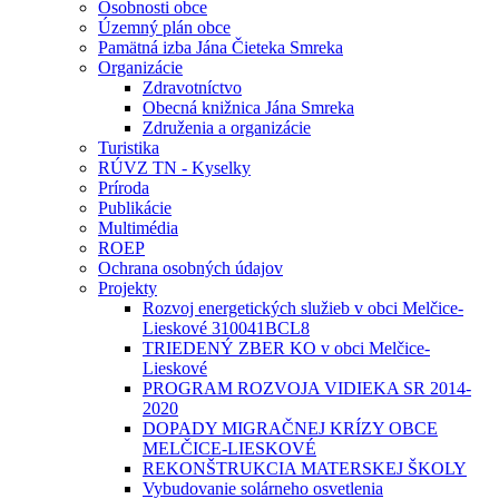
Osobnosti obce
Územný plán obce
Pamätná izba Jána Čieteka Smreka
Organizácie
Zdravotníctvo
Obecná knižnica Jána Smreka
Združenia a organizácie
Turistika
RÚVZ TN - Kyselky
Príroda
Publikácie
Multimédia
ROEP
Ochrana osobných údajov
Projekty
Rozvoj energetických služieb v obci Melčice-
Lieskové 310041BCL8
TRIEDENÝ ZBER KO v obci Melčice-
Lieskové
PROGRAM ROZVOJA VIDIEKA SR 2014-
2020
DOPADY MIGRAČNEJ KRÍZY OBCE
MELČICE-LIESKOVÉ
REKONŠTRUKCIA MATERSKEJ ŠKOLY
Vybudovanie solárneho osvetlenia