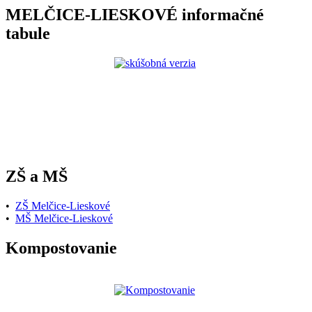
MELČICE-LIESKOVÉ informačné
tabule
ZŠ a MŠ
•
ZŠ Melčice-Lieskové
•
MŠ Melčice-Lieskové
Kompostovanie