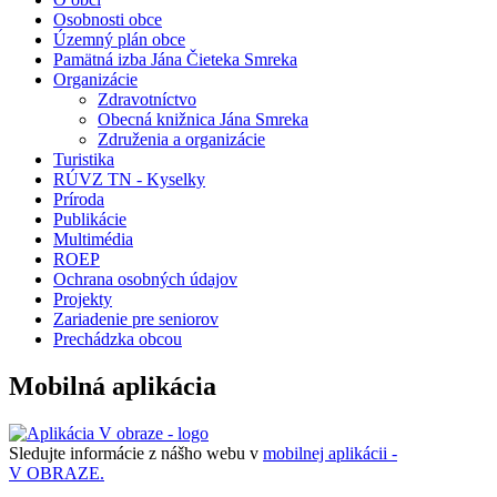
Osobnosti obce
Územný plán obce
Pamätná izba Jána Čieteka Smreka
Organizácie
Zdravotníctvo
Obecná knižnica Jána Smreka
Združenia a organizácie
Turistika
RÚVZ TN - Kyselky
Príroda
Publikácie
Multimédia
ROEP
Ochrana osobných údajov
Projekty
Zariadenie pre seniorov
Prechádzka obcou
Mobilná aplikácia
Sledujte informácie z nášho webu v
mobilnej aplikácii -
V OBRAZE.