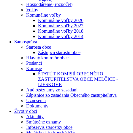
Hospodárenie (rozpočet)
Voľby
Komunálne voľby
Komunálne voľby 2026
Komunálne voľby 2022
Komunálne voľby 2018
Komunálne voľby 2014
Samospráva
Starosta obce
Zástupca starostu obce
Hlavný kontrolór obce
Poslanci
Komisie
ŠTATÚT KOMISIÍ OBECNÉHO
ZASTUPITEĽSTVA OBCE MELČICE -
LIESKOVÉ
Audiozáznamy zo zasadaní
Zápisnice zo zasadania Obecného zastupiteľstva
Uznesenia
Dokumenty
Život v obci
Aktuality
Smútočné oznamy
Infoservis starostky obce
Melčicko-Lieskovský Elán