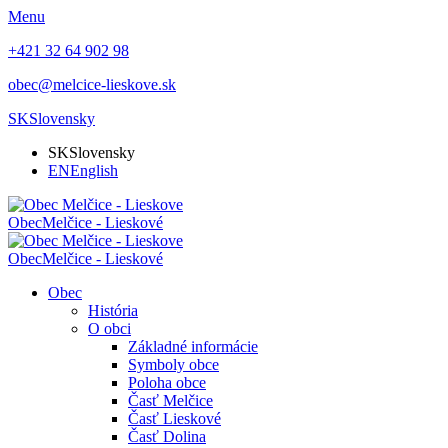
Menu
+421 32 64 902 98
obec@melcice-lieskove.sk
SK
Slovensky
SK
Slovensky
EN
English
Obec
Melčice - Lieskové
Obec
Melčice - Lieskové
Obec
História
O obci
Základné informácie
Symboly obce
Poloha obce
Časť Melčice
Časť Lieskové
Časť Dolina