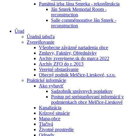
Pamätná izba Jána Smreka - rekonštrukcia
Ján Smrek Memorial Room -
reconstruction
Salle commémorative Ján Smrek -
reconstruction
Úrad
Úradná tabuľa
Zverejňovanie
Všeobecne záväzné nariadenia obce
Zmluvy, Faktúry, Objednávky
Archiv zverejnene.sk do marca 2022
Archív ZFO do r. 2013
Verejné obstarávanie
Obecný podnik Melčice-Lieskové, s.r.o.
Praktické informácie
Ako vybaviť
Sadzobník správnych poplatkov
Postup pri sprístupňovaní informácií v
podmienkach obce Melčice-Lieskové
Kanalizácia
Krízové situácie
Mapa-obce
Tlačivá
Životné prostredie
Odpady