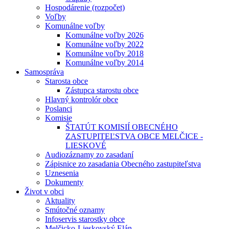
Hospodárenie (rozpočet)
Voľby
Komunálne voľby
Komunálne voľby 2026
Komunálne voľby 2022
Komunálne voľby 2018
Komunálne voľby 2014
Samospráva
Starosta obce
Zástupca starostu obce
Hlavný kontrolór obce
Poslanci
Komisie
ŠTATÚT KOMISIÍ OBECNÉHO
ZASTUPITEĽSTVA OBCE MELČICE -
LIESKOVÉ
Audiozáznamy zo zasadaní
Zápisnice zo zasadania Obecného zastupiteľstva
Uznesenia
Dokumenty
Život v obci
Aktuality
Smútočné oznamy
Infoservis starostky obce
Melčicko-Lieskovský Elán