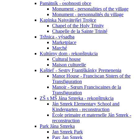
Pamätník - osobnosti obce
Monument - personalities of the village
Monument - personnalités du village
Kaplnka Najsvätejšej Trojice
Chapel of the Holy Trinity
Chapelle de la Sainte Trinité
Tržnica - výsadba
Marketplace
Marché
Kultúrny dom - rekonštrukcia
Cultural house
Maison culturelle
Kaštieľ - Sestry Františkánky Premenenia
Manor House - Franciscan Sisters of the
Transfiguration
Manoir - Sœurs Franciscaines de la
Transfiguration
ZŠ s MŠ Jána Smreka - rekonštrukcia
Ján Smrek Elementary School and
Kindergarten - reconstruction
École primaire et maternelle Ján Smrek -
reconstruction
Park Jána Smreka
Jan Smrek Park
Parc Jan Smrek