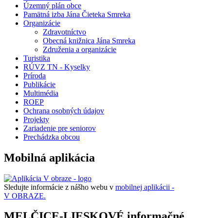
Územný plán obce
Pamätná izba Jána Čieteka Smreka
Organizácie
Zdravotníctvo
Obecná knižnica Jána Smreka
Združenia a organizácie
Turistika
RÚVZ TN - Kyselky
Príroda
Publikácie
Multimédia
ROEP
Ochrana osobných údajov
Projekty
Zariadenie pre seniorov
Prechádzka obcou
Mobilná aplikácia
Sledujte informácie z nášho webu v
mobilnej aplikácii -
V OBRAZE.
MELČICE-LIESKOVÉ informačné