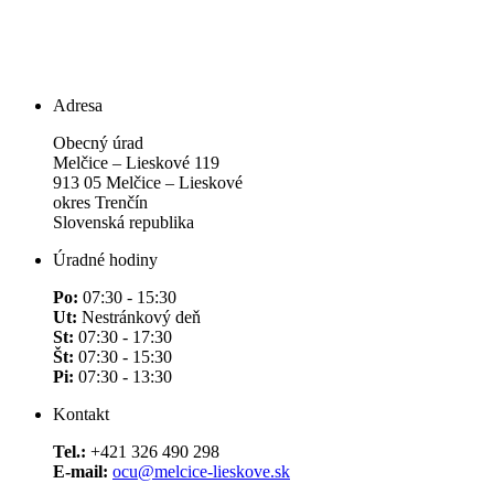
Adresa
Obecný úrad
Melčice – Lieskové 119
913 05 Melčice – Lieskové
okres Trenčín
Slovenská republika
Úradné hodiny
Po:
07:30 - 15:30
Ut:
Nestránkový deň
St:
07:30 - 17:30
Št:
07:30 - 15:30
Pi:
07:30 - 13:30
Kontakt
Tel.:
+421 326 490 298
E-mail:
ocu@melcice-lieskove.sk