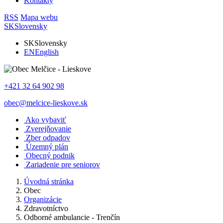
Kontakty
RSS
Mapa webu
SK
Slovensky
SK
Slovensky
EN
English
+421 32 64 902 98
obec@melcice-lieskove.sk
Ako vybaviť
Zverejňovanie
Zber odpadov
Územný plán
Obecný podnik
Zariadenie pre seniorov
Úvodná stránka
Obec
Organizácie
Zdravotníctvo
Odborné ambulancie - Trenčín