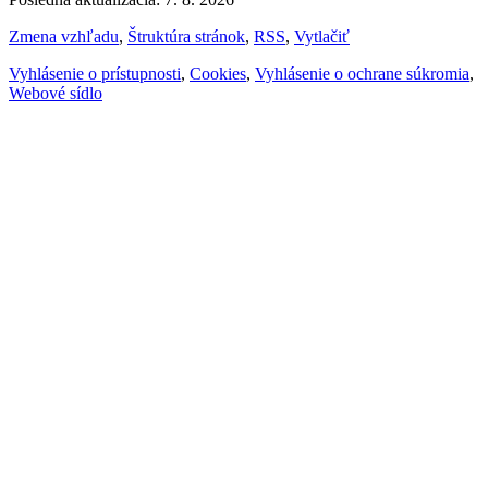
Zmena vzhľadu
,
Štruktúra stránok
,
RSS
,
Vytlačiť
Vyhlásenie o prístupnosti
,
Cookies
,
Vyhlásenie o ochrane súkromia
,
Webové sídlo