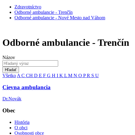
Zdravotníctvo
Odborné ambulancie - Trenčín
Odborné ambulancie - Nové Mesto nad Váhom
Odborné ambulancie - Trenčín
Názov
Hľadať
Všetko
A
C
CH
D
E
F
G
H
I
K
L
M
N
O
P
R
S
U
Cievna ambulancia
Dr.Novák
Obec
História
O obci
Osobnosti obce