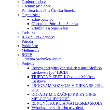
Osobnosti obce
Územný plán obce
Pamätná izba Jána Čieteka Smreka
Organizácie
Zdravotníctvo
Obecná knižnica Jána Smreka
Združenia a organizácie
Turistika
RÚVZ TN - Kyselky
Príroda
Publikácie
Multimédia
ROEP
Ochrana osobných údajov
Projekty
Rozvoj energetických služieb v obci Melčice-
Lieskové 310041BCL8
TRIEDENÝ ZBER KO v obci Melčice-
Lieskové
PROGRAM ROZVOJA VIDIEKA SR 2014-
2020
DOPADY MIGRAČNEJ KRÍZY OBCE
MELČICE-LIESKOVÉ
REKONŠTRUKCIA MATERSKEJ ŠKOLY
Vybudovanie solárneho osvetlenia