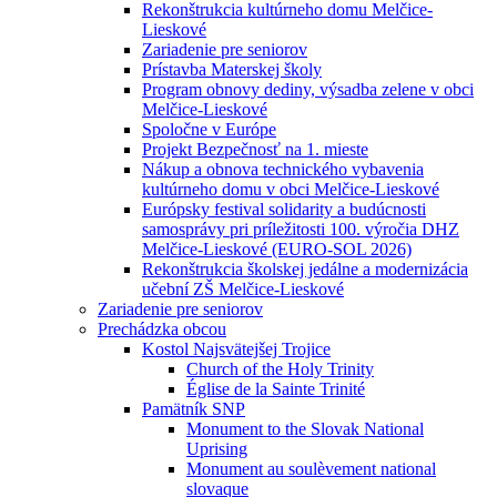
Rekonštrukcia kultúrneho domu Melčice-
Lieskové
Zariadenie pre seniorov
Prístavba Materskej školy
Program obnovy dediny, výsadba zelene v obci
Melčice-Lieskové
Spoločne v Európe
Projekt Bezpečnosť na 1. mieste
Nákup a obnova technického vybavenia
kultúrneho domu v obci Melčice-Lieskové
Európsky festival solidarity a budúcnosti
samosprávy pri príležitosti 100. výročia DHZ
Melčice-Lieskové (EURO-SOL 2026)
Rekonštrukcia školskej jedálne a modernizácia
učební ZŠ Melčice-Lieskové
Zariadenie pre seniorov
Prechádzka obcou
Kostol Najsvätejšej Trojice
Church of the Holy Trinity
Église de la Sainte Trinité
Pamätník SNP
Monument to the Slovak National
Uprising
Monument au soulèvement national
slovaque