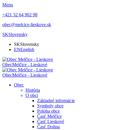
Menu
+421 32 64 902 98
obec@melcice-lieskove.sk
SK
Slovensky
SK
Slovensky
EN
English
Obec
Melčice - Lieskové
Obec
Melčice - Lieskové
Obec
História
O obci
Základné informácie
Symboly obce
Poloha obce
Časť Melčice
Časť Lieskové
Časť Dolina