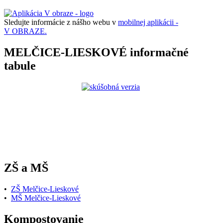
Sledujte informácie z nášho webu v
mobilnej aplikácii -
V OBRAZE.
MELČICE-LIESKOVÉ informačné
tabule
ZŠ a MŠ
•
ZŠ Melčice-Lieskové
•
MŠ Melčice-Lieskové
Kompostovanie