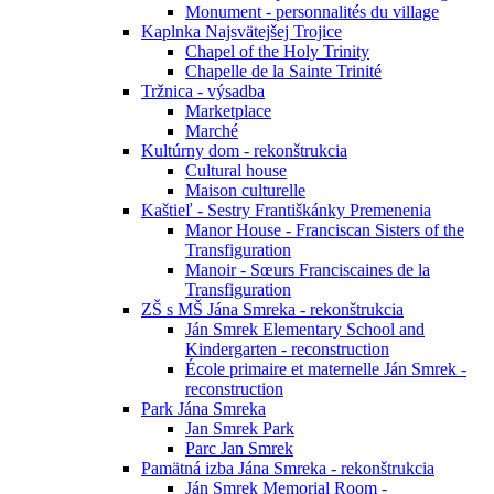
Monument - personnalités du village
Kaplnka Najsvätejšej Trojice
Chapel of the Holy Trinity
Chapelle de la Sainte Trinité
Tržnica - výsadba
Marketplace
Marché
Kultúrny dom - rekonštrukcia
Cultural house
Maison culturelle
Kaštieľ - Sestry Františkánky Premenenia
Manor House - Franciscan Sisters of the
Transfiguration
Manoir - Sœurs Franciscaines de la
Transfiguration
ZŠ s MŠ Jána Smreka - rekonštrukcia
Ján Smrek Elementary School and
Kindergarten - reconstruction
École primaire et maternelle Ján Smrek -
reconstruction
Park Jána Smreka
Jan Smrek Park
Parc Jan Smrek
Pamätná izba Jána Smreka - rekonštrukcia
Ján Smrek Memorial Room -