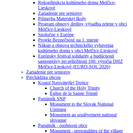
Rekonštrukcia kultúrneho domu Melčice-
Lieskové
Zariadenie pre seniorov
Prístavba Materskej školy
Program obnovy dediny, výsadba zelene v obci
Melčice-Lieskové
Spoločne v Európe
Projekt Bezpečnosť na 1. mieste
Nákup a obnova technického vybavenia
kultúrneho domu v obci Melčice-Lieskové
Európsky festival solidarity a budúcnosti
samosprávy pri príležitosti 100. výročia DHZ
Melčice-Lieskové (EURO-SOL 2026)
Zariadenie pre seniorov
Prechádzka obcou
Kostol Najsvätejšej Trojice
Church of the Holy Trinity
Église de la Sainte Trinité
Pamätník SNP
Monument to the Slovak National
Uprising
Monument au soulèvement national
slovaque
Pamätník - osobnosti obce
Monument - personalities of the village