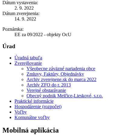
Dátum vystavenia:
2. 9. 2022
Dátum zverejnenia:
14. 9. 2022
Poznámka:
EE za 09/2022 - objekty OcU
Úrad
Úradná tabuľa
Zverejňovanie
Všeobecne záväzné nariadenia obce
Zmluvy, Faktúry, Objednávky
Archiv zverejnene.sk do marca 2022
Archív ZFO do r. 2013
Verejné obstarávanie
Obecný podnik Melčice-Lieskové, s.r.o.
Praktické informácie
Hospodárenie (rozpočet)
Voľby
Komunálne voľby
Mobilná aplikácia