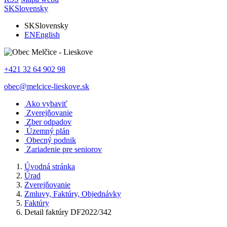
SK
Slovensky
SK
Slovensky
EN
English
+421 32 64 902 98
obec@melcice-lieskove.sk
Ako vybaviť
Zverejňovanie
Zber odpadov
Územný plán
Obecný podnik
Zariadenie pre seniorov
Úvodná stránka
Úrad
Zverejňovanie
Zmluvy, Faktúry, Objednávky
Faktúry
Detail faktúry DF2022/342