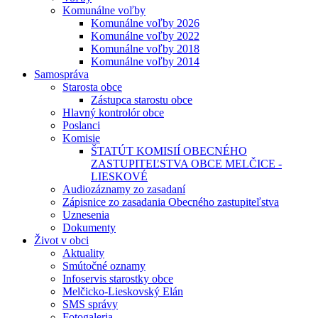
Komunálne voľby
Komunálne voľby 2026
Komunálne voľby 2022
Komunálne voľby 2018
Komunálne voľby 2014
Samospráva
Starosta obce
Zástupca starostu obce
Hlavný kontrolór obce
Poslanci
Komisie
ŠTATÚT KOMISIÍ OBECNÉHO
ZASTUPITEĽSTVA OBCE MELČICE -
LIESKOVÉ
Audiozáznamy zo zasadaní
Zápisnice zo zasadania Obecného zastupiteľstva
Uznesenia
Dokumenty
Život v obci
Aktuality
Smútočné oznamy
Infoservis starostky obce
Melčicko-Lieskovský Elán
SMS správy
Fotogaleria