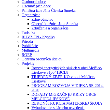
Osobnosti obce
Územný plán obce
Pamätná izba Jána Čieteka Smreka
Organizácie
Zdravotníctvo
Obecná knižnica Jána Smreka
Združenia a organizácie
Turistika
RÚVZ TN - Kyselky
Príroda
Publikácie
Multimédia
ROEP
Ochrana osobných údajov
Projekty
Rozvoj energetických služieb v obci Melčice-
Lieskové 310041BCL8
TRIEDENÝ ZBER KO v obci Melčice-
Lieskové
PROGRAM ROZVOJA VIDIEKA SR 2014-
2020
DOPADY MIGRAČNEJ KRÍZY OBCE
MELČICE-LIESKOVÉ
REKONŠTRUKCIA MATERSKEJ ŠKOLY
Vybudovanie solárneho osvetlenia