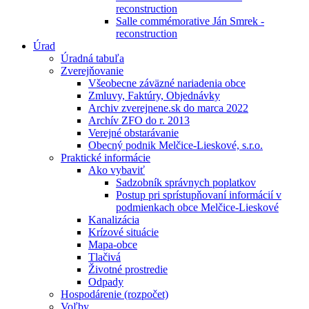
reconstruction
Salle commémorative Ján Smrek -
reconstruction
Úrad
Úradná tabuľa
Zverejňovanie
Všeobecne záväzné nariadenia obce
Zmluvy, Faktúry, Objednávky
Archiv zverejnene.sk do marca 2022
Archív ZFO do r. 2013
Verejné obstarávanie
Obecný podnik Melčice-Lieskové, s.r.o.
Praktické informácie
Ako vybaviť
Sadzobník správnych poplatkov
Postup pri sprístupňovaní informácií v
podmienkach obce Melčice-Lieskové
Kanalizácia
Krízové situácie
Mapa-obce
Tlačivá
Životné prostredie
Odpady
Hospodárenie (rozpočet)
Voľby