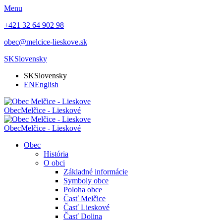
Menu
+421 32 64 902 98
obec@melcice-lieskove.sk
SK
Slovensky
SK
Slovensky
EN
English
Obec
Melčice - Lieskové
Obec
Melčice - Lieskové
Obec
História
O obci
Základné informácie
Symboly obce
Poloha obce
Časť Melčice
Časť Lieskové
Časť Dolina