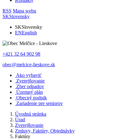
Kontakty
RSS
Mapa webu
SK
Slovensky
SK
Slovensky
EN
English
+421 32 64 902 98
obec@melcice-lieskove.sk
Ako vybaviť
Zverejňovanie
Zber odpadov
Územný plán
Obecný podnik
Zariadenie pre seniorov
Úvodná stránka
Úrad
Zverejňovanie
Zmluvy, Faktúry, Objednávky
Faktúry