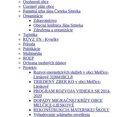
Osobnosti obce
Územný plán obce
Pamätná izba Jána Čieteka Smreka
Organizácie
Zdravotníctvo
Obecná knižnica Jána Smreka
Združenia a organizácie
Turistika
RÚVZ TN - Kyselky
Príroda
Publikácie
Multimédia
ROEP
Ochrana osobných údajov
Projekty
Rozvoj energetických služieb v obci Melčice-
Lieskové 310041BCL8
TRIEDENÝ ZBER KO v obci Melčice-
Lieskové
PROGRAM ROZVOJA VIDIEKA SR 2014-
2020
DOPADY MIGRAČNEJ KRÍZY OBCE
MELČICE-LIESKOVÉ
REKONŠTRUKCIA MATERSKEJ ŠKOLY
Vybudovanie solárneho osvetlenia