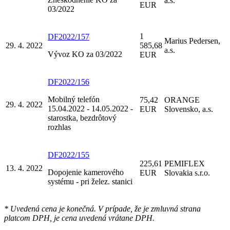
a.s.
EUR
03/2022
1
DF2022/157
Marius Pedersen,
29. 4. 2022
585,68
a.s.
Vývoz KO za 03/2022
EUR
DF2022/156
Mobilný telefón
75,42
ORANGE
29. 4. 2022
15.04.2022 - 14.05.2022 -
EUR
Slovensko, a.s.
starostka, bezdrôtový
rozhlas
DF2022/155
225,61
PEMIFLEX
13. 4. 2022
Dopojenie kamerového
EUR
Slovakia s.r.o.
systému - pri želez. stanici
* Uvedená cena je konečná. V prípade, že je zmluvná strana
platcom DPH, je cena uvedená vrátane DPH.