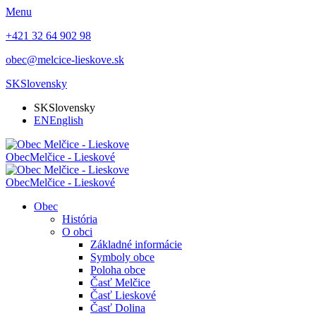
Menu
+421 32 64 902 98
obec@melcice-lieskove.sk
SK
Slovensky
SK
Slovensky
EN
English
Obec
Melčice - Lieskové
Obec
Melčice - Lieskové
Obec
História
O obci
Základné informácie
Symboly obce
Poloha obce
Časť Melčice
Časť Lieskové
Časť Dolina