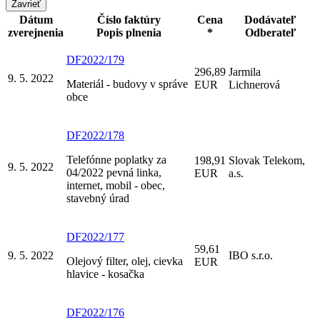
Zavrieť
Dátum
Číslo faktúry
Cena
Dodávateľ
zverejnenia
Popis plnenia
*
Odberateľ
DF2022/179
296,89
Jarmila
9. 5. 2022
Materiál - budovy v správe
EUR
Lichnerová
obce
DF2022/178
Telefónne poplatky za
198,91
Slovak Telekom,
9. 5. 2022
04/2022 pevná linka,
EUR
a.s.
internet, mobil - obec,
stavebný úrad
DF2022/177
59,61
9. 5. 2022
IBO s.r.o.
Olejový filter, olej, cievka
EUR
hlavice - kosačka
DF2022/176