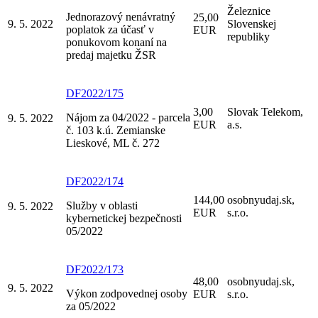
Železnice
Jednorazový nenávratný
25,00
9. 5. 2022
Slovenskej
poplatok za účasť v
EUR
republiky
ponukovom konaní na
predaj majetku ŽSR
DF2022/175
3,00
Slovak Telekom,
Nájom za 04/2022 - parcela
9. 5. 2022
EUR
a.s.
č. 103 k.ú. Zemianske
Lieskové, ML č. 272
DF2022/174
144,00
osobnyudaj.sk,
Služby v oblasti
9. 5. 2022
EUR
s.r.o.
kybernetickej bezpečnosti
05/2022
DF2022/173
48,00
osobnyudaj.sk,
9. 5. 2022
Výkon zodpovednej osoby
EUR
s.r.o.
za 05/2022