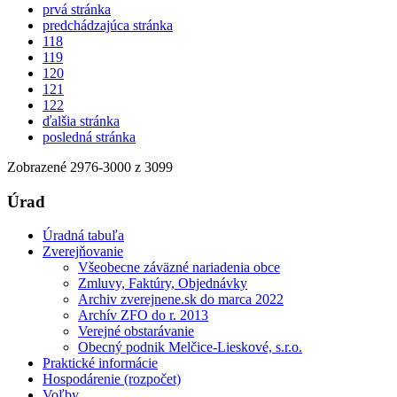
prvá stránka
predchádzajúca stránka
118
119
120
121
122
ďalšia stránka
posledná stránka
Zobrazené
2976
-
3000
z 3099
Úrad
Úradná tabuľa
Zverejňovanie
Všeobecne záväzné nariadenia obce
Zmluvy, Faktúry, Objednávky
Archiv zverejnene.sk do marca 2022
Archív ZFO do r. 2013
Verejné obstarávanie
Obecný podnik Melčice-Lieskové, s.r.o.
Praktické informácie
Hospodárenie (rozpočet)
Voľby