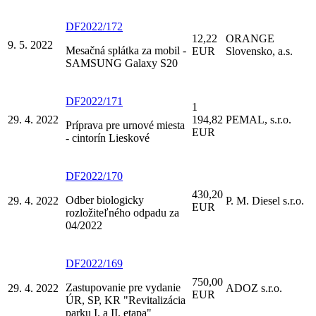
DF2022/172
12,22
ORANGE
9. 5. 2022
Mesačná splátka za mobil -
EUR
Slovensko, a.s.
SAMSUNG Galaxy S20
DF2022/171
1
29. 4. 2022
194,82
PEMAL, s.r.o.
Príprava pre urnové miesta
EUR
- cintorín Lieskové
DF2022/170
430,20
Odber biologicky
29. 4. 2022
P. M. Diesel s.r.o.
EUR
rozložiteľného odpadu za
04/2022
DF2022/169
750,00
Zastupovanie pre vydanie
29. 4. 2022
ADOZ s.r.o.
EUR
ÚR, SP, KR "Revitalizácia
parku I. a II. etapa"