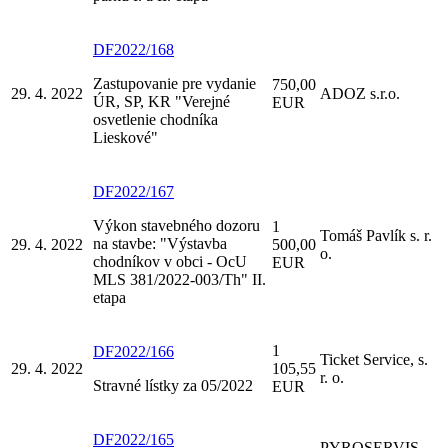
DF2022/168
Zastupovanie pre vydanie
750,00
29. 4. 2022
ADOZ s.r.o.
ÚR, SP, KR "Verejné
EUR
osvetlenie chodníka
Lieskové"
DF2022/167
Výkon stavebného dozoru
1
Tomáš Pavlík s. r.
na stavbe: "Výstavba
29. 4. 2022
500,00
o.
chodníkov v obci - OcU
EUR
MLS 381/2022-003/Th" II.
etapa
1
DF2022/166
Ticket Service, s.
29. 4. 2022
105,55
r. o.
Stravné lístky za 05/2022
EUR
DF2022/165
PYROSERVIS