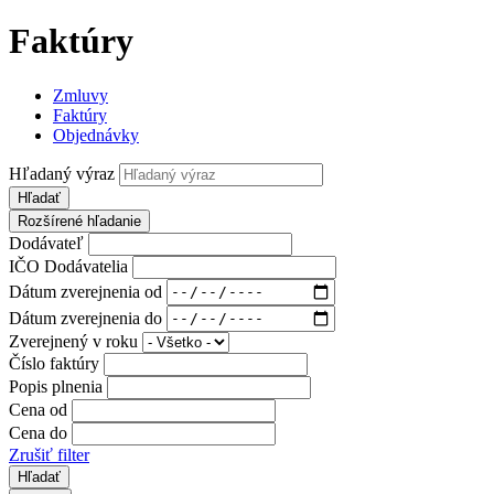
Faktúry
Zmluvy
Faktúry
Objednávky
Hľadaný výraz
Hľadať
Rozšírené hľadanie
Dodávateľ
IČO Dodávatelia
Dátum zverejnenia od
Dátum zverejnenia do
Zverejnený v roku
Číslo faktúry
Popis plnenia
Cena od
Cena do
Zrušiť filter