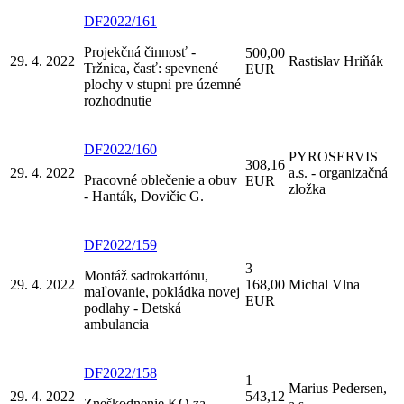
DF2022/161
Projekčná činnosť -
500,00
29. 4. 2022
Rastislav Hriňák
Tržnica, časť: spevnené
EUR
plochy v stupni pre územné
rozhodnutie
DF2022/160
PYROSERVIS
308,16
29. 4. 2022
a.s. - organizačná
Pracovné oblečenie a obuv
EUR
zložka
- Hanták, Dovičic G.
DF2022/159
3
Montáž sadrokartónu,
29. 4. 2022
168,00
Michal Vlna
maľovanie, pokládka novej
EUR
podlahy - Detská
ambulancia
DF2022/158
1
Marius Pedersen,
29. 4. 2022
543,12
Zneškodnenie KO za