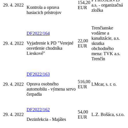
154,20
29. 4. 2022
a.s. - organizačná
Kontrola a oprava
EUR
zložka
hasiacich prístrojov
Trenčianske
vodárne a
DF2022/164
kanalizácie, a.s.
22,00
Vyjadrenie k PD "Verejné
29. 4. 2022
skratka
EUR
osvetlenie chodníka
obchodného
Lieskové"
mena: TVK a.s.
Trenčín
DF2022/163
516,00
Oprava osobného
29. 4. 2022
LMcar, s. r. o.
EUR
automobilu - výmena servo
čerpadla
DF2022/162
54,00
29. 4. 2022
L.Z. Bošáca, s.r.o.
EUR
Dezinfekcia - Majáles