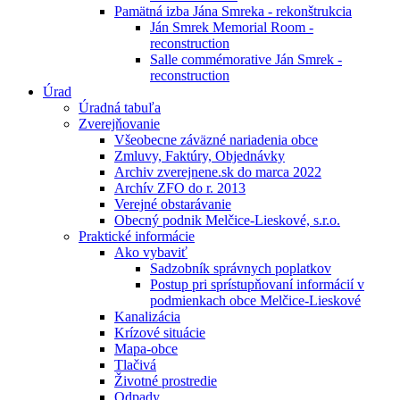
Pamätná izba Jána Smreka - rekonštrukcia
Ján Smrek Memorial Room -
reconstruction
Salle commémorative Ján Smrek -
reconstruction
Úrad
Úradná tabuľa
Zverejňovanie
Všeobecne záväzné nariadenia obce
Zmluvy, Faktúry, Objednávky
Archiv zverejnene.sk do marca 2022
Archív ZFO do r. 2013
Verejné obstarávanie
Obecný podnik Melčice-Lieskové, s.r.o.
Praktické informácie
Ako vybaviť
Sadzobník správnych poplatkov
Postup pri sprístupňovaní informácií v
podmienkach obce Melčice-Lieskové
Kanalizácia
Krízové situácie
Mapa-obce
Tlačivá
Životné prostredie
Odpady