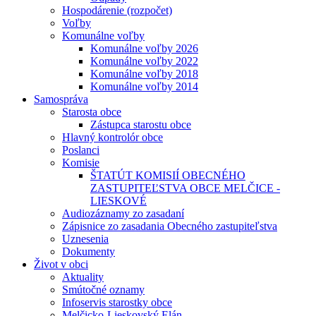
Hospodárenie (rozpočet)
Voľby
Komunálne voľby
Komunálne voľby 2026
Komunálne voľby 2022
Komunálne voľby 2018
Komunálne voľby 2014
Samospráva
Starosta obce
Zástupca starostu obce
Hlavný kontrolór obce
Poslanci
Komisie
ŠTATÚT KOMISIÍ OBECNÉHO
ZASTUPITEĽSTVA OBCE MELČICE -
LIESKOVÉ
Audiozáznamy zo zasadaní
Zápisnice zo zasadania Obecného zastupiteľstva
Uznesenia
Dokumenty
Život v obci
Aktuality
Smútočné oznamy
Infoservis starostky obce
Melčicko-Lieskovský Elán