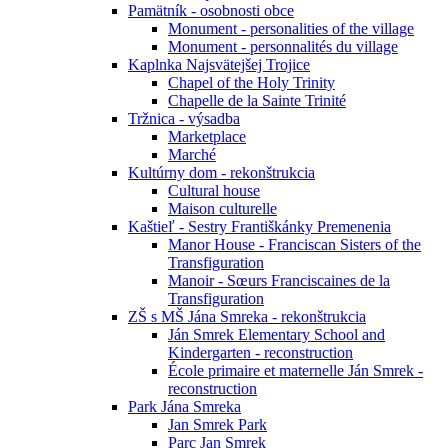
Pamätník - osobnosti obce
Monument - personalities of the village
Monument - personnalités du village
Kaplnka Najsvätejšej Trojice
Chapel of the Holy Trinity
Chapelle de la Sainte Trinité
Tržnica - výsadba
Marketplace
Marché
Kultúrny dom - rekonštrukcia
Cultural house
Maison culturelle
Kaštieľ - Sestry Františkánky Premenenia
Manor House - Franciscan Sisters of the
Transfiguration
Manoir - Sœurs Franciscaines de la
Transfiguration
ZŠ s MŠ Jána Smreka - rekonštrukcia
Ján Smrek Elementary School and
Kindergarten - reconstruction
École primaire et maternelle Ján Smrek -
reconstruction
Park Jána Smreka
Jan Smrek Park
Parc Jan Smrek