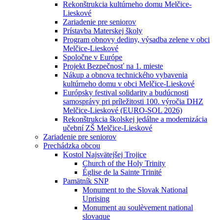
Rekonštrukcia kultúrneho domu Melčice-
Lieskové
Zariadenie pre seniorov
Prístavba Materskej školy
Program obnovy dediny, výsadba zelene v obci
Melčice-Lieskové
Spoločne v Európe
Projekt Bezpečnosť na 1. mieste
Nákup a obnova technického vybavenia
kultúrneho domu v obci Melčice-Lieskové
Európsky festival solidarity a budúcnosti
samosprávy pri príležitosti 100. výročia DHZ
Melčice-Lieskové (EURO-SOL 2026)
Rekonštrukcia školskej jedálne a modernizácia
učební ZŠ Melčice-Lieskové
Zariadenie pre seniorov
Prechádzka obcou
Kostol Najsvätejšej Trojice
Church of the Holy Trinity
Église de la Sainte Trinité
Pamätník SNP
Monument to the Slovak National
Uprising
Monument au soulèvement national
slovaque