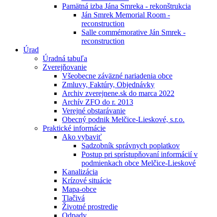
Pamätná izba Jána Smreka - rekonštrukcia
Ján Smrek Memorial Room -
reconstruction
Salle commémorative Ján Smrek -
reconstruction
Úrad
Úradná tabuľa
Zverejňovanie
Všeobecne záväzné nariadenia obce
Zmluvy, Faktúry, Objednávky
Archiv zverejnene.sk do marca 2022
Archív ZFO do r. 2013
Verejné obstarávanie
Obecný podnik Melčice-Lieskové, s.r.o.
Praktické informácie
Ako vybaviť
Sadzobník správnych poplatkov
Postup pri sprístupňovaní informácií v
podmienkach obce Melčice-Lieskové
Kanalizácia
Krízové situácie
Mapa-obce
Tlačivá
Životné prostredie
Odpady