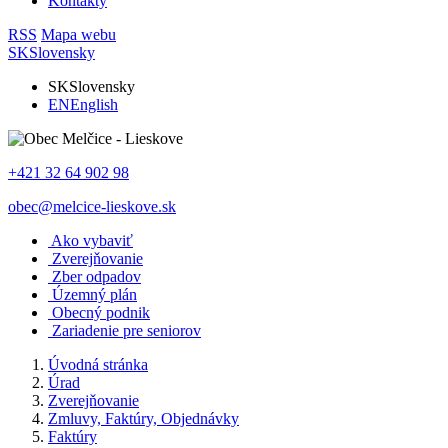
Kontakty
RSS
Mapa webu
SK
Slovensky
SK
Slovensky
EN
English
+421 32 64 902 98
obec@melcice-lieskove.sk
Ako vybaviť
Zverejňovanie
Zber odpadov
Územný plán
Obecný podnik
Zariadenie pre seniorov
Úvodná stránka
Úrad
Zverejňovanie
Zmluvy, Faktúry, Objednávky
Faktúry