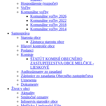
Hospodárenie (rozpočet)
Voľby
Komunálne voľby
Komunálne voľby 2026
Komunálne voľby 2022
Komunálne voľby 2018
Komunálne voľby 2014
Samospráva
Starosta obce
Zástupca starostu obce
Hlavný kontrolór obce
Poslanci
Komisie
ŠTATÚT KOMISIÍ OBECNÉHO
ZASTUPITEĽSTVA OBCE MELČICE -
LIESKOVÉ
Audiozáznamy zo zasadaní
Zápisnice zo zasadania Obecného zastupiteľstva
Uznesenia
Dokumenty
Život v obci
Aktuality
Smútočné oznamy
Infoservis starostky obce
Melčicko-Lieskovský Elán