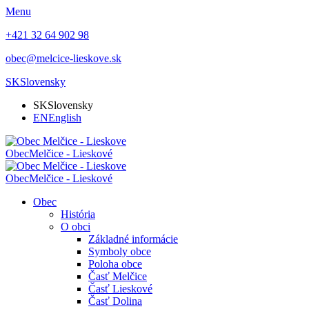
Menu
+421 32 64 902 98
obec@melcice-lieskove.sk
SK
Slovensky
SK
Slovensky
EN
English
Obec
Melčice - Lieskové
Obec
Melčice - Lieskové
Obec
História
O obci
Základné informácie
Symboly obce
Poloha obce
Časť Melčice
Časť Lieskové
Časť Dolina