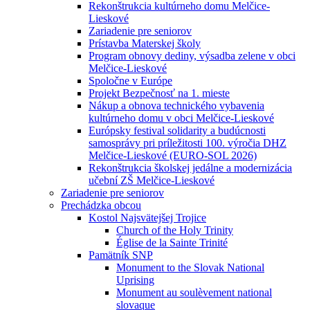
Rekonštrukcia kultúrneho domu Melčice-
Lieskové
Zariadenie pre seniorov
Prístavba Materskej školy
Program obnovy dediny, výsadba zelene v obci
Melčice-Lieskové
Spoločne v Európe
Projekt Bezpečnosť na 1. mieste
Nákup a obnova technického vybavenia
kultúrneho domu v obci Melčice-Lieskové
Európsky festival solidarity a budúcnosti
samosprávy pri príležitosti 100. výročia DHZ
Melčice-Lieskové (EURO-SOL 2026)
Rekonštrukcia školskej jedálne a modernizácia
učební ZŠ Melčice-Lieskové
Zariadenie pre seniorov
Prechádzka obcou
Kostol Najsvätejšej Trojice
Church of the Holy Trinity
Église de la Sainte Trinité
Pamätník SNP
Monument to the Slovak National
Uprising
Monument au soulèvement national
slovaque