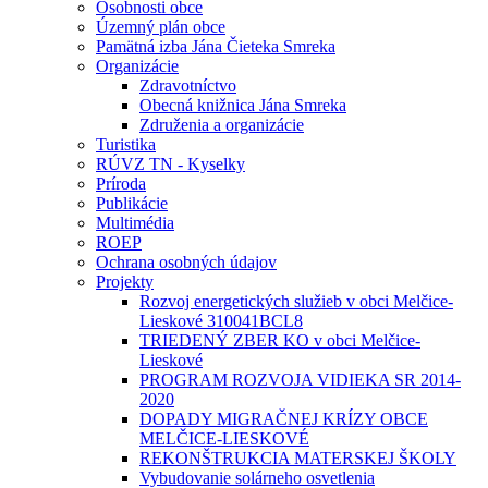
Osobnosti obce
Územný plán obce
Pamätná izba Jána Čieteka Smreka
Organizácie
Zdravotníctvo
Obecná knižnica Jána Smreka
Združenia a organizácie
Turistika
RÚVZ TN - Kyselky
Príroda
Publikácie
Multimédia
ROEP
Ochrana osobných údajov
Projekty
Rozvoj energetických služieb v obci Melčice-
Lieskové 310041BCL8
TRIEDENÝ ZBER KO v obci Melčice-
Lieskové
PROGRAM ROZVOJA VIDIEKA SR 2014-
2020
DOPADY MIGRAČNEJ KRÍZY OBCE
MELČICE-LIESKOVÉ
REKONŠTRUKCIA MATERSKEJ ŠKOLY
Vybudovanie solárneho osvetlenia