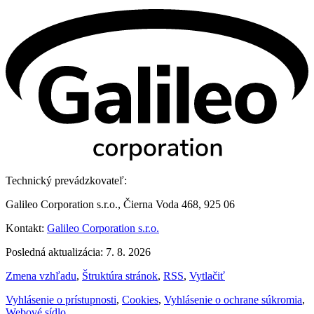
Technický prevádzkovateľ:
Galileo Corporation s.r.o., Čierna Voda 468, 925 06
Kontakt:
Galileo Corporation s.r.o.
Posledná aktualizácia: 7. 8. 2026
Zmena vzhľadu
,
Štruktúra stránok
,
RSS
,
Vytlačiť
Vyhlásenie o prístupnosti
,
Cookies
,
Vyhlásenie o ochrane súkromia
,
Webové sídlo