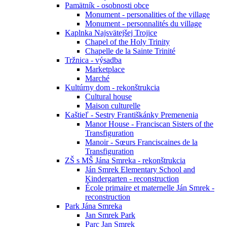
Pamätník - osobnosti obce
Monument - personalities of the village
Monument - personnalités du village
Kaplnka Najsvätejšej Trojice
Chapel of the Holy Trinity
Chapelle de la Sainte Trinité
Tržnica - výsadba
Marketplace
Marché
Kultúrny dom - rekonštrukcia
Cultural house
Maison culturelle
Kaštieľ - Sestry Františkánky Premenenia
Manor House - Franciscan Sisters of the
Transfiguration
Manoir - Sœurs Franciscaines de la
Transfiguration
ZŠ s MŠ Jána Smreka - rekonštrukcia
Ján Smrek Elementary School and
Kindergarten - reconstruction
École primaire et maternelle Ján Smrek -
reconstruction
Park Jána Smreka
Jan Smrek Park
Parc Jan Smrek