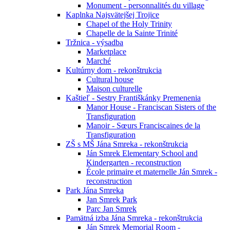
Monument - personnalités du village
Kaplnka Najsvätejšej Trojice
Chapel of the Holy Trinity
Chapelle de la Sainte Trinité
Tržnica - výsadba
Marketplace
Marché
Kultúrny dom - rekonštrukcia
Cultural house
Maison culturelle
Kaštieľ - Sestry Františkánky Premenenia
Manor House - Franciscan Sisters of the
Transfiguration
Manoir - Sœurs Franciscaines de la
Transfiguration
ZŠ s MŠ Jána Smreka - rekonštrukcia
Ján Smrek Elementary School and
Kindergarten - reconstruction
École primaire et maternelle Ján Smrek -
reconstruction
Park Jána Smreka
Jan Smrek Park
Parc Jan Smrek
Pamätná izba Jána Smreka - rekonštrukcia
Ján Smrek Memorial Room -