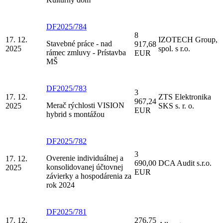
DF2025/784
8
17. 12.
IZOTECH Group,
Stavebné práce - nad
917,68
2025
spol. s r.o.
rámec zmluvy - Prístavba
EUR
MŠ
DF2025/783
3
17. 12.
ZTS Elektronika
967,24
Merač rýchlosti VISION
2025
SKS s. r. o.
EUR
hybrid s montážou
DF2025/782
3
Overenie individuálnej a
17. 12.
690,00
DCA Audit s.r.o.
konsolidovanej účtovnej
2025
EUR
závierky a hospodárenia za
rok 2024
DF2025/781
17. 12.
276,75