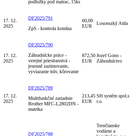
podložky pod matrac, 15ks
DF2025/791
17. 12.
60,00
Losonszký Atila
2025
EUR
ZpS - kontrola komína
DF2025/790
Záhradnícke práce -
17. 12.
872,50
Jozef Gono -
verejné priestranstvá -
2025
EUR
Záhradníctvo
jesenné zazimovanie,
vyviazanie tráv, kôrovanie
DF2025/789
17. 12.
213,45
SH systém spol.s
Multifunkčné zariadnie
2025
EUR
r.o.
Brother MFC-L2802DN -
matrika
Trenčianske
vodárne a
DF2025/788