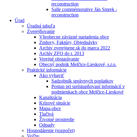
reconstruction
Salle commémorative Ján Smrek -
reconstruction
Úrad
Úradná tabuľa
Zverejňovanie
Všeobecne záväzné nariadenia obce
Zmluvy, Faktúry, Objednávky
Archiv zverejnene.sk do marca 2022
Archív ZFO do r. 2013
Verejné obstarávanie
Obecný podnik Melčice-Lieskové, s.r.o.
Praktické informácie
Ako vybaviť
Sadzobník správnych poplatkov
Postup pri sprístupňovaní informácií v
podmienkach obce Melčice-Lieskové
Kanalizácia
Krízové situácie
Mapa-obce
Tlačivá
Životné prostredie
Odpady
Hospodárenie (rozpočet)
Voľby