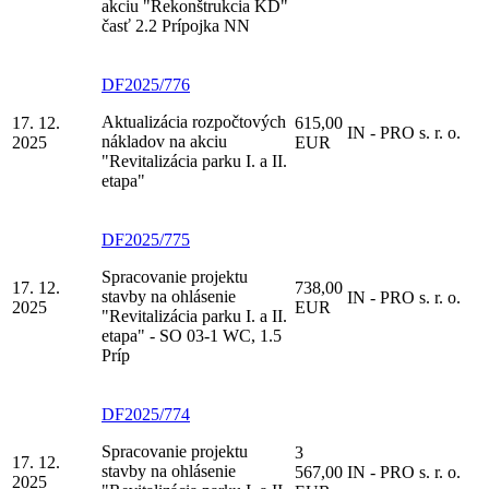
akciu "Rekonštrukcia KD"
časť 2.2 Prípojka NN
DF2025/776
Aktualizácia rozpočtových
17. 12.
615,00
IN - PRO s. r. o.
nákladov na akciu
2025
EUR
"Revitalizácia parku I. a II.
etapa"
DF2025/775
Spracovanie projektu
17. 12.
738,00
stavby na ohlásenie
IN - PRO s. r. o.
2025
EUR
"Revitalizácia parku I. a II.
etapa" - SO 03-1 WC, 1.5
Príp
DF2025/774
Spracovanie projektu
3
17. 12.
stavby na ohlásenie
567,00
IN - PRO s. r. o.
2025