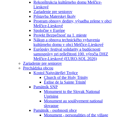
Rekonštrukcia kultúrneho domu Melčice-
Lieskové
Zariadenie pre seniorov
Prístavba Materskej školy
Program obnovy dediny, výsadba zelene v obci
Melčice-Lieskové
Spoločne v Európe
Projekt Bezpečnosť na 1. mieste
Nákup a obnova technického vybavenia
kultúrneho domu v obci Melčice-Lieskové
Európsky festival solidarity a budúcnosti
samosprávy pri príležitosti 100. výročia DHZ
Melčice-Lieskové (EURO-SOL 2026)
Zariadenie pre seniorov
Prechádzka obcou
Kostol Najsvätejšej Trojice
Church of the Holy Trinity
Église de la Sainte Trinité
Pamätník SNP
Monument to the Slovak National
Uprising
Monument au soulèvement national
slovaque
Pamätník - osobnosti obce
Monument - personalities of the village