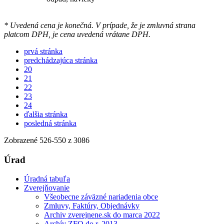
* Uvedená cena je konečná. V prípade, že je zmluvná strana
platcom DPH, je cena uvedená vrátane DPH.
prvá stránka
predchádzajúca stránka
20
21
22
23
24
ďalšia stránka
posledná stránka
Zobrazené
526
-
550
z 3086
Úrad
Úradná tabuľa
Zverejňovanie
Všeobecne záväzné nariadenia obce
Zmluvy, Faktúry, Objednávky
Archiv zverejnene.sk do marca 2022
Archív ZFO do r. 2013