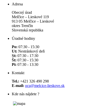
Adresa
Obecný úrad
Melčice – Lieskové 119
913 05 Melčice – Lieskové
okres Trenčín
Slovenská republika
Úradné hodiny
Po:
07:30 - 15:30
Ut:
Nestránkový deň
St:
07:30 - 17:30
Št:
07:30 - 15:30
Pi:
07:30 - 13:30
Kontakt
Tel.:
+421 326 490 298
E-mail:
ocu@melcice-lieskove.sk
Kde nás nájdete ?