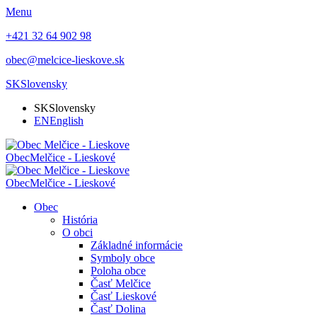
Menu
+421 32 64 902 98
obec@melcice-lieskove.sk
SK
Slovensky
SK
Slovensky
EN
English
Obec
Melčice - Lieskové
Obec
Melčice - Lieskové
Obec
História
O obci
Základné informácie
Symboly obce
Poloha obce
Časť Melčice
Časť Lieskové
Časť Dolina