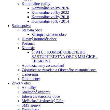
Komunálne voľby
Komunálne voľby 2026
Komunálne voľby 2022
Komunálne voľby 2018
Komunálne voľby 2014
Samospráva
Starosta obce
Zástupca starostu obce
Hlavný kontrolór obce
Poslanci
Komisie
ŠTATÚT KOMISIÍ OBECNÉHO
ZASTUPITEĽSTVA OBCE MELČICE -
LIESKOVÉ
Audiozáznamy zo zasadaní
Zápisnice zo zasadania Obecného zastupiteľstva
Uznesenia
Dokumenty
Život v obci
Aktuality
Smútočné oznamy
Infoservis starostky obce
Melčicko-Lieskovský Elán
SMS správy
Fotogaleria