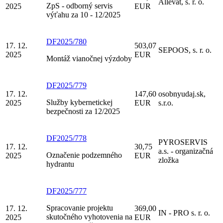
Allevat, s. r. o.
ZpS - odborný servis
2025
EUR
výťahu za 10 - 12/2025
DF2025/780
17. 12.
503,07
SEPOOS, s. r. o.
2025
EUR
Montáž vianočnej výzdoby
DF2025/779
17. 12.
147,60
osobnyudaj.sk,
Služby kybernetickej
2025
EUR
s.r.o.
bezpečnosti za 12/2025
DF2025/778
PYROSERVIS
17. 12.
30,75
a.s. - organizačná
Označenie podzemného
2025
EUR
zložka
hydrantu
DF2025/777
Spracovanie projektu
17. 12.
369,00
IN - PRO s. r. o.
skutočného vyhotovenia na
2025
EUR