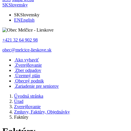
SK
Slovensky
SK
Slovensky
EN
English
+421 32 64 902 98
obec@melcice-lieskove.sk
Ako vybaviť
Zverejňovanie
Zber odpadov
Územný plán
Obecný podnik
Zariadenie pre seniorov
Úvodná stránka
Úrad
Zverejňovanie
Zmluvy, Faktúry, Objednávky
Faktúry