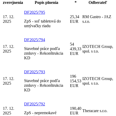
zverejnenia
Popis plnenia
*
Odberateľ
DF2025/795
17. 12.
25,34
RM Gastro - JAZ
ZpS - soľ tabletová do
2025
EUR
s.r.o.
umývačky riadu
DF2025/794
54
17. 12.
IZOTECH Group,
Stavebné práce podľa
439,33
2025
spol. s r.o.
zmluvy - Rekonštrukcia
EUR
KD
DF2025/793
196
17. 12.
IZOTECH Group,
Stavebné práce podľa
154,53
2025
spol. s r.o.
zmluvy - Rekonštrukcia
EUR
KD
DF2025/792
17. 12.
190,40
Theracare s.r.o.
ZpS - nepremokavé
2025
EUR