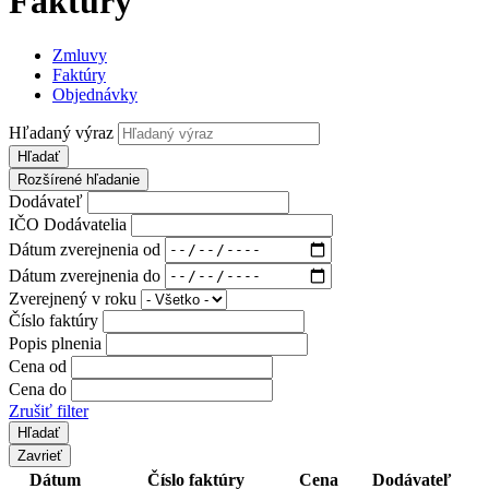
Faktúry
Zmluvy
Faktúry
Objednávky
Hľadaný výraz
Hľadať
Rozšírené hľadanie
Dodávateľ
IČO Dodávatelia
Dátum zverejnenia od
Dátum zverejnenia do
Zverejnený v roku
Číslo faktúry
Popis plnenia
Cena od
Cena do
Zrušiť filter
Zavrieť
Dátum
Číslo faktúry
Cena
Dodávateľ