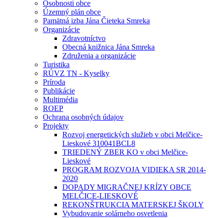
Osobnosti obce
Územný plán obce
Pamätná izba Jána Čieteka Smreka
Organizácie
Zdravotníctvo
Obecná knižnica Jána Smreka
Združenia a organizácie
Turistika
RÚVZ TN - Kyselky
Príroda
Publikácie
Multimédia
ROEP
Ochrana osobných údajov
Projekty
Rozvoj energetických služieb v obci Melčice-
Lieskové 310041BCL8
TRIEDENÝ ZBER KO v obci Melčice-
Lieskové
PROGRAM ROZVOJA VIDIEKA SR 2014-
2020
DOPADY MIGRAČNEJ KRÍZY OBCE
MELČICE-LIESKOVÉ
REKONŠTRUKCIA MATERSKEJ ŠKOLY
Vybudovanie solárneho osvetlenia