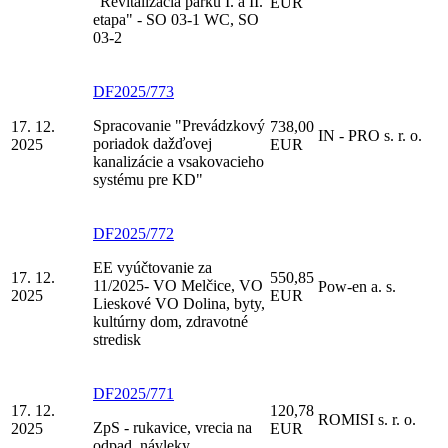
"Revitalizácia parku I. a II.
EUR
etapa" - SO 03-1 WC, SO
03-2
DF2025/773
Spracovanie "Prevádzkový
17. 12.
738,00
IN - PRO s. r. o.
poriadok dažďovej
2025
EUR
kanalizácie a vsakovacieho
systému pre KD"
DF2025/772
EE vyúčtovanie za
17. 12.
550,85
11/2025- VO Melčice, VO
Pow-en a. s.
2025
EUR
Lieskové VO Dolina, byty,
kultúrny dom, zdravotné
stredisk
DF2025/771
17. 12.
120,78
ROMISI s. r. o.
ZpS - rukavice, vrecia na
2025
EUR
odpad, návleky