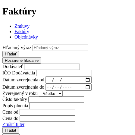
Faktúry
Zmluvy
Faktúry
Objednávky
Hľadaný výraz
Hľadať
Rozšírené hľadanie
Dodávateľ
IČO Dodávatelia
Dátum zverejnenia od
Dátum zverejnenia do
Zverejnený v roku
Číslo faktúry
Popis plnenia
Cena od
Cena do
Zrušiť filter