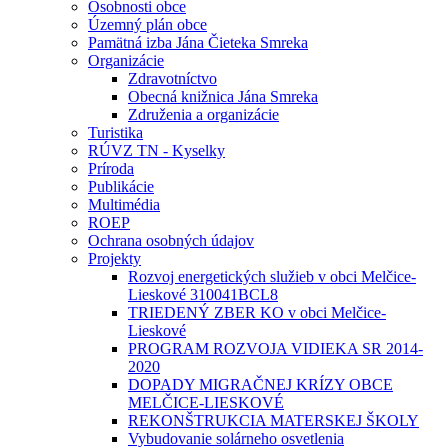
Osobnosti obce
Územný plán obce
Pamätná izba Jána Čieteka Smreka
Organizácie
Zdravotníctvo
Obecná knižnica Jána Smreka
Združenia a organizácie
Turistika
RÚVZ TN - Kyselky
Príroda
Publikácie
Multimédia
ROEP
Ochrana osobných údajov
Projekty
Rozvoj energetických služieb v obci Melčice-
Lieskové 310041BCL8
TRIEDENÝ ZBER KO v obci Melčice-
Lieskové
PROGRAM ROZVOJA VIDIEKA SR 2014-
2020
DOPADY MIGRAČNEJ KRÍZY OBCE
MELČICE-LIESKOVÉ
REKONŠTRUKCIA MATERSKEJ ŠKOLY
Vybudovanie solárneho osvetlenia