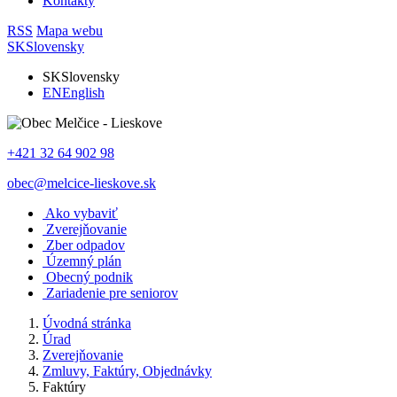
Kontakty
RSS
Mapa webu
SK
Slovensky
SK
Slovensky
EN
English
+421 32 64 902 98
obec@melcice-lieskove.sk
Ako vybaviť
Zverejňovanie
Zber odpadov
Územný plán
Obecný podnik
Zariadenie pre seniorov
Úvodná stránka
Úrad
Zverejňovanie
Zmluvy, Faktúry, Objednávky
Faktúry