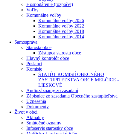
Hospodárenie (rozpočet)
Voľby
Komunálne voľby
Komunálne voľby 2026
Komunálne voľby 2022
Komunálne voľby 2018
Komunálne voľby 2014
Samospráva
Starosta obce
Zástupca starostu obce
Hlavný kontrolór obce
Poslanci
Komisie
ŠTATÚT KOMISIÍ OBECNÉHO
ZASTUPITEĽSTVA OBCE MELČICE -
LIESKOVÉ
Audiozáznamy zo zasadaní
Zápisnice zo zasadania Obecného zastupiteľstva
Uznesenia
Dokumenty
Život v obci
Aktuality
Smútočné oznamy
Infoservis starostky obce
Melčicko-Lieskovský Elán