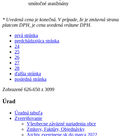
smútočné aranžmány
* Uvedená cena je konečná. V prípade, že je zmluvná strana
platcom DPH, je cena uvedená vrátane DPH.
prvá stránka
predchádzajúca stránka
24
25
26
27
28
ďalšia stránka
posledná stránka
Zobrazené
626
-
650
z 3099
Úrad
Úradná tabuľa
Zverejňovanie
Všeobecne záväzné nariadenia obce
Zmluvy, Faktúry, Objednávky
Archiv zverejnene.sk do marca 2022