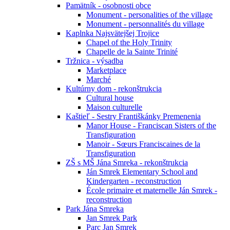
Pamätník - osobnosti obce
Monument - personalities of the village
Monument - personnalités du village
Kaplnka Najsvätejšej Trojice
Chapel of the Holy Trinity
Chapelle de la Sainte Trinité
Tržnica - výsadba
Marketplace
Marché
Kultúrny dom - rekonštrukcia
Cultural house
Maison culturelle
Kaštieľ - Sestry Františkánky Premenenia
Manor House - Franciscan Sisters of the
Transfiguration
Manoir - Sœurs Franciscaines de la
Transfiguration
ZŠ s MŠ Jána Smreka - rekonštrukcia
Ján Smrek Elementary School and
Kindergarten - reconstruction
École primaire et maternelle Ján Smrek -
reconstruction
Park Jána Smreka
Jan Smrek Park
Parc Jan Smrek