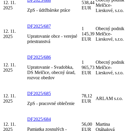
DF2025/688
12. 11.
538,44
Melčice-
2025
EUR
ZpS - údržbárske práce
Lieskové, s.r.o.
DF2025/687
1
Obecný podnik
12. 11.
145,39
Melčice-
Upratovanie obce - verejné
2025
EUR
Lieskové, s.r.o.
priestranstvá
DF2025/686
1
Obecný podnik
12. 11.
Upratovanie - Svadobka,
965,73
Melčice-
2025
DS Melčice, obecný úrad,
EUR
Lieskové, s.r.o.
rozvoz obedov
DF2025/685
12. 11.
78,12
ARLAM s.r.o.
2025
EUR
ZpS - pracovné oblečenie
DF2025/684
12. 11.
56,00
Martina
Pamiatka zosnulých -
2025
EUR
Otáhalová