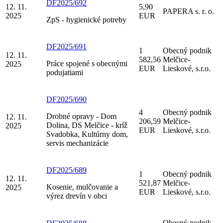
DF2025/692
12. 11.
5,90
PAPERA s. r. o.
2025
EUR
ZpS - hygienické potreby
DF2025/691
1
Obecný podnik
12. 11.
582,56
Melčice-
Práce spojené s obecnými
2025
EUR
Lieskové, s.r.o.
podujatiami
DF2025/690
4
Obecný podnik
Drobné opravy - Dom
12. 11.
206,59
Melčice-
Dolina, DS Melčice - kríž
2025
EUR
Lieskové, s.r.o.
Svadobka, Kultúrny dom,
servis mechanizácie
DF2025/689
1
Obecný podnik
12. 11.
521,87
Melčice-
Kosenie, mulčovanie a
2025
EUR
Lieskové, s.r.o.
výrez drevín v obci
Obecný podnik