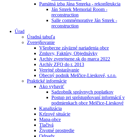
Pamätná izba Jána Smreka - rekonštrukcia
Ján Smrek Memorial Room -
reconstruction
Salle commémorative Ján Smrek -
reconstruction
Úrad
Úradná tabuľa
Zverejňovanie
Všeobecne záväzné nariadenia obce
Zmluvy, Faktúry, Objednávky
Archiv zverejnene.sk do marca 2022
Archív ZFO do r. 2013
Verejné obstarávanie
Obecný podnik Melčice-Lieskové, s.r.o.
Praktické informácie
Ako vybaviť
Sadzobník správnych poplatkov
Postup pri sprístupňovaní informácií v
podmienkach obce Melčice-Lieskové
Kanalizácia
Krízové situácie
Mapa-obce
Tlačivá
Životné prostredie
Odpady