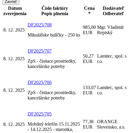
Zavrieť
Dátum
Číslo faktúry
Cena
Dodávateľ
zverejnenia
Popis plnenia
*
Odberateľ
DF2025/708
985,00
Mgr. Vladimír
8. 12. 2025
EUR
Repiský
Mikulášske balíčky - 250 ks
DF2025/707
50,27
Lamitec, spol. s
8. 12. 2025
ZpS - čistiace prostriedky,
EUR
r.o.
kancelárske potreby
DF2025/706
133,07
Lamitec, spol. s
8. 12. 2025
ZpS - čistiace prostriedky,
EUR
r.o.
kancelárske potreby
DF2025/705
77,38
ORANGE
Mobilný telefón 15.11.2025
8. 12. 2025
EUR
Slovensko, a.s.
- 14.12.2025 - starostka,