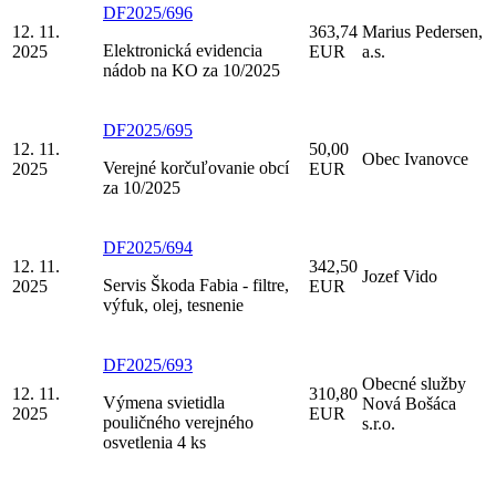
DF2025/696
12. 11.
363,74
Marius Pedersen,
Elektronická evidencia
2025
EUR
a.s.
nádob na KO za 10/2025
DF2025/695
12. 11.
50,00
Obec Ivanovce
Verejné korčuľovanie obcí
2025
EUR
za 10/2025
DF2025/694
12. 11.
342,50
Jozef Vido
Servis Škoda Fabia - filtre,
2025
EUR
výfuk, olej, tesnenie
DF2025/693
Obecné služby
12. 11.
310,80
Výmena svietidla
Nová Bošáca
2025
EUR
pouličného verejného
s.r.o.
osvetlenia 4 ks