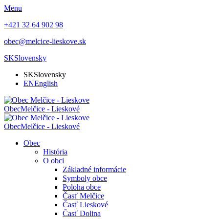
Menu
+421 32 64 902 98
obec@melcice-lieskove.sk
SK
Slovensky
SK
Slovensky
EN
English
Obec
Melčice - Lieskové
Obec
Melčice - Lieskové
Obec
História
O obci
Základné informácie
Symboly obce
Poloha obce
Časť Melčice
Časť Lieskové
Časť Dolina