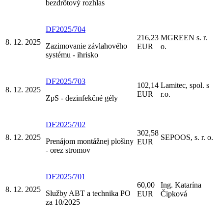
bezdrôtový rozhlas
DF2025/704
216,23
MGREEN s. r.
8. 12. 2025
Zazimovanie závlahového
EUR
o.
systému - ihrisko
DF2025/703
102,14
Lamitec, spol. s
8. 12. 2025
EUR
r.o.
ZpS - dezinfekčné gély
DF2025/702
302,58
8. 12. 2025
SEPOOS, s. r. o.
Prenájom montážnej plošiny
EUR
- orez stromov
DF2025/701
60,00
Ing. Katarína
8. 12. 2025
Služby ABT a technika PO
EUR
Čipková
za 10/2025