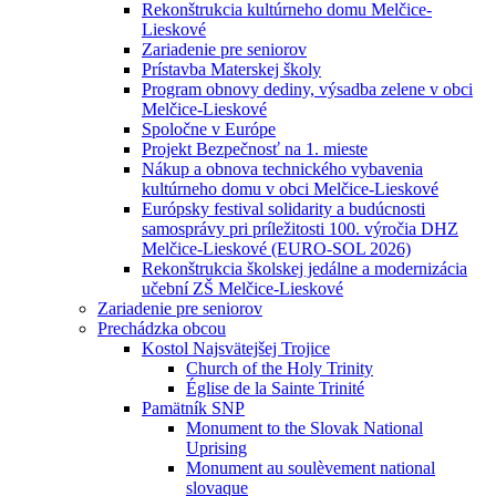
Rekonštrukcia kultúrneho domu Melčice-
Lieskové
Zariadenie pre seniorov
Prístavba Materskej školy
Program obnovy dediny, výsadba zelene v obci
Melčice-Lieskové
Spoločne v Európe
Projekt Bezpečnosť na 1. mieste
Nákup a obnova technického vybavenia
kultúrneho domu v obci Melčice-Lieskové
Európsky festival solidarity a budúcnosti
samosprávy pri príležitosti 100. výročia DHZ
Melčice-Lieskové (EURO-SOL 2026)
Rekonštrukcia školskej jedálne a modernizácia
učební ZŠ Melčice-Lieskové
Zariadenie pre seniorov
Prechádzka obcou
Kostol Najsvätejšej Trojice
Church of the Holy Trinity
Église de la Sainte Trinité
Pamätník SNP
Monument to the Slovak National
Uprising
Monument au soulèvement national
slovaque