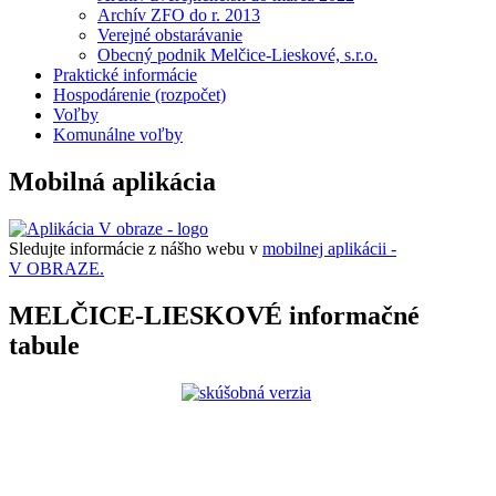
Archív ZFO do r. 2013
Verejné obstarávanie
Obecný podnik Melčice-Lieskové, s.r.o.
Praktické informácie
Hospodárenie (rozpočet)
Voľby
Komunálne voľby
Mobilná aplikácia
Sledujte informácie z nášho webu v
mobilnej aplikácii -
V OBRAZE.
MELČICE-LIESKOVÉ informačné
tabule