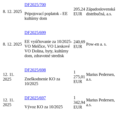
DF2025/700
205,24
Západoslovenská
8. 12. 2025
Pripojovací poplatok - EE
EUR
distribučná, a.s.
kultúrny dom
DF2025/699
EE vyúčtovanie za 10/2025-
240,69
8. 12. 2025
Pow-en a. s.
VO Melčice, VO Lieskové
EUR
VO Dolina, byty, kultúrny
dom, zdravotné stredisk
DF2025/698
1
12. 11.
Marius Pedersen,
275,01
Zneškodnenie KO za
2025
a.s.
EUR
10/2025
1
DF2025/697
12. 11.
Marius Pedersen,
342,94
2025
a.s.
Vývoz KO za 10/2025
EUR