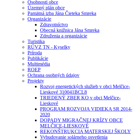
Osobnosti obce
Územný plán obce
Pamätná izba Jána Čieteka Smreka
Organizácie
Zdravotníctvo
Obecná knižnica Jána Smreka
Združenia a organizácie
Turistika
RÚVZ TN - Kyselky
Príroda
Publikácie
Multimédia
ROEP
Ochrana osobných údajov
Projekty
Rozvoj energetických služieb v obci Melčice-
Lieskové 310041BCL8
TRIEDENÝ ZBER KO v obci Melčice-
Lieskové
PROGRAM ROZVOJA VIDIEKA SR 2014-
2020
DOPADY MIGRAČNEJ KRÍZY OBCE
MELČICE-LIESKOVÉ
REKONŠTRUKCIA MATERSKEJ ŠKOLY
Vybudovanie solárneho osvetlenia