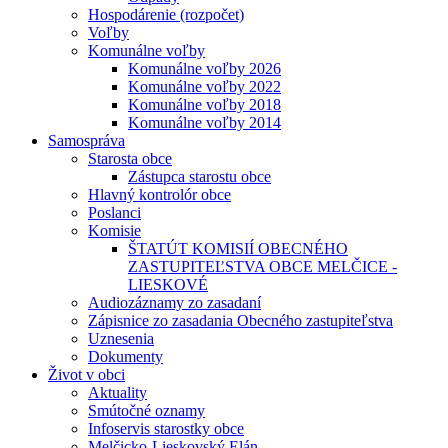
Hospodárenie (rozpočet)
Voľby
Komunálne voľby
Komunálne voľby 2026
Komunálne voľby 2022
Komunálne voľby 2018
Komunálne voľby 2014
Samospráva
Starosta obce
Zástupca starostu obce
Hlavný kontrolór obce
Poslanci
Komisie
ŠTATÚT KOMISIÍ OBECNÉHO
ZASTUPITEĽSTVA OBCE MELČICE -
LIESKOVÉ
Audiozáznamy zo zasadaní
Zápisnice zo zasadania Obecného zastupiteľstva
Uznesenia
Dokumenty
Život v obci
Aktuality
Smútočné oznamy
Infoservis starostky obce
Melčicko-Lieskovský Elán