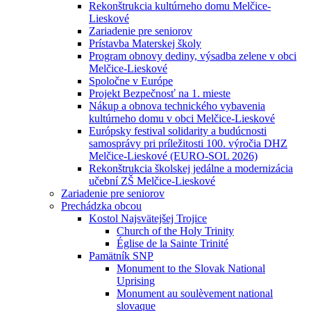
Rekonštrukcia kultúrneho domu Melčice-
Lieskové
Zariadenie pre seniorov
Prístavba Materskej školy
Program obnovy dediny, výsadba zelene v obci
Melčice-Lieskové
Spoločne v Európe
Projekt Bezpečnosť na 1. mieste
Nákup a obnova technického vybavenia
kultúrneho domu v obci Melčice-Lieskové
Európsky festival solidarity a budúcnosti
samosprávy pri príležitosti 100. výročia DHZ
Melčice-Lieskové (EURO-SOL 2026)
Rekonštrukcia školskej jedálne a modernizácia
učební ZŠ Melčice-Lieskové
Zariadenie pre seniorov
Prechádzka obcou
Kostol Najsvätejšej Trojice
Church of the Holy Trinity
Église de la Sainte Trinité
Pamätník SNP
Monument to the Slovak National
Uprising
Monument au soulèvement national
slovaque