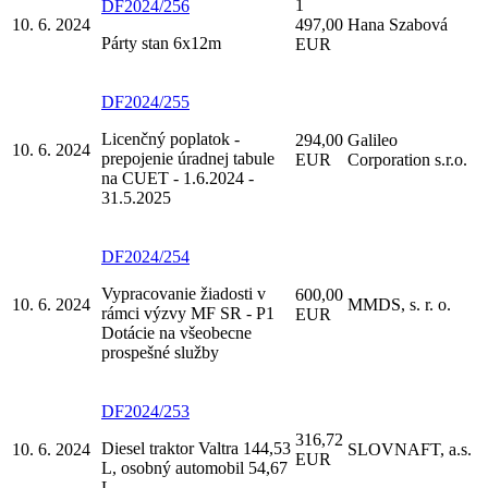
1
DF2024/256
10. 6. 2024
497,00
Hana Szabová
Párty stan 6x12m
EUR
DF2024/255
Licenčný poplatok -
294,00
Galileo
10. 6. 2024
prepojenie úradnej tabule
EUR
Corporation s.r.o.
na CUET - 1.6.2024 -
31.5.2025
DF2024/254
Vypracovanie žiadosti v
600,00
10. 6. 2024
MMDS, s. r. o.
rámci výzvy MF SR - P1
EUR
Dotácie na všeobecne
prospešné služby
DF2024/253
316,72
Diesel traktor Valtra 144,53
10. 6. 2024
SLOVNAFT, a.s.
EUR
L, osobný automobil 54,67
L