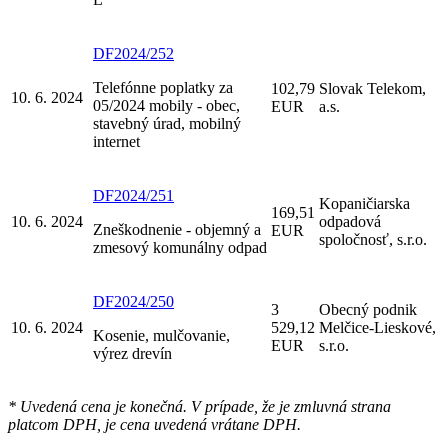
DF2024/252
Telefónne poplatky za
102,79
Slovak Telekom,
10. 6. 2024
05/2024 mobily - obec,
EUR
a.s.
stavebný úrad, mobilný
internet
DF2024/251
Kopaničiarska
169,51
10. 6. 2024
odpadová
Zneškodnenie - objemný a
EUR
spoločnosť, s.r.o.
zmesový komunálny odpad
DF2024/250
3
Obecný podnik
10. 6. 2024
529,12
Melčice-Lieskové,
Kosenie, mulčovanie,
EUR
s.r.o.
výrez drevín
* Uvedená cena je konečná. V prípade, že je zmluvná strana
platcom DPH, je cena uvedená vrátane DPH.