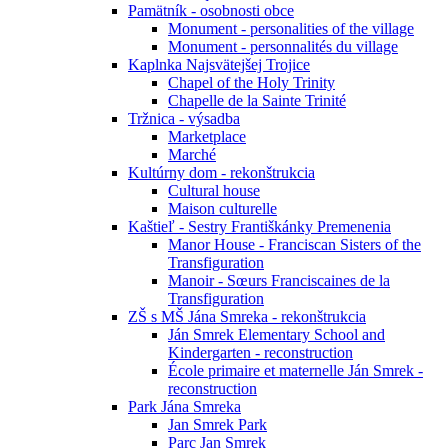
Pamätník - osobnosti obce
Monument - personalities of the village
Monument - personnalités du village
Kaplnka Najsvätejšej Trojice
Chapel of the Holy Trinity
Chapelle de la Sainte Trinité
Tržnica - výsadba
Marketplace
Marché
Kultúrny dom - rekonštrukcia
Cultural house
Maison culturelle
Kaštieľ - Sestry Františkánky Premenenia
Manor House - Franciscan Sisters of the
Transfiguration
Manoir - Sœurs Franciscaines de la
Transfiguration
ZŠ s MŠ Jána Smreka - rekonštrukcia
Ján Smrek Elementary School and
Kindergarten - reconstruction
École primaire et maternelle Ján Smrek -
reconstruction
Park Jána Smreka
Jan Smrek Park
Parc Jan Smrek