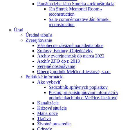
Pamätná izba Jána Smreka - rekonštrukcia
Ján Smrek Memorial Room -
reconstruction
Salle commémorative Ján Smrek -
reconstruction
Úrad
Úradná tabuľa
Zverejňovanie
Všeobecne záväzné nariadenia obce
Zmluvy, Faktúry, Objednávky
Archiv zverejnene.sk do marca 2022
Archív ZFO do r. 2013
Verejné obstarávanie
Obecný podnik Melčice-Lieskové, s.r.o.
Praktické informácie
Ako vybaviť
Sadzobník správnych poplatkov
Postup pri sprístupňovaní informácií v
podmienkach obce Melčice-Lieskové
Kanalizácia
Krízové situácie
Mapa-obce
Tlačivá
Životné prostredie
Odpady