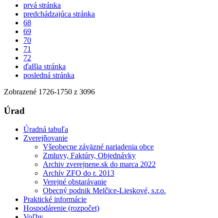
prvá stránka
predchádzajúca stránka
68
69
70
71
72
ďalšia stránka
posledná stránka
Zobrazené
1726
-
1750
z 3096
Úrad
Úradná tabuľa
Zverejňovanie
Všeobecne záväzné nariadenia obce
Zmluvy, Faktúry, Objednávky
Archiv zverejnene.sk do marca 2022
Archív ZFO do r. 2013
Verejné obstarávanie
Obecný podnik Melčice-Lieskové, s.r.o.
Praktické informácie
Hospodárenie (rozpočet)
Voľby