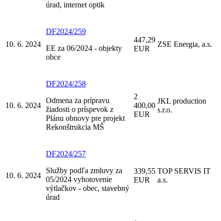
úrad, internet optik
DF2024/259
447,29
10. 6. 2024
ZSE Energia, a.s.
EE za 06/2024 - objekty
EUR
obce
DF2024/258
2
Odmena za prípravu
JKL production
10. 6. 2024
400,00
žiadosti o príspevok z
s.r.o.
EUR
Plánu obnovy pre projekt
Rekonštrukcia MŠ
DF2024/257
Služby podľa zmluvy za
339,55
TOP SERVIS IT
10. 6. 2024
05/2024 vyhotovenie
EUR
a.s.
výtlačkov - obec, stavebný
úrad