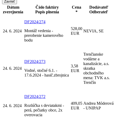
Zavrieť
Dátum
Číslo faktúry
Cena
Dodávateľ
zverejnenia
Popis plnenia
*
Odberateľ
DF2024/274
528,00
Montáž vedenia -
24. 6. 2024
NEVIA, SE
EUR
prerobenie kamerového
bodu
Trenčianske
vodárne a
DF2024/273
kanalizácie, a.s.
3,58
24. 6. 2024
skratka
Vodné, stočné 6.1. -
EUR
obchodného
17.6.2024 - hasič.zbrojnica
mena: TVK a.s.
Trenčín
DF2024/272
409,05
Andrea Móderová
Rozlúčka s deviatakmi -
24. 6. 2024
EUR
- UNIPAP
perá, pečiatky obce, 2x
overovacia