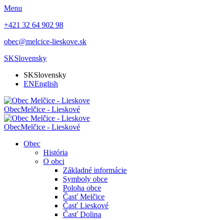
Menu
+421 32 64 902 98
obec@melcice-lieskove.sk
SK
Slovensky
SK
Slovensky
EN
English
Obec
Melčice - Lieskové
Obec
Melčice - Lieskové
Obec
História
O obci
Základné informácie
Symboly obce
Poloha obce
Časť Melčice
Časť Lieskové
Časť Dolina