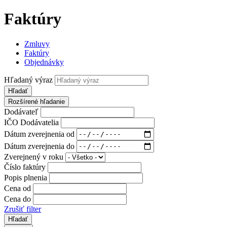
Faktúry
Zmluvy
Faktúry
Objednávky
Hľadaný výraz
Hľadať
Rozšírené hľadanie
Dodávateľ
IČO Dodávatelia
Dátum zverejnenia od
Dátum zverejnenia do
Zverejnený v roku
Číslo faktúry
Popis plnenia
Cena od
Cena do
Zrušiť filter