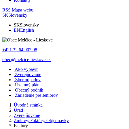
Kontakty
RSS
Mapa webu
SK
Slovensky
SK
Slovensky
EN
English
+421 32 64 902 98
obec@melcice-lieskove.sk
Ako vybaviť
Zverejňovanie
Zber odpadov
Územný plán
Obecný podnik
Zariadenie pre seniorov
Úvodná stránka
Úrad
Zverejňovanie
Zmluvy, Faktúry, Objednávky
Faktúry