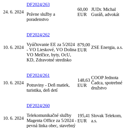
DF2024/263
60,00
JUDr. Michal
24. 6. 2024
Právne služby a
EUR
Guráň, advokát
poradenstvo
DF2024/262
Vyúčtovanie EE za 5/2024
879,00
10. 6. 2024
ZSE Energia, a.s.
- VO Lieskové, VO Dolina
EUR
VO Melčice, byty, OcU,
KD, Zdravotné stredisko
DF2024/261
COOP Jednota
148,63
10. 6. 2024
Čadca, spotrebné
Potraviny - Deň matiek,
EUR
družstvo
turistika, deň detí
DF2024/260
Telekomunikačné služby
195,41
Slovak Telekom,
10. 6. 2024
Magenta Office za 5/2024 -
EUR
a.s.
pevná linka obec, stavebný