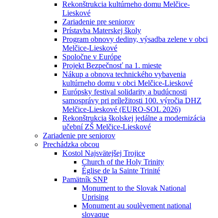
Rekonštrukcia kultúrneho domu Melčice-
Lieskové
Zariadenie pre seniorov
Prístavba Materskej školy
Program obnovy dediny, výsadba zelene v obci
Melčice-Lieskové
Spoločne v Európe
Projekt Bezpečnosť na 1. mieste
Nákup a obnova technického vybavenia
kultúrneho domu v obci Melčice-Lieskové
Európsky festival solidarity a budúcnosti
samosprávy pri príležitosti 100. výročia DHZ
Melčice-Lieskové (EURO-SOL 2026)
Rekonštrukcia školskej jedálne a modernizácia
učební ZŠ Melčice-Lieskové
Zariadenie pre seniorov
Prechádzka obcou
Kostol Najsvätejšej Trojice
Church of the Holy Trinity
Église de la Sainte Trinité
Pamätník SNP
Monument to the Slovak National
Uprising
Monument au soulèvement national
slovaque