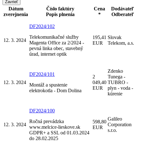
Zavrieť
Dátum
Číslo faktúry
Cena
Dodávateľ
zverejnenia
Popis plnenia
*
Odberateľ
DF2024/102
Telekomunikačné služby
195,41
Slovak
12. 3. 2024
Magenta Office za 2/2024 -
EUR
Telekom, a.s.
pevná linka obec, stavebný
úrad, internet optik
Zdenko
DF2024/101
2
Tunega -
12. 3. 2024
049,40
TUBRO -
Montáž a spustenie
EUR
plyn - voda -
elektrokotla - Dom Dolina
kúrenie
DF2024/100
Galileo
Ročná prevádzka
598,80
12. 3. 2024
Corporation
www.melcice-lieskove.sk
EUR
s.r.o.
GDPR+ a SSL od 01.03.2024
do 28.02.2025