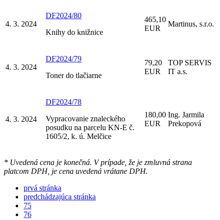
DF2024/80
465,10
4. 3. 2024
Martinus, s.r.o.
EUR
Knihy do knižnice
DF2024/79
79,20
TOP SERVIS
4. 3. 2024
EUR
IT a.s.
Toner do tlačiarne
DF2024/78
180,00
Ing. Jarmila
Vypracovanie znaleckého
4. 3. 2024
EUR
Prekopová
posudku na parcelu KN-E č.
1605/2, k. ú. Melčice
* Uvedená cena je konečná. V prípade, že je zmluvná strana
platcom DPH, je cena uvedená vrátane DPH.
prvá stránka
predchádzajúca stránka
75
76