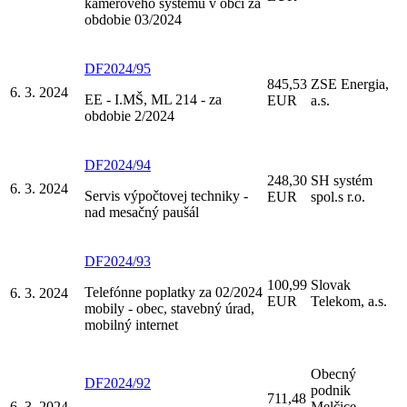
kamerového systému v obci za
obdobie 03/2024
DF2024/95
845,53
ZSE Energia,
6. 3. 2024
EE - I.MŠ, ML 214 - za
EUR
a.s.
obdobie 2/2024
DF2024/94
248,30
SH systém
6. 3. 2024
Servis výpočtovej techniky -
EUR
spol.s r.o.
nad mesačný paušál
DF2024/93
100,99
Slovak
Telefónne poplatky za 02/2024
6. 3. 2024
EUR
Telekom, a.s.
mobily - obec, stavebný úrad,
mobilný internet
Obecný
DF2024/92
podnik
711,48
6. 3. 2024
Melčice-