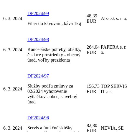
DF2024/99
48,39
6. 3. 2024
Alza.sk s. r. o.
EUR
Filter do kávovaru, káva 1kg
DF2024/98
264,04
PAPERA s. r.
Kancelárske potreby, obálky,
6. 3. 2024
EUR
o.
čistiace prostriedky - obecný
úrad, voľby prezidenta
DF2024/97
Služby podľa zmluvy za
156,73
TOP SERVIS
6. 3. 2024
02/2024 vyhotovenie
EUR
IT a.s.
výtlačkov - obec, stavebný
úrad
DF2024/96
82,80
Servis a funkčné skúšky
6. 3. 2024
NEVIA, SE
EUR