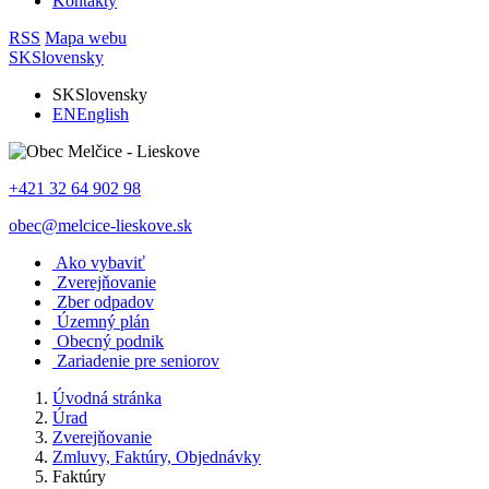
Kontakty
RSS
Mapa webu
SK
Slovensky
SK
Slovensky
EN
English
+421 32 64 902 98
obec@melcice-lieskove.sk
Ako vybaviť
Zverejňovanie
Zber odpadov
Územný plán
Obecný podnik
Zariadenie pre seniorov
Úvodná stránka
Úrad
Zverejňovanie
Zmluvy, Faktúry, Objednávky
Faktúry