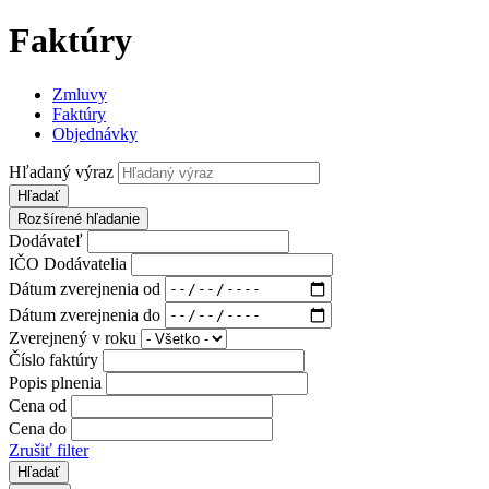
Faktúry
Zmluvy
Faktúry
Objednávky
Hľadaný výraz
Hľadať
Rozšírené hľadanie
Dodávateľ
IČO Dodávatelia
Dátum zverejnenia od
Dátum zverejnenia do
Zverejnený v roku
Číslo faktúry
Popis plnenia
Cena od
Cena do
Zrušiť filter