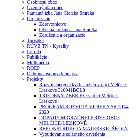
Osobnosti obce
Územný plán obce
Pamätná izba Jána Čieteka Smreka
Organizácie
Zdravotníctvo
Obecná knižnica Jána Smreka
Združenia a organizácie
Turistika
RÚVZ TN - Kyselky
Príroda
Publikácie
Multimédia
ROEP
Ochrana osobných údajov
Projekty
Rozvoj energetických služieb v obci Melčice-
Lieskové 310041BCL8
TRIEDENÝ ZBER KO v obci Melčice-
Lieskové
PROGRAM ROZVOJA VIDIEKA SR 2014-
2020
DOPADY MIGRAČNEJ KRÍZY OBCE
MELČICE-LIESKOVÉ
REKONŠTRUKCIA MATERSKEJ ŠKOLY
Vybudovanie solárneho osvetlenia