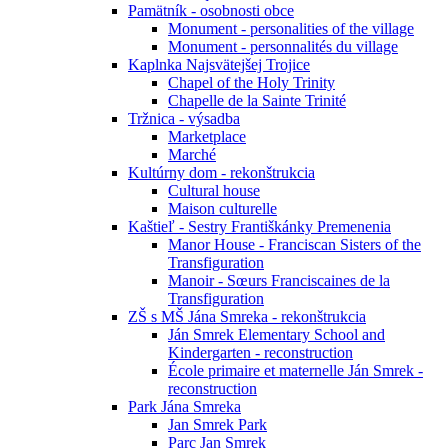
Pamätník - osobnosti obce
Monument - personalities of the village
Monument - personnalités du village
Kaplnka Najsvätejšej Trojice
Chapel of the Holy Trinity
Chapelle de la Sainte Trinité
Tržnica - výsadba
Marketplace
Marché
Kultúrny dom - rekonštrukcia
Cultural house
Maison culturelle
Kaštieľ - Sestry Františkánky Premenenia
Manor House - Franciscan Sisters of the
Transfiguration
Manoir - Sœurs Franciscaines de la
Transfiguration
ZŠ s MŠ Jána Smreka - rekonštrukcia
Ján Smrek Elementary School and
Kindergarten - reconstruction
École primaire et maternelle Ján Smrek -
reconstruction
Park Jána Smreka
Jan Smrek Park
Parc Jan Smrek