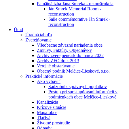
Pamätná izba Jána Smreka - rekonštrukcia
Ján Smrek Memorial Room -
reconstruction
Salle commémorative Ján Smrek -
reconstruction
Úrad
Úradná tabuľa
Zverejňovanie
Všeobecne záväzné nariadenia obce
Zmluvy, Faktúry, Objednávky
Archiv zverejnene.sk do marca 2022
Archív ZFO do r. 2013
Verejné obstarávanie
Obecný podnik Melčice-Lieskové, s.r.o.
Praktické informácie
Ako vybaviť
Sadzobník správnych poplatkov
Postup pri sprístupňovaní informácií v
podmienkach obce Melčice-Lieskové
Kanalizácia
Krízové situácie
Mapa-obce
Tlačivá
Životné prostredie
Odpady