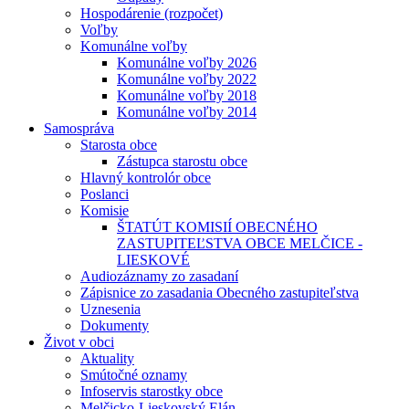
Hospodárenie (rozpočet)
Voľby
Komunálne voľby
Komunálne voľby 2026
Komunálne voľby 2022
Komunálne voľby 2018
Komunálne voľby 2014
Samospráva
Starosta obce
Zástupca starostu obce
Hlavný kontrolór obce
Poslanci
Komisie
ŠTATÚT KOMISIÍ OBECNÉHO
ZASTUPITEĽSTVA OBCE MELČICE -
LIESKOVÉ
Audiozáznamy zo zasadaní
Zápisnice zo zasadania Obecného zastupiteľstva
Uznesenia
Dokumenty
Život v obci
Aktuality
Smútočné oznamy
Infoservis starostky obce
Melčicko-Lieskovský Elán