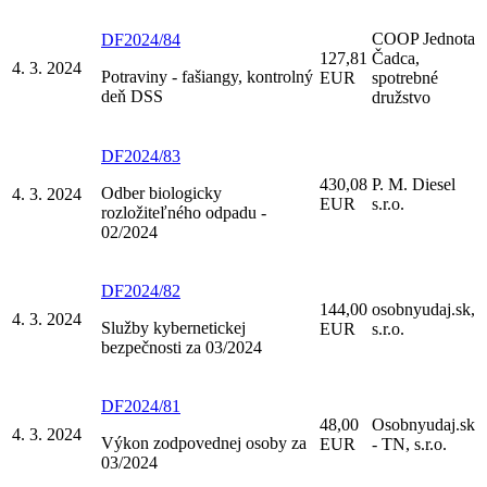
COOP Jednota
DF2024/84
127,81
Čadca,
4. 3. 2024
Potraviny - fašiangy, kontrolný
EUR
spotrebné
deň DSS
družstvo
DF2024/83
430,08
P. M. Diesel
Odber biologicky
4. 3. 2024
EUR
s.r.o.
rozložiteľného odpadu -
02/2024
DF2024/82
144,00
osobnyudaj.sk,
4. 3. 2024
Služby kybernetickej
EUR
s.r.o.
bezpečnosti za 03/2024
DF2024/81
48,00
Osobnyudaj.sk
4. 3. 2024
Výkon zodpovednej osoby za
EUR
- TN, s.r.o.
03/2024