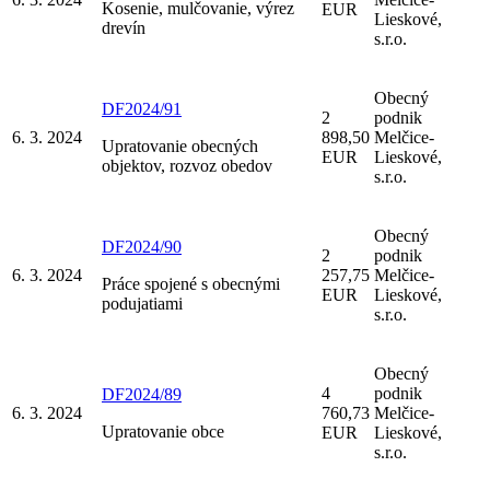
Kosenie, mulčovanie, výrez
EUR
Lieskové,
drevín
s.r.o.
Obecný
DF2024/91
2
podnik
6. 3. 2024
898,50
Melčice-
Upratovanie obecných
EUR
Lieskové,
objektov, rozvoz obedov
s.r.o.
Obecný
DF2024/90
2
podnik
6. 3. 2024
257,75
Melčice-
Práce spojené s obecnými
EUR
Lieskové,
podujatiami
s.r.o.
Obecný
4
podnik
DF2024/89
6. 3. 2024
760,73
Melčice-
Upratovanie obce
EUR
Lieskové,
s.r.o.