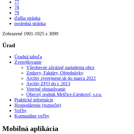
77
78
79
ďalšia stránka
posledná stránka
Zobrazené
1901
-
1925
z 3099
Úrad
Úradná tabuľa
Zverejňovanie
Všeobecne záväzné nariadenia obce
Zmluvy, Faktúry, Objednávky
Archiv zverejnene.sk do marca 2022
Archív ZFO do r. 2013
Verejné obstarávanie
Obecný podnik Melčice-Lieskové, s.r.o.
Praktické informácie
Hospodárenie (rozpočet)
Voľby
Komunálne voľby
Mobilná aplikácia