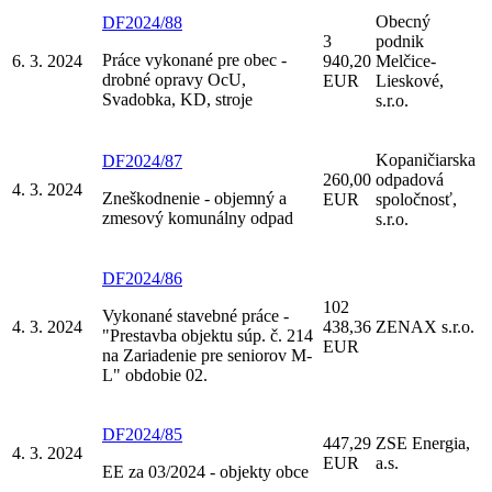
Obecný
DF2024/88
3
podnik
Práce vykonané pre obec -
6. 3. 2024
940,20
Melčice-
drobné opravy OcU,
EUR
Lieskové,
Svadobka, KD, stroje
s.r.o.
Kopaničiarska
DF2024/87
260,00
odpadová
4. 3. 2024
Zneškodnenie - objemný a
EUR
spoločnosť,
zmesový komunálny odpad
s.r.o.
DF2024/86
102
Vykonané stavebné práce -
4. 3. 2024
438,36
ZENAX s.r.o.
"Prestavba objektu súp. č. 214
EUR
na Zariadenie pre seniorov M-
L" obdobie 02.
DF2024/85
447,29
ZSE Energia,
4. 3. 2024
EUR
a.s.
EE za 03/2024 - objekty obce