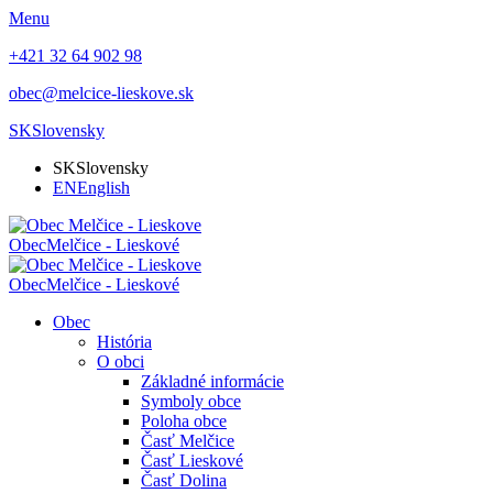
Menu
+421 32 64 902 98
obec@melcice-lieskove.sk
SK
Slovensky
SK
Slovensky
EN
English
Obec
Melčice - Lieskové
Obec
Melčice - Lieskové
Obec
História
O obci
Základné informácie
Symboly obce
Poloha obce
Časť Melčice
Časť Lieskové
Časť Dolina