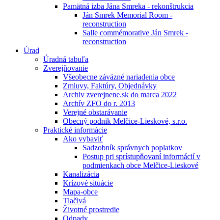
Pamätná izba Jána Smreka - rekonštrukcia
Ján Smrek Memorial Room -
reconstruction
Salle commémorative Ján Smrek -
reconstruction
Úrad
Úradná tabuľa
Zverejňovanie
Všeobecne záväzné nariadenia obce
Zmluvy, Faktúry, Objednávky
Archiv zverejnene.sk do marca 2022
Archív ZFO do r. 2013
Verejné obstarávanie
Obecný podnik Melčice-Lieskové, s.r.o.
Praktické informácie
Ako vybaviť
Sadzobník správnych poplatkov
Postup pri sprístupňovaní informácií v
podmienkach obce Melčice-Lieskové
Kanalizácia
Krízové situácie
Mapa-obce
Tlačivá
Životné prostredie
Odpady