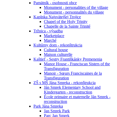
Pamätník - osobnosti obce
Monument - personalities of the village
Monument - personnalités du village
Kaplnka Najsvätejšej Trojice
Chapel of the Holy Trinity
Chapelle de la Sainte Trinité
Tržnica - výsadba
Marketplace
Marché
Kultúrny dom - rekonštrukcia
Cultural house
Maison culturelle
Kaštieľ - Sestry Františkánky Premenenia
Manor House - Franciscan Sisters of the
Transfiguration
Manoir - Sœurs Franciscaines de la
Transfiguration
ZŠ s MŠ Jána Smreka - rekonštrukcia
Ján Smrek Elementary School and
Kindergarten - reconstruction
École primaire et maternelle Ján Smrek -
reconstruction
Park Jána Smreka
Jan Smrek Park
Parc Jan Smrek