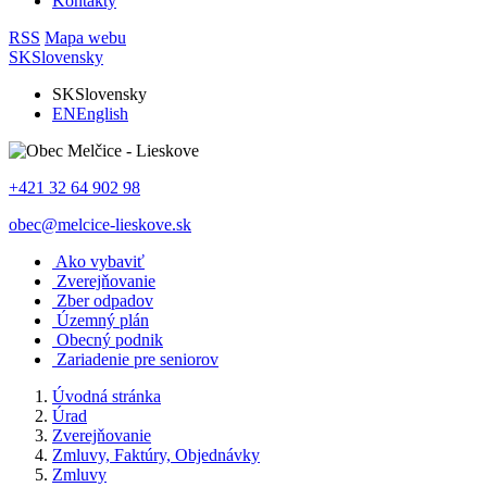
Kontakty
RSS
Mapa webu
SK
Slovensky
SK
Slovensky
EN
English
+421 32 64 902 98
obec@melcice-lieskove.sk
Ako vybaviť
Zverejňovanie
Zber odpadov
Územný plán
Obecný podnik
Zariadenie pre seniorov
Úvodná stránka
Úrad
Zverejňovanie
Zmluvy, Faktúry, Objednávky
Zmluvy