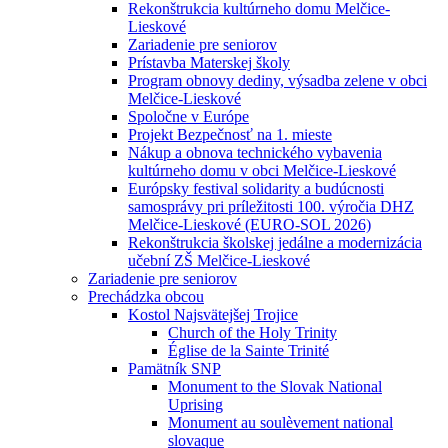
Rekonštrukcia kultúrneho domu Melčice-
Lieskové
Zariadenie pre seniorov
Prístavba Materskej školy
Program obnovy dediny, výsadba zelene v obci
Melčice-Lieskové
Spoločne v Európe
Projekt Bezpečnosť na 1. mieste
Nákup a obnova technického vybavenia
kultúrneho domu v obci Melčice-Lieskové
Európsky festival solidarity a budúcnosti
samosprávy pri príležitosti 100. výročia DHZ
Melčice-Lieskové (EURO-SOL 2026)
Rekonštrukcia školskej jedálne a modernizácia
učební ZŠ Melčice-Lieskové
Zariadenie pre seniorov
Prechádzka obcou
Kostol Najsvätejšej Trojice
Church of the Holy Trinity
Église de la Sainte Trinité
Pamätník SNP
Monument to the Slovak National
Uprising
Monument au soulèvement national
slovaque