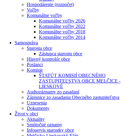
Hospodárenie (rozpočet)
Voľby
Komunálne voľby
Komunálne voľby 2026
Komunálne voľby 2022
Komunálne voľby 2018
Komunálne voľby 2014
Samospráva
Starosta obce
Zástupca starostu obce
Hlavný kontrolór obce
Poslanci
Komisie
ŠTATÚT KOMISIÍ OBECNÉHO
ZASTUPITEĽSTVA OBCE MELČICE -
LIESKOVÉ
Audiozáznamy zo zasadaní
Zápisnice zo zasadania Obecného zastupiteľstva
Uznesenia
Dokumenty
Život v obci
Aktuality
Smútočné oznamy
Infoservis starostky obce
Melčicko-Lieskovský Elán