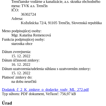
Trenčianske vodárne a kanalizácie, a.s. skratka obchodného
mena: TVK a.s. Trenčín
IČO:
36302724
Adresa:
Kožušnícka 72/4, 91105 Trenčín, Slovenská republika
Meno podpisujúcej osoby:
Mgr. Katarína Remencová
Funkcia podpisujúcej osoby:
starostka obce
Dátum zverejnenia:
15. 12. 2022
Dátum účinnosti zmluvy:
16. 12. 2022
Dátum uzatvorenia/udelenia súhlasu s uzatvorením zmluvy:
15. 12. 2022
Platnosť zmluvy do:
na dobu neurčitú
Dodatok_č_2_K_zmluve_o_dodavke_vody_ML_272.pdf
Typ súboru: PDF dokument, Veľkosť: 756,97 kB
Úrad