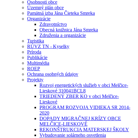
Osobnosti obce
Územný plán obce
Pamätná izba Jána Čieteka Smreka
Organizácie
Zdravotníctvo
Obecná knižnica Jána Smreka
Združenia a organizácie
Turistika
RÚVZ TN - Kyselky
Príroda
Publikácie
Multimédia
ROEP
Ochrana osobných údajov
Projekty
Rozvoj energetických služieb v obci Melčice-
Lieskové 310041BCL8
TRIEDENÝ ZBER KO v obci Melčice-
Lieskové
PROGRAM ROZVOJA VIDIEKA SR 2014-
2020
DOPADY MIGRAČNEJ KRÍZY OBCE
MELČICE-LIESKOVÉ
REKONŠTRUKCIA MATERSKEJ ŠKOLY
Vybudovanie solárneho osvetlenia