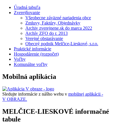
Úradná tabuľa
Zverejňovanie
Všeobecne záväzné nariadenia obce
Zmluvy, Faktúry, Objednávky
Archiv zverejnene.sk do marca 2022
Archív ZFO do r. 2013
Verejné obstarávanie
Obecný podnik Melčice-Lieskové, s.r.o.
Praktické informácie
Hospodárenie (rozpočet)
Voľby
Komunálne voľby
Mobilná aplikácia
Sledujte informácie z nášho webu v
mobilnej aplikácii -
V OBRAZE.
MELČICE-LIESKOVÉ informačné
tabule