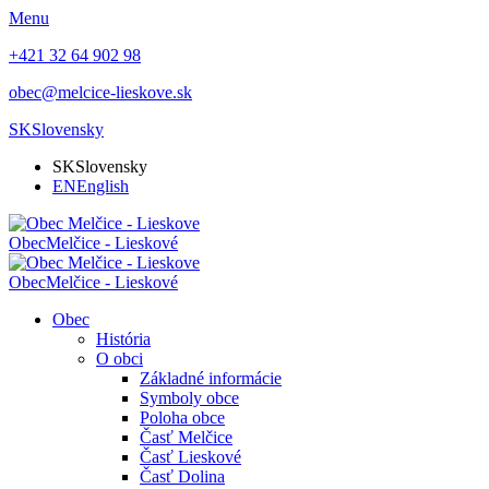
Menu
+421 32 64 902 98
obec@melcice-lieskove.sk
SK
Slovensky
SK
Slovensky
EN
English
Obec
Melčice - Lieskové
Obec
Melčice - Lieskové
Obec
História
O obci
Základné informácie
Symboly obce
Poloha obce
Časť Melčice
Časť Lieskové
Časť Dolina