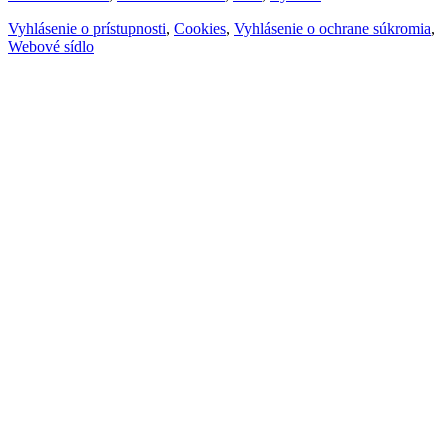
Vyhlásenie o prístupnosti
,
Cookies
,
Vyhlásenie o ochrane súkromia
,
Webové sídlo