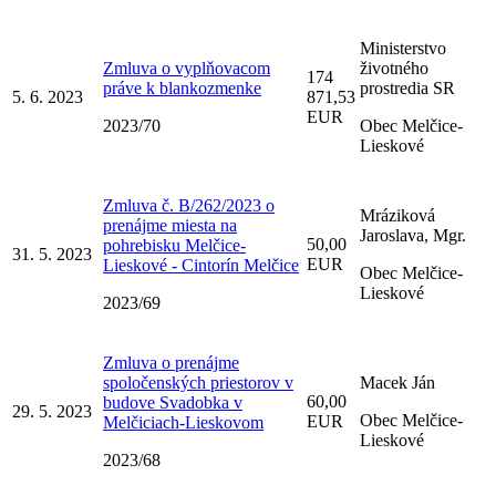
Ministerstvo
Zmluva o vyplňovacom
životného
174
práve k blankozmenke
prostredia SR
5. 6. 2023
871,53
EUR
2023/70
Obec Melčice-
Lieskové
Zmluva č. B/262/2023 o
Mráziková
prenájme miesta na
Jaroslava, Mgr.
50,00
pohrebisku Melčice-
31. 5. 2023
EUR
Lieskové - Cintorín Melčice
Obec Melčice-
Lieskové
2023/69
Zmluva o prenájme
spoločenských priestorov v
Macek Ján
60,00
budove Svadobka v
29. 5. 2023
Obec Melčice-
EUR
Melčiciach-Lieskovom
Lieskové
2023/68