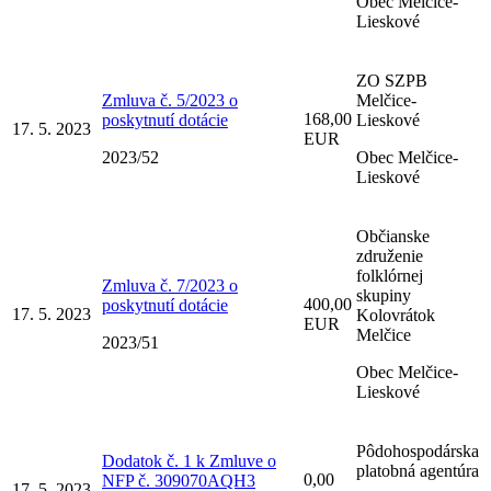
Obec Melčice-
Lieskové
ZO SZPB
Zmluva č. 5/2023 o
Melčice-
168,00
poskytnutí dotácie
Lieskové
17. 5. 2023
EUR
2023/52
Obec Melčice-
Lieskové
Občianske
združenie
folklórnej
Zmluva č. 7/2023 o
skupiny
400,00
poskytnutí dotácie
17. 5. 2023
Kolovrátok
EUR
Melčice
2023/51
Obec Melčice-
Lieskové
Pôdohospodárska
Dodatok č. 1 k Zmluve o
platobná agentúra
0,00
NFP č. 309070AQH3
17. 5. 2023