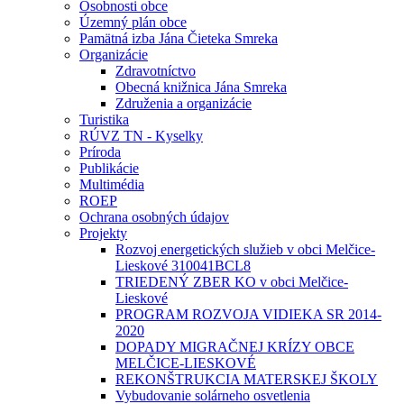
Osobnosti obce
Územný plán obce
Pamätná izba Jána Čieteka Smreka
Organizácie
Zdravotníctvo
Obecná knižnica Jána Smreka
Združenia a organizácie
Turistika
RÚVZ TN - Kyselky
Príroda
Publikácie
Multimédia
ROEP
Ochrana osobných údajov
Projekty
Rozvoj energetických služieb v obci Melčice-
Lieskové 310041BCL8
TRIEDENÝ ZBER KO v obci Melčice-
Lieskové
PROGRAM ROZVOJA VIDIEKA SR 2014-
2020
DOPADY MIGRAČNEJ KRÍZY OBCE
MELČICE-LIESKOVÉ
REKONŠTRUKCIA MATERSKEJ ŠKOLY
Vybudovanie solárneho osvetlenia