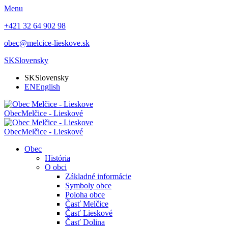
Menu
+421 32 64 902 98
obec@melcice-lieskove.sk
SK
Slovensky
SK
Slovensky
EN
English
Obec
Melčice - Lieskové
Obec
Melčice - Lieskové
Obec
História
O obci
Základné informácie
Symboly obce
Poloha obce
Časť Melčice
Časť Lieskové
Časť Dolina