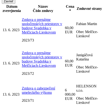
Zavrieť
Dátum
Názov
Cena
Zmluvné strany
zverejnenia
Číslo zmluvy
*
Zmluva o prenájme
spoločenských priestorov v
Fabian Martin
60,00
budove Svadobka v
13. 6. 2023
Obec Melčice-
EUR
Melčiciach-Lieskovom
Lieskové
2023/73
Zmluva o prenájme
Janigáčová
spoločenských priestorov v
Katarína
60,00
budove Svadobka v
13. 6. 2023
EUR
Melčiciach-Lieskovom
Obec Melčice-
Lieskové
2023/72
HELENSON
Zmluva o zabezpečení
6
s.r.o.
umeleckého výkonu
13. 6. 2023
000,00
Obec Melčice-
EUR
2023/71
Lieskové