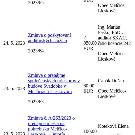
EUR
2023/65
Obec Melčice-
Lieskové
Ing. Marián
Faško, PhD.,
Zmluva o poskytovaní
2
audítor SKAU,
audítorských služieb
24. 5. 2023
850,00
číslo licencie 242
EUR
2023/64
Obec Melčice-
Lieskové
Zmluva o prenájme
spoločenských priestorov v
Capák Dušan
60,00
budove Svadobka v
23. 5. 2023
Obec Melčice-
EUR
Melčiciach-Lieskovom
Lieskové
2023/63
Zmluva č. A/263/2023 o
prenájme miesta na
Koteková Elena
pohrebisku Melčice-
100,00
23. 5. 2023
Lieskové - Cintorín