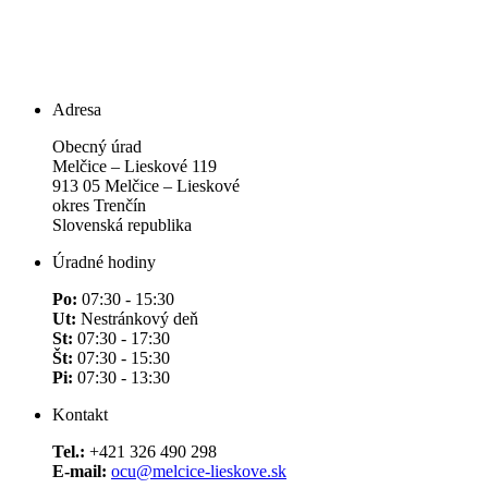
Adresa
Obecný úrad
Melčice – Lieskové 119
913 05 Melčice – Lieskové
okres Trenčín
Slovenská republika
Úradné hodiny
Po:
07:30 - 15:30
Ut:
Nestránkový deň
St:
07:30 - 17:30
Št:
07:30 - 15:30
Pi:
07:30 - 13:30
Kontakt
Tel.:
+421 326 490 298
E-mail:
ocu@melcice-lieskove.sk