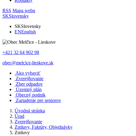
Kontakty
RSS
Mapa webu
SK
Slovensky
SK
Slovensky
EN
English
+421 32 64 902 98
obec@melcice-lieskove.sk
Ako vybaviť
Zverejňovanie
Zber odpadov
Územný plán
Obecný podnik
Zariadenie pre seniorov
Úvodná stránka
Úrad
Zverejňovanie
Zmluvy, Faktúry, Objednávky
Zmluvy