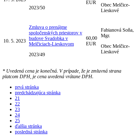
EUR
Obec Melčice-
2023/50
Lieskové
Zmluva o prenájme
Fabianová Soňa,
spoločenských priestorov v
Mgr.
60,00
budove Svadobka v
10. 5. 2023
EUR
Melčiciach-Lieskovom
Obec Melčice-
Lieskové
2023/49
* Uvedená cena je konečná. V prípade, že je zmluvná strana
platcom DPH, je cena uvedená vrátane DPH.
prvá stránka
predchádzajúca stránka
21
22
23
24
25
ďalšia stránka
posledná stránka