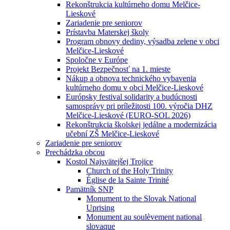
Rekonštrukcia kultúrneho domu Melčice-
Lieskové
Zariadenie pre seniorov
Prístavba Materskej školy
Program obnovy dediny, výsadba zelene v obci
Melčice-Lieskové
Spoločne v Európe
Projekt Bezpečnosť na 1. mieste
Nákup a obnova technického vybavenia
kultúrneho domu v obci Melčice-Lieskové
Európsky festival solidarity a budúcnosti
samosprávy pri príležitosti 100. výročia DHZ
Melčice-Lieskové (EURO-SOL 2026)
Rekonštrukcia školskej jedálne a modernizácia
učební ZŠ Melčice-Lieskové
Zariadenie pre seniorov
Prechádzka obcou
Kostol Najsvätejšej Trojice
Church of the Holy Trinity
Église de la Sainte Trinité
Pamätník SNP
Monument to the Slovak National
Uprising
Monument au soulèvement national
slovaque