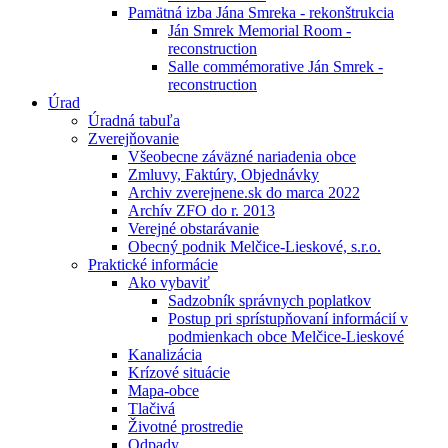
Pamätná izba Jána Smreka - rekonštrukcia
Ján Smrek Memorial Room -
reconstruction
Salle commémorative Ján Smrek -
reconstruction
Úrad
Úradná tabuľa
Zverejňovanie
Všeobecne záväzné nariadenia obce
Zmluvy, Faktúry, Objednávky
Archiv zverejnene.sk do marca 2022
Archív ZFO do r. 2013
Verejné obstarávanie
Obecný podnik Melčice-Lieskové, s.r.o.
Praktické informácie
Ako vybaviť
Sadzobník správnych poplatkov
Postup pri sprístupňovaní informácií v
podmienkach obce Melčice-Lieskové
Kanalizácia
Krízové situácie
Mapa-obce
Tlačivá
Životné prostredie
Odpady