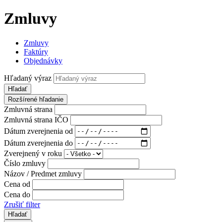
Zmluvy
Zmluvy
Faktúry
Objednávky
Hľadaný výraz
Hľadať
Rozšírené hľadanie
Zmluvná strana
Zmluvná strana IČO
Dátum zverejnenia od
Dátum zverejnenia do
Zverejnený v roku
Číslo zmluvy
Názov / Predmet zmluvy
Cena od
Cena do
Zrušiť filter