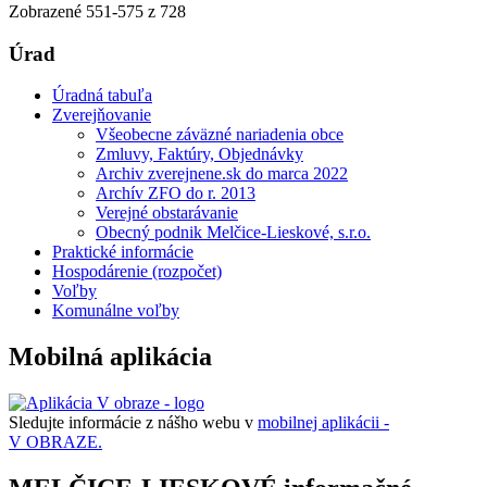
Zobrazené
551
-
575
z 728
Úrad
Úradná tabuľa
Zverejňovanie
Všeobecne záväzné nariadenia obce
Zmluvy, Faktúry, Objednávky
Archiv zverejnene.sk do marca 2022
Archív ZFO do r. 2013
Verejné obstarávanie
Obecný podnik Melčice-Lieskové, s.r.o.
Praktické informácie
Hospodárenie (rozpočet)
Voľby
Komunálne voľby
Mobilná aplikácia
Sledujte informácie z nášho webu v
mobilnej aplikácii -
V OBRAZE.