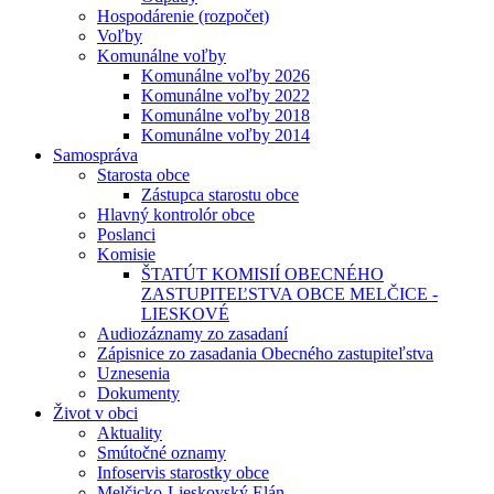
Hospodárenie (rozpočet)
Voľby
Komunálne voľby
Komunálne voľby 2026
Komunálne voľby 2022
Komunálne voľby 2018
Komunálne voľby 2014
Samospráva
Starosta obce
Zástupca starostu obce
Hlavný kontrolór obce
Poslanci
Komisie
ŠTATÚT KOMISIÍ OBECNÉHO
ZASTUPITEĽSTVA OBCE MELČICE -
LIESKOVÉ
Audiozáznamy zo zasadaní
Zápisnice zo zasadania Obecného zastupiteľstva
Uznesenia
Dokumenty
Život v obci
Aktuality
Smútočné oznamy
Infoservis starostky obce
Melčicko-Lieskovský Elán