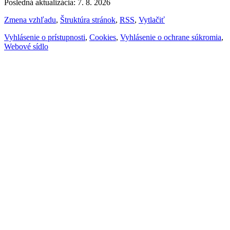
Posledná aktualizácia: 7. 8. 2026
Zmena vzhľadu
,
Štruktúra stránok
,
RSS
,
Vytlačiť
Vyhlásenie o prístupnosti
,
Cookies
,
Vyhlásenie o ochrane súkromia
,
Webové sídlo