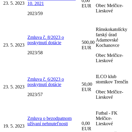
0,00
23. 5. 2023
10. 2021
Obec Melčice-
EUR
Lieskové
2023/59
Rímskokatolícky
farský úrad
Zmluva č. 8/2023 o
Adamovské
500,00
poskytnutí dotácie
23. 5. 2023
Kochanovce
EUR
2023/58
Obec Melčice-
Lieskové
ILCO klub
Zmluva č. 6/2023 o
stomikov Trenčín
50,00
poskytnutí dotácie
23. 5. 2023
EUR
Obec Melčice-
2023/57
Lieskové
Futbal - FK
Zmluva o bezodpatnom
Melčice-
0,00
užívaní nehnuteľnosti
Lieskové
19. 5. 2023
EUR