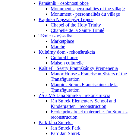
Pamätník - osobnosti obce
Monument - personalities of the village
Monument - personnalités du village
Kaplnka Najsvätejšej Trojice
Chapel of the Holy Trinity
Chapelle de la Sainte Trinité
Tržnica - výsadba
Marketplace
Marché
Kultúrny dom - rekonštrukcia
Cultural house
Maison culturelle
Kaštieľ - Sestry Františkánky Premenenia
Manor House - Franciscan Sisters of the
Transfiguration
Manoir - Sœurs Franciscaines de la
Transfiguration
ZŠ s MŠ Jána Smreka - rekonštrukcia
Ján Smrek Elementary School and
Kindergarten - reconstruction
École primaire et maternelle Ján Smrek -
reconstruction
Park Jána Smreka
Jan Smrek Park
Parc Jan Smrek