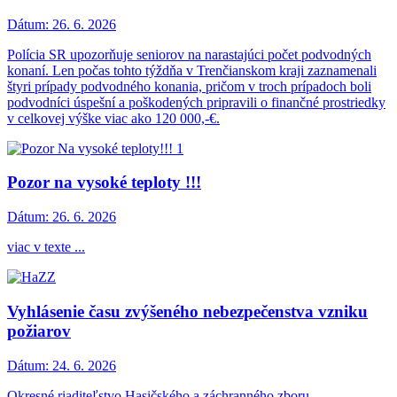
Dátum:
26. 6. 2026
Polícia SR upozorňuje seniorov na narastajúci počet podvodných
konaní. Len počas tohto týždňa v Trenčianskom kraji zaznamenali
štyri prípady podvodného konania, pričom v troch prípadoch boli
podvodníci úspešní a poškodených pripravili o finančné prostriedky
v celkovej výške viac ako 120 000,-€.
Pozor na vysoké teploty !!!
Dátum:
26. 6. 2026
viac v texte ...
Vyhlásenie času zvýšeného nebezpečenstva vzniku
požiarov
Dátum:
24. 6. 2026
Okresné riaditeľstvo Hasičského a záchranného zboru