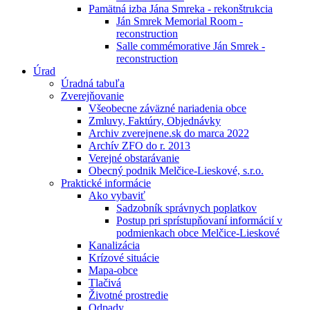
Pamätná izba Jána Smreka - rekonštrukcia
Ján Smrek Memorial Room -
reconstruction
Salle commémorative Ján Smrek -
reconstruction
Úrad
Úradná tabuľa
Zverejňovanie
Všeobecne záväzné nariadenia obce
Zmluvy, Faktúry, Objednávky
Archiv zverejnene.sk do marca 2022
Archív ZFO do r. 2013
Verejné obstarávanie
Obecný podnik Melčice-Lieskové, s.r.o.
Praktické informácie
Ako vybaviť
Sadzobník správnych poplatkov
Postup pri sprístupňovaní informácií v
podmienkach obce Melčice-Lieskové
Kanalizácia
Krízové situácie
Mapa-obce
Tlačivá
Životné prostredie
Odpady