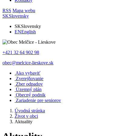
Kontakty
RSS
Mapa webu
SK
Slovensky
SK
Slovensky
EN
English
+421 32 64 902 98
obec@melcice-lieskove.sk
Ako vybaviť
Zverejňovanie
Zber odpadov
Územný plán
Obecný podnik
Zariadenie pre seniorov
Úvodná stránka
Život v obci
Aktuality