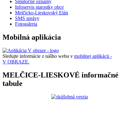
Smútočné oznamy
Infoservis starostky obce
Melčicko-Lieskovský Elán
SMS správy
Fotogaleria
Mobilná aplikácia
Sledujte informácie z nášho webu v
mobilnej aplikácii -
V OBRAZE.
MELČICE-LIESKOVÉ informačné
tabule