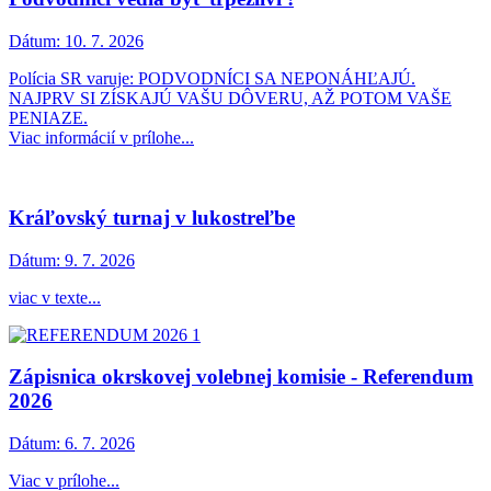
Dátum:
10. 7. 2026
Polícia SR varuje: PODVODNÍCI SA NEPONÁHĽAJÚ.
NAJPRV SI ZÍSKAJÚ VAŠU DÔVERU, AŽ POTOM VAŠE
PENIAZE.
Viac informácií v prílohe...
Kráľovský turnaj v lukostreľbe
Dátum:
9. 7. 2026
viac v texte...
Zápisnica okrskovej volebnej komisie - Referendum
2026
Dátum:
6. 7. 2026
Viac v prílohe...