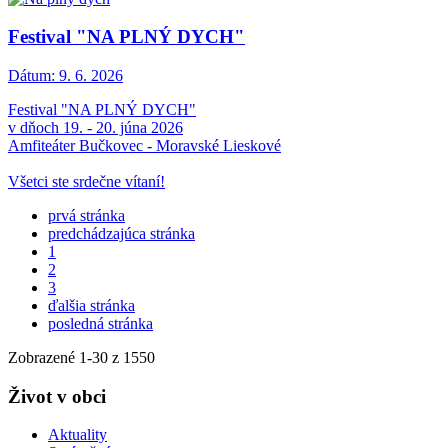
Festival "NA PLNÝ DYCH"
Dátum:
9. 6. 2026
Festival "NA PLNÝ DYCH"
v dňoch 19. - 20. júna 2026
Amfiteáter Bučkovec - Moravské Lieskové
Všetci ste srdečne vítaní!
prvá stránka
predchádzajúca stránka
1
2
3
ďalšia stránka
posledná stránka
Zobrazené
1
-
30
z 1550
Život v obci
Aktuality