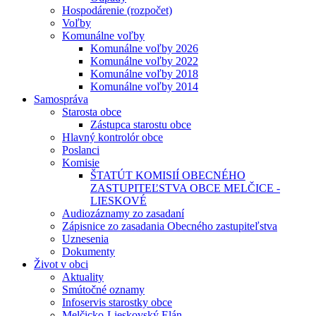
Hospodárenie (rozpočet)
Voľby
Komunálne voľby
Komunálne voľby 2026
Komunálne voľby 2022
Komunálne voľby 2018
Komunálne voľby 2014
Samospráva
Starosta obce
Zástupca starostu obce
Hlavný kontrolór obce
Poslanci
Komisie
ŠTATÚT KOMISIÍ OBECNÉHO
ZASTUPITEĽSTVA OBCE MELČICE -
LIESKOVÉ
Audiozáznamy zo zasadaní
Zápisnice zo zasadania Obecného zastupiteľstva
Uznesenia
Dokumenty
Život v obci
Aktuality
Smútočné oznamy
Infoservis starostky obce
Melčicko-Lieskovský Elán