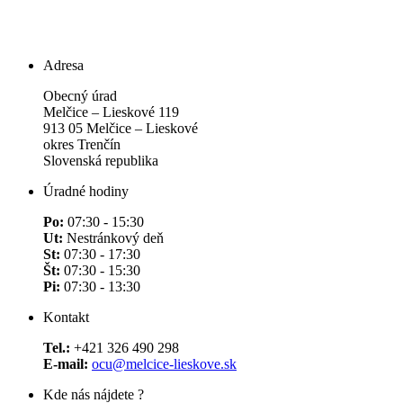
Adresa
Obecný úrad
Melčice – Lieskové 119
913 05 Melčice – Lieskové
okres Trenčín
Slovenská republika
Úradné hodiny
Po:
07:30 - 15:30
Ut:
Nestránkový deň
St:
07:30 - 17:30
Št:
07:30 - 15:30
Pi:
07:30 - 13:30
Kontakt
Tel.:
+421 326 490 298
E-mail:
ocu@melcice-lieskove.sk
Kde nás nájdete ?