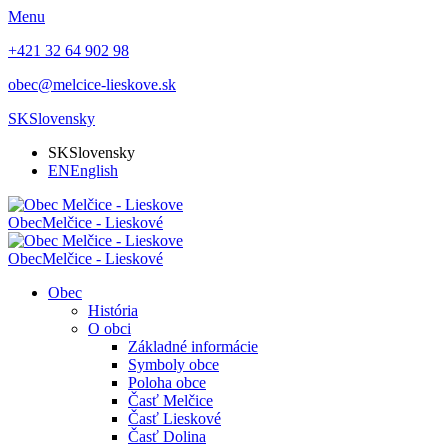
Menu
+421 32 64 902 98
obec@melcice-lieskove.sk
SK
Slovensky
SK
Slovensky
EN
English
Obec
Melčice - Lieskové
Obec
Melčice - Lieskové
Obec
História
O obci
Základné informácie
Symboly obce
Poloha obce
Časť Melčice
Časť Lieskové
Časť Dolina