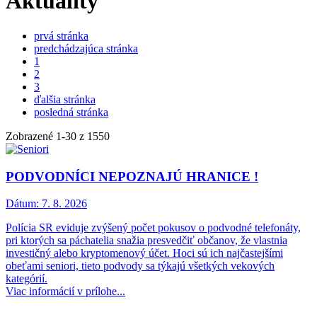
Aktuality
prvá stránka
predchádzajúca stránka
1
2
3
ďalšia stránka
posledná stránka
Zobrazené
1
-
30
z 1550
PODVODNÍCI NEPOZNAJÚ HRANICE !
Dátum:
7. 8. 2026
Polícia SR eviduje zvýšený počet pokusov o podvodné telefonáty,
pri ktorých sa páchatelia snažia presvedčiť občanov, že vlastnia
investičný alebo kryptomenový účet. Hoci sú ich najčastejšími
obeťami seniori, tieto podvody sa týkajú všetkých vekových
kategórií.
Viac informácií v prílohe...