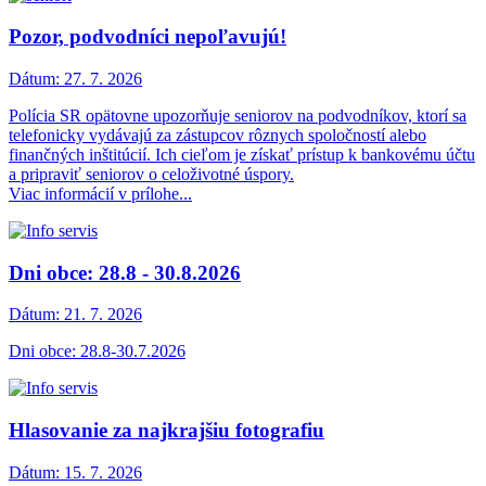
Pozor, podvodníci nepoľavujú!
Dátum:
27. 7. 2026
Polícia SR opätovne upozorňuje seniorov na podvodníkov, ktorí sa
telefonicky vydávajú za zástupcov rôznych spoločností alebo
finančných inštitúcií. Ich cieľom je získať prístup k bankovému účtu
a pripraviť seniorov o celoživotné úspory.
Viac informácií v prílohe...
Dni obce: 28.8 - 30.8.2026
Dátum:
21. 7. 2026
Dni obce: 28.8-30.7.2026
Hlasovanie za najkrajšiu fotografiu
Dátum:
15. 7. 2026