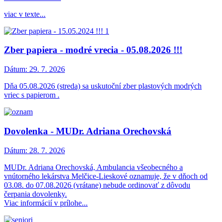
viac v texte...
Zber papiera - modré vrecia - 05.08.2026 !!!
Dátum:
29. 7. 2026
Dňa 05.08.2026 (streda) sa uskutoční zber plastových modrých
vriec s papierom .
Dovolenka - MUDr. Adriana Orechovská
Dátum:
28. 7. 2026
MUDr. Adriana Orechovská, Ambulancia všeobecného a
vnútorného lekárstva Melčice-Lieskové oznamuje, že v dňoch od
03.08. do 07.08.2026 (vrátane) nebude ordinovať z dôvodu
čerpania dovolenky.
Viac informácií v prílohe...