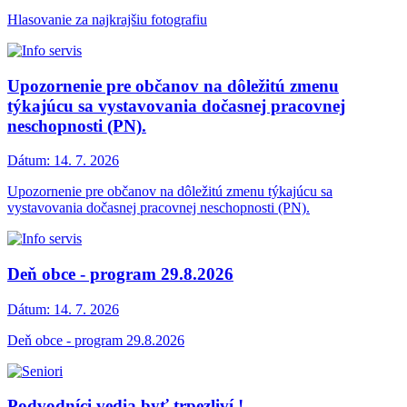
Hlasovanie za najkrajšiu fotografiu
Upozornenie pre občanov na dôležitú zmenu
týkajúcu sa vystavovania dočasnej pracovnej
neschopnosti (PN).
Dátum:
14. 7. 2026
Upozornenie pre občanov na dôležitú zmenu týkajúcu sa
vystavovania dočasnej pracovnej neschopnosti (PN).
Deň obce - program 29.8.2026
Dátum:
14. 7. 2026
Deň obce - program 29.8.2026
Podvodníci vedia byť trpezliví !