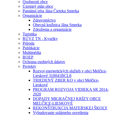
Osobnosti obce
Územný plán obce
Pamätná izba Jána Čieteka Smreka
Organizácie
Zdravotníctvo
Obecná knižnica Jána Smreka
Združenia a organizácie
Turistika
RÚVZ TN - Kyselky
Príroda
Publikácie
Multimédia
ROEP
Ochrana osobných údajov
Projekty
Rozvoj energetických služieb v obci Melčice-
Lieskové 310041BCL8
TRIEDENÝ ZBER KO v obci Melčice-
Lieskové
PROGRAM ROZVOJA VIDIEKA SR 2014-
2020
DOPADY MIGRAČNEJ KRÍZY OBCE
MELČICE-LIESKOVÉ
REKONŠTRUKCIA MATERSKEJ ŠKOLY
Vybudovanie solárneho osvetlenia