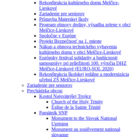
Rekonštrukcia kultúrneho domu Melčice-
Lieskové
Zariadenie pre seniorov
Prístavba Materskej školy
Program obnovy dediny, výsadba zelene v obci
Melčice-Lieskové
Spoločne v Európe
Projekt Bezpečnosť na 1. mieste
Nákup a obnova technického vybavenia
kultúrneho domu v obci Melčice-Lieskové
Európsky festival solidarity a budúcnosti
samosprávy pri príležitosti 100. výročia DHZ
Melčice-Lieskové (EURO-SOL 2026)
Rekonštrukcia školskej jedálne a modernizácia
učební ZŠ Melčice-Lieskové
Zariadenie pre seniorov
Prechádzka obcou
Kostol Najsvätejšej Trojice
Church of the Holy Trinity
Église de la Sainte Trinité
Pamätník SNP
Monument to the Slovak National
Uprising
Monument au soulèvement national
slovaque