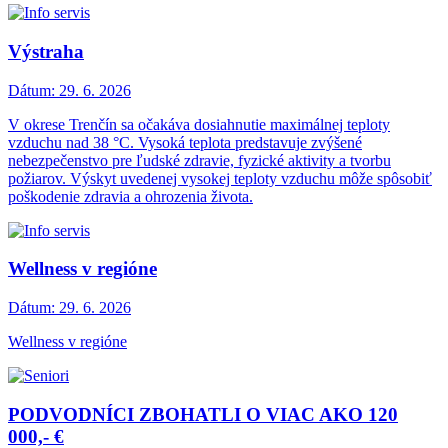
Výstraha
Dátum:
29. 6. 2026
V okrese Trenčín sa očakáva dosiahnutie maximálnej teploty
vzduchu nad 38 °C. Vysoká teplota predstavuje zvýšené
nebezpečenstvo pre ľudské zdravie, fyzické aktivity a tvorbu
požiarov. Výskyt uvedenej vysokej teploty vzduchu môže spôsobiť
poškodenie zdravia a ohrozenia života.
Wellness v regióne
Dátum:
29. 6. 2026
Wellness v regióne
PODVODNÍCI ZBOHATLI O VIAC AKO 120
000,- €