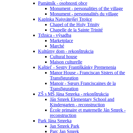
Pamätník - osobnosti obce
Monument - personalities of the village
Monument - personnalités du village
Kaplnka Najsvätejšej Trojice
Chapel of the Holy Trinity
Chapelle de la Sainte Trinité
Tržnica - výsadba
Marketplace
Marché
Kultúrny dom - rekonštrukcia
Cultural house
Maison culturelle
Kaštieľ - Sestry Františkánky Premenenia
Manor House - Franciscan Sisters of the
Transfiguration
Manoir - Sœurs Franciscaines de la
Transfiguration
ZŠ s MŠ Jána Smreka - rekonštrukcia
Ján Smrek Elementary School and
Kindergarten - reconstruction
École primaire et maternelle Ján Smrek -
reconstruction
Park Jána Smreka
Jan Smrek Park
Parc Jan Smrek