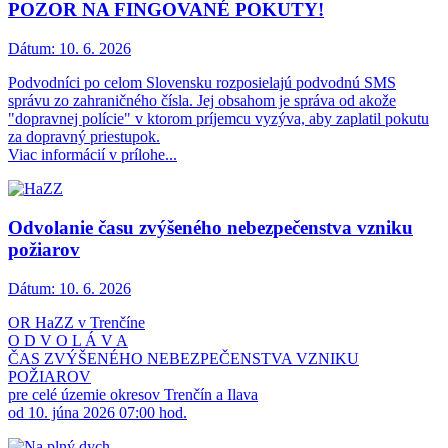
POZOR NA FINGOVANÉ POKUTY!
Dátum:
10. 6. 2026
Podvodníci po celom Slovensku rozposielajú podvodnú SMS
správu zo zahraničného čísla. Jej obsahom je správa od akože
"dopravnej polície" v ktorom príjemcu vyzýva, aby zaplatil pokutu
za dopravný priestupok.
Viac informácií v prílohe...
Odvolanie času zvýšeného nebezpečenstva vzniku
požiarov
Dátum:
10. 6. 2026
OR HaZZ v Trenčíne
O D V O L Á V A
ČAS ZVÝŠENÉHO NEBEZPEČENSTVA VZNIKU
POŽIAROV
pre celé územie okresov Trenčín a Ilava
od 10. júna 2026 07:00 hod.