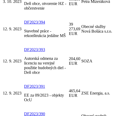
3. 10. 2023
Petra Mizeráková
Deň obce, otvorenie HZ -
EUR
občerstvenie
DF2023/394
39
Obecné služby
12. 9. 2023
273,69
Stavebné práce -
Nová Bošáca s.r.o.
EUR
rekonštrukcia jedálne MŠ
DF2023/393
Autorská odmena za
204,60
12. 9. 2023
SOZA
licenciu na verejné
EUR
použitie hudobných diel -
Deň obce
DF2023/391
465,64
12. 9. 2023
ZSE Energia, a.s.
EE za 09/2023 - objekty
EUR
OcU
DF2023/390
Obecný podnik