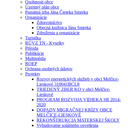
Osobnosti obce
Územný plán obce
Pamätná izba Jána Čieteka Smreka
Organizácie
Zdravotníctvo
Obecná knižnica Jána Smreka
Združenia a organizácie
Turistika
RÚVZ TN - Kyselky
Príroda
Publikácie
Multimédia
ROEP
Ochrana osobných údajov
Projekty
Rozvoj energetických služieb v obci Melčice-
Lieskové 310041BCL8
TRIEDENÝ ZBER KO v obci Melčice-
Lieskové
PROGRAM ROZVOJA VIDIEKA SR 2014-
2020
DOPADY MIGRAČNEJ KRÍZY OBCE
MELČICE-LIESKOVÉ
REKONŠTRUKCIA MATERSKEJ ŠKOLY
Vybudovanie solárneho osvetlenia