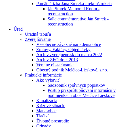
Pamätná izba Jána Smreka - rekonštrukcia
Ján Smrek Memorial Room -
reconstruction
Salle commémorative Ján Smrek -
reconstruction
Úrad
Úradná tabuľa
Zverejňovanie
Všeobecne záväzné nariadenia obce
Zmluvy, Faktúry, Objednávky
Archiv zverejnene.sk do marca 2022
Archív ZFO do r. 2013
Verejné obstarávanie
Obecný podnik Melčice-Lieskové, s.r.o.
Praktické informácie
Ako vybaviť
Sadzobník správnych poplatkov
Postup pri sprístupňovaní informácií v
podmienkach obce Melčice-Lieskové
Kanalizácia
Krízové situácie
Mapa-obce
Tlačivá
Životné prostredie
Odpady