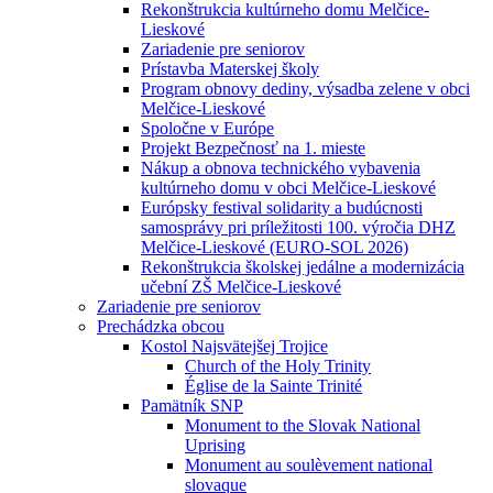
Rekonštrukcia kultúrneho domu Melčice-
Lieskové
Zariadenie pre seniorov
Prístavba Materskej školy
Program obnovy dediny, výsadba zelene v obci
Melčice-Lieskové
Spoločne v Európe
Projekt Bezpečnosť na 1. mieste
Nákup a obnova technického vybavenia
kultúrneho domu v obci Melčice-Lieskové
Európsky festival solidarity a budúcnosti
samosprávy pri príležitosti 100. výročia DHZ
Melčice-Lieskové (EURO-SOL 2026)
Rekonštrukcia školskej jedálne a modernizácia
učební ZŠ Melčice-Lieskové
Zariadenie pre seniorov
Prechádzka obcou
Kostol Najsvätejšej Trojice
Church of the Holy Trinity
Église de la Sainte Trinité
Pamätník SNP
Monument to the Slovak National
Uprising
Monument au soulèvement national
slovaque