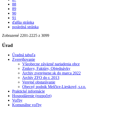
88
89
90
91
ďalšia stránka
posledná stránka
Zobrazené
2201
-
2225
z 3099
Úrad
Úradná tabuľa
Zverejňovanie
Všeobecne záväzné nariadenia obce
Zmluvy, Faktúry, Objednávky
Archiv zverejnene.sk do marca 2022
Archív ZFO do r. 2013
Verejné obstarávanie
Obecný podnik Melčice-Lieskové, s.r.o.
Praktické informácie
Hospodárenie (rozpočet)
Voľby
Komunálne voľby