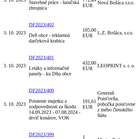
Stavebné práce - hasičská
Nová Bošáca s.r.o.
EUR
zbrojnica
DF2023/402
105,00
3. 10. 2023
L.Z. Bošáca, s.r.o.
Deň obce - reklamná
EUR
darčeková krabica
DF2023/401
432,00
3. 10. 2023
LEOPRINT s. r. o.
Letáky a informačné
EUR
panely - ku Dňu obce
DF2023/400
Generali
Poisťovňa,
Poistenie majetku a
191,61
3. 10. 2023
pobočka poisťovne
zodpovednosti za škodu
EUR
z iného členského
14.09.2023 - 07.08.2024 -
štátu
drvič konárov, VOK
DF2023/399
1