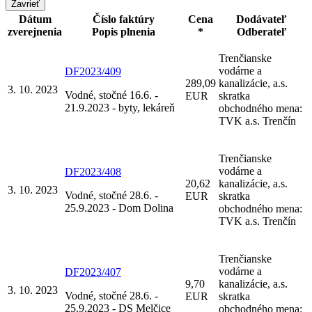
Zavrieť
Dátum
Číslo faktúry
Cena
Dodávateľ
zverejnenia
Popis plnenia
*
Odberateľ
Trenčianske
vodárne a
DF2023/409
289,09
kanalizácie, a.s.
3. 10. 2023
Vodné, stočné 16.6. -
EUR
skratka
21.9.2023 - byty, lekáreň
obchodného mena:
TVK a.s. Trenčín
Trenčianske
vodárne a
DF2023/408
20,62
kanalizácie, a.s.
3. 10. 2023
Vodné, stočné 28.6. -
EUR
skratka
25.9.2023 - Dom Dolina
obchodného mena:
TVK a.s. Trenčín
Trenčianske
vodárne a
DF2023/407
9,70
kanalizácie, a.s.
3. 10. 2023
Vodné, stočné 28.6. -
EUR
skratka
25.9.2023 - DS Melčice
obchodného mena: