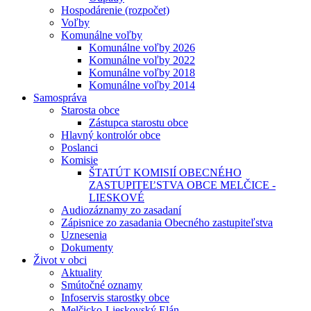
Hospodárenie (rozpočet)
Voľby
Komunálne voľby
Komunálne voľby 2026
Komunálne voľby 2022
Komunálne voľby 2018
Komunálne voľby 2014
Samospráva
Starosta obce
Zástupca starostu obce
Hlavný kontrolór obce
Poslanci
Komisie
ŠTATÚT KOMISIÍ OBECNÉHO
ZASTUPITEĽSTVA OBCE MELČICE -
LIESKOVÉ
Audiozáznamy zo zasadaní
Zápisnice zo zasadania Obecného zastupiteľstva
Uznesenia
Dokumenty
Život v obci
Aktuality
Smútočné oznamy
Infoservis starostky obce
Melčicko-Lieskovský Elán