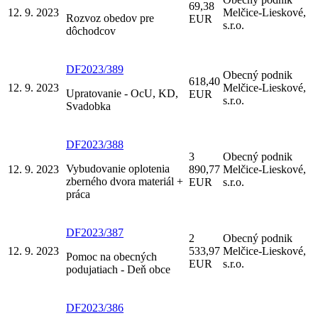
69,38
12. 9. 2023
Melčice-Lieskové,
Rozvoz obedov pre
EUR
s.r.o.
dôchodcov
DF2023/389
Obecný podnik
618,40
12. 9. 2023
Melčice-Lieskové,
Upratovanie - OcU, KD,
EUR
s.r.o.
Svadobka
DF2023/388
3
Obecný podnik
Vybudovanie oplotenia
12. 9. 2023
890,77
Melčice-Lieskové,
zberného dvora materiál +
EUR
s.r.o.
práca
DF2023/387
2
Obecný podnik
12. 9. 2023
533,97
Melčice-Lieskové,
Pomoc na obecných
EUR
s.r.o.
podujatiach - Deň obce
DF2023/386