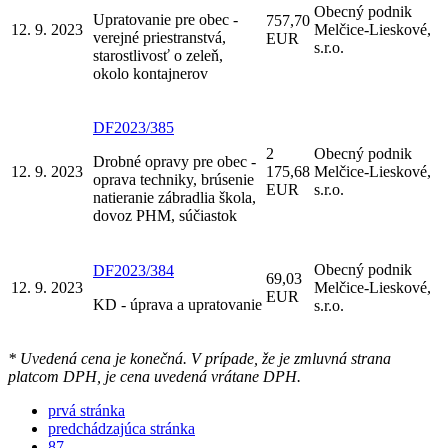
Obecný podnik
Upratovanie pre obec -
757,70
12. 9. 2023
Melčice-Lieskové,
verejné priestranstvá,
EUR
s.r.o.
starostlivosť o zeleň,
okolo kontajnerov
DF2023/385
2
Obecný podnik
Drobné opravy pre obec -
12. 9. 2023
175,68
Melčice-Lieskové,
oprava techniky, brúsenie
EUR
s.r.o.
natieranie zábradlia škola,
dovoz PHM, súčiastok
Obecný podnik
DF2023/384
69,03
12. 9. 2023
Melčice-Lieskové,
EUR
KD - úprava a upratovanie
s.r.o.
* Uvedená cena je konečná. V prípade, že je zmluvná strana
platcom DPH, je cena uvedená vrátane DPH.
prvá stránka
predchádzajúca stránka
87