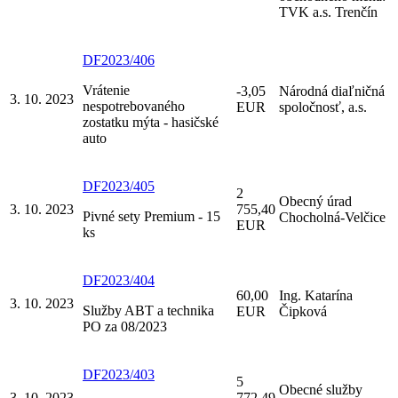
TVK a.s. Trenčín
DF2023/406
Vrátenie
-3,05
Národná diaľničná
3. 10. 2023
nespotrebovaného
EUR
spoločnosť, a.s.
zostatku mýta - hasičské
auto
DF2023/405
2
Obecný úrad
3. 10. 2023
755,40
Pivné sety Premium - 15
Chocholná-Velčice
EUR
ks
DF2023/404
60,00
Ing. Katarína
3. 10. 2023
Služby ABT a technika
EUR
Čipková
PO za 08/2023
DF2023/403
5
Obecné služby
3. 10. 2023
772,49