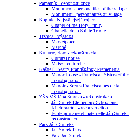
Pamätník - osobnosti obce
Monument - personalities of the village
Monument - personnalités du village
Kaplnka Najsvätejšej Trojice
Chapel of the Holy Trinity
Chapelle de la Sainte Trinité
Tržnica - výsadba
Marketplace
Marché
Kultúrny dom - rekonštrukcia
Cultural house
Maison culturelle
Kaštieľ - Sestry Františkánky Premenenia
Manor House - Franciscan Sisters of the
Transfiguration
Manoir - Sœurs Franciscaines de la
Transfiguration
ZŠ s MŠ Jána Smreka - rekonštrukcia
Ján Smrek Elementary School and
Kindergarten - reconstruction
École primaire et maternelle Ján Smrek -
reconstruction
Park Jána Smreka
Jan Smrek Park
Parc Jan Smrek