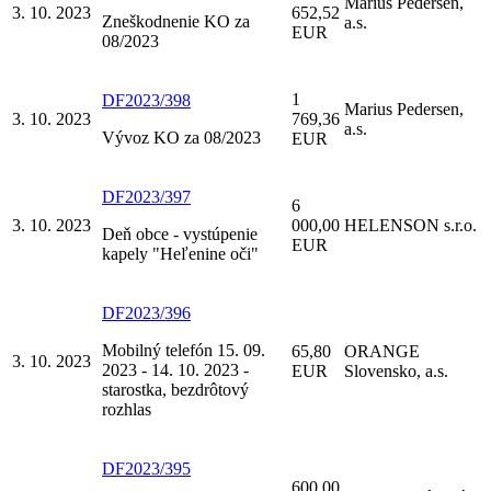
Marius Pedersen,
3. 10. 2023
652,52
Zneškodnenie KO za
a.s.
EUR
08/2023
1
DF2023/398
Marius Pedersen,
3. 10. 2023
769,36
a.s.
Vývoz KO za 08/2023
EUR
DF2023/397
6
3. 10. 2023
000,00
HELENSON s.r.o.
Deň obce - vystúpenie
EUR
kapely "Heľenine oči"
DF2023/396
Mobilný telefón 15. 09.
65,80
ORANGE
3. 10. 2023
2023 - 14. 10. 2023 -
EUR
Slovensko, a.s.
starostka, bezdrôtový
rozhlas
DF2023/395
600,00