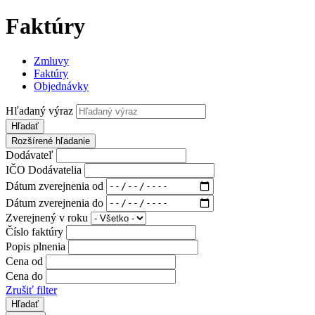
Faktúry
Zmluvy
Faktúry
Objednávky
Hľadaný výraz
Hľadať
Rozšírené hľadanie
Dodávateľ
IČO Dodávatelia
Dátum zverejnenia od
Dátum zverejnenia do
Zverejnený v roku
Číslo faktúry
Popis plnenia
Cena od
Cena do
Zrušiť filter