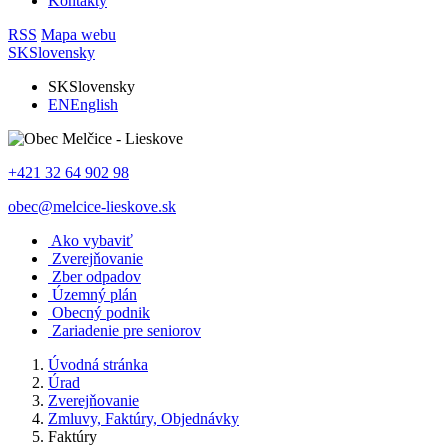
Kontakty
RSS
Mapa webu
SK
Slovensky
SK
Slovensky
EN
English
+421 32 64 902 98
obec@melcice-lieskove.sk
Ako vybaviť
Zverejňovanie
Zber odpadov
Územný plán
Obecný podnik
Zariadenie pre seniorov
Úvodná stránka
Úrad
Zverejňovanie
Zmluvy, Faktúry, Objednávky
Faktúry