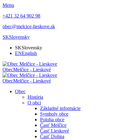
Menu
+421 32 64 902 98
obec@melcice-lieskove.sk
SK
Slovensky
SK
Slovensky
EN
English
Obec
Melčice - Lieskové
Obec
Melčice - Lieskové
Obec
História
O obci
Základné informácie
Symboly obce
Poloha obce
Časť Melčice
Časť Lieskové
Časť Dolina