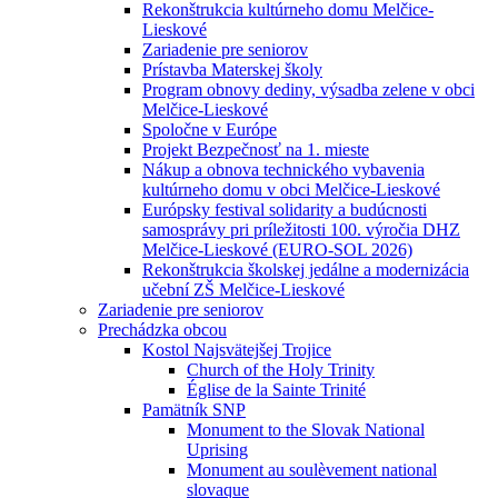
Rekonštrukcia kultúrneho domu Melčice-
Lieskové
Zariadenie pre seniorov
Prístavba Materskej školy
Program obnovy dediny, výsadba zelene v obci
Melčice-Lieskové
Spoločne v Európe
Projekt Bezpečnosť na 1. mieste
Nákup a obnova technického vybavenia
kultúrneho domu v obci Melčice-Lieskové
Európsky festival solidarity a budúcnosti
samosprávy pri príležitosti 100. výročia DHZ
Melčice-Lieskové (EURO-SOL 2026)
Rekonštrukcia školskej jedálne a modernizácia
učební ZŠ Melčice-Lieskové
Zariadenie pre seniorov
Prechádzka obcou
Kostol Najsvätejšej Trojice
Church of the Holy Trinity
Église de la Sainte Trinité
Pamätník SNP
Monument to the Slovak National
Uprising
Monument au soulèvement national
slovaque