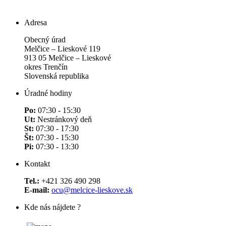
Adresa
Obecný úrad
Melčice – Lieskové 119
913 05 Melčice – Lieskové
okres Trenčín
Slovenská republika
Úradné hodiny
Po:
07:30 - 15:30
Ut:
Nestránkový deň
St:
07:30 - 17:30
Št:
07:30 - 15:30
Pi:
07:30 - 13:30
Kontakt
Tel.:
+421 326 490 298
E-mail:
ocu@melcice-lieskove.sk
Kde nás nájdete ?