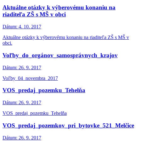
Aktuálne otázky k výberovému konaniu na
riaditeľa ZŠ s MŠ v obci
Dátum:
4. 10. 2017
Aktuálne otázky k výberovému konaniu na riaditeľa ZŠ s MŠ v
obci.
Voľby_do_orgánov_samosprávnych_krajov
Dátum:
26. 9. 2017
Voľby_04_novembra_2017
VOS_predaj_pozemku_Tehelňa
Dátum:
26. 9. 2017
VOS_predaj_pozemku_Tehelňa
VOS_predaj_pozemkov_pri_bytovke_521_Melčice
Dátum:
26. 9. 2017