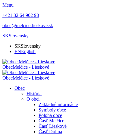
Menu
+421 32 64 902 98
obec@melcice-lieskove.sk
SK
Slovensky
SK
Slovensky
EN
English
Obec
Melčice - Lieskové
Obec
Melčice - Lieskové
Obec
História
O obci
Základné informácie
Symboly obce
Poloha obce
Časť Melčice
Časť Lieskové
Časť Dolina