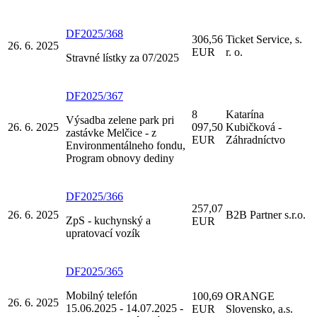
DF2025/368
306,56
Ticket Service, s.
26. 6. 2025
EUR
r. o.
Stravné lístky za 07/2025
DF2025/367
8
Katarína
Výsadba zelene park pri
26. 6. 2025
097,50
Kubičková -
zastávke Melčice - z
EUR
Záhradníctvo
Environmentálneho fondu,
Program obnovy dediny
DF2025/366
257,07
26. 6. 2025
B2B Partner s.r.o.
ZpS - kuchynský a
EUR
upratovací vozík
DF2025/365
Mobilný telefón
100,69
ORANGE
26. 6. 2025
15.06.2025 - 14.07.2025 -
EUR
Slovensko, a.s.