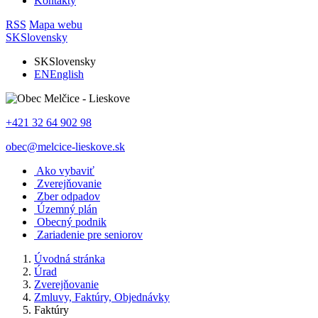
Kontakty
RSS
Mapa webu
SK
Slovensky
SK
Slovensky
EN
English
+421 32 64 902 98
obec@melcice-lieskove.sk
Ako vybaviť
Zverejňovanie
Zber odpadov
Územný plán
Obecný podnik
Zariadenie pre seniorov
Úvodná stránka
Úrad
Zverejňovanie
Zmluvy, Faktúry, Objednávky
Faktúry