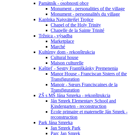
Pamätník - osobnosti obce
Monument - personalities of the village
Monument - personnalités du village
Kaplnka Najsvätejšej Trojice
Chapel of the Holy Trinity
Chapelle de la Sainte Trinité
Tržnica - výsadba
Marketplace
Marché
Kultúrny dom - rekonštrukcia
Cultural house
Maison culturelle
Kaštieľ - Sestry Františkánky Premenenia
Manor House - Franciscan Sisters of the
Transfiguration
Manoir - Sœurs Franciscaines de la
Transfiguration
ZŠ s MŠ Jána Smreka - rekonštrukcia
Ján Smrek Elementary School and
Kindergarten - reconstruction
École primaire et maternelle Ján Smrek -
reconstruction
Park Jána Smreka
Jan Smrek Park
Parc Jan Smrek