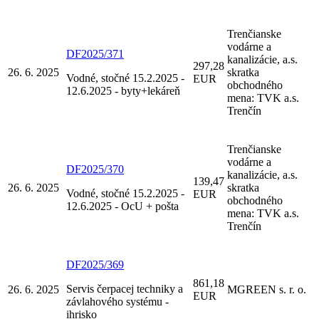
Trenčianske
vodárne a
DF2025/371
kanalizácie, a.s.
297,28
26. 6. 2025
skratka
Vodné, stočné 15.2.2025 -
EUR
obchodného
12.6.2025 - byty+lekáreň
mena: TVK a.s.
Trenčín
Trenčianske
vodárne a
DF2025/370
kanalizácie, a.s.
139,47
26. 6. 2025
skratka
Vodné, stočné 15.2.2025 -
EUR
obchodného
12.6.2025 - OcU + pošta
mena: TVK a.s.
Trenčín
DF2025/369
861,18
Servis čerpacej techniky a
26. 6. 2025
MGREEN s. r. o.
EUR
závlahového systému -
ihrisko