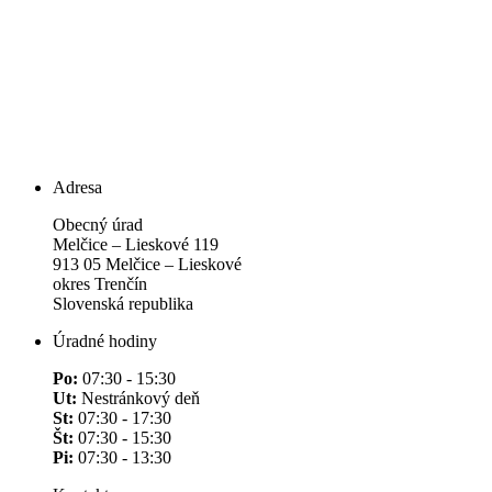
Adresa
Obecný úrad
Melčice – Lieskové 119
913 05 Melčice – Lieskové
okres Trenčín
Slovenská republika
Úradné hodiny
Po:
07:30 - 15:30
Ut:
Nestránkový deň
St:
07:30 - 17:30
Št:
07:30 - 15:30
Pi:
07:30 - 13:30