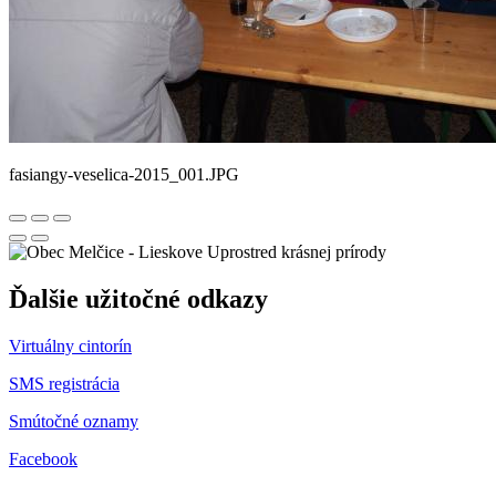
fasiangy-veselica-2015_001.JPG
Uprostred krásnej prírody
Ďalšie užitočné odkazy
Virtuálny cintorín
SMS registrácia
Smútočné oznamy
Facebook