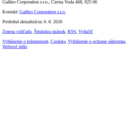
Galileo Corporation s.r.o., Čierna Voda 468, 925 06
Kontakt:
Galileo Corporation s.r.o.
Posledná aktualizácia: 6. 8. 2026
Zmena vzhľadu
,
Štruktúra stránok
,
RSS
,
Vytlačiť
Vyhlásenie o prístupnosti
,
Cookies
,
Vyhlásenie o ochrane súkromia
,
Webové sídlo