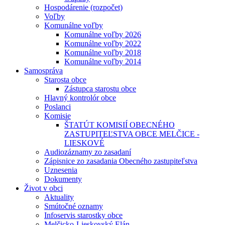
Hospodárenie (rozpočet)
Voľby
Komunálne voľby
Komunálne voľby 2026
Komunálne voľby 2022
Komunálne voľby 2018
Komunálne voľby 2014
Samospráva
Starosta obce
Zástupca starostu obce
Hlavný kontrolór obce
Poslanci
Komisie
ŠTATÚT KOMISIÍ OBECNÉHO
ZASTUPITEĽSTVA OBCE MELČICE -
LIESKOVÉ
Audiozáznamy zo zasadaní
Zápisnice zo zasadania Obecného zastupiteľstva
Uznesenia
Dokumenty
Život v obci
Aktuality
Smútočné oznamy
Infoservis starostky obce
Melčicko-Lieskovský Elán