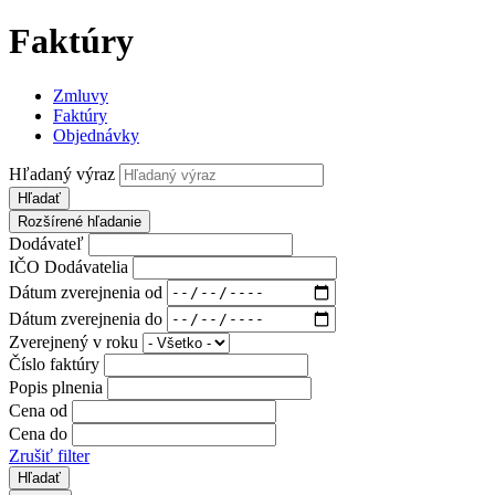
Faktúry
Zmluvy
Faktúry
Objednávky
Hľadaný výraz
Hľadať
Rozšírené hľadanie
Dodávateľ
IČO Dodávatelia
Dátum zverejnenia od
Dátum zverejnenia do
Zverejnený v roku
Číslo faktúry
Popis plnenia
Cena od
Cena do
Zrušiť filter