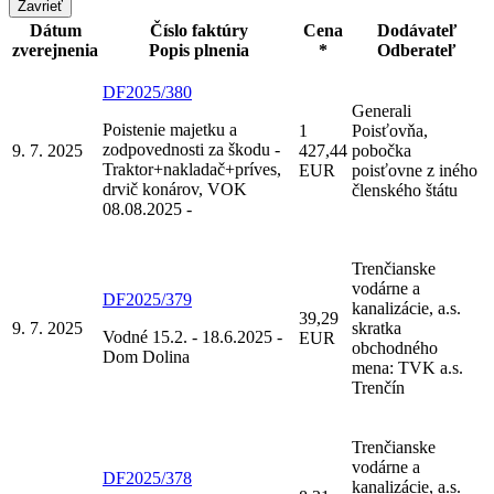
Zavrieť
Dátum
Číslo faktúry
Cena
Dodávateľ
zverejnenia
Popis plnenia
*
Odberateľ
DF2025/380
Generali
Poistenie majetku a
1
Poisťovňa,
zodpovednosti za škodu -
9. 7. 2025
427,44
pobočka
Traktor+nakladač+príves,
EUR
poisťovne z iného
drvič konárov, VOK
členského štátu
08.08.2025 -
Trenčianske
vodárne a
DF2025/379
kanalizácie, a.s.
39,29
9. 7. 2025
skratka
Vodné 15.2. - 18.6.2025 -
EUR
obchodného
Dom Dolina
mena: TVK a.s.
Trenčín
Trenčianske
vodárne a
DF2025/378
kanalizácie, a.s.