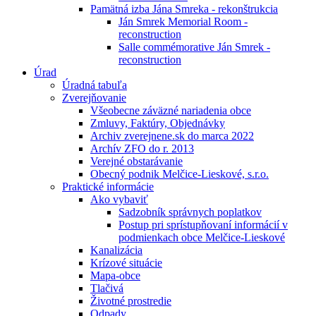
Pamätná izba Jána Smreka - rekonštrukcia
Ján Smrek Memorial Room -
reconstruction
Salle commémorative Ján Smrek -
reconstruction
Úrad
Úradná tabuľa
Zverejňovanie
Všeobecne záväzné nariadenia obce
Zmluvy, Faktúry, Objednávky
Archiv zverejnene.sk do marca 2022
Archív ZFO do r. 2013
Verejné obstarávanie
Obecný podnik Melčice-Lieskové, s.r.o.
Praktické informácie
Ako vybaviť
Sadzobník správnych poplatkov
Postup pri sprístupňovaní informácií v
podmienkach obce Melčice-Lieskové
Kanalizácia
Krízové situácie
Mapa-obce
Tlačivá
Životné prostredie
Odpady