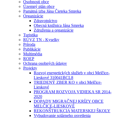
Osobnosti obce
Územný plán obce
Pamätná izba Jána Čieteka Smreka
Organizácie
Zdravotníctvo
Obecná knižnica Jána Smreka
Združenia a organizácie
Turistika
RÚVZ TN - Kyselky
Príroda
Publikácie
Multimédia
ROEP
Ochrana osobných údajov
Projekty
Rozvoj energetických služieb v obci Melčice-
Lieskové 310041BCL8
TRIEDENÝ ZBER KO v obci Melčice-
Lieskové
PROGRAM ROZVOJA VIDIEKA SR 2014-
2020
DOPADY MIGRAČNEJ KRÍZY OBCE
MELČICE-LIESKOVÉ
REKONŠTRUKCIA MATERSKEJ ŠKOLY
Vybudovanie solárneho osvetlenia