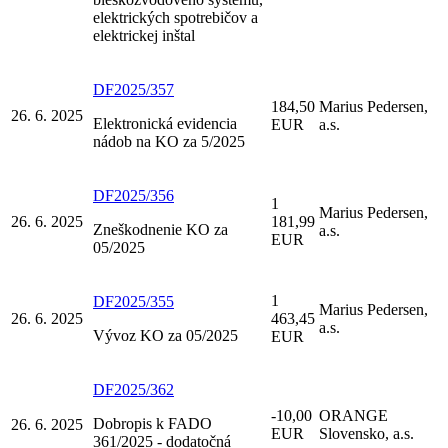
elektrických spotrebičov a
elektrickej inštal
DF2025/357
184,50
Marius Pedersen,
26. 6. 2025
Elektronická evidencia
EUR
a.s.
nádob na KO za 5/2025
DF2025/356
1
Marius Pedersen,
26. 6. 2025
181,99
Zneškodnenie KO za
a.s.
EUR
05/2025
1
DF2025/355
Marius Pedersen,
26. 6. 2025
463,45
a.s.
Vývoz KO za 05/2025
EUR
DF2025/362
-10,00
ORANGE
Dobropis k FADO
26. 6. 2025
EUR
Slovensko, a.s.
361/2025 - dodatočná