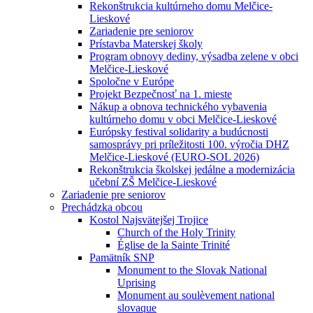
Rekonštrukcia kultúrneho domu Melčice-
Lieskové
Zariadenie pre seniorov
Prístavba Materskej školy
Program obnovy dediny, výsadba zelene v obci
Melčice-Lieskové
Spoločne v Európe
Projekt Bezpečnosť na 1. mieste
Nákup a obnova technického vybavenia
kultúrneho domu v obci Melčice-Lieskové
Európsky festival solidarity a budúcnosti
samosprávy pri príležitosti 100. výročia DHZ
Melčice-Lieskové (EURO-SOL 2026)
Rekonštrukcia školskej jedálne a modernizácia
učební ZŠ Melčice-Lieskové
Zariadenie pre seniorov
Prechádzka obcou
Kostol Najsvätejšej Trojice
Church of the Holy Trinity
Église de la Sainte Trinité
Pamätník SNP
Monument to the Slovak National
Uprising
Monument au soulèvement national
slovaque