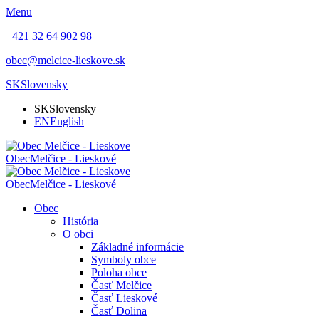
Menu
+421 32 64 902 98
obec@melcice-lieskove.sk
SK
Slovensky
SK
Slovensky
EN
English
Obec
Melčice - Lieskové
Obec
Melčice - Lieskové
Obec
História
O obci
Základné informácie
Symboly obce
Poloha obce
Časť Melčice
Časť Lieskové
Časť Dolina