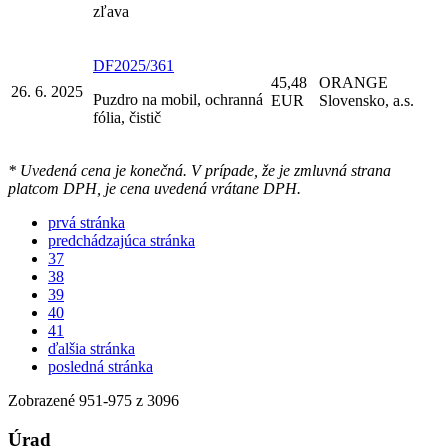
zľava
DF2025/361
45,48
ORANGE
26. 6. 2025
Puzdro na mobil, ochranná
EUR
Slovensko, a.s.
fólia, čistič
* Uvedená cena je konečná. V prípade, že je zmluvná strana
platcom DPH, je cena uvedená vrátane DPH.
prvá stránka
predchádzajúca stránka
37
38
39
40
41
ďalšia stránka
posledná stránka
Zobrazené
951
-
975
z 3096
Úrad