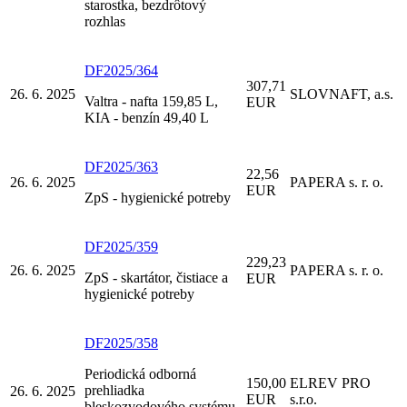
starostka, bezdrôtový
rozhlas
DF2025/364
307,71
26. 6. 2025
SLOVNAFT, a.s.
Valtra - nafta 159,85 L,
EUR
KIA - benzín 49,40 L
DF2025/363
22,56
26. 6. 2025
PAPERA s. r. o.
EUR
ZpS - hygienické potreby
DF2025/359
229,23
26. 6. 2025
PAPERA s. r. o.
ZpS - skartátor, čistiace a
EUR
hygienické potreby
DF2025/358
Periodická odborná
150,00
ELREV PRO
prehliadka
26. 6. 2025
EUR
s.r.o.
bleskozvodového systému,