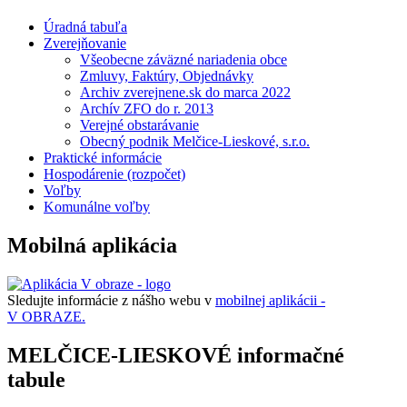
Úradná tabuľa
Zverejňovanie
Všeobecne záväzné nariadenia obce
Zmluvy, Faktúry, Objednávky
Archiv zverejnene.sk do marca 2022
Archív ZFO do r. 2013
Verejné obstarávanie
Obecný podnik Melčice-Lieskové, s.r.o.
Praktické informácie
Hospodárenie (rozpočet)
Voľby
Komunálne voľby
Mobilná aplikácia
Sledujte informácie z nášho webu v
mobilnej aplikácii -
V OBRAZE.
MELČICE-LIESKOVÉ informačné
tabule