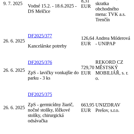
8,31
9. 7. 2025
skratka
Vodné 15.2. - 18.6.2025 -
EUR
obchodného
DS Melčice
mena: TVK a.s.
Trenčín
DF2025/377
126,64
Andrea Móderová
26. 6. 2025
EUR
- UNIPAP
Kancelárske potreby
REKORD CZ
DF2025/376
729,70
MĚSTSKÝ
26. 6. 2025
ZpS - lavičky vonkajšie do
EUR
MOBILIÁŘ, s. r.
parku - 3 ks
o.
DF2025/375
ZpS - germicídny žiarič,
663,95
UNIZDRAV
26. 6. 2025
nočné stolíky, lôžkové
EUR
Prešov, s.r.o.
stolíky, chirurgická
odsávačka