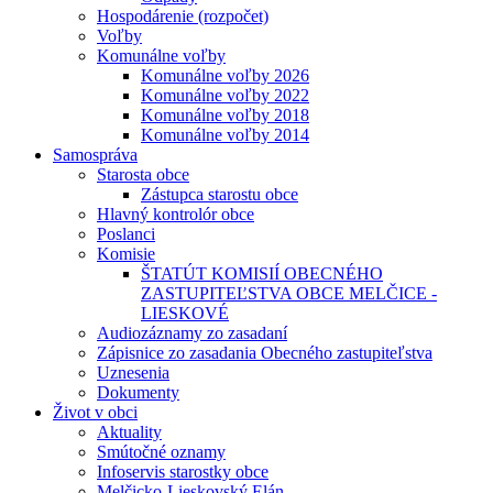
Hospodárenie (rozpočet)
Voľby
Komunálne voľby
Komunálne voľby 2026
Komunálne voľby 2022
Komunálne voľby 2018
Komunálne voľby 2014
Samospráva
Starosta obce
Zástupca starostu obce
Hlavný kontrolór obce
Poslanci
Komisie
ŠTATÚT KOMISIÍ OBECNÉHO
ZASTUPITEĽSTVA OBCE MELČICE -
LIESKOVÉ
Audiozáznamy zo zasadaní
Zápisnice zo zasadania Obecného zastupiteľstva
Uznesenia
Dokumenty
Život v obci
Aktuality
Smútočné oznamy
Infoservis starostky obce
Melčicko-Lieskovský Elán