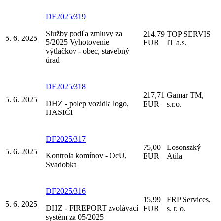
DF2025/319
Služby podľa zmluvy za
214,79
TOP SERVIS
5. 6. 2025
5/2025 Vyhotovenie
EUR
IT a.s.
výtlačkov - obec, stavebný
úrad
DF2025/318
217,71
Gamar TM,
5. 6. 2025
DHZ - polep vozidla logo,
EUR
s.r.o.
HASIČI
DF2025/317
75,00
Losonszký
5. 6. 2025
Kontrola komínov - OcU,
EUR
Atila
Svadobka
DF2025/316
15,99
FRP Services,
5. 6. 2025
DHZ - FIREPORT zvolávací
EUR
s. r. o.
systém za 05/2025