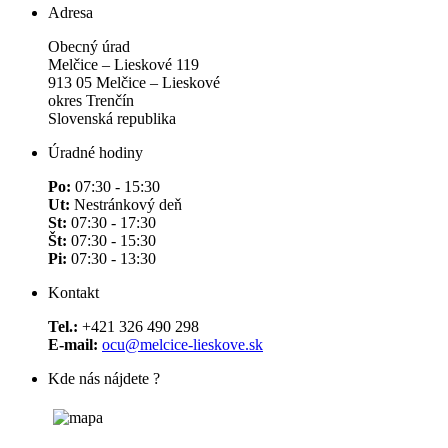
Adresa
Obecný úrad
Melčice – Lieskové 119
913 05 Melčice – Lieskové
okres Trenčín
Slovenská republika
Úradné hodiny
Po:
07:30 - 15:30
Ut:
Nestránkový deň
St:
07:30 - 17:30
Št:
07:30 - 15:30
Pi:
07:30 - 13:30
Kontakt
Tel.:
+421 326 490 298
E-mail:
ocu@melcice-lieskove.sk
Kde nás nájdete ?