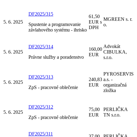
DF2025/315
61,50
MGREEN s. r.
5. 6. 2025
EUR s
Spustenie a programovanie
o.
DPH
závlahového systému - ihrisko
Advokát
DF2025/314
160,00
5. 6. 2025
CIBULKA,
EUR
Právne služby a poradenstvo
s.r.o.
PYROSERVIS
DF2025/313
240,83
a.s. -
5. 6. 2025
EUR
organizačná
ZpS - pracovné oblečenie
zložka
DF2025/312
75,00
PERLIČKA
5. 6. 2025
EUR
TN s.r.o.
ZpS - pracovné oblečenie
DF2025/311
37,00
PERLIČKA