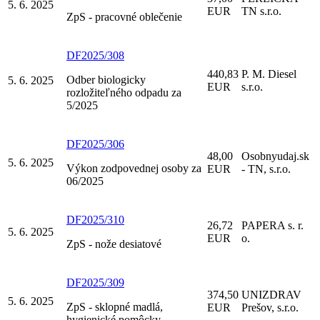
5. 6. 2025
EUR
TN s.r.o.
ZpS - pracovné oblečenie
DF2025/308
440,83
P. M. Diesel
Odber biologicky
5. 6. 2025
EUR
s.r.o.
rozložiteľného odpadu za
5/2025
DF2025/306
48,00
Osobnyudaj.sk
5. 6. 2025
Výkon zodpovednej osoby za
EUR
- TN, s.r.o.
06/2025
DF2025/310
26,72
PAPERA s. r.
5. 6. 2025
EUR
o.
ZpS - nože desiatové
DF2025/309
374,50
UNIZDRAV
5. 6. 2025
ZpS - sklopné madlá,
EUR
Prešov, s.r.o.
hygienické pomôcky