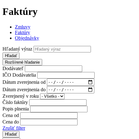
Faktúry
Zmluvy
Faktúry
Objednávky
Hľadaný výraz
Hľadať
Rozšírené hľadanie
Dodávateľ
IČO Dodávatelia
Dátum zverejnenia od
Dátum zverejnenia do
Zverejnený v roku
Číslo faktúry
Popis plnenia
Cena od
Cena do
Zrušiť filter