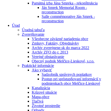
Pamätná izba Jána Smreka - rekonštrukcia
Ján Smrek Memorial Room -
reconstruction
Salle commémorative Ján Smrek -
reconstruction
Úrad
Úradná tabuľa
Zverejňovanie
Všeobecne záväzné nariadenia obce
Zmluvy, Faktúry, Objednávky
Archiv zverejnene.sk do marca 2022
Archív ZFO do r. 2013
Verejné obstarávanie
Obecný podnik Melčice-Lieskové, s.r.o.
Praktické informácie
Ako vybaviť
Sadzobník správnych poplatkov
Postup pri sprístupňovaní informácií v
podmienkach obce Melčice-Lieskové
Kanalizácia
Krízové situácie
Mapa-obce
Tlačivá
Životné prostredie
Odpady