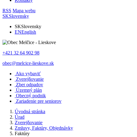
Kontakty
RSS
Mapa webu
SK
Slovensky
SK
Slovensky
EN
English
+421 32 64 902 98
obec@melcice-lieskove.sk
Ako vybaviť
Zverejňovanie
Zber odpadov
Územný plán
Obecný podnik
Zariadenie pre seniorov
Úvodná stránka
Úrad
Zverejňovanie
Zmluvy, Faktúry, Objednávky
Faktúry