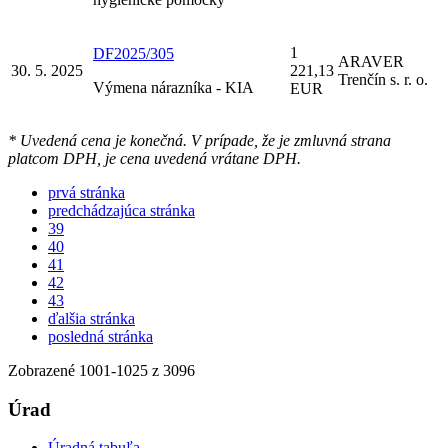
1
DF2025/305
ARAVER
30. 5. 2025
221,13
Trenčín s. r. o.
Výmena nárazníka - KIA
EUR
* Uvedená cena je konečná. V prípade, že je zmluvná strana
platcom DPH, je cena uvedená vrátane DPH.
prvá stránka
predchádzajúca stránka
39
40
41
42
43
ďalšia stránka
posledná stránka
Zobrazené
1001
-
1025
z 3096
Úrad
Úradná tabuľa