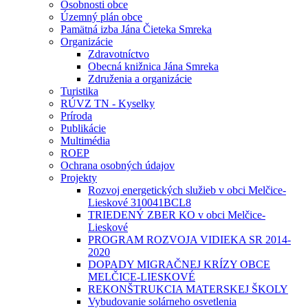
Osobnosti obce
Územný plán obce
Pamätná izba Jána Čieteka Smreka
Organizácie
Zdravotníctvo
Obecná knižnica Jána Smreka
Združenia a organizácie
Turistika
RÚVZ TN - Kyselky
Príroda
Publikácie
Multimédia
ROEP
Ochrana osobných údajov
Projekty
Rozvoj energetických služieb v obci Melčice-
Lieskové 310041BCL8
TRIEDENÝ ZBER KO v obci Melčice-
Lieskové
PROGRAM ROZVOJA VIDIEKA SR 2014-
2020
DOPADY MIGRAČNEJ KRÍZY OBCE
MELČICE-LIESKOVÉ
REKONŠTRUKCIA MATERSKEJ ŠKOLY
Vybudovanie solárneho osvetlenia