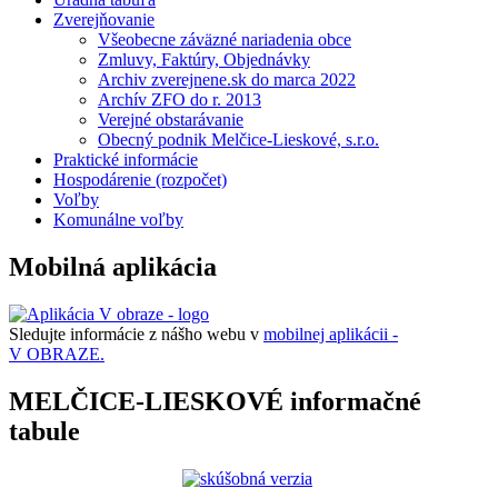
Zverejňovanie
Všeobecne záväzné nariadenia obce
Zmluvy, Faktúry, Objednávky
Archiv zverejnene.sk do marca 2022
Archív ZFO do r. 2013
Verejné obstarávanie
Obecný podnik Melčice-Lieskové, s.r.o.
Praktické informácie
Hospodárenie (rozpočet)
Voľby
Komunálne voľby
Mobilná aplikácia
Sledujte informácie z nášho webu v
mobilnej aplikácii -
V OBRAZE.
MELČICE-LIESKOVÉ informačné
tabule