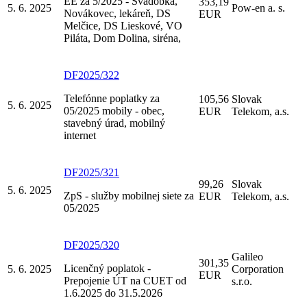
EE za 5/2025 - Svadobka,
353,19
5. 6. 2025
Pow-en a. s.
Novákovec, lekáreň, DS
EUR
Melčice, DS Lieskové, VO
Piláta, Dom Dolina, siréna,
DF2025/322
Telefónne poplatky za
105,56
Slovak
5. 6. 2025
05/2025 mobily - obec,
EUR
Telekom, a.s.
stavebný úrad, mobilný
internet
DF2025/321
99,26
Slovak
5. 6. 2025
ZpS - služby mobilnej siete za
EUR
Telekom, a.s.
05/2025
DF2025/320
Galileo
301,35
Licenčný poplatok -
5. 6. 2025
Corporation
EUR
Prepojenie ÚT na CUET od
s.r.o.
1.6.2025 do 31.5.2026