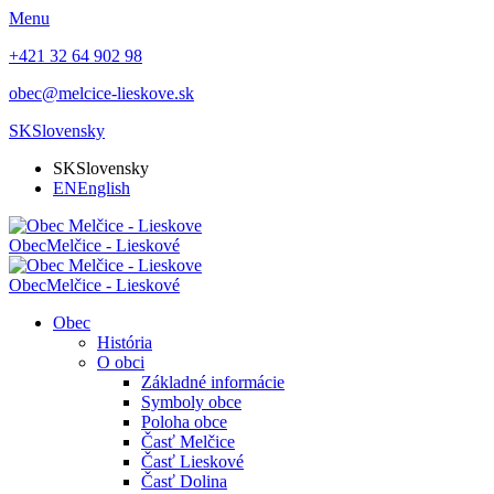
Menu
+421 32 64 902 98
obec@melcice-lieskove.sk
SK
Slovensky
SK
Slovensky
EN
English
Obec
Melčice - Lieskové
Obec
Melčice - Lieskové
Obec
História
O obci
Základné informácie
Symboly obce
Poloha obce
Časť Melčice
Časť Lieskové
Časť Dolina