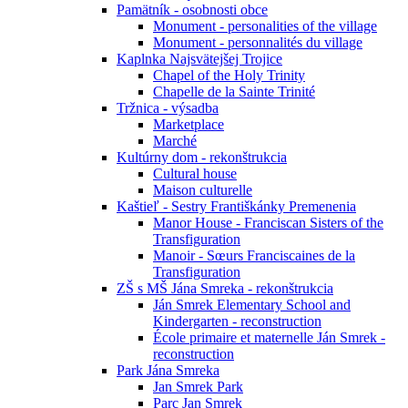
Pamätník - osobnosti obce
Monument - personalities of the village
Monument - personnalités du village
Kaplnka Najsvätejšej Trojice
Chapel of the Holy Trinity
Chapelle de la Sainte Trinité
Tržnica - výsadba
Marketplace
Marché
Kultúrny dom - rekonštrukcia
Cultural house
Maison culturelle
Kaštieľ - Sestry Františkánky Premenenia
Manor House - Franciscan Sisters of the
Transfiguration
Manoir - Sœurs Franciscaines de la
Transfiguration
ZŠ s MŠ Jána Smreka - rekonštrukcia
Ján Smrek Elementary School and
Kindergarten - reconstruction
École primaire et maternelle Ján Smrek -
reconstruction
Park Jána Smreka
Jan Smrek Park
Parc Jan Smrek