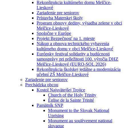
Rekonštrukcia kultúrneho domu Melčice-
Lieskové
Zariadenie pre seniorov
Prístavba Materskej školy
Program obnovy dediny, výsadba zelene v obci
Melčice-Lieskové
Spoločne v Európe
Projekt Bezpečnosť na 1. mieste
Nákup a obnova technického vybavenia
kultúrneho domu v obci Melčice-Lieskové
Európsky festival solidarity a budúcnosti
samosprávy pri príležitosti 100. výročia DHZ
Melčice-Lieskové (EURO-SOL 2026)
Rekonštrukcia školskej jedálne a modernizácia
učební ZŠ Melčice-Lieskové
Zariadenie pre seniorov
Prechádzka obcou
Kostol Najsvätejšej Trojice
Church of the Holy Trinity
Église de la Sainte Trinité
Pamätník SNP
Monument to the Slovak National
Uprising
Monument au soulèvement national
slovaque