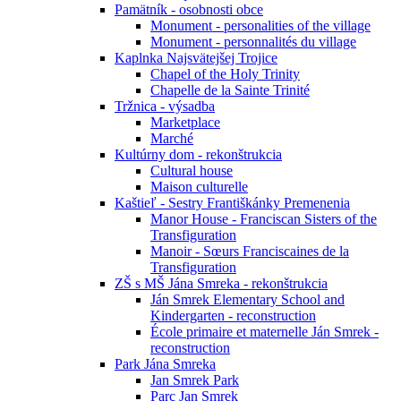
Pamätník - osobnosti obce
Monument - personalities of the village
Monument - personnalités du village
Kaplnka Najsvätejšej Trojice
Chapel of the Holy Trinity
Chapelle de la Sainte Trinité
Tržnica - výsadba
Marketplace
Marché
Kultúrny dom - rekonštrukcia
Cultural house
Maison culturelle
Kaštieľ - Sestry Františkánky Premenenia
Manor House - Franciscan Sisters of the
Transfiguration
Manoir - Sœurs Franciscaines de la
Transfiguration
ZŠ s MŠ Jána Smreka - rekonštrukcia
Ján Smrek Elementary School and
Kindergarten - reconstruction
École primaire et maternelle Ján Smrek -
reconstruction
Park Jána Smreka
Jan Smrek Park
Parc Jan Smrek