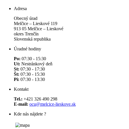
Adresa
Obecný úrad
Melčice – Lieskové 119
913 05 Melčice – Lieskové
okres Trenčín
Slovenská republika
Úradné hodiny
Po:
07:30 - 15:30
Ut:
Nestránkový deň
St:
07:30 - 17:30
Št:
07:30 - 15:30
Pi:
07:30 - 13:30
Kontakt
Tel.:
+421 326 490 298
E-mail:
ocu@melcice-lieskove.sk
Kde nás nájdete ?