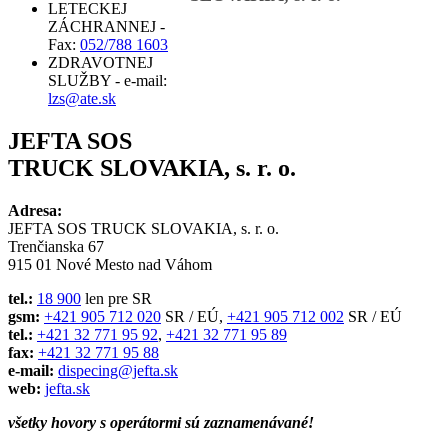
LETECKEJ
ZÁCHRANNEJ -
Fax:
052/788 1603
ZDRA­VOTNEJ
SLUŽBY - e-mail:
lzs@ate.sk
JEFTA SOS
TRUCK SLOVAKIA, s. r. o.
Adresa:
JEFTA SOS TRUCK SLOVAKIA, s. r. o.
Trenčianska 67
915 01 Nové Mesto nad Váhom
tel.:
18 900
len pre SR
gsm:
+421 905 712 020
SR / EÚ,
+421 905 712 002
SR / EÚ
tel.:
+421 32 771 95 92
,
+421 32 771 95 89
fax:
+421 32 771 95 88
e-mail:
dispecing@jef­ta.sk
web:
jefta.sk
všetky hovory s operátormi sú zaznamenávané!