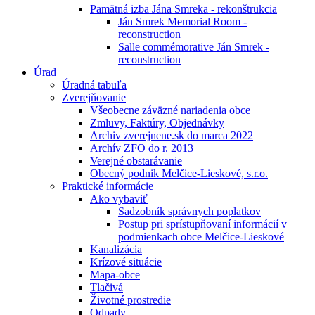
Pamätná izba Jána Smreka - rekonštrukcia
Ján Smrek Memorial Room -
reconstruction
Salle commémorative Ján Smrek -
reconstruction
Úrad
Úradná tabuľa
Zverejňovanie
Všeobecne záväzné nariadenia obce
Zmluvy, Faktúry, Objednávky
Archiv zverejnene.sk do marca 2022
Archív ZFO do r. 2013
Verejné obstarávanie
Obecný podnik Melčice-Lieskové, s.r.o.
Praktické informácie
Ako vybaviť
Sadzobník správnych poplatkov
Postup pri sprístupňovaní informácií v
podmienkach obce Melčice-Lieskové
Kanalizácia
Krízové situácie
Mapa-obce
Tlačivá
Životné prostredie
Odpady