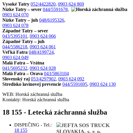
Vysoké Tatry
052/4422820
,
0903 624 869
Nízke Tatry – sever
044/5591678
,
0903 624 070
Nízke Tatry – juh
048/6195326
,
0903 624 078
Západné Tatry – sever
043/5395101
,
0903 624 066
Západné Tatry – juh
044/5586218
,
0903 624 061
Veľká Fatra
048/4199724
,
0903 624 049
Malá Fatra – Vrátna
041/5695232
,
0903 624 028
Malá Fatra – Orava
043/5863104
Slovenský raj
053/4297902
,
0903 624 092
Stredisko lavínovej prevencie
044/5591695
,
0903 624 130
WEB: Horská záchranná služba
Kontakty: Horská záchranná služba
18 155 - Letecká záchranná služba
DISPEČING - Tel.:
18 155