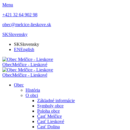
Menu
+421 32 64 902 98
obec@melcice-lieskove.sk
SK
Slovensky
SK
Slovensky
EN
English
Obec
Melčice - Lieskové
Obec
Melčice - Lieskové
Obec
História
O obci
Základné informácie
Symboly obce
Poloha obce
Časť Melčice
Časť Lieskové
Časť Dolina