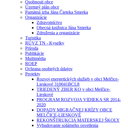
Osobnosti obce
Územný plán obce
Pamätná izba Jána Čieteka Smreka
Organizácie
Zdravotníctvo
Obecná knižnica Jána Smreka
Združenia a organizácie
Turistika
RÚVZ TN - Kyselky
Príroda
Publikácie
Multimédia
ROEP
Ochrana osobných údajov
Projekty
Rozvoj energetických služieb v obci Melčice-
Lieskové 310041BCL8
TRIEDENÝ ZBER KO v obci Melčice-
Lieskové
PROGRAM ROZVOJA VIDIEKA SR 2014-
2020
DOPADY MIGRAČNEJ KRÍZY OBCE
MELČICE-LIESKOVÉ
REKONŠTRUKCIA MATERSKEJ ŠKOLY
Vybudovanie solárneho osvetlenia