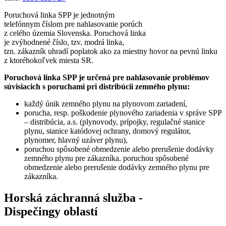
Poruchová linka SPP je jednotným
telefónnym číslom pre nahlasovanie porúch
z celého územia Slovenska. Poruchová linka
je zvýhodnené číslo, tzv. modrá linka,
tzn. zákazník uhradí poplatok ako za miestny hovor na pevnú linku
z ktoréhokoľvek miesta SR.
Poruchová linka SPP je určená pre nahlasovanie problémov
súvisiacich s poruchami pri distribúcii zemného plynu:
každý únik zemného plynu na plynovom zariadení,
porucha, resp. poškodenie plynového zariadenia v správe SPP
– distribúcia, a.s. (plynovody, prípojky, regulačné stanice
plynu, stanice katódovej ochrany, domový regulátor,
plynomer, hlavný uzáver plynu),
poruchou spôsobené obmedzenie alebo prerušenie dodávky
zemného plynu pre zákazníka. poruchou spôsobené
obmedzenie alebo prerušenie dodávky zemného plynu pre
zákazníka.
Horská záchranná služba -
Dispečingy oblastí