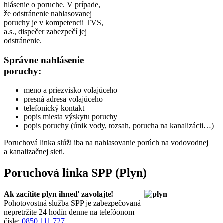
hlásenie o poruche. V prípade,
že odstránenie nahlasovanej
poruchy je v kompetencii TVS,
a.s., dispečer zabezpečí jej
odstránenie.
Správne nahlásenie
poruchy:
meno a priezvisko volajúceho
presná adresa volajúceho
telefonický kontakt
popis miesta výskytu poruchy
popis poruchy (únik vody, rozsah, porucha na kanalizácii…)
Poruchová linka slúži iba na nahlasovanie porúch na vodovodnej
a kanalizačnej sieti.
Poruchová linka SPP (Plyn)
Ak zacítite plyn ihneď zavolajte!
Pohotovostná služba SPP je zabezpečovaná
nepretržite 24 hodín denne na telefóonom
čísle:
0850 111 727