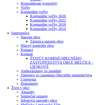
Hospodárenie (rozpočet)
Voľby
Komunálne voľby
Komunálne voľby 2026
Komunálne voľby 2022
Komunálne voľby 2018
Komunálne voľby 2014
Samospráva
Starosta obce
Zástupca starostu obce
Hlavný kontrolór obce
Poslanci
Komisie
ŠTATÚT KOMISIÍ OBECNÉHO
ZASTUPITEĽSTVA OBCE MELČICE -
LIESKOVÉ
Audiozáznamy zo zasadaní
Zápisnice zo zasadania Obecného zastupiteľstva
Uznesenia
Dokumenty
Život v obci
Aktuality
Smútočné oznamy
Infoservis starostky obce
Melčicko-Lieskovský Elán