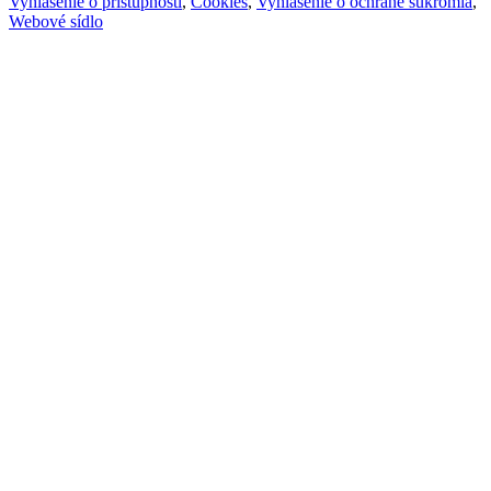
Vyhlásenie o prístupnosti
,
Cookies
,
Vyhlásenie o ochrane súkromia
,
Webové sídlo