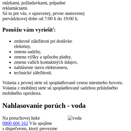
otázkami, požiadavkami, prípadne
reklamáciami.
Sú tu pre vás, v upravenej, pevne stanovenej
prevádzkovej dobe od 7:00 h do 19:00 h.
Pomôžu vám vyriešiť:
zmluvné záležitosti pri dodávke
elektriny,
zmenu sadzby,
zmenu výšky a spôsobu platby,
zmenu vašich kontaktných údajov,
nahlásenie stavu elektromera,
technické záležitosti.
Volania z pevnej siete sú spoplatňované cenou miestneho hovoru.
Volania z mobilnej siete sú spoplatňované sadzbou príslušného
mobilného operátora.
Nahlasovanie porúch - voda
Na poruchovej linke
0800 606 162
Vás spojíme
s dispečerom, ktorý prevezme