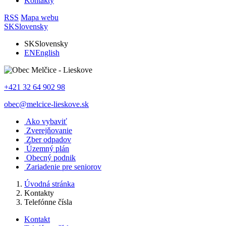
Kontakty
RSS
Mapa webu
SK
Slovensky
SK
Slovensky
EN
English
+421 32 64 902 98
obec@melcice-lieskove.sk
Ako vybaviť
Zverejňovanie
Zber odpadov
Územný plán
Obecný podnik
Zariadenie pre seniorov
Úvodná stránka
Kontakty
Telefónne čísla
Kontakt