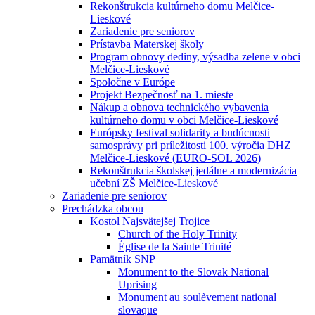
Rekonštrukcia kultúrneho domu Melčice-
Lieskové
Zariadenie pre seniorov
Prístavba Materskej školy
Program obnovy dediny, výsadba zelene v obci
Melčice-Lieskové
Spoločne v Európe
Projekt Bezpečnosť na 1. mieste
Nákup a obnova technického vybavenia
kultúrneho domu v obci Melčice-Lieskové
Európsky festival solidarity a budúcnosti
samosprávy pri príležitosti 100. výročia DHZ
Melčice-Lieskové (EURO-SOL 2026)
Rekonštrukcia školskej jedálne a modernizácia
učební ZŠ Melčice-Lieskové
Zariadenie pre seniorov
Prechádzka obcou
Kostol Najsvätejšej Trojice
Church of the Holy Trinity
Église de la Sainte Trinité
Pamätník SNP
Monument to the Slovak National
Uprising
Monument au soulèvement national
slovaque