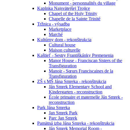
Monument - personnalités du village
Kaplnka Najsvätejšej Trojice
Chapel of the Holy Trinity
Chapelle de la Sainte Trinité
Tržnica - výsadba
Marketplace
Marché
Kultúrny dom - rekonštrukcia
Cultural house
Maison culturelle
Kaštieľ - Sestry Františkánky Premenenia
Manor House - Franciscan Sisters of the
Transfiguration
Manoir - Sœurs Franciscaines de la
Transfiguration
ZŠ s MŠ Jána Smreka - rekonštrukcia
Ján Smrek Elementary School and
Kindergarten - reconstruction
École primaire et maternelle Ján Smrek -
reconstruction
Park Jána Smreka
Jan Smrek Park
Parc Jan Smrek
Pamätná izba Jána Smreka - rekonštrukcia
Ján Smrek Memorial Room -