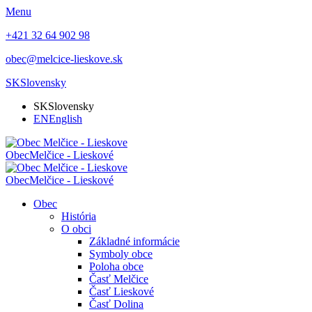
Menu
+421 32 64 902 98
obec@melcice-lieskove.sk
SK
Slovensky
SK
Slovensky
EN
English
Obec
Melčice - Lieskové
Obec
Melčice - Lieskové
Obec
História
O obci
Základné informácie
Symboly obce
Poloha obce
Časť Melčice
Časť Lieskové
Časť Dolina