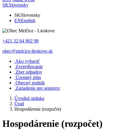
SK
Slovensky
SK
Slovensky
EN
English
+421 32 64 902 98
obec@melcice-lieskove.sk
Ako vybaviť
Zverejňovanie
Zber odpadov
Územný plán
Obecný podnik
Zariadenie pre seniorov
Úvodná stránka
Úrad
Hospodárenie (rozpočet)
Hospodárenie (rozpočet)