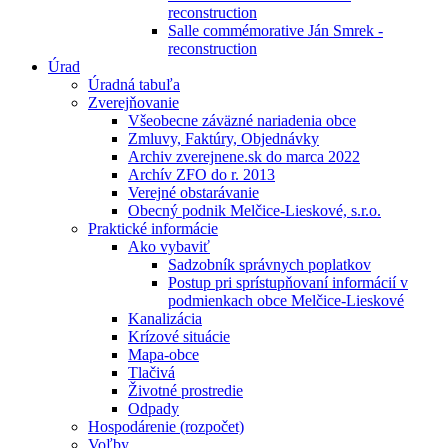
reconstruction
Salle commémorative Ján Smrek -
reconstruction
Úrad
Úradná tabuľa
Zverejňovanie
Všeobecne záväzné nariadenia obce
Zmluvy, Faktúry, Objednávky
Archiv zverejnene.sk do marca 2022
Archív ZFO do r. 2013
Verejné obstarávanie
Obecný podnik Melčice-Lieskové, s.r.o.
Praktické informácie
Ako vybaviť
Sadzobník správnych poplatkov
Postup pri sprístupňovaní informácií v
podmienkach obce Melčice-Lieskové
Kanalizácia
Krízové situácie
Mapa-obce
Tlačivá
Životné prostredie
Odpady
Hospodárenie (rozpočet)
Voľby