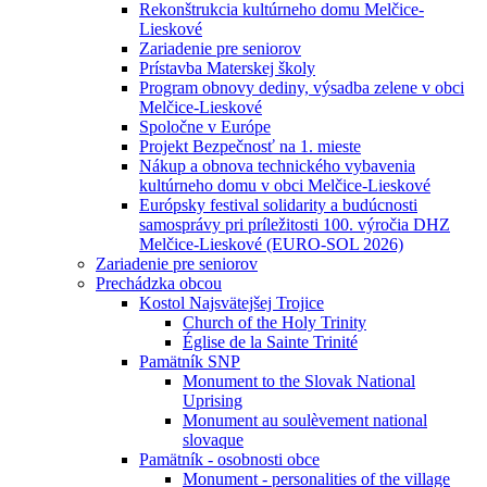
Rekonštrukcia kultúrneho domu Melčice-
Lieskové
Zariadenie pre seniorov
Prístavba Materskej školy
Program obnovy dediny, výsadba zelene v obci
Melčice-Lieskové
Spoločne v Európe
Projekt Bezpečnosť na 1. mieste
Nákup a obnova technického vybavenia
kultúrneho domu v obci Melčice-Lieskové
Európsky festival solidarity a budúcnosti
samosprávy pri príležitosti 100. výročia DHZ
Melčice-Lieskové (EURO-SOL 2026)
Zariadenie pre seniorov
Prechádzka obcou
Kostol Najsvätejšej Trojice
Church of the Holy Trinity
Église de la Sainte Trinité
Pamätník SNP
Monument to the Slovak National
Uprising
Monument au soulèvement national
slovaque
Pamätník - osobnosti obce
Monument - personalities of the village