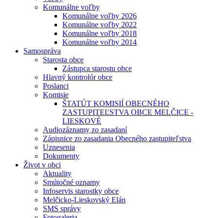
Komunálne voľby
Komunálne voľby 2026
Komunálne voľby 2022
Komunálne voľby 2018
Komunálne voľby 2014
Samospráva
Starosta obce
Zástupca starostu obce
Hlavný kontrolór obce
Poslanci
Komisie
ŠTATÚT KOMISIÍ OBECNÉHO
ZASTUPITEĽSTVA OBCE MELČICE -
LIESKOVÉ
Audiozáznamy zo zasadaní
Zápisnice zo zasadania Obecného zastupiteľstva
Uznesenia
Dokumenty
Život v obci
Aktuality
Smútočné oznamy
Infoservis starostky obce
Melčicko-Lieskovský Elán
SMS správy
Fotogaleria