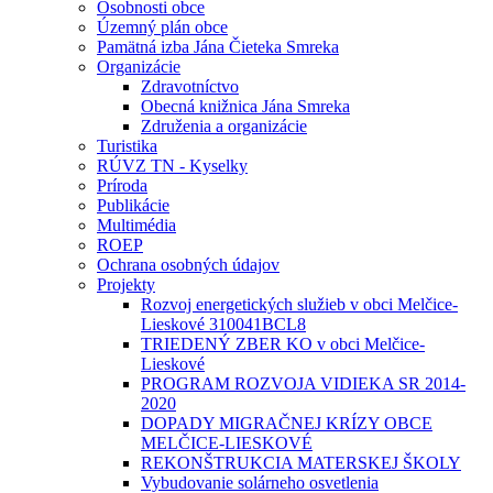
Osobnosti obce
Územný plán obce
Pamätná izba Jána Čieteka Smreka
Organizácie
Zdravotníctvo
Obecná knižnica Jána Smreka
Združenia a organizácie
Turistika
RÚVZ TN - Kyselky
Príroda
Publikácie
Multimédia
ROEP
Ochrana osobných údajov
Projekty
Rozvoj energetických služieb v obci Melčice-
Lieskové 310041BCL8
TRIEDENÝ ZBER KO v obci Melčice-
Lieskové
PROGRAM ROZVOJA VIDIEKA SR 2014-
2020
DOPADY MIGRAČNEJ KRÍZY OBCE
MELČICE-LIESKOVÉ
REKONŠTRUKCIA MATERSKEJ ŠKOLY
Vybudovanie solárneho osvetlenia