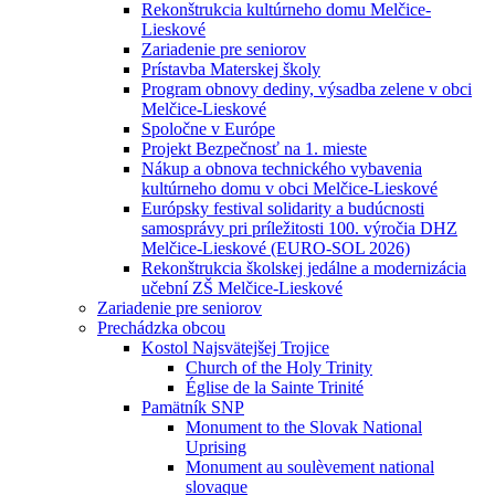
Rekonštrukcia kultúrneho domu Melčice-
Lieskové
Zariadenie pre seniorov
Prístavba Materskej školy
Program obnovy dediny, výsadba zelene v obci
Melčice-Lieskové
Spoločne v Európe
Projekt Bezpečnosť na 1. mieste
Nákup a obnova technického vybavenia
kultúrneho domu v obci Melčice-Lieskové
Európsky festival solidarity a budúcnosti
samosprávy pri príležitosti 100. výročia DHZ
Melčice-Lieskové (EURO-SOL 2026)
Rekonštrukcia školskej jedálne a modernizácia
učební ZŠ Melčice-Lieskové
Zariadenie pre seniorov
Prechádzka obcou
Kostol Najsvätejšej Trojice
Church of the Holy Trinity
Église de la Sainte Trinité
Pamätník SNP
Monument to the Slovak National
Uprising
Monument au soulèvement national
slovaque