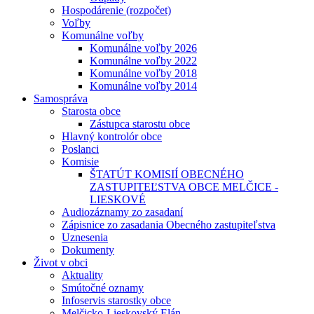
Hospodárenie (rozpočet)
Voľby
Komunálne voľby
Komunálne voľby 2026
Komunálne voľby 2022
Komunálne voľby 2018
Komunálne voľby 2014
Samospráva
Starosta obce
Zástupca starostu obce
Hlavný kontrolór obce
Poslanci
Komisie
ŠTATÚT KOMISIÍ OBECNÉHO
ZASTUPITEĽSTVA OBCE MELČICE -
LIESKOVÉ
Audiozáznamy zo zasadaní
Zápisnice zo zasadania Obecného zastupiteľstva
Uznesenia
Dokumenty
Život v obci
Aktuality
Smútočné oznamy
Infoservis starostky obce
Melčicko-Lieskovský Elán