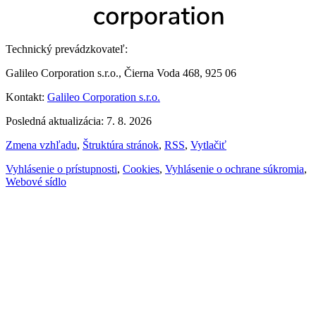
Technický prevádzkovateľ:
Galileo Corporation s.r.o., Čierna Voda 468, 925 06
Kontakt:
Galileo Corporation s.r.o.
Posledná aktualizácia: 7. 8. 2026
Zmena vzhľadu
,
Štruktúra stránok
,
RSS
,
Vytlačiť
Vyhlásenie o prístupnosti
,
Cookies
,
Vyhlásenie o ochrane súkromia
,
Webové sídlo