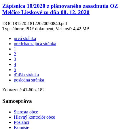
Zápisnica 10/2020 z plánovaného zasadnutia OZ
Melčice-Lieskové zo dňa 08. 12. 2020
DOC181220-18122020090840.pdf
Typ súboru: PDF dokument, Veľkosť: 4,42 MB
prvá stránka
predchádzajúca stránka
1
2
3
4
5
ďalšia stránka
posledná stránka
Zobrazené
41
-
60
z 182
Samospráva
Starosta obce
Hlavný kontrolór obce
Poslanci
Komisie