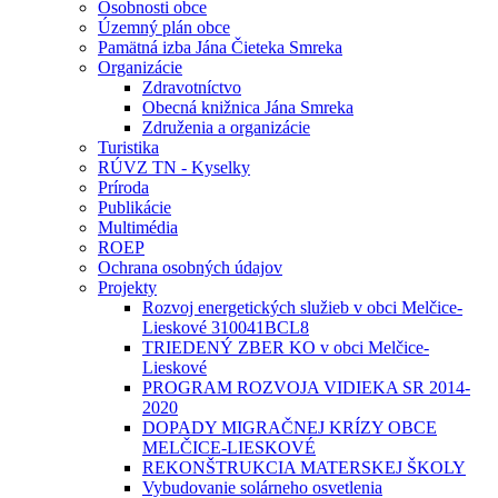
Osobnosti obce
Územný plán obce
Pamätná izba Jána Čieteka Smreka
Organizácie
Zdravotníctvo
Obecná knižnica Jána Smreka
Združenia a organizácie
Turistika
RÚVZ TN - Kyselky
Príroda
Publikácie
Multimédia
ROEP
Ochrana osobných údajov
Projekty
Rozvoj energetických služieb v obci Melčice-
Lieskové 310041BCL8
TRIEDENÝ ZBER KO v obci Melčice-
Lieskové
PROGRAM ROZVOJA VIDIEKA SR 2014-
2020
DOPADY MIGRAČNEJ KRÍZY OBCE
MELČICE-LIESKOVÉ
REKONŠTRUKCIA MATERSKEJ ŠKOLY
Vybudovanie solárneho osvetlenia