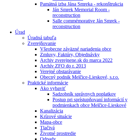
Pamätná izba Jána Smreka - rekonštrukcia
Ján Smrek Memorial Room -
reconstruction
Salle commémorative Ján Smrek -
reconstruction
Úrad
Úradná tabuľa
Zverejňovanie
Všeobecne záväzné nariadenia obce
Zmluvy, Faktúry, Objednávky
Archiv zverejnene.sk do marca 2022
Archív ZFO do r. 2013
Verejné obstarávanie
Obecný podnik Melčice-Lieskové, s.r.o.
Praktické informácie
Ako vybaviť
Sadzobník správnych poplatkov
Postup pri sprístupňovaní informácií v
podmienkach obce Melčice-Lieskové
Kanalizácia
Krízové situácie
Mapa-obce
Tlačivá
Životné prostredie
Odpady