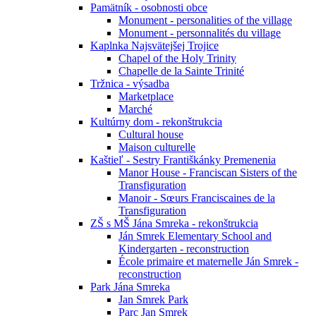
Pamätník - osobnosti obce
Monument - personalities of the village
Monument - personnalités du village
Kaplnka Najsvätejšej Trojice
Chapel of the Holy Trinity
Chapelle de la Sainte Trinité
Tržnica - výsadba
Marketplace
Marché
Kultúrny dom - rekonštrukcia
Cultural house
Maison culturelle
Kaštieľ - Sestry Františkánky Premenenia
Manor House - Franciscan Sisters of the
Transfiguration
Manoir - Sœurs Franciscaines de la
Transfiguration
ZŠ s MŠ Jána Smreka - rekonštrukcia
Ján Smrek Elementary School and
Kindergarten - reconstruction
École primaire et maternelle Ján Smrek -
reconstruction
Park Jána Smreka
Jan Smrek Park
Parc Jan Smrek