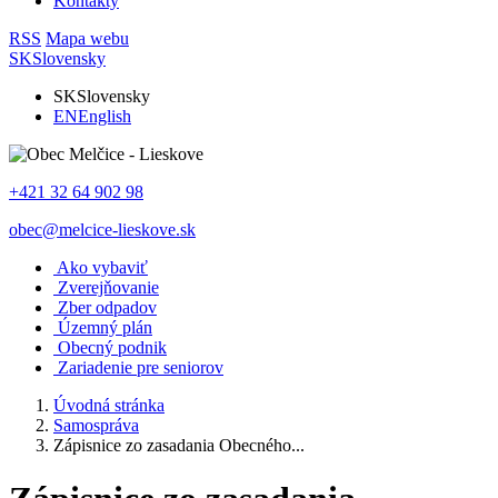
Kontakty
RSS
Mapa webu
SK
Slovensky
SK
Slovensky
EN
English
+421 32 64 902 98
obec@melcice-lieskove.sk
Ako vybaviť
Zverejňovanie
Zber odpadov
Územný plán
Obecný podnik
Zariadenie pre seniorov
Úvodná stránka
Samospráva
Zápisnice zo zasadania Obecného...