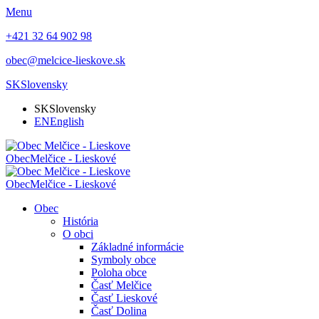
Menu
+421 32 64 902 98
obec@melcice-lieskove.sk
SK
Slovensky
SK
Slovensky
EN
English
Obec
Melčice - Lieskové
Obec
Melčice - Lieskové
Obec
História
O obci
Základné informácie
Symboly obce
Poloha obce
Časť Melčice
Časť Lieskové
Časť Dolina